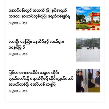
အောင်ပန်းတွင် အသက် (၆) နှစ်အရွယ်
ကလေး နားကပ်လုခံရပြီး ရေထဲပစ်ချခံရ
August 7, 2026
လားရှိုး ရေကြီး၊ နေအိမ်နှင့် လယ်များ
ရေနစ်မြှုပ်
August 7, 2026
မြန်မာ အာဏာသိမ်း သမ္မတ ထိုင်း
လွှတ်တော်သို့ ရောက်ရှိစဉ် ထိုင်းလွှတ်တော်
အမတ်တစ်ဦး အော်ဟစ် ဆန္ဒပြ
August 7, 2026