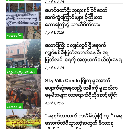
April 1, 2025
ဖောင်တော်ဦး ဘုရားရင်ပြင်တော်
အက်ကွဲကြောင်းများ ပိုကြီးလာ
သောကြောင့် ယာယီပိတ်ထား
April 1, 2025
သတင်း
တောင်ကြီး ငလျင်လှုပ်ပြီးနောက်
လျှပ်စစ်မီးပြတ်တောက်နေပြီး ရေ
ပြတ်လပ်၊ ရေကို အလုယက်ဝယ်သုံးနေရ
April 1, 2025
လူ့အခွင့်အရေး
Sky Villa Condo ပြိုကျမှုအောက်
ပျောက်ဆုံးနေသည့် သမီးကို မူဆယ်က
နေမိဘများ လာရောက်ငိုယိုစောင့်ဆိုင်း
April 1, 2025
သတင်း
“ရေနစ်တာထက် တအိမ်လုံးပြိုကျပြီး ရေ
အောက်ထဲပိသွားတဲ့အတွက် မိသားစု