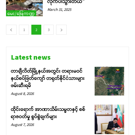
လိုက်ပါသွားတယ်”
March 31, 2025
မေး/ဖြေကဏ္ဍ
1
2
3
Latest news
တာချီလိတ်မြို့နယ်အတွင်း တရားမဝင်
နယ်စပ်ဖြတ်ကျော် တရုတ်နိုင်ငံသားများ
ဖမ်းဆီးရမိ
August 8, 2026
ထိုင်းရောက် အာဏာသိမ်းသမ္မတနှင့် စစ်
ရာဇဝတ်မှု စွပ်စွဲချက်များ
August 7, 2026