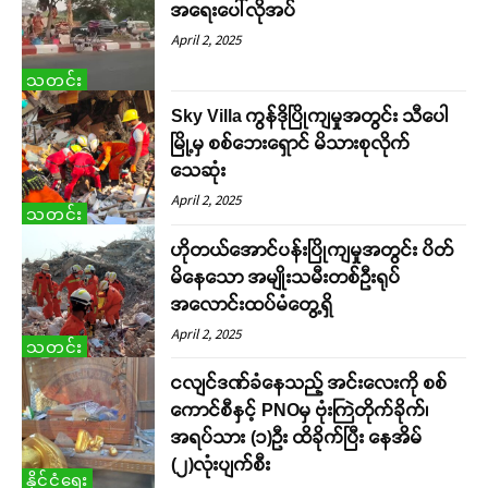
အရေးပေါ်လိုအပ်
April 2, 2025
သတင်း
Sky Villa ကွန်ဒိုပြိုကျမှုအတွင်း သီပေါ
မြို့မှ စစ်ဘေးရှောင် မိသားစုလိုက်
သေဆုံး
April 2, 2025
သတင်း
ဟိုတယ်အောင်ပန်းပြိုကျမှုအတွင်း ပိတ်
မိနေသော အမျိုးသမီးတစ်ဦးရုပ်
အလောင်းထပ်မံတွေ့ရှိ
April 2, 2025
သတင်း
ငလျင်ဒဏ်ခံနေသည့် အင်းလေးကို စစ်
ကောင်စီနှင့် PNOမှ ဗုံးကြဲတိုက်ခိုက်၊
အရပ်သား (၁)ဦး ထိခိုက်ပြီး နေအိမ်
(၂)လုံးပျက်စီး
နိုင်ငံရေး