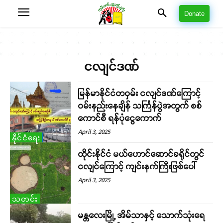
Donate
ငလျင်ဒဏ်
မြန်မာနိုင်ငံတဝှမ်း ငလျင်ဒဏ်ကြောင့်
ဝမ်းနည်းနေချိန် သင်္ကြန်ပွဲအတွက် စစ်
ကောင်စီ ရန်ပုံငွေကောက်
April 3, 2025
နိုင်ငံရေး
ထိုင်းနိုင်ငံ မယ်ဟောင်ဆောင်ခရိုင်တွင်
ငလျင်ကြောင့် ကျင်းနက်ကြီးဖြစ်ပေါ်
April 3, 2025
သတင်း
မန္တလေးမြို့ အိမ်သာနှင့် သောက်သုံးရေ