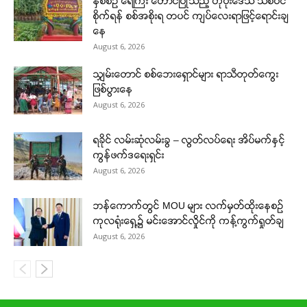
နှစ်စဉ် ရေကြီး တောင်ပြိုသည့် ဟိုပုံးဒေသ သစ်ပင်
စိုက်ရန် စစ်အစိုးရ တပင် ကျပ်လေးရာဖြင့်ရောင်းချ
နေ
August 6, 2026
သျှမ်းတောင် စစ်ဘေးရှောင်များ ရာသီတုတ်ကွေး
ဖြစ်ပွားနေ
August 6, 2026
ရခိုင် လမ်းဆုံလမ်းခွ – လွတ်လပ်ရေး အိပ်မက်နှင့်
ကွန်ဖက်ဒရေးရှင်း
August 6, 2026
ဘန်ကောက်တွင် MOU များ လက်မှတ်ထိုးနေစဉ်
ကုလရုံးရှေ့၌ မင်းအောင်လှိုင်ကို ကန့်ကွက်ရှုတ်ချ
August 6, 2026