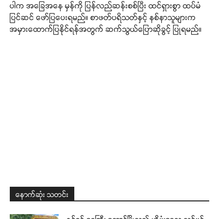
ပါက အခြေအနေ မှန်ကို ပြန်လည်ဆန်းစစ်ပြီး ထင်ရှားစွာ ထပ်မံ
ပြင်ဆင် ဖော်ပြပေးရမည်။ စာဖတ်ပရိသတ်နှင့် နစ်နာသူများက
အမှားထောက်ပြနိုင်ရန်အတွက် ဆက်သွယ်ပြောဆိုခွင့် ပြုရမည်။
နောက်ဆုံး သတင်း