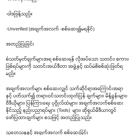
-ဝါဒဖြန့်သည်။
-Unverified (အချက်အလက် -စစ်ဆေး၍မရနိုင်)
အတည်ပြုခြင်း
စံသတ်မှတ်ချက်များအရ စစ်ဆေးရန် လိုအပ်သော သတင်း၊ စကား၊
ဖြစ်ရပ်များကို သတင်းအယ်ဒီတာ အဖွဲ့နှင့် ထပ်မံစိစစ်ဆုံးဖြတ်ရ
မည်။
အချက်အလက်များ စစ်ဆေးလျှင် သက်ဆိုင်ရာအကြောင်းအရာ
နှင့် ပတ်သက်၍ တရားဝင်သတင်းထုတ်ပြန် ချက်များ၊ မိန့်ခွန်းများ၊
ဗီဒီယိုများ၊ ပြန်ကြားရေး ပုဂ္ဂိုလ်ထံများ၊ အချက်အလက်စစ်ဆေး
နိုင်သည့် နည်းပညာရပ်များ (Tools) များ၊ ဆိုရှယ်မီဒီယာတွင်
ဖော်ပြထားချက်များ စသဖြင့် အတည်ပြုသည်။
သုတေသနနှင့် အချက်အလက် စစ်ဆေးခြင်း