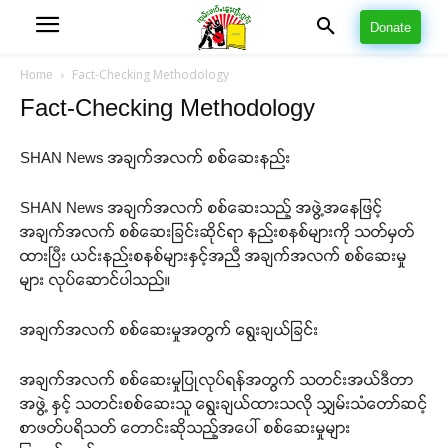
Donate
Fact-Checking Methodology
Home
Fact-Checking Methodology
SHAN News အချက်အလက် စစ်ဆေးနည်း
SHAN News အချက်အလက် စစ်ဆေးသည့် အဖွဲ့အနေဖြင့်
အချက်အလက် စစ်ဆေးခြင်းဆိုင်ရာ နည်းစနစ်များကို သတ်မှတ်
ထားပြီး ယင်းနည်းစနစ်များနှင့်အညီ အချက်အလက် စစ်ဆေးမှု
များ လုပ်ဆောင်ပါသည်။
အချက်အလက် စစ်ဆေးမှုအတွက် ရွေးချယ်ခြင်း
အချက်အလက် စစ်ဆေးမှုပြုလုပ်ရန်အတွက် သတင်းအယ်ဒီတာ
အဖွဲ့ နှင့် သတင်းစစ်ဆေးသူ ရွေးချယ်ထားသလို သျှမ်းသံတော်ဆင့်
စာဖတ်ပရိသတ် တောင်းဆိုသည့်အပေါ် စစ်ဆေးမှုများ