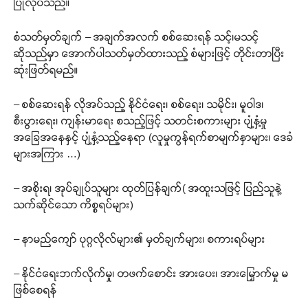
ပြုလုပ်သည်။
စံသတ်မှတ်ချက် – အချက်အလက် စစ်ဆေးရန် သင့်၊မသင့်
ဆိုသည်မှာ အောက်ပါသတ်မှတ်ထားသည့် စံများဖြင့် တိုင်းတာပြီး
ဆုံးဖြတ်ရမည်။
– စစ်ဆေးရန် လိုအပ်သည့် နိုင်ငံရေး၊ စစ်ရေး၊ သမိုင်း၊ မူဝါဒ၊
စီးပွားရေး၊ ကျန်းမာရေး စသည့်ဖြင့် သတင်းစကားများ ပျံ့နှံ့မှု
အခြေအနေနှင့် ပျံ့နှံ့သည့်နေရာ (လူမှုကွန်ရက်စာမျက်နှာများ၊ ဒေခံ
များအကြား …)
– အစိုးရ၊ အုပ်ချုပ်သူများ ထုတ်ပြန်ချက်( အထူးသဖြင့် ပြည်သူနဲ့
သက်ဆိုင်သော ကိစ္စရပ်များ)
– နာမည်ကျော် ပုဂ္ဂလိုလ်များ၏ မှတ်ချက်များ၊ စကားရပ်များ
– နိုင်ငံရေးဘက်လိုက်မှု၊ တဖက်စောင်း အားပေး၊ အားမြှောက်မှု မ
ဖြစ်စေရန်