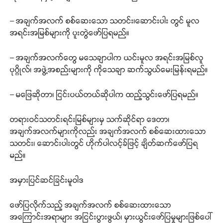
– အချက်အလက် စစ်ဆေးသော သတင်း၊ဆောင်းပါး တွင် မူလ
အရင်းအမြစ်များကို ပူးတွဲဖော်ပြရမည်။
– အချက်အလက်တွေ မသေချာပါက ယင်းမူလ အရင်းအမြစ်လူ
ပုဂ္ဂိုလ်၊ အဖွဲ့အစည်းများကို ကိုသေချာ ဆက်သွယ်မေးမြန်းရမည်။
– မဖြေဆိုတာ၊ ငြင်းပယ်တယ်ဆိုပါက ထည့်သွင်းဖော်ပြရမည်။
တရားဝင်သတင်းရင်းမြစ်များမှ သက်ဆိုင်ရာ ဒေတာ၊
အချက်အလက်များကိုလည်း အချက်အလက် စစ်ဆေးထားသော
သတင်း၊ ဆောင်းပါးတွင် ဟိုက်ပါလင့်ခ်ဖြင့် ချိတ်ဆက်ဖော်ပြရ
မည်။
အမှားပြင်ဆင်ခြင်းမူဝါဒ
ဖော်ပြလိုက်သည့် အချက်အလက် စစ်ဆေးထားသော
အကြောင်းအရာများ အငြင်းပွားဖွယ်၊ မှားယွင်းဖော်ပြမှုများဖြစ်ပေါ်