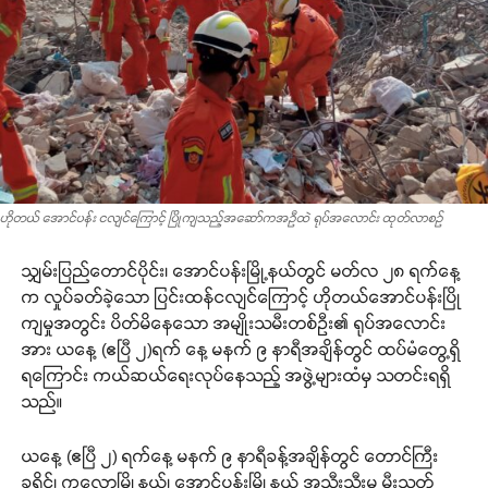
ဟိုတယ် အောင်ပန်း ငလျင်ကြောင့် ပြိုကျသည့်အဆော်ကအဉီထဲ ရုပ်အလောင်း ထုတ်လာစဉ်
သျှမ်းပြည်တောင်ပိုင်း၊ အောင်ပန်းမြို့နယ်တွင် မတ်လ ၂၈ ရက်နေ့
က လှုပ်ခတ်ခဲ့သော ပြင်းထန်ငလျင်ကြောင့် ဟိုတယ်အောင်ပန်းပြို
ကျမှုအတွင်း ပိတ်မိနေသော အမျိုးသမီးတစ်ဦး၏ ရုပ်အလောင်း
အား ယနေ့ (ဧပြီ ၂)ရက် နေ့ မနက် ၉ နာရီအချိန်တွင် ထပ်မံတွေ့ရှိ
ရကြောင်း ကယ်ဆယ်ရေးလုပ်နေသည့် အဖွဲ့များထံမှ သတင်းရရှိ
သည်။
ယနေ့ (ဧပြီ ၂) ရက်နေ့ မနက် ၉ နာရီခန့်အချိန်တွင် တောင်ကြီး
ခရိုင်၊ ကလောမြို့နယ်၊ အောင်ပန်းမြို့နယ် အသီးသီးမှ မီးသတ်