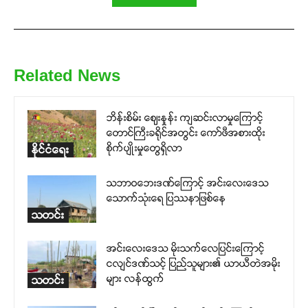
Related News
ဘိန်းစိမ်း ဈေးနှုန်း ကျဆင်းလာမှုကြောင့်
တောင်ကြီးခရိုင်အတွင်း ကော်ဖီအစားထိုး
စိုက်ပျိုးမှုတွေရှိလာ
နိုင်ငံရေး
သဘာဝဘေးဒဏ်ကြောင့် အင်းလေးဒေသ
သောက်သုံးရေ ပြဿနာဖြစ်နေ
သတင်း
အင်းလေးဒေသ မိုးသက်လေပြင်းကြောင့်
ငလျင်ဒဏ်သင့် ပြည်သူများ၏ ယာယီတဲအမိုး
များ လန်ထွက်
သတင်း