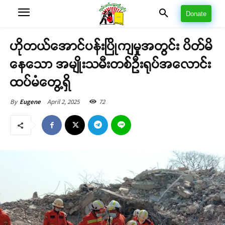
Donate
ဟိုတယ်အောင်ပန်းပြိုကျမှုအတွင်း ပိတ်မိ
နေသော အမျိုးသမီးတစ်ဦးရုပ်အလောင်း
ထပ်မံတွေ့ရှိ
April 2, 2025
72
By
Eugene