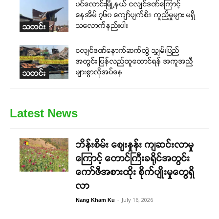
ပင်လောင်းမြို့နယ် ငလျင်ဒဏ်ကြောင့်
နေအိမ် ၇၆၀ ကျော်ပျက်စီး၊ ကူညီမှုများ မရှိ
သလောက်နည်းပါး
သတင်း
ငလျင်ဒဏ်နောက်ဆက်တွဲ သျှမ်းပြည်
အတွင်း ပြန်လည်ထူထောင်ရန် အကူအညီ
များစွာလိုအပ်နေ
သတင်း
Latest News
ဘိန်းစိမ်း ဈေးနှုန်း ကျဆင်းလာမှု
ကြောင့် တောင်ကြီးခရိုင်အတွင်း
ကော်ဖီအစားထိုး စိုက်ပျိုးမှုတွေရှိ
လာ
-
July 16, 2026
Nang Kham Ku