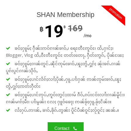
promotion
SHAN Membership
19
169
฿
฿
/mo
ၶဝ်ႈႁူမ်ႈ ႁဵၼ်းဢဝ်ၵၢၼ်ၶၢဝ်ႇ၊ ရေႊတီႊဢူဝ်ႊ၊ ထႆႇႁၢင်ႈ၊
Blogger, Vlog ထႆႇဝီႊတီႊဢူဝ်ႊ တတ်းတေႃႇ ႁဵတ်းဢွၵ်ႇ ပိုၼ်ၽႄႈ
ၶဝ်ႈႁူမ်ႈၵၢၼ်တူင်ႉၼိုင်ၸုမ်းၶၢဝ်ႇၽူႈတွႆႇႁွၵ်ႈ ၼႂ်းၶၵ်ႉၵၢၼ်
ပူၵ်းပွင်ၵၢၼ်သိုဝ်ႇ
ၶဝ်ႈႁူမ်ႈပၢင်လႅၵ်ႈလၢႆႈပိုၼ်ႉႁူႉပၢႆးႁၼ် ဢၼ်ၸုမ်းၶၢဝ်ႇၽူႈ
တွႆႇႁွၵ်ႈၸတ်းႁဵတ်း
ၶဝ်ႈႁူမ်ႈပၢင်ဢုပ်ႇဢူဝ်းတွင်ႈထၢမ် ၵဵဝ်ႇၵပ်းငဝ်းလၢႆးၵၢၼ်မိူင်း၊
ၵၢၼ်မၢၵ်ႈမီး၊ ပၢႆးမွၼ်း လႄႈ ႁူဝ်ၶေႃႈ ဢၼ်ၶႂ်ႈႁူႉၶႂ်ႈငိၼ်း။
လႆႈႁပ်ႉဢၢၼ်ႇ ၶၢဝ်ႇၶိုၵ်ႉတွၼ်း ပိူင်ပဵၼ်ဝူင်ႈလႂ်ဝူင်ႈ ၼၼ်ႉ။
Contact