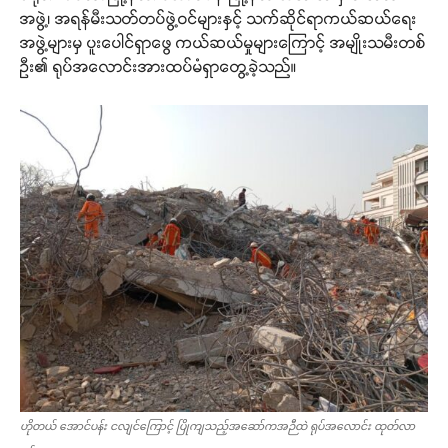
အဖွဲ့၊ အရန်မီးသတ်တပ်ဖွဲ့ဝင်များနှင့် သက်ဆိုင်ရာကယ်ဆယ်ရေး
အဖွဲ့များမှ ပူးပေါင်ရှာဖွေ ကယ်ဆယ်မှုများကြောင့် အမျိုးသမီးတစ်
ဦး၏ ရုပ်အလောင်းအားထပ်မံရှာတွေ့ခဲ့သည်။
ဟိုတယ် အောင်ပန်း ငလျင်ကြောင့် ပြိုကျသည့်အဆော်ကအဉီထဲ ရုပ်အလောင်း ထုတ်လာ