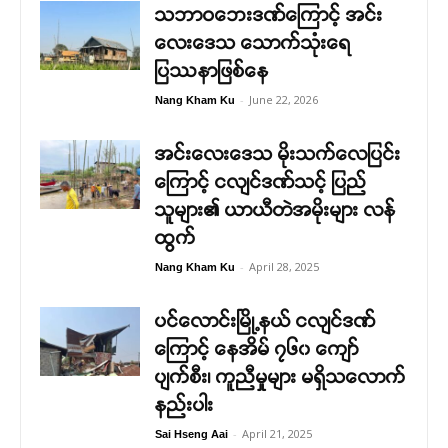
သဘာဝဘေးဒဏ်ကြောင့် အင်း
လေးဒေသ သောက်သုံးရေ
ပြဿနာဖြစ်နေ
-
June 22, 2026
Nang Kham Ku
အင်းလေးဒေသ မိုးသက်လေပြင်း
ကြောင့် ငလျင်ဒဏ်သင့် ပြည်
သူများ၏ ယာယီတဲအမိုးများ လန်
ထွက်
-
April 28, 2025
Nang Kham Ku
ပင်လောင်းမြို့နယ် ငလျင်ဒဏ်
ကြောင့် နေအိမ် ၇၆၀ ကျော်
ပျက်စီး၊ ကူညီမှုများ မရှိသလောက်
နည်းပါး
-
April 21, 2025
Sai Hseng Aai