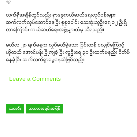
စဉ်
လက်ရှိအချိန်တွင်လည်း ရှာဖွေကယ်ဆယ်ရေးလုပ်ငန်းများ
ဆက်လက်လုပ်ဆောင်နေပြီး စုစုပေါင်း သေဆုံးသူဦးရေ ၁၂ ဦးရှိ
လာကြောင်း ကယ်ဆယ်ရေးအဖွဲ့များထံမှ သိရသည်။
မတ်လ ၂၈ ရက်နေ့က လှုပ်ခတ်ခဲ့သော ပြင်းထန် ငလျင်ကြောင့်
ဟိုတယ် အောင်ပန်းပြိုကျခဲ့ပြီး လူဦးရေ ၃၀ ဦးထက်မနည်း ပိတ်မိ
နေခဲ့ပြီး ဆက်လက်ရှာဖွေနေဆဲဖြစ်သည်။
Leave a Comments
သတင်း
သဘာဝအရင်းအမြစ်