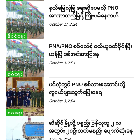
နယ်မြေလုံခြုံရေးဆိုပေမယ့် PNO
အာဏာတည်မြဲဖို့ ကြိုးပမ်နေတယ်
October 17, 2024
နိုင်ငံရေး
PNA/PNO စစ်ဝတ်စုံ ဝယ်ယူဝတ်ခိုင်းပြီး
ဟန်ပြ စစ်အင်အားပြနေ
October 4, 2024
စစ်ရေး
ပင်လုံတွင် PNO စစ်သားစုဆောင်းလို့
လူငယ်များထွက်ပြေးနေရ
October 3, 2024
စစ်ရေး
ဆီဆိုင်မြို့သို့ ပစ္စည်းပြန်ယူသူ ၂ လ
အတွင်း ၂၀ဦးထက်မနည်း ပျောက်ဆုံးနေ
April 10, 2024