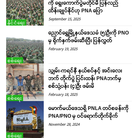
ကို ရွေးကောက်ပွဲမတိုင်မီ ပြန်လည်
ထိန်းချုပ်နိုင်ဟု PNA ပြော
September 15, 2025
နိုင်ငံရေး
ညောင်ရွှေမြို့နယ်ဒေသခံ (၅)ဉီးကို PNO
မှ ရိုက်နှက်ဖမ်းဆီးပြီး ပြန်လွှတ်
February 19, 2025
စစ်ရေး
သျှမ်း-ကရင်နီ နယ်စပ်နှင့် အင်းလေး
ဘက် တိုက်ပွဲ ပြင်းထန်၊ PNAဘက်မှ
စစ်သုံ့ပန်း (၄)ဦး ဖမ်းမိ
February 18, 2025
စစ်ရေး
မောက်မယ်ဒေသရှိ PNLA တပ်စခန်းကို
PNA/PNO မှ ဝင်ရောက်တိုက်ခိုက်
November 28, 2024
စစ်ရေး