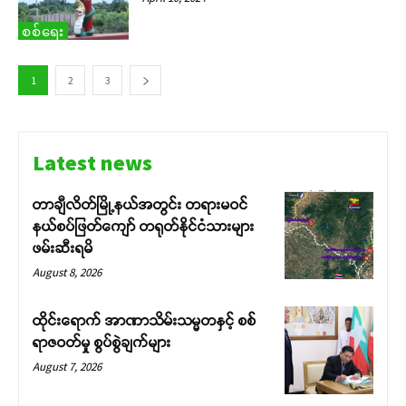
စစ်ရေး
1
2
3
Latest news
တာချီလိတ်မြို့နယ်အတွင်း တရားမဝင်
နယ်စပ်ဖြတ်ကျော် တရုတ်နိုင်ငံသားများ
ဖမ်းဆီးရမိ
August 8, 2026
ထိုင်းရောက် အာဏာသိမ်းသမ္မတနှင့် စစ်
ရာဇဝတ်မှု စွပ်စွဲချက်များ
August 7, 2026