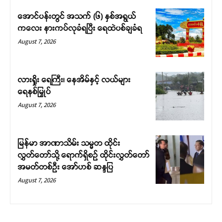
အောင်ပန်းတွင် အသက် (၆) နှစ်အရွယ်
ကလေး နားကပ်လုခံရပြီး ရေထဲပစ်ချခံရ
August 7, 2026
လားရှိုး ရေကြီး၊ နေအိမ်နှင့် လယ်များ
ရေနစ်မြှုပ်
August 7, 2026
မြန်မာ အာဏာသိမ်း သမ္မတ ထိုင်း
လွှတ်တော်သို့ ရောက်ရှိစဉ် ထိုင်းလွှတ်တော်
အမတ်တစ်ဦး အော်ဟစ် ဆန္ဒပြ
August 7, 2026