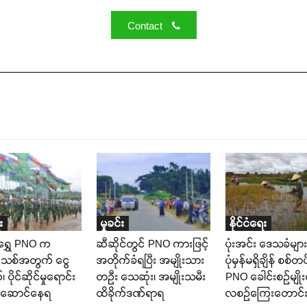
Contact
း
မှုခင်း
နိုင်ငံရေး
ရွှေ PNO က
ဆီဆိုင်တွင် PNO ကားဖြင့်
ပုံးအင်း ဒေသခံများ
းသစ်အတွက် ငွေ
အတိုက်ခံရပြီး အမျိုးသား
ပုံမှန်မရှိချိန် စစ်တပ်
ပိုင်ဆိုင်မှုရောင်း
တဉီး သေဆုံး၊ အမျိုးသမီး
PNO ခေါင်းစဉ်မျိုးစ
ေးဆောင်နေရ
ထိခိုက်ဒဏ်ရာရ
လစဉ်ကြေးတောင်