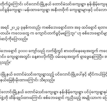
်တိုက်ပွဲကြောင်း ပင်လောင်းမြို့နယ် တောင်မဲသင်းကျေးရွာ၊ နန်းနိမ့်ကျေးရ
င်ခွန်ကျေးရွာ ၊ မန်းထားကျေးရွာ အနီးတဝိုက် ကျေးရွာများနှင့် ပင်လောင်းမ
ရင် ၂၀၂၃ ခုနစ်ကတည်း ကစစ်ဘေးရှောင်တာ၊ အခု ထပ်ရှောင် ရတာတော့မရ
ကြတယ်။ ကလေးတွေ က ကျောင်းတက်ခွင့်မရကြဘူး” ဟု စစ်ဘေးရှောင်မ
ာ်ဆင့်ကိုပြောသည်။
ကြား စစ်ဘေးရှောင် ၃၀၀၀ ကျော်သည် လက်ရှိတွင် စားဝတ်နေရေးအတွက် ကလ
်း၊ ကျေးရွာအတွင်း နေ့စားလိုက်ပြီး ဝမ်းရေးအတွက် ရှာဖွေနေကြပြီး၊ 
ေရသည်။’
းမြို့နယ် တောင်မဲသင်းကျေးရွာသည့် ပင်လောင်းမြို့ပေါ်နှင့် ဆိုင်ကယ်ဖြင
ူ နယ်မြေစိုးမိုးထားကြောင်း သိရသည်။
ောင်းမြို့နယ် တောင်မဲသင်းကျေးရွာ၊ နန်းနိမ့်ကျေးရွာ၊ ပင်ပုံကျေးရွာနှင
်းတပ်ဖွဲ့တို ထိန်းချုပ်ထားကြောင်း စစ်ဘေးရှောင် ကူညီသည့် အမျိုးသားက 