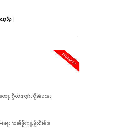
ွာအုပ်စု
promotion
တေႃႇ ႁဵတ်းဢွၵ်ႇ ပိုၼ်ၽႄႈ
်ၶေႃႈ ဢၼ်ၶႂ်ႈႁူႉၶႂ်ႈငိၼ်း။