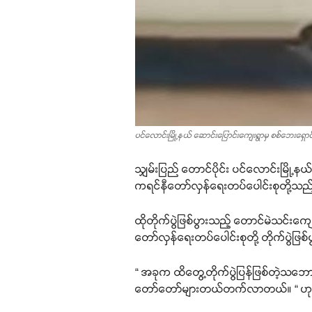
ပင်လောင်းမြို့နယ် ဆောင်းပြောင်းကျေးရွာမှ စစ်ဘေးရှောင
သျှမ်းပြည် တောင်ပိုင်း ပင်လောင်းမြို့န
ကရင်နီတော်လှန်ရေးတပ်ပေါင်းစုတို့သည
ထိုတိုက်ပွဲဖြစ်ပွားသည့် တောင်မဲသင်းကျ
တော်လှန်ရေးတပ်ပေါင်းစုတို့ တိုက်ပွဲဖြ
“ အခုက ထိတွေ့တိုက်ပွဲပြန်ဖြစ်တဲ့သဘေ
တော်တော်များတယ်တက်လာတယ်။ “ ဟု မြေ