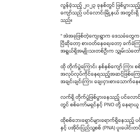
လွန်ခဲ့သည့် ၂၀၂၃ ခုနစ်တွင် ဖြစ်ပွားသည့
ကျော်သည် ပင်လောင်းမြို့နယ် အတွင်းရှိ ပ
သည်။
“ အဲအခုဖြစ်တဲ့ကျေးရွာက ဒေသခံတွေက အ
ပြီဆိုတော့ စားဝတ်နေရေးတော့ ခက်ခဲ
အရွယ်ရှိအမျိုးသးတစ်ဉီးက သျှမ်းသံတေ
ထို တိုက်ပွဲကြောင်း နှစ်နှစ်ကျော် 
အလုပ်လုပ်ကိုင်နေရသည့်အဆင့်ဖြစ်ကြောင
အချင်းချင်းကြား ချေးငှားစားသောက်န
လက်ရှိ တိုက်ပွဲဖြစ်ပွားနေသည့် ပင်လောင်
တွင် စစ်ကော်မရှင်နှင့် PNO တို့ နေရာယ
ထိုစစ်ဘေးရှောင်များရောက်ရှိနေသည့် ပင်လ
နှင့် ပအိုဝ်းပြည်သူ့စစ် (PNA) ပူးပေါင