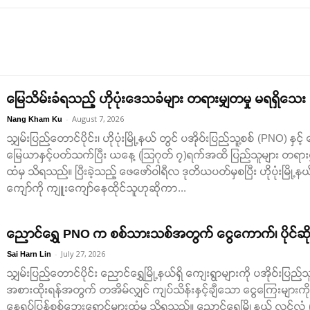
မြေသိမ်းခံရသည့် ဟိုပုံးဒေသခံများ တရားမျှတမှု မရရှိသေး
-
August 7, 2026
Nang Kham Ku
သျှမ်းပြည်တောင်ပိုင်း၊ ဟိုပုံးမြို့နယ် တွင် ပအိုဝ်းပြည်သူ့စစ် (PNO) နှင့်
မြေယာနှင့်ပတ်သက်ပြီး ယနေ့ (သြဂုတ် ၇)ရက်အထိ ပြည်သူများ တရားမ
ထံမှ သိရသည်။ ပြီးခဲ့သည့် ဖေဖော်ဝါရီလ ဒုတိယပတ်မှစပြီး ဟိုပုံးမြို
ကျော်ကို ကျူးကျော်နေထိုင်သူဟုဆိုကာ...
ညောင်ရွှေ PNO က စစ်သားသစ်အတွက် ငွေကောက်၊ ပိုင်ဆိုင
-
July 27, 2026
Sai Harn Lin
သျှမ်းပြည်တောင်ပိုင်း ညောင်ရွှေမြို့နယ်ရှိ ကျေးရွာများကို ပအိုဝ်းပြ
အစားထိုးရန်အတွက် တအိမ်လျှင် ကျပ်သိန်းနှင့်ချီသော ငွေကြေးများ
နေရပ်ပြန်စစ်ဘေးရှောင်များထံမှ သိရသည်။ ညောင်ရွှေမြို့နယ် လင်လံ (တေ