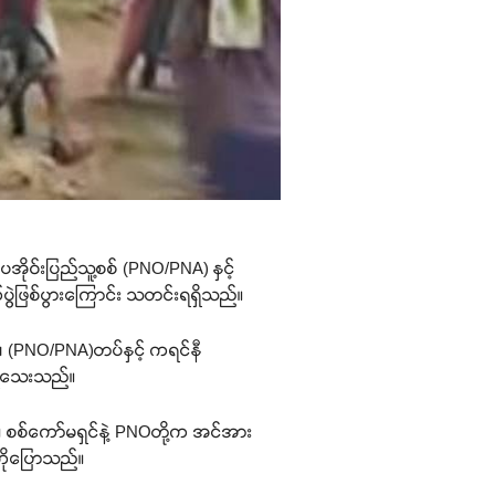
ပအိုဝ်းပြည်သူ့စစ် (PNO/PNA) နှင့်
ွဲဖြစ်ပွားကြောင်း သတင်းရရှိသည်။
ပ်၊ (PNO/PNA)တပ်နှင့် ကရင်နီ
ခဲ့ရသေးသည်။
 စစ်ကော်မရှင်နဲ့ PNOတို့က အင်အား
ကိုပြောသည်။