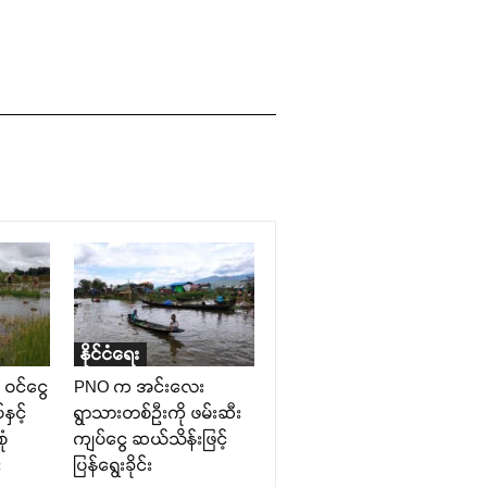
နိုင်ငံရေး
 ဝင်ငွေ
PNO က အင်းလေး
နှင့်
ရွာသားတစ်ဦးကို ဖမ်းဆီး
ုံ
ကျပ်ငွေ ဆယ်သိန်းဖြင့်
း
ပြန်ရွေးခိုင်း