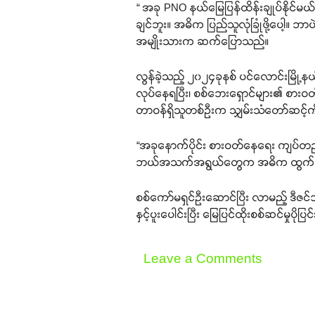
“ အခု PNO နယ်မြေပြန်ထိန်းချုပ်နိုင်မ
ချင်ဘူး။ အဓိက ပြည်သူလုံခြုံဖို့ပေါ့။
အမျိုးသားက ဆက်ပြောသည်။
လွန်ခဲ့သည့် ၂၀၂၄ခုနစ် ပင်လောင်းမြို့နယ်
လုပ်နေရပြီး၊ စစ်ဘေးရှောင်များ၏ စား
တာဝန်ရှိသူတစ်ဦးက သျှမ်းသံတော်ဆင့်
“အခုနောက်ပိုင်း စားဝတ်နေရေး ကျပ်
ဘယ်အသက်အရွယ်တွေက အဓိက ထွက်လုပ်ကြတ
စစ်ကော်မရှင်ဦးဆောင်ပြီး လာမည့် ဒီဇင်ဘ
နှင့်ပူးပေါင်းပြီး မြေပြင်ထိုးစစ်ဆင်မှ
Leave a Comments