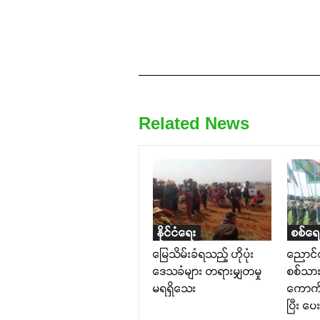
Related News
နိုင်ငံရေး
စစ်ရေ
မြေသိမ်းခံရသည့် ဟိုပုံး
ညောင်
ဒေသခံများ တရားမျှတမှု
စစ်သာ
မရရှိသေး
ကောက်၊ 
ပြီး ပ