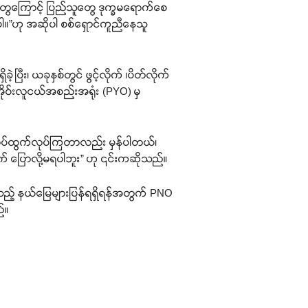
်းတွေကြောင့် ပြည်သူတွေ ဒုက္ခမရောက်စေ
းပါ။”ဟု အဆိုပါ စစ်ရှောင်ကူညီနေသူ
ြီး၊ ယခုနှစ်တွင် ဖွင့်လိုက် ၊ပိတ်လိုက်
ိုဝ်းလူငယ်အစည်းအရုံး (PYO) မှ
ုပ်ထွက်လုပ်ကြတာလည်း မှန်ပါတယ်၊
 ပြောလို့မရပါဘူး” ဟု ၎င်းကဆိုသည်။
ခဲ့သည့် နယ်မြေများပြန်ရရှိရန်အတွက် PNO
်။