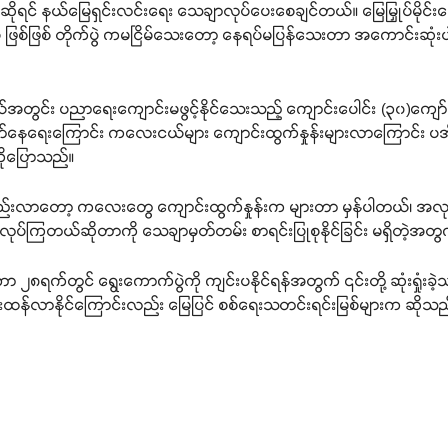
ယ်ဆိုရင် နယ်မြေရှင်းလင်းရေး သေချာလုပ်ပေးစေချင်တယ်။ မြေမြှုပ်မိုင
 ဘာပဲ ဖြစ်ဖြစ် တိုက်ပွဲ ကမငြိမ်သေးတော့ နေရပ်မပြန်သေးတာ အကောင်းဆုံ
အတွင်း ပညာရေးကျောင်းမဖွင့်နိုင်သေးသည့် ကျောင်းပေါင်း (၃၀)ကျော်ရှိခဲ့ပ
ဝတ်နေရေးကြောင်း ကလေးငယ်များ ကျောင်းထွက်နှုန်းများလာကြောင်း ပအ
ကိုပြောသည်။
တည်းလာတော့ ကလေးတွေ ကျောင်းထွက်နှုန်းက များတာ မှန်ပါတယ်၊ အလ
ယ်ဆိုတာကို သေချာမှတ်တမ်း စာရင်းပြုစုနိုင်ခြင်း မရှိတဲ့အတွက်
ာ ၂၈ရက်တွင် ရွေးကောက်ပွဲကို ကျင်းပနိုင်ရန်အတွက် ၎င်းတို့ ဆုံးရှုံး
ုပိုပြင်းထန်လာနိုင်ကြောင်းလည်း မြေပြင် စစ်ရေးသတင်းရင်းမြစ်များက ဆိုသည