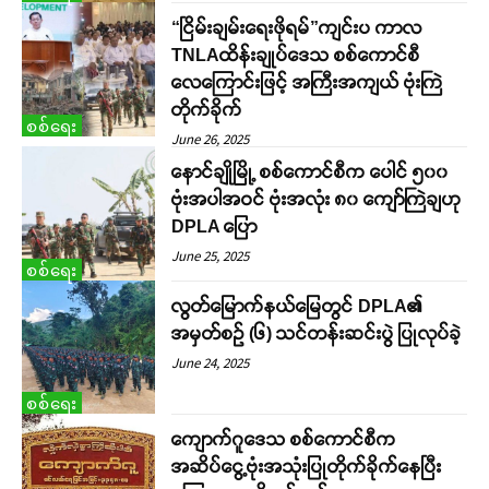
“ငြိမ်းချမ်းရေးဖိုရမ်”ကျင်းပ ကာလ
TNLAထိန်းချုပ်ဒေသ စစ်ကောင်စီ
လေကြောင်းဖြင့် အကြီးအကျယ် ဗုံးကြဲ
တိုက်ခိုက်
စစ်ရေး
June 26, 2025
နောင်ချိုမြို့ စစ်ကောင်စီက ပေါင် ၅၀၀
ဗုံးအပါအဝင် ဗုံးအလုံး ၈၀ ကျော်ကြဲချဟု
DPLA ပြော
June 25, 2025
စစ်ရေး
လွတ်မြောက်နယ်မြေတွင် DPLA၏
အမှတ်စဉ် (၆) သင်တန်းဆင်းပွဲ ပြုလုပ်ခဲ့
June 24, 2025
စစ်ရေး
ကျောက်ဂူဒေသ စစ်ကောင်စီက
အဆိပ်ငွေ့ဗုံးအသုံးပြုတိုက်ခိုက်နေပြီး