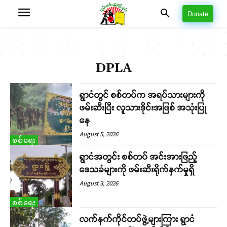
Donate
DPLA
ရွာငံတွင် စစ်တပ်က အရပ်သားများကို
ဖမ်းဆီးပြီး လူသားဒိုင်းအဖြစ် အသုံးပြု
နေ
August 5, 2026
စစ်ရေး
ရွာငံအတွင်း စစ်တပ် အင်းအားဖြည့်
ဒေသခံများကို ဖမ်းဆီးရိုက်နှက်မှုရှိ
August 3, 2026
စစ်ရေး
လက်နက်ကိုင်တပ်ဖွဲ့များကြား ရွာငံ