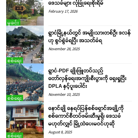
ဒေသခံများ လုံခြုံရေးစိုးရိမ်
February 17, 2026
မှုခင်း
ရွာငံမြို့နယ်တွင် အမျိုးသားတစ်ဉီး ဒလန်
ဟု စွပ်စွဲခံရပြီး အသတ်ခံရ
November 28, 2025
စစ်ရေး
ရွာငံ-PDF ချိုးဖြူတပ်သည်
တော်လှန်ရေးအကျိုးစီးပွားကို ရှေးရှုပြီး
DPLA နှင့်ပူးပေါင်း
November 10, 2025
စစ်ရေး
နောင်ချို နေရပ်ပြန်စစ်ရှောင်အချို့ကို
စစ်ကောင်စီတပ်ဖမ်းဆီးမှုရှိ၊ ဒေသခံ
မဟုတ်လျှင် မြို့ထဲပေးမဝင်ဟုဆို
August 8, 2025
စစ်ရေး