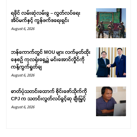
ရခိုင် လမ်းဆုံလမ်းခွ – လွတ်လပ်ရေး
အိပ်မက်နှင့် ကွန်ဖက်ဒရေးရှင်း
August 6, 2026
ဘန်ကောက်တွင် MOU များ လက်မှတ်ထိုး
နေစဉ် ကုလရုံးရှေ့၌ မင်းအောင်လှိုင်ကို
ကန့်ကွက်ရှုတ်ချ
August 6, 2026
ဓာတ်ပုံသတင်းထောက် စိုင်းဇော်သိုက်ကို
CPJ က သတင်းလွတ်လပ်ခွင့်ဆု ချီးမြှင့်
August 6, 2026