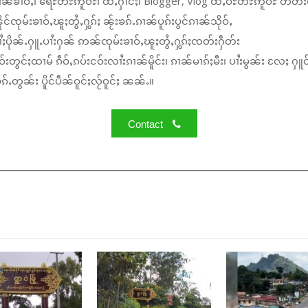
ၼ်ၶၢဝ်ႇ၊ ရေႊတီႊဢူဝ်ႊ၊ ထႆႇႁၢင်ႈ၊ Blogger, Vlog ထႆႇဝီႊတီႊဢူဝ်ႊ တတ်း
်ၸုမ်းၶၢဝ်ႇၽူႈတွႆႇႁွၵ်ႈ ၼႂ်းၶၵ်ႉၵၢၼ်ပူၵ်းပွင်ၵၢၼ်သိုဝ်ႇ
ႆႈပိုၼ်ႉႁူႉပၢႆးႁၼ် ဢၼ်ၸုမ်းၶၢဝ်ႇၽူႈတွႆႇႁွၵ်ႈၸတ်းႁဵတ်း
်းတွင်ႈထၢမ် ၵဵဝ်ႇၵပ်းငဝ်းလၢႆးၵၢၼ်မိူင်း၊ ၵၢၼ်မၢၵ်ႈမီး၊ ပၢႆးမွၼ်း လႄႈ ႁူဝ
်ႉတွၼ်း ပိူင်ပဵၼ်ဝူင်ႈလႂ်ဝူင်ႈ ၼၼ်ႉ။
Contact