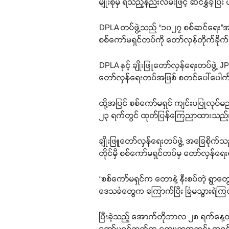
မျိုးစုံမှ ရသည့်နည်းလမ်းဖြင့် ဆင်နွှဲခ
DPLA တပ်ဖွဲ့သည် “၁၀၂၇ စစ်ဆင်ရေး”အတွ
စစ်ကော်မရှင်တပ်ကို တော်လှန်တိုက်ခိုက်
DPLA နှင့် ချိုးဖြူတော်လှန်ရေးတပ်ဖွဲ့ J
တော်လှန်ရေးတပ်အဖြစ် စတင်ပေါ်ပေါက်ခဲ
ထို့အပြင် စစ်ကော်မရှင် ကျင်းပပြုလု
၂၃ ရက်တွင် ထုတ်ပြန်ကြေညာထားသည်
ချိုးဖြူတော်လှန်ရေးတပ်ဖွဲ့ အခြေစိုက်သည
တိုင်မှီ စစ်ကော်မရှင်တပ်မှ တော်လှန်ရေ
“စစ်ကော်မရှင်က တောနဲ့ နီးစပ်တဲ့ ရွ
ဒေသခံတွေက ကြောက်ပြီး ခြံမသွားရဲကြ
ပြီးခဲ့သည့် အောက်တိုဘာလ ၂၈ ရက်နေ့တွင
ကော်မရှင်ဘက်က ကျေးရွာအတွင်း အဝ