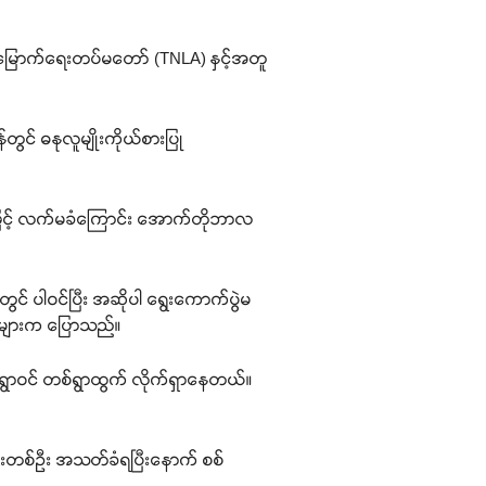
တ်မြောက်ရေးတပ်မတော် (TNLA) နှင့်အတူ
်တွင် ဓနုလူမျိုးကိုယ်စားပြု
ေဖြင့် လက်မခံကြောင်း အောက်တိုဘာလ
းတွင် ပါဝင်ပြီး အဆိုပါ ရွေးကောက်ပွဲမ
သခံများက ပြောသည်။
ရွာဝင် တစ်ရွာထွက် လိုက်ရှာနေတယ်။
်သားတစ်ဦး အသတ်ခံရပြီးနောက် စစ်