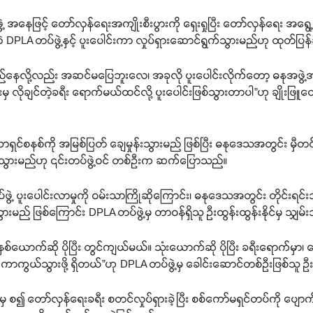
ဲ့ အနေဖြင့် တော်လှန်ရေးအကျိုးစီးပွားကို ရှေးရှုပြီး တော်လှန်ရေး အရွေ့တစ
ဘဲ DPLA တပ်ဖွဲ့နှင့် ပူးပေါင်းကာ လှုပ်ရှားဆောင်ရွက်သွားမည်ဟု ထုတ်ပ
တည်နေလို့လည်း အဆင်မပြေဘူးလေ၊ အခုလို ပူးပေါင်းလိုက်တော့ ဓနုအဖွဲ့အစ
 လိုချင်တဲ့ခရီး ရောက်မယ်ထင်လို့ ပူးပေါင်းဖြစ်သွားတာပါ”ဟု ချိုးဖြူ
အာဏာရှင်စနစ်ကို အမြစ်ပြတ် ချေမှုန်းသွားမည် ဖြစ်ပြီး ဓနုဒေသအတွင်း မှီတ
ားမည်ဟု ၎င်းတပ်ဖွဲ့ဝင် တစ်ဦးက ဆက်ပြောသည်။
်ဖွဲ့ ပူးပေါင်းလာမှုကို ဝမ်းသာကြိုဆိုကြောင်း၊ ဓနုဒေသအတွင်း တိုင်း
သွားမည် ဖြစ်ကြောင်း DPLA တပ်ဖွဲ့မှ တာဝန်ရှိသူ ဦးထွန်းထွန်းနိုင်မှ သျှ
ာက်ဆို ပိုပြီး တွင်ကျယ်မယ်။ သုံးယောက်ဆို ပိုပြီး ခရီးရောက်မှာ၊
း ကာကွယ်သွားဖို့ ရှိတယ်”ဟု DPLA တပ်ဖွဲ့မှ ခေါင်းဆောင်တစ်ဦးဖြစ်သူ ဦ
ုနှစ်မှ စ၍ တော်လှန်ရေးခရီး စတင်လှုပ်ရှားခဲ့ပြီး စစ်ကော်မရှင်တပ်ကို ပ