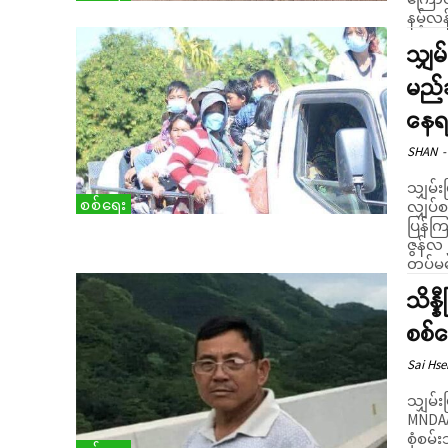
နမ့်လန်မ
သျှမ
မည်
နေရပ
SHAN
-
သျှမ်း
စစ်ရေး
လျှပ်
ပြန်ကြကြောင်
ဇွန်လ
တပ်မတ
သိန္
စစ်ဆ
Sai Hse
သျှမ်း
MNDAA)
စုံစမ်းသိရသည်။ သိန္နီမြို့န