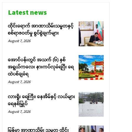
Latest news
ထိုင်းရောက် အာဏာသိမ်းသမ္မတနှင့်
စစ်ရာဇဝတ်မှု စွပ်စွဲချက်များ
August 7, 2026
အောင်ပန်းတွင် အသက် (၆) နှစ်
အရွယ်ကလေး နားကပ်လုခံရပြီး ရေ
ထဲပစ်ချခံရ
August 7, 2026
လားရှိုး ရေကြီး၊ နေအိမ်နှင့် လယ်များ
ရေနစ်မြှုပ်
August 7, 2026
မြန်မာ အာဏာသိမ်း သမ္မတ ထိုင်း