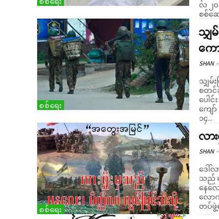
စစ်ရေး
လ ၂၀ 
စစ်ဆေး
သျှမ
ကောင
SHAN
-
သျှမ်း
စတင်ခ
ပေါင်
စစ်ရေး
ကျော်
၁၄...
လားရ
SHAN
-
ဒေါ်လာ
သည် လ
နေလေပ
လောက်
စစ်ရေး