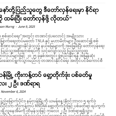
ော်တို့ပြည်သူတွေ ဒီတော်လှန်ရေးမှာ နိုင်ရာ
ို ထမ်းပြီး တော်လှန်ဖို့ လိုတယ်”
wan Murng
-
June 9, 2025
 စစ်ဆင်ရေး”အတွင်း တအာင်း(ပလောင်) အမျိုးသား
ြောက်ရေးတပ်မတော် TNLA နှင့် မဟာမိတ်များ ဦးဆောင်၍ စစ်
ီအား ဖယ်ရှားနိုင်ခဲ့သည့် နယ်မြေများကို အခြေခံပြီး တော်လှန်ရေး
ြည်သူ့အစိုးရတစ်ရပ်ကို သင့်လျော်သည့် ပြည်သူလူထု
ားလှယ်များဖြင့် ၂၀၂၅ ခုနှစ်အတွင်း ဖွဲ့စည်းနိုင်ရန် အမြန်ဆုံး
ပမ်းဆောင်ရွက်သွားမည်ဟု တအာင်းနိုင်ငံရေး အတိုင်ပင်ခံကောင်စီ
န်မြို့ ကိုးကန့်တပ် ရှော့တိုက်ဒုံး ပစ်ခတ်မှု
း ၂ ဦး ဒဏ်ရာရ
November 6, 2024
ပြည်မြောက်ပိုင်း၊ နမ့်လန်မြို့ကို ယမန်နေ့ (နိုဝင်ဘာလ ၅ ရက်)၊
ပိုင်းက ကိုးကန့်တပ် MNDAA ရှော့တိုက်ဒုံးဖြင့် ပစ်ခတ်ရာ ရပ်ကွက်
းရှိ လူနေအိမ်ကို ထိမှန်သဖြင့် ကလေး ၂ ဦး ဒဏ်ရာရရှိသွား
ခံများက ပြောသည်။ သျှမ်းတောင်နှင့် သျှမ်းမြောက် နယ်စပ်ရှိ