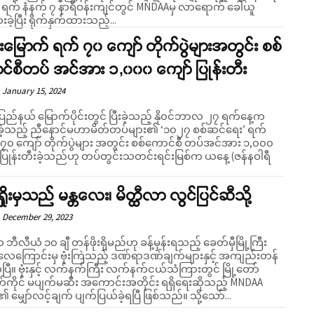
ရက် နံနက် ၇ နာရီဝန်းကျင်တွင် MNDAAမှ လာရောက် ခေါ်ယူ
ခဲ့ပြီး ရိုက်နှက်ထားသည့်...
်းမြောက် ရက် ၇၀ ကျော် တိုက်ပွဲများအတွင်း စစ်
်စီတပ် အင်အား ၁,၀၀၀ ကျော် ပြုန်းတီး
January 15, 2024
ပြည်နယ် မြောက်ပိုင်းတွင် ပြီးခဲ့သည့် နို၀င်ဘာလ ၂၇ ရက်နေ့က
ဲ့သည့် ညီနောင်မဟာမိတ်တပ်များ၏ ‘၁၀၂၇ စစ်ဆင်ရေး’ ရက်
း ၇၀ ကျော် တိုက်ပွဲများ အတွင်း စစ်ကောင်စီ တပ်အင်အား ၁,၀၀၀
 ပြုန်းတီးခဲ့သည်ဟု တပ်တွင်းသတင်းရင်းမြစ်က ယနေ့ (ဇန်နဝါရီ
ှိုးမှသည် မန္တလေး၊ မိတ္ထီလာ လွင်ပြင်ဆီသို့
December 29, 2023
 ဘီလီယံ ၁၀ ချီ တန်ဖိုးရှိမည်ဟု ခန့်မှန်းရသည့် ခေတ်မှီမြို့ကြီး
ေကြောင်းမှ ဗုံးကြဲသည့် ဒဏ်ရာဒဏ်ချက်များနှင့် အကျည်းတန်
ြီ။ ဗုံးနှင့် လက်နက်ကြီး လက်နက်ငယ်သံကြားတွင် မြို့တော်
ကိုင် မပျက်မဆီး အကောင်းအတိုင်း ရရှိရေးဆိုသည့် MNDAA
တပ်ဖွဲ့၏ မျှော်လင့်ချက် ပျက်ပြယ်ခဲ့ရပြီ ဖြစ်သည်။ သို့သော်...