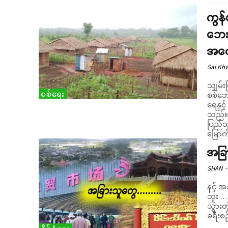
ကွန်
ဘေး
အထေ
Sai Kh
သျှမ်း
စစ်ရေး
စစ်ဘေ
ရေနှင့
သည်။ မေလ နောက်ဆုံးပတ်မှ စတင်ပြီး ကာလိမြို့ ရပ်ကွက်(၅)
ပြည်သ
မြောက်
အခြ
SHAN
-
နင့် 
ဘူး … နင့
သွားတဲ