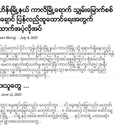
ဟိန်းမြို့နယ် ကာလိမြို့ရောက် သျှမ်းမြောက်စစ်
ရှောင် ပြန်လည်ထူထောင်ရေးအတွက်
ာက်အပံ့လိုအပ်
wan Murng
-
July 4, 2025
ပြည်တောင်ပိုင်း ကွန်ဟိန်းမြို့နယ် ကာလိမြို့သို့ ရောက်ရှိနေသည့်
းရှောင်များအတွက် ပြန်လည်ထူထောင်ရေး လုပ်ဆောင်ပေးနိုင်ရန်
် လျှပ်စစ်မီး အထောက်အပံ့များ လိုအပ်နေကြောင်း စုံစမ်းသိရ
 အနီး
ူများ လှူဒါန်းထားသည့် မြေနေရာ (၃) ဧကပေါ်တွင် သျှမ်းပြည်
ပိုင်း စစ်ဘေးရှောင်များကို...
ားသူတွေ …
June 11, 2025
အဘွား မွေးရပ်မြေလည်း မဟုတ်ဘူး … ငါ့ မွေးရပ်မြေလည်း မဟုတ်
် မွေးရပ်မြေလည်း မဟုတ်ဘူး … ။ ဒါပေမယ့် ငါ့အမေ ခေါင်းချ
့ မြို့ … ငါနဲ့ နင့်အဖေ စတင်တွေ့ခဲ့တဲ့မြို့ … နင့်ဘဝရဲ့ ပထမဆုံး
ခရီးစဉ်။ ရွာအသေးလေးတွေ...