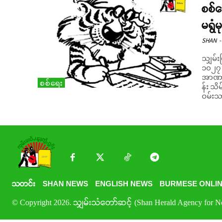
စစ်က
မရွံ
SHAN
-
သျှမ်း
၁၀၂၇ စ
အာဏာသ
စစ်ရေး
န်း သိ
ဝမ်းသ
သတင်း
SHAN NEWS
ENGLISH NEWS
BURMESE ONLIN
© Copyright 2026. သျှမ်းသံတော်ဆင့် (Shan Herald Agency for New