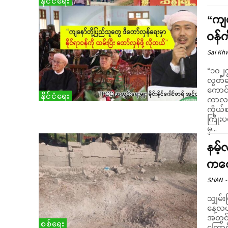
နိုင်ငံရေး
“ကျန
ဝန်က
Sai Kh
“၁၀၂၇
လွတ်မ
ကောင်စ
နိုင်ငံရေး
ကာလ ပ
ကိုယ်စ
ကြိုး
မှ...
နမ့်လ
ကလေ
SHAN
-
သျှမ်း
နေ့လယ်
အတွင်
စစ်ရေး
ကြောင်း မြို့