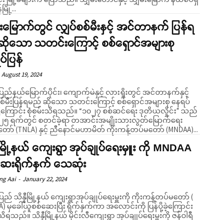
ြို့...
်းမြောက်တွင် လျှပ်စစ်မီးနှင့် အင်တာနက် ပြန်ရ
ဆိုသော သတင်းကြောင့် စစ်ရှောင်အများစု
်ပြန်
August 19, 2024
ပြည်နယ်မြောက်ပိုင်း၊ ကျောက်မဲနှင့် လားရှိုးတွင် အင်တာနက်နှင့်
စစ်မီးပြန်ရမည် ဆိုသော သတင်းကြောင့် စစ်ရှောင်အများစု နေရပ်
း စုံစမ်းသိရသည်။ “၁၀၂၇ စစ်ဆင်ရေး ဒုတိယလှိုင်း” သည်
 ၂၅ ရက်တွင် စတင်ခဲ့ရာ တအာင်းအမျိုးသားလွတ်မြောက်ရေး
ော် (TNLA) နှင့် ညီနောင်မဟာမိတ် ကိုးကန့်တပ်မတော် (MNDAA)...
နီမြို့နယ် ကျေးရွာ အုပ်ချုပ်ရေးမှူး ကို MNDAA
ေးရိုက်နှက် သေဆုံး
ng Aai
-
January 22, 2024
ပြည် သိန္နီမြို့နယ် ကျေးရွာအုပ်ချုပ်ရေးမှူးကို ကိုးကန့်တပ်မတော် (
 မှခေါ်ယူစစ်ဆေးပြီး ရိုက်နှက်ကာ အလောင်းကို ပြန်ပို့ခဲ့ကြောင်း
ယ် မိုင်းလီကျေးရွာ အုပ်ချုပ်ရေးမှူးကို ဇန်ဝါရီ