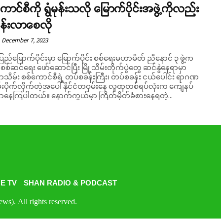
ောင်စီကို ရွံမုန်းသလို မြောက်ပိုင်းအဖွဲ့ကိုလည်း
မုန်းလာစေလို
December 7, 2023
ပြည်မြောက်ပိုင်းမှာ မြောက်ပိုင်း စစ်ရေးမဟာမိတ် ညီနောင် ၃ ဖွဲ့က
စ်ဆင်ရေး ဖော်ဆောင်ပြီး မြို့သိမ်းတိုက်ပွဲတွေ ဆင်နွဲနေရာမှာ
ိမ်း စစ်ကောင်စီရဲ့ တပ်စခန်းကြီး၊ တပ်စခန်း ငယ်ပေါင်း ရာဂဏ
မ်းပိုက်လိုက်တဲ့အပေါ် နိုင်ငံတဝှမ်းနေ လူထုတစ်ရပ်လုံးက ကျေနပ်
ာနေကြပါတယ်။ နောက်ကွယ်မှာ ကြိတ်မှိတ်ခံစားနေရတဲ့...
E TV
SHAN RADIO & PODCAST
s). All rights reserved.