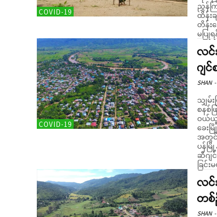
ညွှန်ကြားကြောင
COVID-19
ထိန်းခ
တိန်း
မပြုရန် 
လင်း
ဂျင
SHAN
-
သျှမ်
စနစ်ဖ
ဝယ်ယူမည်ဖ
COVID-19
ခေးမြ
အတွင်း
ပန်မြိ
ဆီဂျင
ခြင်း
လင်း
တစ်ဦ
SHAN
-