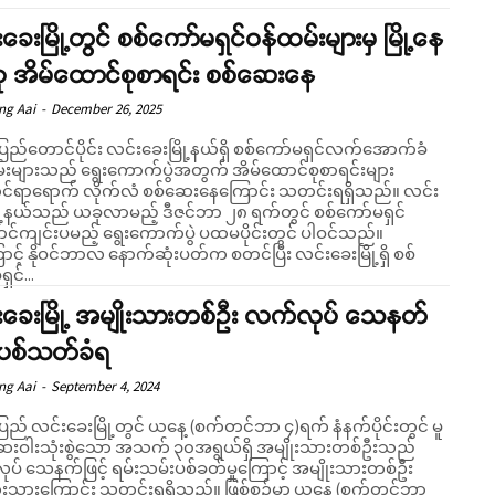
ခေးမြို့တွင် စစ်ကော်မရှင်ဝန်ထမ်းများမှ မြို့နေ
ု အိမ်ထောင်စုစာရင်း စစ်ဆေးနေ
ng Aai
-
December 26, 2025
းပြည်တောင်ပိုင်း လင်းခေးမြို့နယ်ရှိ စစ်ကော်မရှင်လက်အောက်ခံ
်းများသည် ရွေးကောက်ပွဲအတွက် အိမ်ထောင်စုစာရင်းများ
ိုင်ရာရောက် လိုက်လံ စစ်ဆေးနေကြောင်း သတင်းရရှိသည်။ လင်း
ို့နယ်သည် ယခုလာမည့် ဒီဇင်ဘာ ၂၈ ရက်တွင် စစ်ကော်မရှင်
င်ကျင်းပမည့် ရွေးကောက်ပွဲ ပထမပိုင်းတွင် ပါဝင်သည်။
ောင့် နိုဝင်ဘာလ နောက်ဆုံးပတ်က စတင်ပြီး လင်းခေးမြို့ရှိ စစ်
ှင်...
းခေးမြို့ အမျိုးသားတစ်ဦး လက်လုပ် သေနတ်
် ပစ်သတ်ခံရ
ng Aai
-
September 4, 2024
ပြည် လင်းခေးမြို့တွင် ယနေ့ (စက်တင်ဘာ ၄)ရက် နံနက်ပိုင်းတွင် မူ
းဝါးသုံးစွဲသော အသက် ၃၀အရွယ်ရှိ အမျိုးသားတစ်ဦးသည်
ပ် သေနက်ဖြင့် ရမ်းသမ်းပစ်ခတ်မှုကြောင့် အမျိုးသားတစ်ဦး
းကြောင်း သတင်းရရှိသည်။ ဖြစ်စဥ်မှာ ယနေ့ (စက်တင်ဘာ