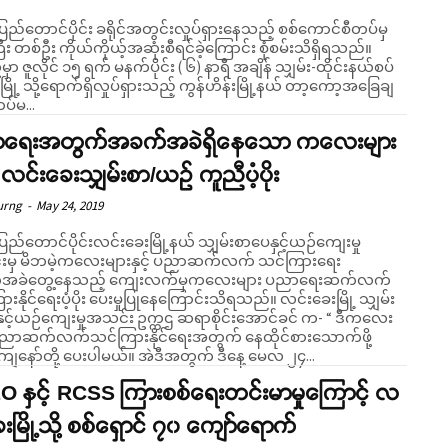
ပြည်တောင်ပိုင်း ခရိုင်အတွင်းလှုပ်ရှားနေသည့် စစ်ကောင်စီတပ်မှ
ြီး တစ်ဦး ကိုယ်ကိုယ့်အဆုံးစီရင်ခဲ့ကြောင်း စုံစမ်းသိရှိရသည်။
 အချိန် သျှမ်း-ထိုင်းနယ်စပ်
်းမြို့ သို့ရောက်ရှိလှုပ်ရှားသည့် ကွန်ဟိန်းမြို့နယ် တာ့ကော့အခြေချ
တပ်မ...
ရေးအတွက်အခက်အခဲရှိနေသော ကလေးများ
လင်းခေးသျှမ်းစာ/ယဉ် ကူညီပံ့ပိုး
urng
-
May 24, 2019
ပြည်တောင်ပိုင်းလင်းခေးမြို့နယ် သျှမ်းစာပေနှင့်ယဉ်ကျေးမှု
မှ မိဘမဲ့ကလေးများနှင့် ပညာဆက်လက် သင်ကြားရေး
အခဲတွေ့နေသည့် ကျေးလက်မှကလေးများ ပညာရေးဆက်လက်
ိုင်ရေးပံ့ပိုး ပေးမှုပြုနေကြောင်းသိရသည်။ လင်းခေးမြို့ သျှမ်း
ှင့်ယဉ်ကျေးမှုအသင်း ဥက္ကဌ ဆရာစိုင်းအောင်ခင် က- “ ဒီကလေး
ညာဆက်လက်သင်ကြားနိုင်ရေးအတွက် နေထိုင်စားသောက်ဖို့
ကျနော်တို့ ပေးပါမယ်။ အဲဒီအတွက် ဒီနေ့ မေလ ၂၄...
 နှင့် RCSS ကြားစစ်ရေးတင်းမာမှုကြောင့် လ
ေးမြို့သို့ စစ်ရှောင် ၇၀ ကျော်ရောက်