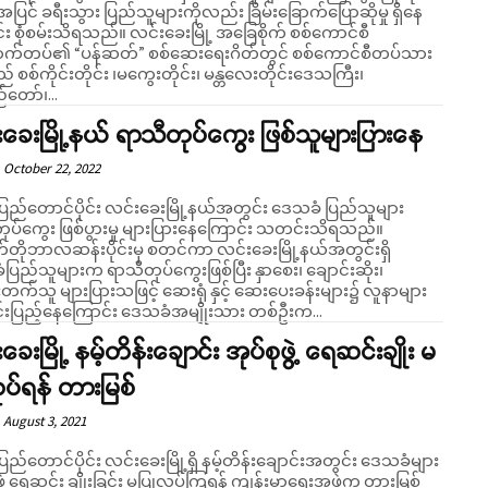
ပြင် ခရီးသွား ပြည်သူများကိုလည်း ခြိမ်းခြောက်ပြောဆိုမှု ရှိနေ
းသိရသည်။ လင်းခေးမြို့ အခြေစိုက် စစ်ကောင်စီ
က်တပ်၏ “ပန်ဆတ်” စစ်ဆေးရေးဂိတ်တွင် စစ်ကောင်စီတပ်သား
ည် စစ်ကိုင်းတိုင်း ၊မကွေးတိုင်း၊ မန္တလေးတိုင်းဒေသကြီး၊
တော်၊...
ခေးမြို့နယ် ရာသီတုပ်ကွေး ဖြစ်သူများပြားနေ
October 22, 2022
းပြည်တောင်ပိုင်း လင်းခေးမြို့နယ်အတွင်း ဒေသခံ ပြည်သူများ
ုပ်ကွေး ဖြစ်ပွားမှု များပြားနေကြောင်း သတင်းသိရသည်။
တိုဘာလဆန်းပိုင်းမှ စတင်ကာ လင်းခေးမြို့နယ်အတွင်းရှိ
ပြည်သူများက ရာသီတုပ်ကွေးဖြစ်ပြီး နှာစေး၊ ချောင်းဆိုး၊
တက်သူ များပြားသဖြင့် ဆေးရုံ နှင့် ဆေးပေးခန်းများ၌ လူနာများ
ုင်းပြည့်နေကြောင်း ဒေသခံအမျိုးသား တစ်ဦးက...
ခေးမြို့ နမ့်တိန်းချောင်း အုပ်စုဖွဲ့ ရေဆင်းချိုး မ
ုပ်ရန် တားမြစ်
August 3, 2021
ပြည်တောင်ပိုင်း လင်းခေးမြို့ရှိ နမ့်တိန်းချောင်းအတွင်း ဒေသခံများ
ဖွဲ့ ရေဆင်း ချိုးခြင်း မပြုလုပ်ကြရန် ကျန်းမာရေးအဖွဲ့က တားမြစ်