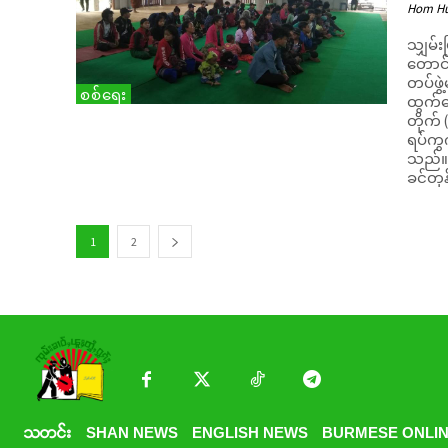
Hom H
သျှမ်း
တောင
တပ်ဖွ
စစ်ရေး
ထွက်ပြေး
တိုက်
ရပ်ကွက
သည်။ “မိုင်းပန်မြို့ နောင်ချိုရွာသစ်ကလာပါတယ်။ ပအိုဝ်းတပ်တ
ခင်တု
1
2
သတင်း
SHAN NEWS
ENGLISH NEWS
BURMESE ONLIN