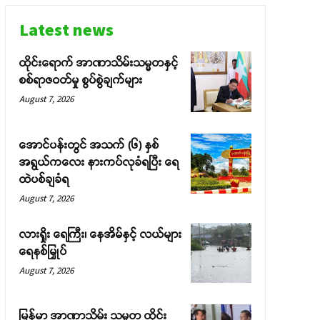
Latest news
ထိုင်းရောက် အာဏာသိမ်းသမ္မတနှင့်
စစ်ရာဇဝတ်မှု စွပ်စွဲချက်များ
August 7, 2026
အောင်ပန်းတွင် အသက် (၆) နှစ်
အရွယ်ကလေး နားကပ်လုခံရပြီး ရေ
ထဲပစ်ချခံရ
August 7, 2026
လားရှိုး ရေကြီး၊ နေအိမ်နှင့် လယ်များ
ရေနစ်မြှုပ်
August 7, 2026
မြန်မာ အာဏာသိမ်း သမ္မတ ထိုင်း