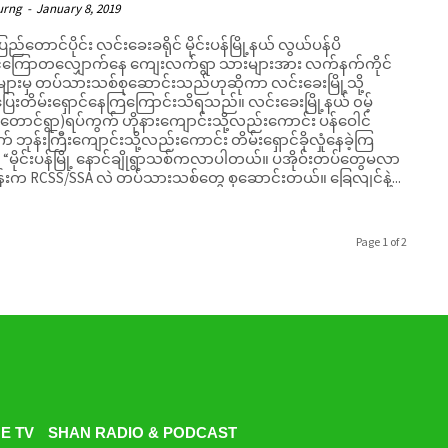
urng
-
January 8, 2019
ပြည်တောင်ပိုင်း လင်းခေးခရိုင် မိုင်းပန်မြို့နယ် လွယ်ပန်ပိ
်ကြောတလျှောက်နေ ကျေးလက်ရွာ သားများအား လက်နက်ကိုင်
ဲ့များမှ တပ်သားသစ်စုဆောင်းသည်ဟုဆိုကာ လင်းခေးမြို့သို့
တိမ်းရှောင်နေကြကြောင်းသိရသည်။ လင်းခေးမြို့နယ် ၀မ့်
 (တောင်ရွာ)ရပ်ကွက် ဟိုနားကျောင်းသို့လည်းကောင်း ပန်ဝေါင်
် ဘုန်းကြီးကျောင်းသို့လည်းကောင်း တိမ်းရှောင်ခိုလှုံနေခဲ့ကြ
ွေမလာ
န်းက RCSS/SSA လဲ တပ်သားသစ်တွေ စုဆောင်းတယ်။ ခြေလျင်နဲ့...
Page 1 of 2
E TV
SHAN RADIO & PODCAST