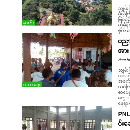
သျှမ်း
ဗိုလ်က
ဖြစ်စဉ်မှာ ဇူလိုင် ၁၅ ရက် မနက်ပိုင်း ( ၆) နာရီ
မှုခင်း
ဟိုမိန
စိုက် 
ပညာ
အား 
Hom H
သျှမ်း
အသင်း
အခက်
ပညာရေး
သင်ကြားန
စာပေန
တွေ ပ
နေရာ 
PNLO
င်းခ