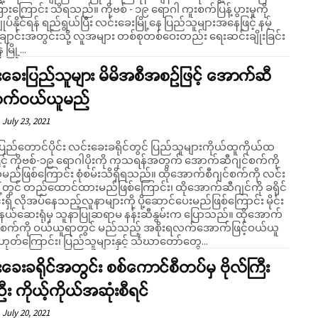
်း သိရသည်။ ကိုဗစ် - ၁၉ ရောဂါ ကူးစက်ပြန့်ပွားမှုကို
ျုပ်နိုင်ရန် ရည်ရွယ်ပြီး လင်းခေးမြို့နေ ပြည်သူများအနေဖြင့် နမ့်
ချောင်းအတွင်းသို့ လူအများ တစ်စုတစ်ဝေးတည်း ရေးဆင်းချိုးခြင်း
မြို့...
ခေးပြည်သူများ မိမိအစီအစဉ်ဖြင့် အောက်ဆီ
်စက်ဝယ်ယူမည်
July 23, 2021
းပြည်တောင်ပိုင်း လင်းခေးခရိုင်တွင် ပြည်သူများကိုယ်ထူကိုယ်ထ
ြင့် ကိုဗစ်-၁၉ ရောဂါပိုးကို ကုသရန်အတွက် အောက်ဆီဂျင်စက်ကို
ြစ်ကြောင်း စုံစမ်းသိရှိရသည်။ ထိုအောက်စီဂျင်စက်ကို လင်း
ို့တွင် တည်ထောင်ထားမည်ဖြစ်ကြောင်း၊ ထိုအောက်ဆီဂျင်ကို ခရိုင်
ရှိ လိုအပ်နေသည့်လူနာများကို ပို့ဆောင်ပေးမည်ဖြစ်ကြောင်း မိုင်း
ု့နယ်ဆေးရုံမှ သူနာပြုဆရာမ နန်းဆီနွမ်းက ပြောသည်။ ထိုအောက်
်စက်ကို ဝယ်ယူရာတွင် မည်သည့် အစိုးရလက်အောက်ဖြင့်ဝယ်ယူ
မဟုတ်ကြောင်း၊ ပြည်သူများနှင့် သံဃာတော်တွေ...
ခေးခရိုင်အတွင်း စစ်ကောင်စီတပ်မှ ဗိုလ်ကြီး
း ကိုယ့်ကိုယ်အဆုံးစီရင်
July 20, 2021