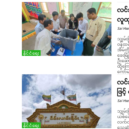
လင်း
လူထ
Sai Hse
သျှမ်
ဝန်ထမ
အိမ်တ
နိုင်ငံရေး
ခေးမြ
ဦးဆော
ထို့ကြ
ကော်မရ
လင်
ဖြင့
Sai Hse
သျှမ်း
ယစ်ဆေ
လက်လု
နိုင်ငံရေး
သေဆုံးသွာ