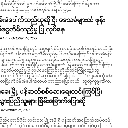
 နံနက်ပိုင်းတွင် မူးယစ်ဆေးသုံးစွဲပြီး ဆေးကြောင်နေသော
းသားတစ်ဦးသည် လက်လုပ်သေနတ်ဖြင့်...
်းမဲပေါက်သည်ဟုဆိုပြီး ဒေသခံများထံ ဖုန်း
ငွေလိမ်လည်မှု ပြုလုပ်နေ
n Lin
-
October 23, 2023
ပြည် လင်းခေးမြို့တွင် ယခုရက်ပိုင်း ကံစမ်းမဲပေါက်သည်ဟုဆိုပြီး
များထံ ဖုန်းဆက် ငွေလိမ်လည်မှု ပြုလုပ်နေကြောင်း ဒေသခံများ
ိရသည်။ ယခုရက်ပိုင်းအတွင်း လင်းခေးမြို့တွင်
းမဲပေါက်သည်ဟုဆိုပြီး ဒေသခံများထံ ဖုန်းဆက် အကြောင်းကြား
ွေလိမ်လည်မှုပြုလုပ်နေကြောင်း ကိုယ်တိုင်ကြုံတွေ့ခဲ့သူ
ားတစ်ဦးက သျှမ်းသံတော်ဆင့်ကို ပြောသည်။ “ ကျနော်ကို ဖုန်း
ပြီး ကံစမ်းမဲပေါက်တယ် ဘာညာပြောတယ်။ သူတို့ကုမ္ပဏီက...
ခေးမြို့ ပန်ဆတ်စစ်ဆေးရေးတင်းကြပ်ပြီး
သွားပြည်သူများ ခြိမ်းခြောက်ပြောဆို
November 28, 2022
းပြည်တောင်ပိုင်း လင်းခေးမြို့အနီးရှိ ပန်ဆတ်အမြောက်တပ်စခန်း
းရေးဂိတ်တွင် စစ်ကောင်စီမှ စစ်ဆေးမှုများ တင်းကြပ်စွာ ပြုလုပ်