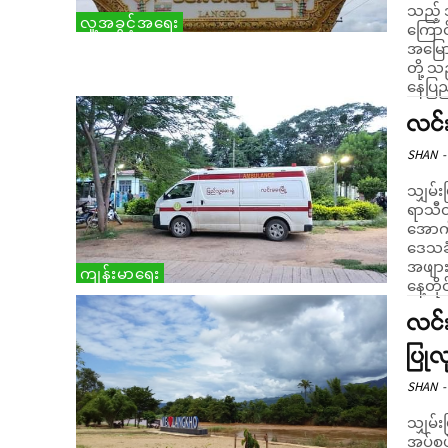
သည့် အ
လူ့အခွင့်အရေး
ကြောင်း စုံစမ်
အမြော
တို့ သ
နေပြည်
လင်း
SHAN
-
သျှမ်
ရာသီတ
အောက်
ဒေသခံ
အဖျား
ကျန်းမာရေး
နေ့တိ
လင်း
ပြုလ
SHAN
-
သျှမ်း
အုပ်စု