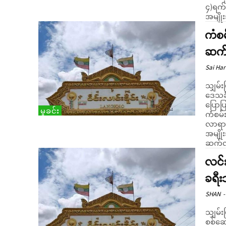
၄)ရက်
အမျို
ကံစမ
ဆက်
Sai Har
သျှမ်း
ဒေသခံ
ပြောပြချက်အရသ
မှုခင်း
ကံစမ်
လာရာ င
အမျိုးသ
ဆက်လာ
လင်း
ခရီး
SHAN
-
သျှမ်
စစ်ဆေ