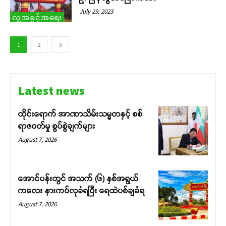
July 29, 2023
လူ့အခွင့်အရေး
1
2
Latest news
ထိုင်းရောက် အာဏာသိမ်းသမ္မတနှင့် စစ်
ရာဇဝတ်မှု စွပ်စွဲချက်များ
August 7, 2026
အောင်ပန်းတွင် အသက် (၆) နှစ်အရွယ်
ကလေး နားကပ်လုခံရပြီး ရေထဲပစ်ချခံရ
August 7, 2026