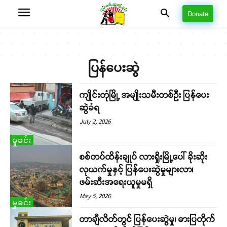
Donate
ပြန်ပေးဆွဲ
ကျိုင်းတုံမြို့ အမျိုးသမီးတစ်ဦး ပြန်ပေး
ဆွဲခံရ
July 2, 2026
မှုခင်း
စစ်တပ်ထိန်းချုပ် လားရှိုးမြို့ပေါ် ခိုးဆိုး
လုယက်မှုနှင့် ပြန်ပေးဆွဲမှုများလာ၊
ဖမ်းဆီးအရေးယူမှုမရှိ
May 5, 2026
မှုခင်း
တာချီလိတ်တွင် ပြန်ပေးဆွဲမှု၊ ဓားပြတိုက်