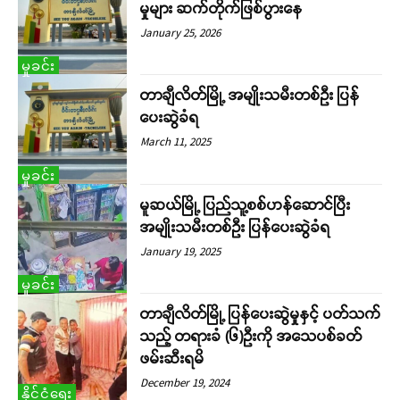
မှုများ ဆက်တိုက်ဖြစ်ပွားနေ
January 25, 2026
မှုခင်း
တာချီလိတ်မြို့ အမျိုးသမီးတစ်ဦး ပြန်
ပေးဆွဲခံရ
March 11, 2025
မှုခင်း
မူဆယ်မြို့ ပြည်သူ့စစ်ဟန်ဆောင်ပြီး
အမျိုးသမီးတစ်ဦး ပြန်ပေးဆွဲခံရ
January 19, 2025
မှုခင်း
တာချီလိတ်မြို့ ပြန်ပေးဆွဲမှုနှင့် ပတ်သက်
သည့် တရားခံ (၆)ဦးကို အသေပစ်ခတ်
ဖမ်းဆီးရမိ
December 19, 2024
နိုင်ငံရေး