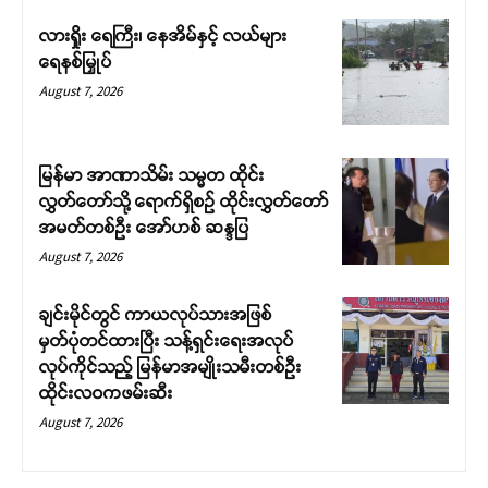
လားရှိုး ရေကြီး၊ နေအိမ်နှင့် လယ်များ
ရေနစ်မြှုပ်
August 7, 2026
မြန်မာ အာဏာသိမ်း သမ္မတ ထိုင်း
လွှတ်တော်သို့ ရောက်ရှိစဉ် ထိုင်းလွှတ်တော်
အမတ်တစ်ဦး အော်ဟစ် ဆန္ဒပြ
August 7, 2026
ချင်းမိုင်တွင် ကာယလုပ်သားအဖြစ်
မှတ်ပုံတင်ထားပြီး သန့်ရှင်းရေးအလုပ်
လုပ်ကိုင်သည့် မြန်မာအမျိုးသမီးတစ်ဦး
ထိုင်းလဝကဖမ်းဆီး
August 7, 2026