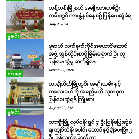
တန့်ယန်းမြို့နယ် အမျိုးသားတစ်ဦး
လမ်းတွင် ကားနွံနစ်နေစဉ် ပြန်ပေးဆွဲခံရ
July 3, 2024
မှုခင်း
မူဆယ် လက်နက်ကိုင်အယောင်ဆောင်
အဖွဲ့ အွန်လိုင်းစာပို့ခြိမ်းခြောက်ပြီး လူ
ပြန်ပေးဆွဲမှု ဆက်ရှိနေ
March 22, 2024
စစ်ရေး
တာချီလိတ်မြို့တွင်း အမျိုးသမီး နှင့်
ကလေးငယ်ကို အမည်မသိ လူတစုက
ပြန်ပေးဆွဲရန် ကြိုးစား
August 29, 2023
မှုခင်း
လားရှိုးမြို့ လုပ်ငန်းရှင် ၄ ဦး ပြန်ပြေးဆွဲခံ
ရ၊ ကျပ်သိန်းပေါင်း ထောင်နှင့်ချီပေးပြီး ၂
ဦး ပြန်လွတ်မြောက်လာ