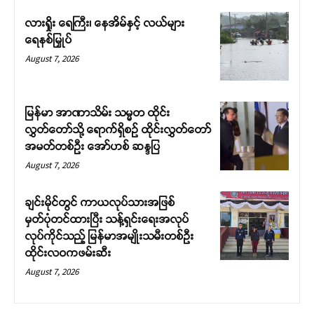
လားရှိုး ရေကြီး၊ နေအိမ်နှင့် လယ်များ
ရေနစ်မြှုပ်
August 7, 2026
မြန်မာ အာဏာသိမ်း သမ္မတ ထိုင်း
လွှတ်တော်သို့ ရောက်ရှိစဉ် ထိုင်းလွှတ်တော်
အမတ်တစ်ဦး အော်ဟစ် ဆန္ဒပြ
August 7, 2026
ချင်းမိုင်တွင် ကာယလုပ်သားအဖြစ်
မှတ်ပုံတင်ထားပြီး သန့်ရှင်းရေးအလုပ်
လုပ်ကိုင်သည့် မြန်မာအမျိုးသမီးတစ်ဦး
ထိုင်းလဝကဖမ်းဆီး
August 7, 2026