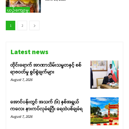
ယဉ်ကျေးမှု
1
2
Latest news
ထိုင်းရောက် အာဏာသိမ်းသမ္မတနှင့် စစ်
ရာဇဝတ်မှု စွပ်စွဲချက်များ
August 7, 2026
အောင်ပန်းတွင် အသက် (၆) နှစ်အရွယ်
ကလေး နားကပ်လုခံရပြီး ရေထဲပစ်ချခံရ
August 7, 2026