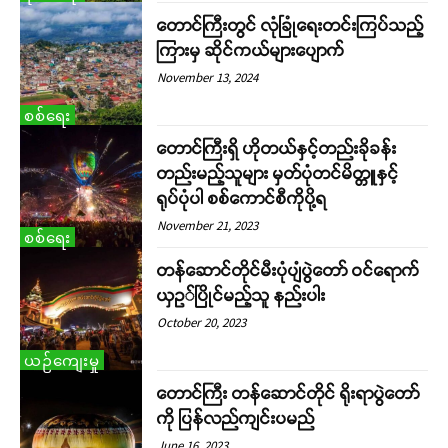
တောင်ကြီးတွင် လုံခြုံရေးတင်းကြပ်သည့်
ကြားမှ ဆိုင်ကယ်များပျောက်
November 13, 2024
စစ်ရေး
တောင်ကြီးရှိ ဟိုတယ်နှင့်တည်းခိုခန်း
တည်းမည့်သူများ မှတ်ပုံတင်မိတ္တူနှင့်
ရုပ်ပုံပါ စစ်ကောင်စီကိုပို့ရ
November 21, 2023
စစ်ရေး
တန်ဆောင်တိုင်မီးပုံပျံပွဲတော် ဝင်ရောက်
ယှဥ်ပြိုင်မည့်သူ နည်းပါး
October 20, 2023
ယဉ်ကျေးမှု
တောင်ကြီး တန်ဆောင်တိုင် ရိုးရာပွဲတော်
ကို ပြန်လည်ကျင်းပမည်
June 16, 2023