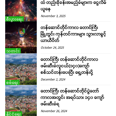
ထံ တည်းခိုခန်းအမည်ခံများက ငွေလိမ်
ယူနေ
November 3, 2025
စီးပွားရေး
တန်ဆောင်တိုင်ကာလ တောင်ကြီး
မြို့တွင်း ကုန်တင်ကားများ သွားလာခွင့်
ယာယီပိတ်
October 24, 2025
သတင်း
တောင်ကြီး တန်ဆောင်တိုင်ကာလ
ဖမ်းဆီးခံလူငယ်(၁၄၀)ကျော်
စစ်သင်တန်းပေးပြီး ရှေ့တန်းပို့
December 2, 2024
စစ်ရေး
တောင်ကြီး တန်ဆောင်တိုင်ပွဲတော်
ကာလအတွင်း အရပ်သား ၁၄၀ ကျော်
ဖမ်းဆီးခံရ
November 26, 2024
နိုင်ငံရေး