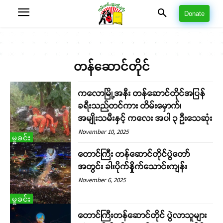
Donate
တန်ဆောင်တိုင်
ကလောမြို့အနီး တန်ဆောင်တိုင်အပြန်
ခရီးသည်တင်ကား တိမ်းမှောက်၊
အမျိုးသမီးနှင့် ကလေး အပါ ၃ ဦးသေဆုံး
November 10, 2025
မှုခင်း
တောင်ကြီး တန်ဆောင်တိုင်ပွဲတော်
အတွင်း ခါးပိုက်နှိုက်သောင်းကျန်း
November 6, 2025
မှုခင်း
တောင်ကြီးတန်ဆောင်တိုင် ပွဲလာသူများ