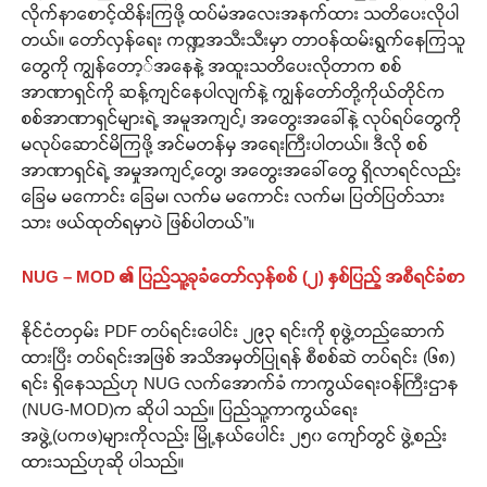
လိုက်နာစောင့်ထိန်းကြဖို့ ထပ်မံအလေးအနက်ထား သတိပေးလိုပါ
တယ်။ တော်လှန်ရေး ကဏ္ဍအသီးသီးမှာ တာဝန်ထမ်းရွက်နေကြသူ
တွေကို ကျွန်တော့်အနေနဲ့ အထူးသတိပေးလိုတာက စစ်
အာဏာရှင်ကို ဆန့်ကျင်နေပါလျက်နဲ့ ကျွန်တော်တို့ကိုယ်တိုင်က
စစ်အာဏာရှင်များရဲ့ အမူအကျင့်၊ အတွေးအခေါ်နဲ့ လုပ်ရပ်တွေကို
မလုပ်ဆောင်မိကြဖို့ အင်မတန်မှ အရေးကြီးပါတယ်။ ဒီလို စစ်
အာဏာရှင်ရဲ့ အမှုအကျင့်တွေ၊ အတွေးအခေါ်တွေ ရှိလာရင်လည်း
ခြေမ မကောင်း ခြေမ၊ လက်မ မကောင်း လက်မ၊ ပြတ်ပြတ်သား
သား ဖယ်ထုတ်ရမှာပဲ ဖြစ်ပါတယ်”။
NUG – MOD ၏ ပြည်သူ့ခုခံတော်လှန်စစ် (၂) နှစ်ပြည့် အစီရင်ခံစာ
နိုင်ငံတဝှမ်း PDF တပ်ရင်းပေါင်း ၂၉၃ ရင်းကို စုဖွဲ့တည်ဆောက်
ထားပြီး တပ်ရင်းအဖြစ် အသိအမှတ်ပြုရန် စီစစ်ဆဲ တပ်ရင်း (၆၈)
ရင်း ရှိနေသည်ဟု NUG လက်အောက်ခံ ကာကွယ်ရေးဝန်ကြီးဌာန
(NUG-MOD)က ဆိုပါ သည်။ ပြည်သူ့ကာကွယ်ရေး
အဖွဲ့(ပကဖ)များကိုလည်း မြို့နယ်‌ပေါင်း ၂၅၀ ကျော်တွင် ဖွဲ့စည်း
ထားသည်ဟုဆို ပါသည်။