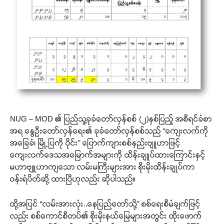
NUG – MOD ၏ ပြည်သူ့ခုခံတော်လှန်စစ် (၂)နှစ်ပြည့် အစီရင်ခံစာ
အရ နွေဦးတော်လှန်ရေး၏ ခုခံတော်လှန်စစ်သည် “ကျေးလက်ကို
အခြေခံ၊ မြို့ပြကို ဝိုင်း” ပြောက်ကျားစစ်နည်းဗျူဟာဖြင့်
ကျေးလက်ဒေသအမြောက်အများကို ထိန်းချူပ်ထားကြောင်းနှင့်
မဟာဗျူဟာကျသော လမ်းမကြီးများအား စိုးမိုးထိန်းချုပ်ကာ
ဝန်းရံပိတ်ဆို့ ထားပြီဟုလည်း ဆိုပါသည်။
ထို့အပြင် “လမ်းအားလုံး..နေပြည်တော်သို့” စစ်ရေးစီမံချက်ဖြင့်
လည်း စစ်ကောင်စီတပ်၏ စိုးမိုးနယ်မြေများအတွင်း ထိုးဖောက်