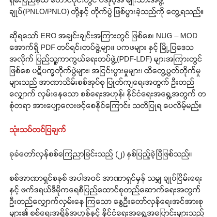
ချုပ်(PNLO/PNLO) တို့နှင့် တိုက်ပွဲ ဖြစ်ပွားခဲ့သည်ကို တွေ့ရသည်။
ဆိုရသော် ERO အချင်းချင်းအကြားတွင် ဖြစ်စေ၊ NUG – MOD
အောက်ရှိ PDF တပ်ရင်းတပ်ဖွဲ့များ၊ ပကဖများ နှင့် မြို့ပြဒေသ
အလိုက် ပြည်သူ့ကာကွယ်ရေးတပ်ဖွဲ့(PDF-LDF) များအကြားတွင်
ဖြစ်စေ ပဋိပက္ခတိုက်ပွဲများ၊ အငြင်းပွားမှုများ၊ ထိတွေ့ပွတ်တိုက်မှု
များသည် အာဏာသိမ်းစစ်အုပ်စု ပြုတ်ကျရေးအတွက် ဦးတည်
လျှောက် လှမ်းနေသော စစ်ရေးအဟုန်၊ နိုင်ငံရေးအရွေ့အတွက် တ
စုံတရာ အားပျော့လေးဖင့်စေနိုင်ကြောင်း သတိပြုရ ပေလိမ့်မည်။
သုံးသပ်တင်ပြချက်
ခုခံတော်လှန်စစ်ကြေညာခြင်းသည် (၂) နှစ်ပြည့်ခဲ့ပြီဖြစ်သည်။
စစ်အာဏာရှင်စနစ် အပါအဝင် အာဏာရှင်မှန် သမျှ ချုပ်ငြိမ်းရေး
နှင့် ဖက်ဒရယ်ဒီမိုကရေစီပြည်ထောင်စုတည်ဆောက်ရေးအတွက်
ဦးတည်လျှောက်လှမ်းနေ ကြသော နွေဦးတော်လှန်ရေးအင်အားစု
များ၏ စစ်ရေးအရှိန်အဟုန်နှင့် နိုင်ငံရေးအရွေ့အပြောင်းများသည်