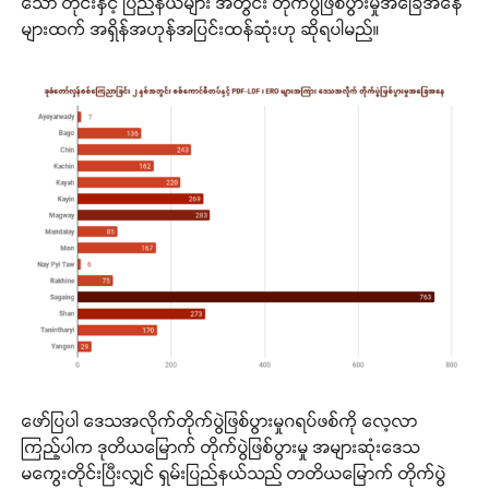
သော တိုင်းနှင့် ပြည်နယ်များ အတွင်း တိုက်ပွဲဖြစ်ပွားမှုအခြေအနေ
များထက် အရှိန်အဟုန်အပြင်းထန်ဆုံးဟု ဆိုရပါမည်။
ဖော်ပြပါ ဒေသအလိုက်တိုက်ပွဲဖြစ်ပွားမှုဂရပ်ဖစ်ကို လေ့လာ
ကြည့်ပါက ဒုတိယမြောက် တိုက်ပွဲဖြစ်ပွားမှု အများဆုံးဒေသ
မကွေးတိုင်းပြီးလျှင် ရှမ်းပြည်နယ်သည် တတိယမြောက် တိုက်ပွဲ