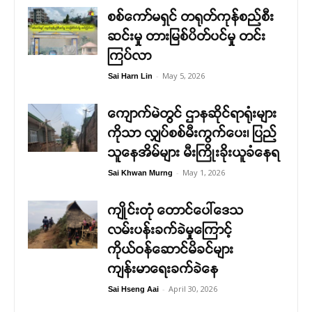
စစ်ကော်မရှင် တရုတ်ကုန်စည်စီး
ဆင်းမှု တားမြစ်ပိတ်ပင်မှု တင်း
ကြပ်လာ
-
May 5, 2026
Sai Harn Lin
ကျောက်မဲတွင် ဌာနဆိုင်ရာရုံးများ
ကိုသာ လျှပ်စစ်မီးကွက်ပေး၊ ပြည်
သူနေအိမ်များ မီးကြိုးခိုးယူခံနေရ
-
May 1, 2026
Sai Khwan Murng
ကျိုင်းတုံ တောင်ပေါ်ဒေသ
လမ်းပန်းခက်ခဲမှုကြောင့်
ကိုယ်ဝန်ဆောင်မိခင်များ
ကျန်းမာရေးခက်ခဲနေ
-
April 30, 2026
Sai Hseng Aai