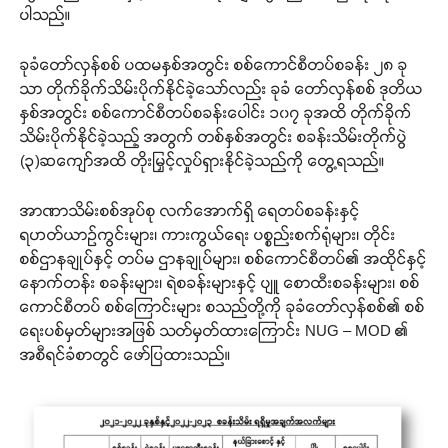
ပါသည်။
ခုခံတော်လှန်စစ် ပထမနှစ်အတွင်း စစ်ကောင်စီတပ်စခန်း ၂၈ ခု
သာ တိုက်ခိုက်သိမ်းပိုက်နိုင်ခဲ့သော်လည်း ခုခံ တော်လှန်စစ် ဒုတိယ
နှစ်အတွင်း စစ်ကောင်စီတပ်စခန်းပေါင်း ၁၀၇ ခုအထိ တိုက်ခိုက်
သိမ်းပိုက်နိုင်ခဲ့သည့် အတွက် တစ်နှစ်အတွင်း စခန်းသိမ်းတိုက်ပွဲ
(၃)ဆကျော်အထိ တိုးမြှင့်လှုပ်ရှားနိုင်ခဲ့သည်ကို တွေ့ရသည်။
အာဏာသိမ်းစစ်အုပ်စု လက်အောက်ရှိ ရေတပ်စခန်းနှင့်
ရဟတ်ယာဉ်ကွင်းများ၊ ကားကွယ်ရေး ပစ္စည်းစက်ရုံများ၊ တိုင်း
စစ်ဌာနချုပ်နှင့် တပ်မ ဌာနချုပ်များ၊ စစ်ကောင်စီတပ်၏ အထိုင်နှင့်
နောက်တန်း စခန်းများ၊ ရဲစခန်းများနှင့် ပျူ စောထီးစခန်းများ၊ စစ်
ကောင်စီတပ် စစ်ကြောင်းများ စသည်တို့ကို ခုခံတော်လှန်စစ်၏ စစ်
ရေးပစ်မှတ်များအဖြစ် သတ်မှတ်ထားကြောင်း NUG – MOD ၏
အစီရင်ခံစာတွင် ဖော်ပြထားသည်။