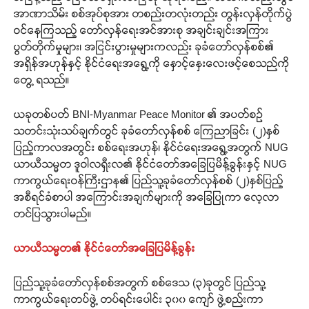
အာဏာသိမ်း စစ်အုပ်စုအား တစည်းတလုံးတည်း တွန်းလှန်တိုက်ပွဲ
ဝင်နေကြသည့် တော်လှန်ရေးအင်အားစု အချင်းချင်းအကြား
ပွတ်တိုက်မှုများ၊ အငြင်းပွားမှုများကလည်း ခုခံတော်လှန်စစ်၏
အရှိန်အဟုန်နှင့် နိုင်ငံရေးအရွေ့ကို နှောင့်နှေးလေးဖင့်စေသည်ကို
တွေ့ ရသည်။
ယခုတစ်ပတ် BNI-Myanmar Peace Monitor ၏ အပတ်စဉ်
သတင်းသုံးသပ်ချက်တွင် ခုခံတော်လှန်စစ် ကြေညာခြင်း (၂)နှစ်
ပြည့်ကာလအတွင်း စစ်ရေးအဟုန်၊ နိုင်ငံရေးအရွေ့အတွက် NUG
ယာယီသမ္မတ ဒူဝါလရှီးလ၏ နိုင်ငံတော်အခြေပြမိန့်ခွန်းနှင့် NUG
ကာကွယ်ရေးဝန်ကြီးဌာန၏ ပြည်သူ့ခုခံတော်လှန်စစ် (၂)နှစ်ပြည့်
အစီရင်ခံစာပါ အကြောင်းအချက်များကို အခြေပြုကာ လေ့လာ
တင်ပြသွားပါမည်။
ယာယီသမ္မတ၏ နိုင်ငံတော်အခြေပြမိန့်ခွန်း
ပြည်သူ့ခုခံတော်လှန်စစ်အတွက် စစ်ဒေသ (၃)ခုတွင် ပြည်သူ့
ကာကွယ်ရေးတပ်ဖွဲ့ တပ်ရင်းပေါင်း ၃၀၀ ကျော် ဖွဲ့စည်းကာ