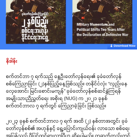
နိဒါန်း
စက်တင်ဘာ ၇ ရက်သည် နွေဦးတော်လှန်ရေး၏ ခုခံတော်လှန်
စစ်ကြေညာခြင်း (၂)နှစ်ပြည့်နေ့ဖြစ်သည်။ တနိုင်ငံလုံး “လှည်းနေ
လှေအောင်း မြင်းစောင်းမကျန်” ခုခံတော်လှန်စစ်ဆင်နွှဲကြရန်
အမျိုးသားညီညွတ်ရေး အစိုးရ (NUG) က ၂၀၂၁ ခုနှစ်
စက်တင်ဘာလ ၇ ရက်တွင် ကြေညာခဲ့ခြင်း ဖြစ်သည်။
၂၀၂၃ ခုနှစ် စက်တင်ဘာလ ၇ ရက် အထိ (၂) နှစ်တာအတွင်း ခုခံ
တော်လှန်စစ်၏ အဟုန်နှင့် ရွေ့ပြောင်းကျယ်ဝန်း လာသော စစ်ရေး
အပြန့်သည် ပီပြင်ထင်ရှားလာပြီဟု ဆိုရပါမည်။ တဆက်တည်းတွင်