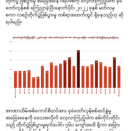
တိုက်ပွဲ ဖြစ်ပွားမှု အခြေအနေ ဂရပ်ဖစ်ကို လေ့လာကြည့်ပါက ခုခံ
တော်လှန်စစ် ကြေညာခဲ့ပြီးနောက်ပိုင်း ၂၀၂၂ ခုနှစ် မတ်လမှ
စကာ လစဉ်တိုက်ပွဲဖြစ်ပွားမှု တစ်ရာအထက်တွင် ရှိနေသည်ဟု ဆို
ရပါမည်။
အာဏာသိမ်းစစ်ကောင်စီတပ်အား ခုခံတော်လှန်စစ်ဆင်နွှဲမှု
အခြေအနေကို ဒေသအလိုက် လေ့လာကြည့်ပါက စစ်ကိုင်းတိုင်း
သည် တိုက်ပွဲဖြစ်ပွားမှုရက်ပေါင်း ၇၆၀ ကျော်အထိ ရှိကာ အခြား