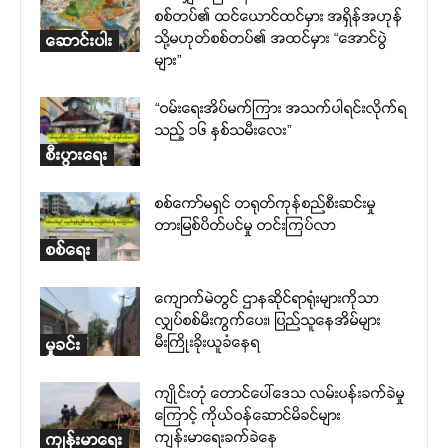
စစ်တပ်၏ ထင်ယောင်ထင်မှား အရှိန်အဟုန်
သို့မဟုတ်စစ်တပ်၏ အထင်မှား “အောင်ပွဲ
ဆောင်းပါး
များ”
“ဝမ်းရေးအိပ်မက်ကြား အသက်ပါရင်းလိုက်ရ
သည့် ၁၆ နှစ်သမီးလေး”
စီးပွားရေး
စစ်ကော်မရှင် တရုတ်ကုန်စည်စီးဆင်းမှု
တားမြစ်ပိတ်ပင်မှု တင်းကြပ်လာ
စစ်ရေး
ကျောက်မဲတွင် ဌာနဆိုင်ရာရုံးများကိုသာ
လျှပ်စစ်မီးကွက်ပေး၊ ပြည်သူနေအိမ်များ
မီးကြိုးခိုးယူခံနေရ
မှုခင်း
ကျိုင်းတုံ တောင်ပေါ်ဒေသ လမ်းပန်းခက်ခဲမှု
ကြောင့် ကိုယ်ဝန်ဆောင်မိခင်များ
ကျန်းမာရေးခက်ခဲနေ
ကျန်းမာရေး