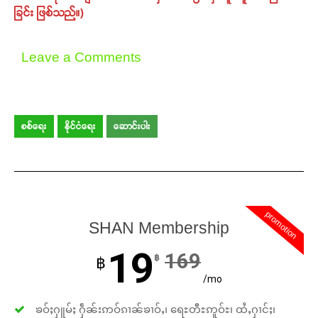
ခြင်း ဖြစ်သည်။)
Leave a Comments
စစ်ရေး
နိုင်ငံရေး
ဆောင်းပါး
promotion
SHAN Membership
19
169
฿
฿
/mo
ၶဝ်ႈႁူမ်ႈ ႁဵၼ်းဢဝ်ၵၢၼ်ၶၢဝ်ႇ၊ ရေႊတီႊဢူဝ်ႊ၊ ထႆႇႁၢင်ႈ၊