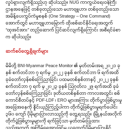
လှုပ်ရှားလျက်ရှိသည်ဟု ဆိုပါသည်။ NUG ကာကွယ်ရေးဝန်ကြီး
ဌာနအနေဖြင့် တစ်ခုတည်းသော မဟာဗျူဟာ၊ တစ်ခုတည်းသော
အမိန့်ပေးကွပ်ကဲမှုစနစ် (One Strategy – One Command)
အောက်တွင် မဟာဗျူဟာမြောက် ထိုးစစ်ဆင်နိုင်ရေးအတွက်
“ထုအင်အား” တည်ဆောက် ပြင်ဆင်လျက်ရှိကြောင်း အစီရင်ခံစာ
က ဆိုပါသည်။
ဆက်စပ်တွေ့ရှိချက်များ
မိမိတို့ BNI-Myanmar Peace Monitor ၏ မှတ်တမ်းအရ ၂၀၂၁ ခု
နှစ် စက်တင်ဘာ ၇ ရက်မှ ၂၀၂၂ ခုနှစ် စက်တင်ဘာ ၆ ရက်အထိ
ခုခံတော်လှန်စစ်ကြေညာခြင်း ပထမတစ်နှစ်တာနှင့် ၂၀၂၂ ခုနှစ်
စက်တင်ဘာ ၇ ရက် မှ ၂၀၂၃ ခုနှစ် သြဂုတ်လ ၂၉ ရက်အထိ ခုခံ
တော်လှန်စစ်ကြေညာခြင်း ဒုတိယတစ်နှစ်တာ ကာလအတွင်း စစ်
ကောင်စီတပ်နှင့် PDF-LDF ၊ ERO များအကြား တိုက်ပွားဖြစ်ပွားမှု
အခြေအနေကို နှိုင်းယှဉ်ကြည့်ပါကာ တိုက်ပွဲဖြစ်ပွားမှုရက်ပေါင်း
၃၆၀ ကျော် ပိုမိုများပြားလာသည်ကို တွေ့ရသည်။ (မြို့နယ်အလိုက်
တိုက်ပွဲဖြစ်ပွားမှုများကို ရက်ဖြင့်သာ မှတ်တမ်းပြုထား
သည့်အတွက် အကြိမ်ရေအားဖြင့်မူ ယခုထက်ပိုမိုများပြားနိုင်