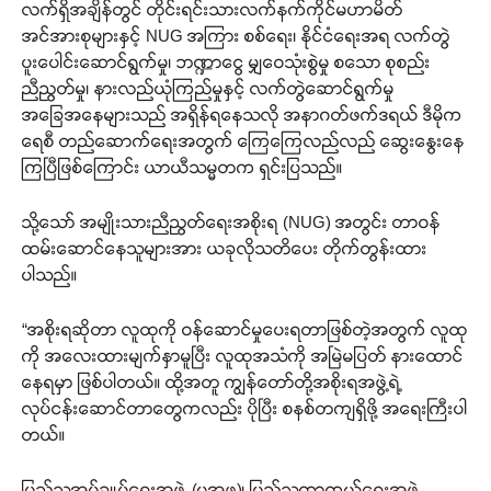
လက်ရှိအချိန်တွင် တိုင်းရင်းသားလက်နက်ကိုင်မဟာမိတ်
အင်အားစုများနှင့် NUG အကြား စစ်ရေး၊ နိုင်ငံရေးအရ လက်တွဲ
ပူးပေါင်းဆောင်ရွက်မှု၊ ဘဏ္ဍာငွေ မျှဝေသုံးစွဲမှု စသော စုစည်း
ညီညွတ်မှု၊ နားလည်ယုံကြည်မှုနှင့် လက်တွဲဆောင်ရွက်မှု
အခြေအနေများသည် အရှိန်ရနေသလို အနာဂတ်ဖက်ဒရယ် ဒီမိုက
ရေစီ တည်ဆောက်ရေးအတွက် ကြေကြေလည်လည် ဆွေးနွေးနေ
ကြပြီဖြစ်ကြောင်း ယာယီသမ္မတက ရှင်းပြသည်။
သို့သော် အမျိုးသားညီညွတ်ရေးအစိုးရ (NUG) အတွင်း တာဝန်
ထမ်းဆောင်နေသူများအား ယခုလိုသတိပေး တိုက်တွန်းထား
ပါသည်။
“အစိုးရဆိုတာ လူထုကို ဝန်ဆောင်မှုပေးရတာဖြစ်တဲ့အတွက် လူထု
ကို အလေးထားမျက်နှာမူပြီး လူထုအသံကို အမြဲမပြတ် နားထောင်
နေရမှာ ဖြစ်ပါတယ်။ ထို့အတူ ကျွန်တော်တို့အစိုးရအဖွဲ့ရဲ့
လုပ်ငန်းဆောင်တာတွေကလည်း ပိုပြီး စနစ်တကျရှိဖို့ အရေးကြီးပါ
တယ်။
ပြည်သူ့အုပ်ချုပ်ရေးအဖွဲ့ (ပအဖ)၊ ပြည်သူ့ကာကွယ်ရေးအဖွဲ့