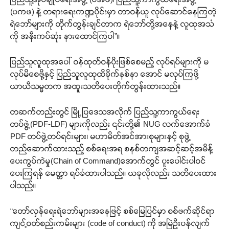
(ပကဖ) နဲ့ တရားရေးကဏ္ဍပိုင်းမှာ တာဝန်ယူ လုပ်ဆောင်နေကြတဲ့
ရဲဘော်များကို တိုက်တွန်းချင်တာက ရဲဘော်တို့အနေနဲ့ လူထုအသံ
ကို အနီးကပ်ဆုံး နားထောင်ကြပါ”။
ပြည်သူလူထုအပေါ် ဝန်ထုတ်ဝန်ပိုးဖြစ်စေမည့် လုပ်ရပ်များကို မ
လုပ်မိစေဖို့နှင့် ပြည်သူလူထုထိခိုက်နစ်နာ အောင် မလုပ်ကြဖို့
ယာယီသမ္မတက အထူးသတိပေးတိုက်တွန်းထားသည်။
တဆက်တည်းတွင် မြို့ပြဒေသအလိုက် ပြည်သူ့ကာကွယ်ရေး
တပ်ဖွဲ့(PDF-LDF) များကိုလည်း ၎င်းတို့၏ NUG လက်အောက်ခံ
PDF တပ်ဖွဲ့တပ်ရင်းများ၊ မဟာမိတ်အင်အားစုများနှင့် စုဖွဲ့
တည်ဆောက်ထားသည့် စစ်ရေးအရ စနစ်တကျအဆင့်ဆင့်အမိန့်
ပေးကွပ်ကဲမှု(Chain of Command)အောက်တွင် ပူးပေါင်းပါဝင်
ပေးကြရန် မေတ္တာ ရပ်ခံထားပါသည်။ ယခုလိုလည်း သတိပေးထား
ပါသည်။
“တော်လှန်ရေးရဲဘော်များအနေဖြင့် စစ်မြေပြင်မှာ စစ်ဖက်ဆိုင်ရာ
ကျင့်ဝတ်စည်းကမ်းများ (code of conduct) ကို အမြဲဦးပန်လျက်