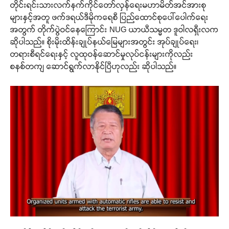
တိုင်းရင်းသားလက်နက်ကိုင်တော်လှန်ရေးမဟာမိတ်အင်အားစု
များနှင့်အတူ ဖက်ဒရယ်ဒီမိုကရေစီ ပြည်ထောင်စုပေါ်ပေါက်ရေး
အတွက် တိုက်ပွဲဝင်နေကြောင်း NUG ယာယီသမ္မတ ဒူဝါလရှီးလက
ဆိုပါသည်။ စိုးမိုးထိန်းချုပ်နယ်မြေများအတွင်း အုပ်ချုပ်ရေး၊
တရားစီရင်ရေးနှင့် လူထုဝန်‌ဆောင်မှုလုပ်ငန်းများကိုလည်း
စနစ်တကျ ဆောင်ရွက်လာနိုင်ပြီဟုလည်း ဆိုပါသည်။