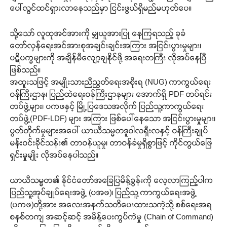
ပေါ်လွင်ထင်ရှားလာနေသည်မှာ ငြင်းဖွယ်ရှိမည်မဟုတ်ပေ။
သို့သော် လူထုအင်အားကို မျှယူအားပြု နေကြရသည့် ခုခံ
တော်လှန်ရေးအင်အားစုအချင်းချင်းအကြား အငြင်းပွားမှုများ၊
ပဋိပက္ခများကို အချိန်မီလျော့ချနိုင်ဖို့ အရေးတကြီး လိုအပ်နေပြီ
ဖြစ်သည်။
အထူးသဖြင့် အမျိုးသားညီညွတ်ရေးအစိုးရ (NUG) ကာကွယ်ရေး
ဝန်ကြီးဌာန၊ ပြည်ထဲရေးဝန်ကြီးဌာနများ အောက်ရှိ PDF တပ်ရင်း
တပ်ဖွဲ့များ၊ ပကဖနှင့် မြို့ပြဒေသအလိုက် ပြည်သူ့ကာကွယ်ရေး
တပ်ဖွဲ့(PDF-LDF) များ အကြား ဖြစ်ပေါ်နေသော အငြင်းပွားမှုများ၊
ပွတ်တိုက်မှုများအပေါ် ယာယီသမ္မတဒူဝါလရှီးလနှင့် ဝန်ကြီးချုပ်
မန်းဝင်းခိုင်သန်း၏ တာဝန်ယူမှု၊ တာဝန်ခံမှုရှိစွာဖြင့် ကိုင်တွယ်ဖြေ
ရှင်းမှုမျိုး လိုအပ်နေပါသည်။
ယာယီသမ္မတ၏ နိုင်ငံတော်အခြေပြမိန့်ခွန်းကို လေ့လာကြည့်ပါက
ပြည်သူ့အုပ်ချုပ်ရေးအဖွဲ့ (ပအဖ)၊ ပြည်သူ့ ကာကွယ်ရေးအဖွဲ့
(ပကဖ)တို့အား အလေးအနက်သတိပေးထားသကဲ့သို့ စစ်ရေးအရ
စနစ်တကျ အဆင့်ဆင့် အမိန့်ပေးကွပ်ကဲမှု (Chain of Command)