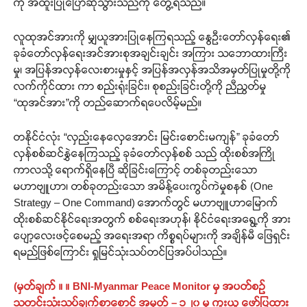
ကို အထူးပြုပြောဆိုသွားသည်ကို တွေ့ရသည်။
လူထုအင်အားကို မျှယူအားပြုနေကြရသည့် နွေဦးတော်လှန်ရေး၏
ခုခံတော်လှန်ရေးအင်အားစုအချင်းချင်း အကြား သဘောထားကြီး
မှု၊ အပြန်အလှန်လေးစားမှုနှင့် အပြန်အလှန်အသိအမှတ်ပြုမှုတို့ကို
လက်ကိုင်ထား ကာ စည်းရုံးခြင်း၊ စုစည်းခြင်းတို့ကို ညီညွတ်မှု
“ထုအင်အား”ကို တည်ဆောက်ရပေလိမ့်မည်။
တနိုင်ငံလုံး “လှည်းနေလှေအောင်း မြင်းစောင်းမကျန်” ခုခံတော်
လှန်စစ်ဆင်နွှဲနေကြသည့် ခုခံတော်လှန်စစ် သည် ထိုးစစ်အကြို
ကာလသို့ ရောက်ရှိနေပြီ ဆိုခြင်းကြောင့် တစ်ခုတည်းသော
မဟာဗျူဟာ၊ တစ်ခုတည်းသော အမိန့်ပေးကွပ်ကဲမှုစနစ် (One
Strategy – One Command) အောက်တွင် မဟာဗျူဟာမြောက်
ထိုးစစ်ဆင်နိုင်ရေးအတွက် စစ်ရေးအဟုန်၊ နိုင်ငံရေးအရွေ့ကို အား
ပျော့လေးဖင့်စေမည့် အရေးအရာ ကိစ္စရပ်များကို အချိန်မီ ဖြေရှင်း
ရမည်ဖြစ်ကြောင်း ရှုမြင်သုံးသပ်တင်ပြအပ်ပါသည်။
(မှတ်ချက် ။ ။ BNI-Myanmar Peace Monitor မှ အပတ်စဉ်
သတင်းသုံးသပ်ချက်စာစောင် အမှတ် – ၁၂၀ မှ ကူးယူ ဖော်ပြထား