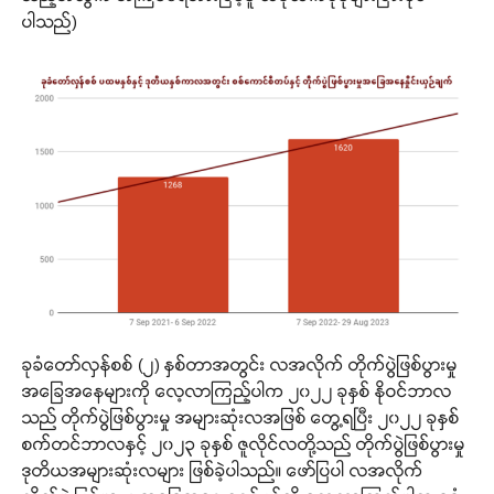
ပါသည်)
ခုခံတော်လှန်စစ် (၂) နှစ်တာအတွင်း လအလိုက် တိုက်ပွဲဖြစ်ပွားမှု
အခြေအနေများကို လေ့လာကြည့်ပါက ၂၀၂၂ ခုနှစ် နိုဝင်ဘာလ
သည် တိုက်ပွဲဖြစ်ပွားမှု အများဆုံးလအဖြစ် တွေ့ရပြီး ၂၀၂၂ ခုနှစ်
စက်တင်ဘာလနှင့် ၂၀၂၃ ခုနှစ် ဇူလိုင်လတို့သည် တိုက်ပွဲဖြစ်ပွားမှု
ဒုတိယအများဆုံးလများ ဖြစ်ခဲ့ပါသည်။ ဖော်ပြပါ လအလိုက်