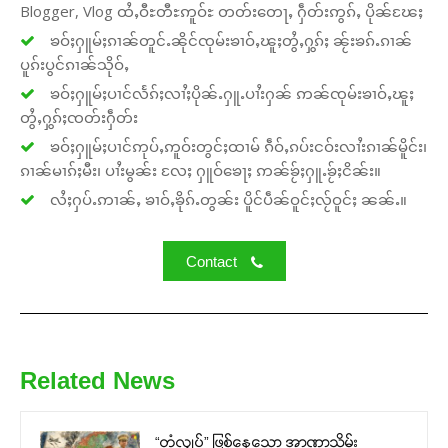
Blogger, Vlog ထႆႇဝီႊတီႊဢူဝ်ႊ တတ်းတေႃႇ ႁဵတ်းဢွၵ်ႇ ပိုၼ်ၽႄႈ
ၶဝ်ႈႁူမ်ႈၵၢၼ်တူင်ႉၼိုင်ၸုမ်းၶၢဝ်ႇၽူႈတွႆႇႁွၵ်ႈ ၼႂ်းၶၵ်ႉၵၢၼ်
ပူၵ်းပွင်ၵၢၼ်သိုဝ်ႇ
ၶဝ်ႈႁူမ်ႈပၢင်လႅၵ်ႈလၢႆႈပိုၼ်ႉႁူႉပၢႆးႁၼ် ဢၼ်ၸုမ်းၶၢဝ်ႇၽူႈ
တွႆႇႁွၵ်ႈၸတ်းႁဵတ်း
ၶဝ်ႈႁူမ်ႈပၢင်ဢုပ်ႇဢူဝ်းတွင်ႈထၢမ် ၵဵဝ်ႇၵပ်းငဝ်းလၢႆးၵၢၼ်မိူင်း၊
ၵၢၼ်မၢၵ်ႈမီး၊ ပၢႆးမွၼ်း လႄႈ ႁူဝ်ၶေႃႈ ဢၼ်ၶႂ်ႈႁူႉၶႂ်ႈငိၼ်း။
လႆႈႁပ်ႉဢၢၼ်ႇ ၶၢဝ်ႇၶိုၵ်ႉတွၼ်း ပိူင်ပဵၼ်ဝူင်ႈလႂ်ဝူင်ႈ ၼၼ်ႉ။
Contact
Related News
“တံလျှပ်” ဖြစ်နေသော အာဏာသိမ်း