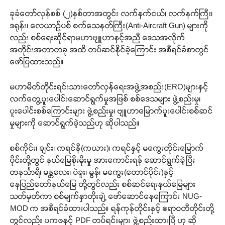
ခုခံတော်လှန်စစ် (၂)နှစ်တာအတွင်း လက်နက်ငယ်၊ လက်နက်ကြီး၊
ဒရုန်း၊ လေယာဉ်ပစ် စက်သေနတ်ကြီး(Anti-Aircraft Gun) များကို
လည်း စစ်ရေးဆိုင်ရာမဟာဗျူဟာနှင့်အညီ ဒေသအလိုက်
အတိုင်းအတာတခု အထိ တပ်ဆင်နိုင်ခဲ့ကြောင်း အစီရင်ခံစာတွင်
ဖော်ပြထားသည်။
မဟာမိတ်တိုင်းရင်းသားတော်လှန်ရေးအဖွဲ့အစည်း(ERO)များနှင့်
လက်တွေ့ပူးပေါင်းဆောင်ရွက်မှုအဖြစ် စစ်ဒေသများ ဖွဲ့စည်းမှု၊
ပူးပေါင်းစစ်ကြောင်းများ ဖွဲ့စည်းမှု၊ ဗျူဟာမြောက်ပူးပေါင်းစစ်ဆင်
မှုများကို ဆောင်ရွက်ခဲ့သည်ဟု ဆိုပါသည်။
စစ်ကိုင်း၊ ချင်း၊ ကရင်နီ(ကယား)၊ ကရင်နှင့် မကွေးတိုင်းမြောက်
ပိုင်းတို့တွင် နယ်မြေစိုးမိုးမှု အားကောင်းရန် ဆောင်ရွက်ခဲ့ပြီး
တနင်္သာရီ၊ မန္တလေး၊ ပဲခူး၊ မွန်၊ မကွေး(တောင်ပိုင်း)နှင့်
နေပြည်တော်နယ်မြေ တို့တွင်လည်း စစ်ဆင်ရေးနယ်မြေများ
သတ်မှတ်ကာ စစ်မျက်နှာတိုးချဲ့ ဖော်ဆောင်နေကြောင်း NUG-
MOD က အစီရင်ခံထားပါသည်။ ရန်ကုန်တိုင်းနှင့် ဧရာဝတီတိုင်းတို့
တွင်လည်း ပကဖနှင့် PDF တပ်ရင်းများ ဖွဲ့စည်းထားပြီ ဟု ဆို