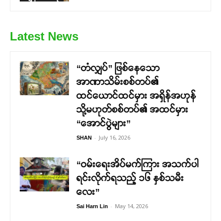
Latest News
“တံလျှပ်” ဖြစ်နေသော
အာဏာသိမ်းစစ်တပ်၏
ထင်ယောင်ထင်မှား အရှိန်အဟုန်
သို့မဟုတ်စစ်တပ်၏ အထင်မှား
“အောင်ပွဲများ”
-
July 16, 2026
SHAN
“ဝမ်းရေးအိပ်မက်ကြား အသက်ပါ
ရင်းလိုက်ရသည့် ၁၆ နှစ်သမီး
လေး”
-
May 14, 2026
Sai Harn Lin