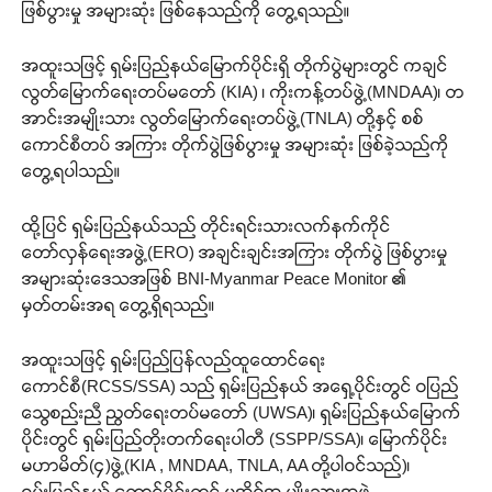
ဖြစ်ပွားမှု အများဆုံး ဖြစ်နေသည်ကို တွေ့ရသည်။
အထူးသဖြင့် ရှမ်းပြည်နယ်မြောက်ပိုင်းရှိ တိုက်ပွဲများတွင် ကချင်
လွတ်မြောက်ရေးတပ်မတော် (KIA) ၊ ကိုးကန့်တပ်ဖွဲ့(MNDAA)၊ တ
အာင်းအမျိုးသား လွတ်မြောက်ရေးတပ်ဖွဲ့(TNLA) တို့နှင့် စစ်
ကောင်စီတပ် အကြား တိုက်ပွဲဖြစ်ပွားမှု အများဆုံး ဖြစ်ခဲ့သည်ကို
တွေ့ရပါသည်။
ထို့ပြင် ရှမ်းပြည်နယ်သည် တိုင်းရင်းသားလက်နက်ကိုင်
တော်လှန်ရေးအဖွဲ့(ERO) အချင်းချင်းအကြား တိုက်ပွဲ ဖြစ်ပွားမှု
အများဆုံးဒေသအဖြစ် BNI-Myanmar Peace Monitor ၏
မှတ်တမ်းအရ တွေ့ရှိရသည်။
အထူးသဖြင့် ရှမ်းပြည်ပြန်လည်ထူထောင်ရေး
ကောင်စီ(RCSS/SSA) သည် ရှမ်းပြည်နယ် အရှေ့ပိုင်းတွင် ဝပြည်
သွေစည်းညီ ညွတ်ရေးတပ်မတော် (UWSA)၊ ရှမ်းပြည်နယ်မြောက်
ပိုင်းတွင် ရှမ်းပြည်တိုးတက်ရေးပါတီ (SSPP/SSA)၊ မြောက်ပိုင်း
မဟာမိတ်(၄)ဖွဲ့(KIA , MNDAA, TNLA, AA တို့ပါဝင်သည်)၊
ရှမ်းပြည်နယ် တောင်ပိုင်းတွင် ပအိုဝ့်အ မျိုးသားအဖွဲ့