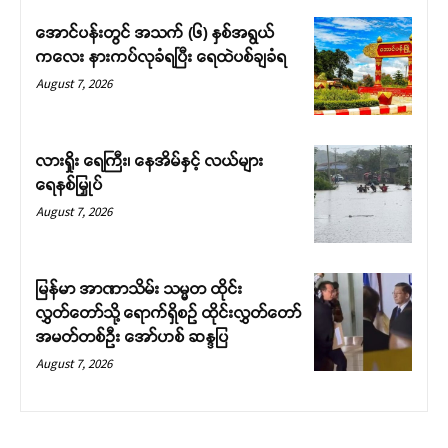
အောင်ပန်းတွင် အသက် (၆) နှစ်အရွယ်
ကလေး နားကပ်လုခံရပြီး ရေထဲပစ်ချခံရ
August 7, 2026
လားရှိုး ရေကြီး၊ နေအိမ်နှင့် လယ်များ
ရေနစ်မြှုပ်
August 7, 2026
မြန်မာ အာဏာသိမ်း သမ္မတ ထိုင်း
လွှတ်တော်သို့ ရောက်ရှိစဉ် ထိုင်းလွှတ်တော်
အမတ်တစ်ဦး အော်ဟစ် ဆန္ဒပြ
August 7, 2026