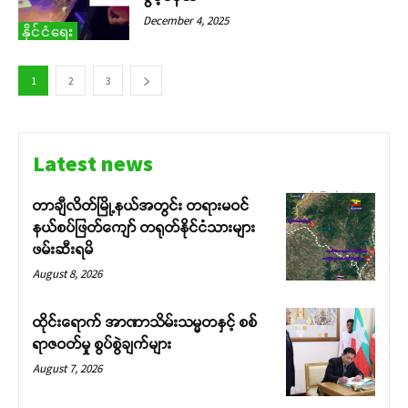
December 4, 2025
နိုင်ငံရေး
1
2
3
Latest news
တာချီလိတ်မြို့နယ်အတွင်း တရားမဝင်
နယ်စပ်ဖြတ်ကျော် တရုတ်နိုင်ငံသားများ
ဖမ်းဆီးရမိ
August 8, 2026
ထိုင်းရောက် အာဏာသိမ်းသမ္မတနှင့် စစ်
ရာဇဝတ်မှု စွပ်စွဲချက်များ
August 7, 2026