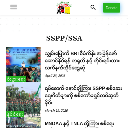
Donate
SSPP/SSA
သျှမ်းမြောက် BRI စီမံကိန်း အမြန်ဖော်
ဆောင်နိုင်ရန် တရုတ် နှင့် တိုင်းရင်းသား
လက်နက်ကိုင်တွေ့ဆုံ
April 23, 2026
စီးပွားရေး
ရပ်စောက်-နောင်ချိုကြား SSPP စစ်ဆေး
ရေးဂိတ်များကို စစ်ကော်မရှင်တပ်ဆုတ်
ခိုင်း
March 19, 2026
နိုင်ငံရေး
MNDAA နှင့် TNLA တို့ကြား စစ်ရေး