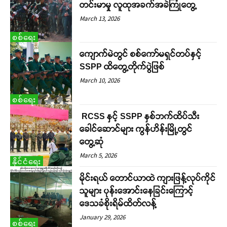
တင်းမာမှု လူထုအခက်အခဲကြုံတွေ့
March 13, 2026
စစ်ရေး
ကျောက်မဲတွင် စစ်ကော်မရှင်တပ်နှင့်
SSPP ထိတွေ့တိုက်ပွဲဖြစ်
March 10, 2026
စစ်ရေး
RCSS နှင့် SSPP နှစ်ဘက်ထိပ်သီး
ခေါင်ဆောင်များ ကွန်ဟိန်းမြို့တွင်
တွေ့ဆုံ
March 5, 2026
နိုင်ငံရေး
မိုင်းရယ် တောင်ယာထဲ ကျားဖြန့်လုပ်ကိုင်
သူများ ပုန်းအောင်းနေခြင်းကြောင့်
ဒေသခံစိုးရိမ်ထိတ်လန့်
January 29, 2026
စစ်ရေး