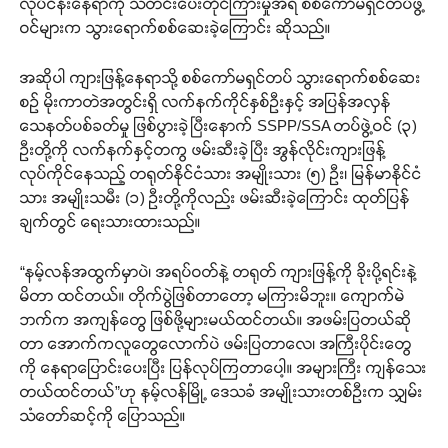
လုပ်ငန်းနေရာကို သတင်းပေးတိုင်ကြားမှုအရ စစ်ကော်မရှင်တပ်ဖွဲ့
ဝင်များက သွားရောက်စစ်ဆေးခဲ့ကြောင်း ဆိုသည်။
အဆိုပါ ကျားဖြန့်နေရာသို့ စစ်ကော်မရှင်တပ် သွားရောက်စစ်ဆေး
စဉ် မိုးကာတဲအတွင်းရှိ လက်နက်ကိုင်နှစ်ဦးနှင့် အပြန်အလှန်
သေနတ်ပစ်ခတ်မှု ဖြစ်ပွားခဲ့ပြီးနောက် SSPP/SSA တပ်ဖွဲ့ဝင် (၃)
ဦးတို့ကို လက်နက်နှင့်တကွ ဖမ်းဆီးခဲ့ပြီး အွန်လိုင်းကျားဖြန့်
လုပ်ကိုင်နေသည့် တရုတ်နိုင်ငံသား အမျိုးသား (၅) ဦး၊ မြန်မာနိုင်ငံ
သား အမျိုးသမီး (၁) ဦးတို့ကိုလည်း ဖမ်းဆီးခဲ့ကြောင်း ထုတ်ပြန်
ချက်တွင် ရေးသားထားသည်။
“နမ့်လန်အထွက်မှာပဲ၊ အရပ်ဝတ်နဲ့ တရုတ် ကျားဖြန့်ကို ခိုးပို့ရင်းနဲ့
မိတာ ထင်တယ်။ တိုက်ပွဲဖြစ်တာတော့ မကြားမိဘူး။ ကျောက်မဲ
ဘက်က အကျန်တွေ ဖြစ်ဖို့များမယ်ထင်တယ်။ အဖမ်းပြတယ်ဆို
တာ အောက်ကလူတွေလောက်ပဲ ဖမ်းပြတာလေ၊ အကြီးပိုင်းတွေ
ကို နေရာပြောင်းပေးပြီး ပြန်လုပ်ကြတာပေါ့။ အများကြီး ကျန်သေး
တယ်ထင်တယ်”ဟု နမ့်လန်မြို့ ဒေသခံ အမျိုးသားတစ်ဦးက သျှမ်း
သံတော်ဆင့်ကို ပြောသည်။