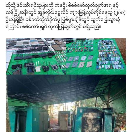
ထိုသို့ ဖမ်းဆီးရမိသူများကို ကနဦး စိစစ်ဖော်ထုတ်ချက်အရ နမ့်
လန်မြို့အနီးတွင် အွန်လိုင်းငွေလိမ် ကျားဖြန့်လုပ်ကိုင်နေသူ (၂၀၀)
ဦးခန့်ရှိပြီး ပစ်ခတ်တိုက်ခိုက်မှု ဖြစ်ပွားချိန်တွင် ထွက်ပြေးသွားခဲ့
ကြောင်း စစ်ကော်မရှင် ထုတ်ပြန်ချက်တွင် ပါရှိသည်။