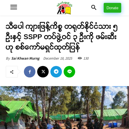
Donate
သီပေါ ကျားဖြန့်ကိစ္စ တရုတ်နိုင်ငံသား ၅
ဦးနှင့် SSPP တပ်ဖွဲ့ဝင် ၃ ဦးကို ဖမ်းဆီး
ဟု စစ်ကော်မရှင်ထုတ်ပြန်
December 18, 2025
130
By
Sai Khwan Murng