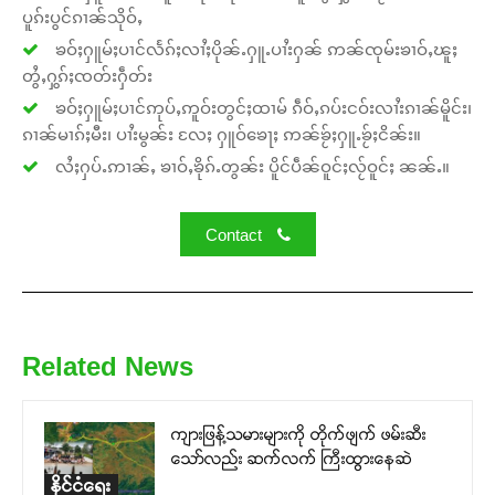
ပူၵ်းပွင်ၵၢၼ်သိုဝ်ႇ
ၶဝ်ႈႁူမ်ႈပၢင်လႅၵ်ႈလၢႆႈပိုၼ်ႉႁူႉပၢႆးႁၼ် ဢၼ်ၸုမ်းၶၢဝ်ႇၽူႈ
တွႆႇႁွၵ်ႈၸတ်းႁဵတ်း
ၶဝ်ႈႁူမ်ႈပၢင်ဢုပ်ႇဢူဝ်းတွင်ႈထၢမ် ၵဵဝ်ႇၵပ်းငဝ်းလၢႆးၵၢၼ်မိူင်း၊
ၵၢၼ်မၢၵ်ႈမီး၊ ပၢႆးမွၼ်း လႄႈ ႁူဝ်ၶေႃႈ ဢၼ်ၶႂ်ႈႁူႉၶႂ်ႈငိၼ်း။
လႆႈႁပ်ႉဢၢၼ်ႇ ၶၢဝ်ႇၶိုၵ်ႉတွၼ်း ပိူင်ပဵၼ်ဝူင်ႈလႂ်ဝူင်ႈ ၼၼ်ႉ။
Contact
Related News
ကျားဖြန့်သမားများကို တိုက်ဖျက် ဖမ်းဆီး
သော်လည်း ဆက်လက် ကြီးထွားနေဆဲ
နိုင်ငံရေး