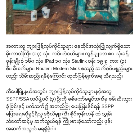
အလားတူ ကျားဖြန့်လုပ်ကိုင်သူများ နေထိုင်အသုံးပြုလျက်ရှိသော
မိုးကာတဲကြီး (၁၇) လုံး၊ ကင်းတဲငယ်များ၊ ကွန်ပျူတာ ၈၀ လုံးခန့်၊
ဖုန်းမျိုးစုံ ၁၆၀ လုံး၊ IPad ၁၀ လုံး၊ Starlink ဗန်း ၁၉ ခု၊ ကား (၃)
စီး၊ မီးစက်များ၊ Router ၊ Modern Stick စသည့် ဆက်စပ်ပစ္စည်းများ
လည်း သိမ်းဆည်းရမိခဲ့ကြောင်း ထုတ်ပြန်ချက်အရ သိရသည်။
သီပေါမြို့နယ်အတွင်း ကျားဖြန့်လုပ်ကိုင်သူများနှင့်အတူ
SSPP/SSA တပ်ဖွဲ့ဝင် (၃) ဦးကို စစ်ကော်မရှင်ဘက်မှ ဖမ်းဆီးသွား
ခဲ့ခြင်းနှင့် ပတ်သက်၍ အတည်ပြု မေးမြန်းနိုင်ရန် SSPP
ပြောရေးဆိုခွင့်ရှိသူ ဒုဗိုလ်မှူးကြီး စိုင်းဖုန်းဟန် ထံ သျှမ်း
သံတော်ဆင့်မှ ဆက်သွယ်ရန် ကြိုးစားခဲ့သော်လည်း ဖုန်း
အဆက်အသွယ် မရရှိခဲ့ပါ။