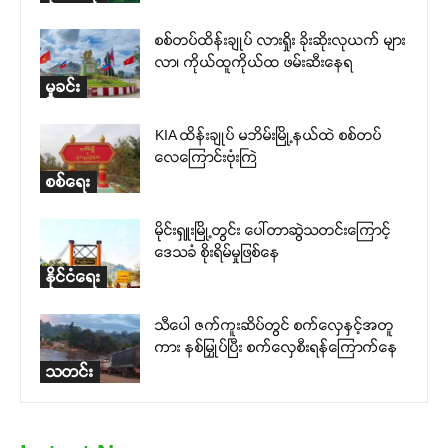
စစ်တပ်ထိန်းချုပ် လားရှိုး ခိုးဆိုးလုယက် များ
လာ၊ ကိုယ်ထူကိုယ်ထ ဖမ်းဆီးနေရ
မှုခင်း
KIA ထိန်းချုပ် မဘိမ်းမြို့နယ်ထဲ စစ်တပ်
လေကြောင်းဗုံးကြဲ
စစ်ရေး
မိုင်းရှူးမြို့တွင်း ပေါ်တာဆွဲသတင်းကြောင့်
ဒေသခံ စိုးရိမ်မှုဖြစ်နေ
နိုင်ငံရေး
သီပေါ ဇက်ကူးဆိပ်တွင် စက်လှေနှင့်အတူ
ကား နစ်မြှုပ်ပြီး စက်လှေစီးရန်ကြောက်နေ
သတင်း