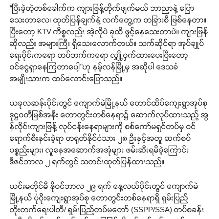
“ပြီးခဲ့တဲ့တစ်ခေါက်က ကျားဖြန့်တိုက်ဖျက်မယ် ဘာညာနဲ့ ပြော
သေးတာလေ၊ ထုတ်ပြန်ချက်နဲ့ လက်တွေ့က တခြားစီ ဖြစ်နေတာ။
ပြီးတော့ KTV ကိစ္စလည်း အဲ့လိုပဲ ခုထိ ဖွင့်နေသေးတာပဲ။ ကျားဖြန်
ဆိုလည်း အများကြီး ရှိသေးလောက်တယ်။ သက်ဆိုင်ရာ အုပ်ချုပ်
ရေးပိုင်းကရော တပ်ဘက်ကရော လျှို့ဝှက်ထားပေးပြီးတော့
ဝင်ငွေရှာနေကြတာပေါ့”ဟု နမ့်လန်မြို့မှ အဆိုပါ ဒေသခံ
အမျိုးသားက ထပ်လောင်းပြောသည်။
ယခုလဆန်းပိုင်းတွင် ကျောက်မဲမြို့နယ် တောင်ထိပ်ကျေးရွာအုပ်စု
ဒုဋ္ဌဝတီမြစ်အနီး တောတွင်းတစ်နေရာ၌ ဆောက်လုပ်ထားသည့် အွ
န်လိုင်းကျားဖြန့် လုပ်ငန်းနေရာများကို စစ်ကော်မရှင်တပ်မှ ဝင်
ရောက်စီးနင်းခဲ့ရာ တရုတ်နိုင်ငံသား ၂၈ ဦးနှင့်အတူ ဆက်စပ်
ပစ္စည်းများ၊ လူနေအဆောက်အအုံများ ဖမ်းဆီးရမိခဲ့ကြောင်း
ဒီဇင်ဘာလ ၂ ရက်တွင် သတင်းထုတ်ပြန်ထားသည်။
ယင်းမတိုင်မီ နိုဝင်ဘာလ ၂၉ ရက် နေ့လယ်ပိုင်းတွင် ကျောက်မဲ
မြို့နယ် ပုံဝိုးကျေးရွာအုပ်စု တောတွင်းတစ်နေရာရှိ ရှမ်းပြည်
တိုးတက်ရေးပါတီ/ ရှမ်းပြည်တပ်မတော် (SSPP/SSA) တပ်စခန်း