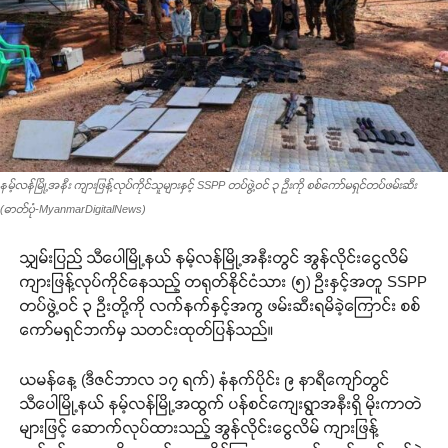
နမ့်လန်မြို့အနီး ကျားဖြန့်လုပ်ကိုင်သူများနှင့် SSPP တပ်ဖွဲ့ဝင် ၃ ဦးကို စစ်ကော်မရှင်တပ်ဖမ်းဆီး
(ဓာတ်ပုံ-MyanmarDigitalNews)
သျှမ်းပြည် သီပေါမြို့နယ် နမ့်လန်မြို့အနီးတွင် အွန်လိုင်းငွေလိမ်
ကျားဖြန့်လုပ်ကိုင်နေသည့် တရုတ်နိုင်ငံသား (၅) ဦးနှင့်အတူ SSPP
တပ်ဖွဲ့ဝင် ၃ ဦးတို့ကို လက်နက်နှင့်အကွ ဖမ်းဆီးရမိခဲ့ကြောင်း စစ်
ကော်မရှင်ဘက်မှ သတင်းထုတ်ပြန်သည်။
ယမန်နေ့ (ဒီဇင်ဘာလ ၁၇ ရက်) နံနက်ပိုင်း ၉ နာရီကျော်တွင်
သီပေါမြို့နယ် နမ့်လန်မြို့အထွက် ပန်စင်ကျေးရွာအနီးရှိ မိုးကာတဲ
များဖြင့် ဆောက်လုပ်ထားသည့် အွန်လိုင်းငွေလိမ် ကျားဖြန့်