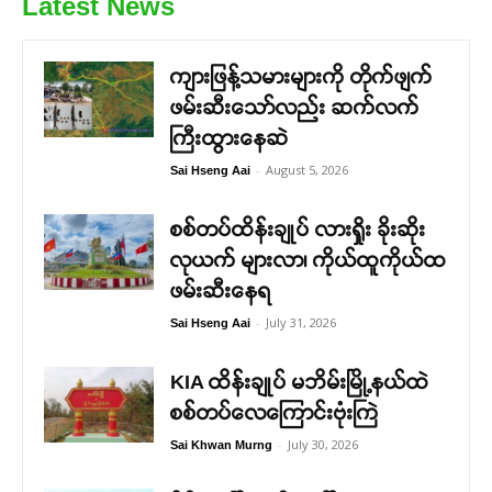
Latest News
ကျားဖြန့်သမားများကို တိုက်ဖျက်
ဖမ်းဆီးသော်လည်း ဆက်လက်
ကြီးထွားနေဆဲ
-
August 5, 2026
Sai Hseng Aai
စစ်တပ်ထိန်းချုပ် လားရှိုး ခိုးဆိုး
လုယက် များလာ၊ ကိုယ်ထူကိုယ်ထ
ဖမ်းဆီးနေရ
-
July 31, 2026
Sai Hseng Aai
KIA ထိန်းချုပ် မဘိမ်းမြို့နယ်ထဲ
စစ်တပ်လေကြောင်းဗုံးကြဲ
-
July 30, 2026
Sai Khwan Murng