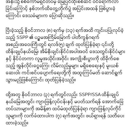
အနီးသို့ စစ်ကော်မရှင်တပ်မှ မြေပြင်ထိုးစစ်ဆင် ဝင်ရောက်လာ
ခြင်းကြောင့် နှစ်ဘက်ထိတွေ့တိုက်ပွဲ အပြင်းအထန် ဖြစ်ပွားခဲ့
ကြောင်း ဒေသခံများက ပြောဆိုသည်။
ပြီးခဲ့သည့် နိုဝင်ဘာလ (၈) ရက်မှ (၁၃) ရက်အထိ ကျင်းပပြုလုပ်ခဲ့
သည့် SSPP ၏ ပဉ္စမအကြိမ်မြောက် ပါတီကွန်ဂရက်
အစည်းအဝေးကြီးတွင် ရလဒ်(၅) ချက် ထုတ်ပြန်ခဲ့ရာ ၎င်းတို့
ထိန်းချုပ်နယ်မြေ၊ အိမ်နီးချင်းနိုင်ငံအပါအဝင် ဒေသတွင်းနိုင်ငံများ
နှင့် နိုင်ငံတကာ လူမှုအသိုင်းအဝိုင်း အကျိုးစီးပွားကို ထိခိုက်စေ
သည့် အွန်လိုင်းငွေကြေး လိမ်လည်မှုများ မရှိစေရေးနှင့် မူးယစ်
ဆေးဝါး ကင်းစင်ပပျောက်ရေးတို့ကို အထူးကြပ်မတ် ဆောင်ရွက်
သွားမည်ဖြစ်ကြောင်း ထုတ်ပြန်ခဲ့သည်။
ထို့အတူ နိုဝင်ဘာလ (၃) ရက်တွင်လည်း SSPP/SSA ထိန်းချုပ်
နယ်မြေအတွင်း ကျားဖြန့်လုပ်ငန်းနှင့် မပတ်သက်ရန် အောက်ခြေ
တပ်သားများကို အမိန့်စာ ထပ်မံထုတ်ပြန်ခဲ့ရာ ကျားဖြန့်လုပ်ကိုင်
သူများကို လက်ခံထားပါက (၇) ရက်အတွင်း ဖယ်ရှားရန် သတိပေး
ထားခဲ့သည်။