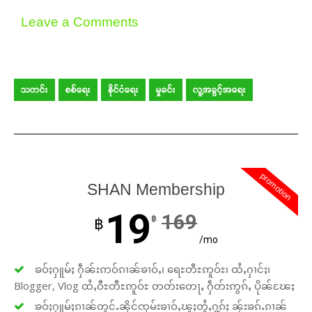
Leave a Comments
သတင်း
စစ်ရေး
နိုင်ငံရေး
မှုခင်း
လူ့အခွင့်အရေး
promotion
SHAN Membership
19
169
฿
฿
/mo
ၶဝ်ႈႁူမ်ႈ ႁဵၼ်းဢဝ်ၵၢၼ်ၶၢဝ်ႇ၊ ရေႊတီႊဢူဝ်ႊ၊ ထႆႇႁၢင်ႈ၊
Blogger, Vlog ထႆႇဝီႊတီႊဢူဝ်ႊ တတ်းတေႃႇ ႁဵတ်းဢွၵ်ႇ ပိုၼ်ၽႄႈ
ၶဝ်ႈႁူမ်ႈၵၢၼ်တူင်ႉၼိုင်ၸုမ်းၶၢဝ်ႇၽူႈတွႆႇႁွၵ်ႈ ၼႂ်းၶၵ်ႉၵၢၼ်