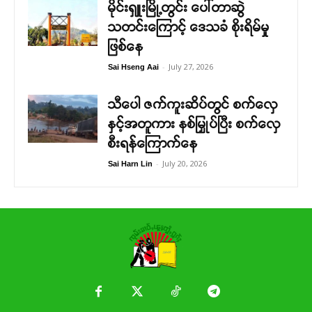
မိုင်းရှူးမြို့တွင်း ပေါ်တာဆွဲ
သတင်းကြောင့် ဒေသခံ စိုးရိမ်မှု
ဖြစ်နေ
-
July 27, 2026
Sai Hseng Aai
သီပေါ ဇက်ကူးဆိပ်တွင် စက်လှေ
နှင့်အတူကား နစ်မြှုပ်ပြီး စက်လှေ
စီးရန်ကြောက်နေ
-
July 20, 2026
Sai Harn Lin