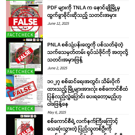
PDF များကို TNLA က နောင်ချိုမြို့မှ
ထွက်ခွာခိုင်းဆိုသည့် သတင်းအမှား
June 12, 2025
FACTCHECK
PNLA စစ်သုံ့ပန်းတွေကို ပစ်သတ်ခဲ့တဲ့
သက်သေမှတ်တမ်း ရုပ်သံဖိုင်ကို အတုလို့
သတင်းအမှားဖြန့်
June 2, 2025
FACTCHECK
၁၀၂၇ စစ်ဆင်ရေးအတွင်း သိမ်းပိုက်
ထားသည့် မြို့များအားလုံး စစ်ကောင်စီထံ
ပြန်လည်လွှဲပြောင်း ပေးရတော့မည်ဟု
ဝါဒဖြန့်နေ
FACTCHECK
May 6, 2025
စစ်ကောင်စီရဲ့ လက်နက်ကြီးကြောင့်
သေဆုံးသွားတဲ့ ပြည်သူတစ်ဦးကို