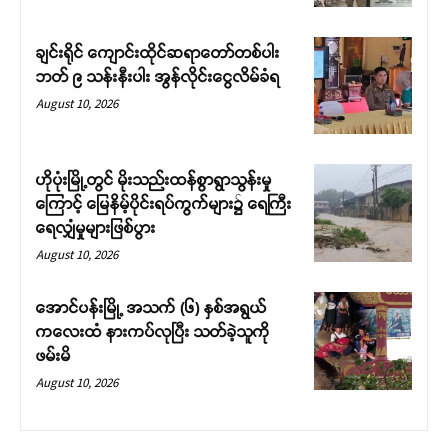
ချင်းရိုင် ကျောင်းထိုင်ဆရာတော်တစ်ပါး
ဘတ် ၉ သန်းနီးပါး အွန်လိုင်းငွေလိမ်ခံရ
August 10, 2026
ဟိုပုံးမြို့တွင် မိုးသည်းထန်စွာရွာသွန်းမှု
ကြောင့် မြေနိမ့်ပိုင်းရပ်ကွက်များ၌ ရေကြီး
ရေလျှံမှုများဖြစ်ပွား
August 10, 2026
အောင်ပန်းမြို့ အသက် (၆) နှစ်အရွယ်
ကလေးထံ နားကပ်လုပြီး သတ်ခဲ့သူကို
ဖမ်းမိ
August 10, 2026