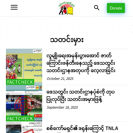
Donate
သတင်းမှား
လူမျိုးရေးအမုန်းပွားအောင် ဇာတ်
ကြောင်းဖန်တီးနေသည့် ဒေသတွင်း
သတင်းဌာနအတုပကို လေ့လာခြင်း
October 21, 2025
FACTCHECK
ဒေသတွင်း သတင်းဌာနပုံစံကို တုပ
ပြုလုပ်ပြီး သတင်းအမှားဖြန့်
September 18, 2025
FACTCHECK
စစ်ကော်မရှင်၏ ဒရုန်းကြောင့် TNLA