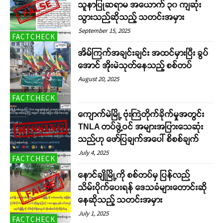
သူနာပြုဆရာမ အယောက် ၃၀ ကျဆုံး
သွားသည်ဆိုသည့် သတင်းအမှား
September 15, 2025
FACTCHECK
အိမ်ကြက်အချင်းချင်း အထင်မှားပြီး ခွပ်
အောင် အိုးမဲသုတ်နေသည့် စစ်တပ်
August 20, 2025
FACTCHECK
ကျောက်မဲမြို့ ဗုံးကြဲတိုက်ခိုက်မှုအတွင်း
TNLA တပ်ဖွဲ့ဝင် အများအပြားသေဆုံး
သည်ဟု ဖော်ပြချက်အပေါ် စိစစ်ချက်
July 4, 2025
FACTCHECK
နောင်ချိုမြို့ကို စစ်တပ်မှ ပြန်လည်
သိမ်းပိုက်ပေးရန် ဒေသခံများတောင်းဆို
နေဆိုသည့် သတင်းအမှား
July 1, 2025
FACTCHECK