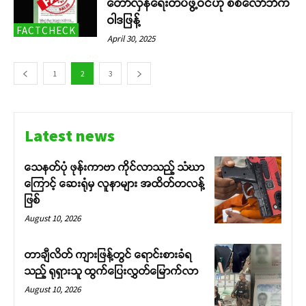
တော်လှန်ရေးတပ်ဖွဲ့ဝင်ဟု စစ်လော်ဘီက
ဝါဒဖြန့်
FACTCHECK
April 30, 2025
1
2
3
Latest news
သေနတ်ပုံ ဖုန်းကာဗာ ကိုင်လာသည့် သံဃာ
ကြောင့် ဆေးရုံမှ လူနာများ အထိတ်တလန့်
ဖြစ်
August 10, 2026
တာချီလိတ် ကျားဖြန့်တွင် ရောင်းစားခံရ
သည့် ရုရှားသူ ထွက်ပြေးလွှတ်မြောက်လာ
August 10, 2026