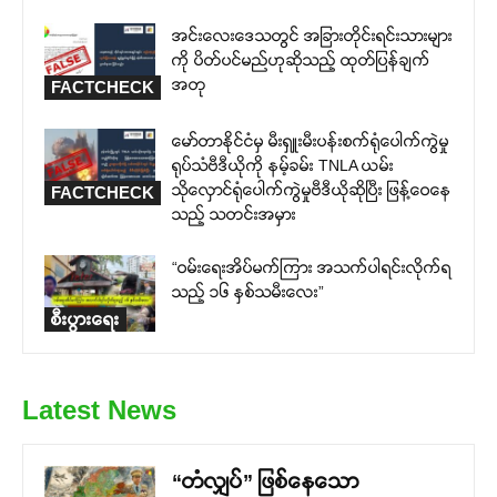
အင်းလေးဒေသတွင် အခြားတိုင်းရင်းသားများ
ကို ပိတ်ပင်မည်ဟုဆိုသည့် ထုတ်ပြန်ချက်
အတု
FACTCHECK
မော်တာနိုင်ငံမှ မီးရှူးမီးပန်းစက်ရုံပေါက်ကွဲမှု
ရုပ်သံဗီဒီယိုကို နမ့်ခမ်း TNLA ယမ်း
သိုလှောင်ရုံပေါက်ကွဲမှုဗီဒီယိုဆိုပြီး ဖြန့်ဝေနေ
FACTCHECK
သည့် သတင်းအမှား
“ဝမ်းရေးအိပ်မက်ကြား အသက်ပါရင်းလိုက်ရ
သည့် ၁၆ နှစ်သမီးလေး”
စီးပွားရေး
Latest News
“တံလျှပ်” ဖြစ်နေသော