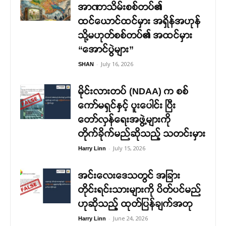
အာဏာသိမ်းစစ်တပ်၏
ထင်ယောင်ထင်မှား အရှိန်အဟုန်
သို့မဟုတ်စစ်တပ်၏ အထင်မှား
“အောင်ပွဲများ”
-
July 16, 2026
SHAN
မိုင်းလားတပ် (NDAA) က စစ်
ကော်မရှင်နှင့် ပူးပေါင်း ပြီး
တော်လှန်ရေးအဖွဲ့များကို
တိုက်ခိုက်မည်ဆိုသည့် သတင်းမှား
-
July 15, 2026
Harry Linn
အင်းလေးဒေသတွင် အခြား
တိုင်းရင်းသားများကို ပိတ်ပင်မည်
ဟုဆိုသည့် ထုတ်ပြန်ချက်အတု
-
June 24, 2026
Harry Linn