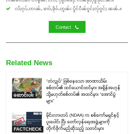
လႆႈႁပ်ႉဢၢၼ်ႇ ၶၢဝ်ႇၶိုၵ်ႉတွၼ်း ပိူင်ပဵၼ်ဝူင်ႈလႂ်ဝူင်ႈ ၼၼ်ႉ။
Contact
Related News
“တံလျှပ်” ဖြစ်နေသော အာဏာသိမ်း
စစ်တပ်၏ ထင်ယောင်ထင်မှား အရှိန်အဟုန်
သို့မဟုတ်စစ်တပ်၏ အထင်မှား “အောင်ပွဲ
ဆောင်းပါး
များ”
မိုင်းလားတပ် (NDAA) က စစ်ကော်မရှင်နှင့်
ပူးပေါင်း ပြီး တော်လှန်ရေးအဖွဲ့များကို
တိုက်ခိုက်မည်ဆိုသည့် သတင်းမှား
FACTCHECK