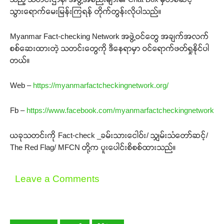
သွားရောက်မေးမြန်းကြရန် တိုက်တွန်းလိုပါသည်။
Myanmar Fact-checking Network အဖွဲ့ဝင်တွေ အချက်အလက်
စစ်ဆေးထားတဲ့ သတင်းတွေကို ဒီနေရာမှာ ဝင်ရောက်ဖတ်ရှုနိုင်ပါ
တယ်။
Web –
https://myanmarfactcheckingnetwork.org/
Fb –
https://www.facebook.com/myanmarfactcheckingnetwork
ယခုသတင်းကို Fact-check _ခမ်းသားငေါဝ်း/ သျှမ်းသံတော်ဆင့်/
The Red Flag/ MFCN တို့က ပူးပေါင်းစိစစ်ထားသည်။
Leave a Comments