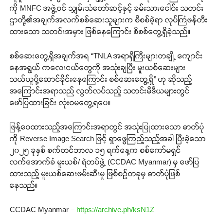
ကို MNFC အဖွဲ့ဝင် သျှမ်းသံတော်ဆင့်နှင့် ခမ်းသားငေါဝ်း သတင်း
ဌာတို့၏အချက်အလက်စစ်ဆေးသူများက စိစစ်ခဲ့ရာ လုပ်ကြံဖန်တီး
ထားသော သတင်းအမှား ဖြစ်နေကြောင်း စိစစ်တွေ့ရှိခဲ့သည်။
စစ်ဆေးတွေ့ရှိအချက်အရ “TNLA အရာရှိကြီးများတချို့ ကျောင်း
နေအရွယ် ကလေးငယ်တွေကို အသုံးချပြီး မူးယစ်ဆေးများ
သယ်ယူပို့ဆောင်ခိုင်းနေကြောင်း စစ်ဆေးတွေ့ရှိ” ဟု ဆိုသည့်
အကြောင်းအရာသည် လွတ်လပ်သည့် သတင်းမီဒီယများတွင်
ဖော်ပြထားခြင်း လုံးဝမတွေ့ရပေ။
ဖြန့်ဝေထားသည့်အကြောင်းအရာတွင် အသုံးပြုထားသော ဓာတ်ပုံ
ကို Reverse Image Search ဖြင့် ရှာဖွေကြည့်သည့်အခါ ပြီးခဲ့သော
၂၀၂၅ ခုနှစ် စက်တင်ဘာလ ၁၅ ရက်နေ့က စစ်ကော်မရှင်
လက်အောက်ခံ မူးယစ်/ ရဲတပ်ဖွဲ့ (CCDAC Myanmar) မှ ဖော်ပြ
ထားသည့် မူးယစ်ဆေးဖမ်းဆီးမှု ဖြစ်စဉ်တခုမှ ဓာတ်ပုံဖြစ်
နေသည်။
CCDAC Myanmar –
https://archive.ph/ksN1Z