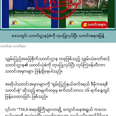
သတင်းတု သတင်းမှား
သျှမ်းပြည်အခြေစိုက်သတင်းဌာန တခုဖြစ်သည့် သျှမ်းသံတော်ဆင့်
သတင်းဌာန၏ သတင်းပုံစံကို တုပပြုလုပ်ပြီး လုပ်ကြံဖန်တီးကာ
သတင်းအမှားများ ဖြန့်ချိနေပါသည်။
အဆိုပါသတင်းအမှားများကို “ရှမ်းပြည်နယ်ဖက်ဒရယ် ဒီမိုကရေစီ
သတင်းစုံ” ဆိုသည့် စာမျက်တခုမှ စက်တင်ဘာလ ၁၆ ရက်နေ့တွင်
ဖြန့်ဝေထားခြင်း ဖြစ်သည်။
၎င်းက “TNLA အရာရှိကြီးများတချို့ ကျောင်းနေအရွယ် ကလေး
ငယ်တွေကို အသုံးချပြီး မူးယစ်ဆေးများ သယ်ယူပို့ဆောင်ခိုင်းနေ