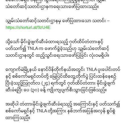
သံတော်ဆင့်သတင်းဌာနကရေးသားဖော်ပြထားသည်။
သျှမ်းသံတော်ဆင့်သတင်းဌာနမှ ဖော်ပြထားသော သတင်း –
https://shorturl.at/9zU4E
သို့သော် ​​မိုင်းခွဲဖျက်ဆီးခံထားရသည့် ဂုတ်ထိပ်တံတားနှင့်
ပတ်သက်၍ TNLA က ဖောက်ခွဲခဲ့သည်ဟု သျှမ်းသံတော်ဆင့်
သတင်းဌာနတွင် ထည့်သွင်းရေးသားဖော်ပြခြင်း လုံးဝမရှိပါ။
ကျောက်မဲမြို့နယ် နောင်ပိန်တိုက်နယ်အတွင်း TNLA ပူးပေါင်းတပ်
နှင့် စစ်ကော်မရှင်တပ်တို့ မြေပြင်ထိတွေ့တိုက်ပွဲ ပြင်းထန်နေစဉ်
ပြီးခဲ့သည့်ဩဂုတ်လ (၂၄) ရက်တွင် ဂုတ်ထိပ်တံတား မိုင်းခွဲဖျက်
ဆီးခံရပြီး ပေ (၃၀) ခန့် ကျိုးကျပျက်စီးသွားခြင်းဖြစ်သည်။
အဆိုပါ တံတားမိုင်းခွဲဖျက်ဆီးခံရသည့် အကြောင်းနှင့် ပတ်သက်၍
စစ်ကော်မရှင်နှင့် TNLA တို့အကြား နှစ်ဘက်အပြန်အလှန် စွပ်စွဲ
ထားကြသည််။