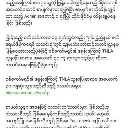
သည့်အကြောင်းအရာတွေကို ဖြန့်ဝေဝါဒဖြန့်နေသည့် ဒီမိုကရေစီ
အယောင်ဆောင် စာမျက်နှာတခုဖြစ်ပြီး စာမျက်နှာကိုထိန်းချုပ်
ထားသည့် Admin အကောင့် ၁ ခုရှိပြီး ထိုင်းနိုင်ငံမှ ထိန်းချုပ်နေ
Support SHAN
ခြင်း ဖြစ်သည်။
Your support keeps our voice
ပြီးခဲ့သည့် စက်တင်ဘာလ ၁၃ ရက်တွင်လည်း “ရှမ်းပြည်နယ် ဖက်
strong. Join us today and help
ဒရယ်ဒီမိုကရေစီ သတင်းစုံ”တွင် သျှမ်းသံတော်ဆင့်သတင်းဌာနမှ
create a future where every story is
ဖြန့်ဝေထားသည့်ပုံစံဖြင့် စစ်ကော်မရှင်၏ ဒရုန်းကြောင့် TNLA
heard, every voice counts, and
သူနာပြုဆရာမ အယောက် ၃၀ ကျဆုံးသွားသည်ဟု ဆိုကာ
justice can thrive.
သတင်းအမှားဖြန့်ချိခဲ့ဖူးသည်။
Donate Now
စစ်ကော်မရှင်၏ ဒရုန်းကြောင့် TNLA သူနာပြုဆရာမ အယောက်
၃၀ ကျဆုံးသွားသည်ဆိုသည့် သတင်းအမှား –
https://shorturl.at/vpo1p
စာဖတ်သူများအနေဖြင့် သတင်းတု/သတင်းမှား ဖြစ်သည်ဟု
သံသယရှိသည် ဖြစ်စေ၊ မှန်ကန်သည့်သတင်း ဟုတ်/ မဟုတ်
အတည်ပြု မေးမြန်းလိုသည် ဖြစ်စေ Fact-checking ပြုလုပ်ပေး
သည့် သတင်းဌာန၊ အဖွဲ့အစည်းများ၏ Chat Box မှတစ်ဆင့်