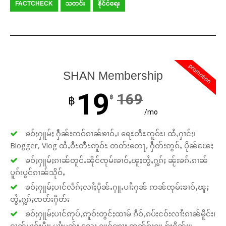
FACTCHECK
သတင်း
နိုင်ငံရေး
promotion
SHAN Membership
19
169
฿
฿
/mo
ၶဝ်ႈႁူမ်ႈ ႁဵၼ်းဢဝ်ၵၢၼ်ၶၢဝ်ႇ၊ ရေႊတီႊဢူဝ်ႊ၊ ထႆႇႁၢင်ႈ၊
Blogger, Vlog ထႆႇဝီႊတီႊဢူဝ်ႊ တတ်းတေႃႇ ႁဵတ်းဢွၵ်ႇ ပိုၼ်ၽႄႈ
ၶဝ်ႈႁူမ်ႈၵၢၼ်တူင်ႉၼိုင်ၸုမ်းၶၢဝ်ႇၽူႈတွႆႇႁွၵ်ႈ ၼႂ်းၶၵ်ႉၵၢၼ်
ပူၵ်းပွင်ၵၢၼ်သိုဝ်ႇ
ၶဝ်ႈႁူမ်ႈပၢင်လႅၵ်ႈလၢႆႈပိုၼ်ႉႁူႉပၢႆးႁၼ် ဢၼ်ၸုမ်းၶၢဝ်ႇၽူႈ
တွႆႇႁွၵ်ႈၸတ်းႁဵတ်း
ၶဝ်ႈႁူမ်ႈပၢင်ဢုပ်ႇဢူဝ်းတွင်ႈထၢမ် ၵဵဝ်ႇၵပ်းငဝ်းလၢႆးၵၢၼ်မိူင်း၊
ၵၢၼ်မၢၵ်ႈမီး၊ ပၢႆးမွၼ်း လႄႈ ႁူဝ်ၶေႃႈ ဢၼ်ၶႂ်ႈႁူႉၶႂ်ႈငိၼ်း။