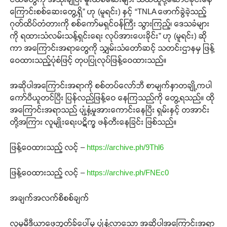
ကြောင်းစစ်ဆေးတွေ့ရှိ” ဟု (မူရင်း) နှင့် “TNLA ဖောက်ခွဲခဲ့သည့်
ဂုတ်ထိပ်တံတားကို စစ်ကော်မရှင်ဝန်ကြီး သွားကြည့်၊ ဒေသခံများ
ကို ရထားသံလမ်းသန့်ရှင်းရေး လုပ်အားပေးခိုင်း” ဟု (မူရင်း) ဆို
ကာ အကြောင်းအရာတွေကို သျှမ်းသံတော်ဆင့် သတင်းဌာနမှ ဖြန့်
ဝေထားသည့်ပုံစံဖြင့် တုပပြုလုပ်ဖြန့်ဝေထားသည်။
အဆိုပါအကြောင်းအရာကို စစ်တပ်လော်ဘီ စာမျက်နှာတချို့ကပါ
ကော်ပီယူတင်ပြီး ပြန်လည်ဖြန့်ဝေ နေကြသည်ကို တွေ့ရသည်။ ထို
အကြောင်းအရာသည် ပျံ့နှံ့မှုအားကောင်းနေပြီး ရှမ်းနှင့် တအာင်း
တို့အကြား လူမျိုးရေးပဋိက္ခ ဖန်တီးနေခြင်း ဖြစ်သည်။
ဖြန့်ဝေထားသည့် လင့် –
https://archive.ph/9Thl6
ဖြန့်ဝေထားသည့် လင့် –
https://archive.ph/FNEc0
အချက်အလက်စိစစ်ချက်
လူမူမီဒီယာဖေ့ဘွတ်ခ်ပေါ်မှ ပျံ့နှံ့လာသော အဆိုပါအကြောင်းအရာ