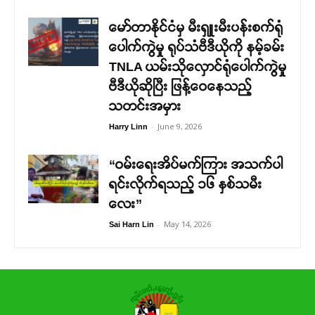
မော်တာနိုင်ငံမှ မီးရှူးမီးပန်းစက်ရုံ
ပေါက်ကွဲမှု ရုပ်သံဗီဒီယိုကို နမ့်ခမ်း
TNLA ယမ်းသိုလှောင်ရုံပေါက်ကွဲမှု
ဗီဒီယိုဆိုပြီး ဖြန့်ဝေနေသည့်
သတင်းအမှား
-
June 9, 2026
Harry Linn
“ဝမ်းရေးအိပ်မက်ကြား အသက်ပါ
ရင်းလိုက်ရသည့် ၁၆ နှစ်သမီး
လေး”
-
May 14, 2026
Sai Harn Lin