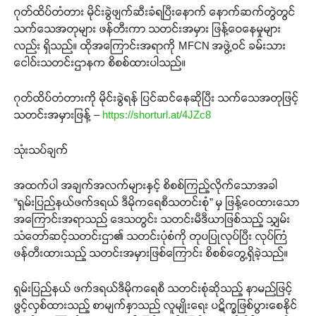
ဂုတ်ထိပ်တံတား မိုင်းခွဲဖျက်ဆီးခံရပြီးနောက် နောက်ဆက်တွဲတွင်
သက်သေအတုများ ဖန်တီးကာ သတင်းအမှား ဖြန့်ဝေနေမှုများ
လည်း ရှိသည်။ ထိုအကြောင်းအရာကို MFCN အဖွဲ့ဝင် ခမ်းသား
ငေါဝ်းသတင်းဌာနက စိစစ်ထားပါသည်။
ဂုတ်ထိပ်တံတားကို မိုင်းခွဲရန် ပြင်ဆင်နေဆိုပြီး သက်သေအတုဖြင့်
သတင်းအမှားဖြန့် –
https://shorturl.at/4JZc8
သုံးသပ်ချက်
အထက်ပါ အချက်အလက်များနှင့် စိစစ်ကြည့်လိုက်သောအခါ
“ရှမ်းပြည်နယ်ဖက်ဒရယ် ဒီမိုကရေစီသတင်းစုံ” မှ ဖြန့်ဝေထားသော
အကြောင်းအရာသည် ဒေသတွင်း သတင်းမီဒီယာဖြစ်သည့် သျှမ်း
သံတော်ဆင့်သတင်းဌာ၏ သတင်းပုံစံကို တုပပြုလုပ်ပြီး လုပ်ကြံ
ဖန်တီးထားသည့် သတင်းအမှားဖြစ်ကြောင်း စိစစ်တွေ့ရှိခဲ့သည်။
ရှမ်းပြည်နယ် ဖက်ဒရယ်ဒီမိုကရေစီ သတင်းစုံဆိုသည့် နာမည်ဖြင့်
ဖွင့်လှစ်ထားသည့် စာမျက်နှာသည် လူမျိုးရေး ပဋိက္ခဖြစ်ပွားစေနိုင်