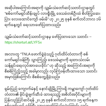
အဆိုပါအကြောင်းအရာကို သျှမ်းသံတော်ဆင့်သတင်းဌာနတွင်
“စစ်ကော်မရှင်ထိန်းချုပ် လားရှိုးမြို့ ဒေသခံတစ်ဦးထံ စိတ်ကြွဆေး
ပြား လေးထောင်ကျော် ဖမ်းမိ” ဟု ၂၀၂၅ ခုနှစ် စက်တင်ဘာလ ၁၆
ရက်နေ့တွင် ရေးသားဖော်ပြထားသည်။
သျှမ်းသံတော်ဆင့်သတင်းဌာနမှ ဖော်ပြထားသော သတင်း –
https://shorturl.at/LYFSx
အလားတူ “TNLA ဖောက်ခွဲခဲ့သည့် ဂုတ်ထိပ်တံတားကို စစ်
ကော်မရှင်ဝန်ကြီး သွားကြည့်၊ ဒေသခံများကို ရထားသံလမ်း
သန့်ရှင်းရေးလုပ်အားပေးခိုင်း” ဟု ဆိုသည့် အကြောင်းအရာကို
စိစစ်ကြည့်သည့် အခါမှာလည်း လုပ်ကြံဖန်တီးထားသော သတင်း
အမှားဖြစ်ကြောင်း စိစစ်တွေ့ရှိခဲ့သည်။
ရှမ်းပြည် ကျောက်မဲနှင့် နောင်ချိုမြို့ကြားရှိ ကမ္ဘာကျော် ဂုတ်ထိပ်
တံတား၏ မိုင်းခွဲဖျက်ဆီးခံ ထားရသည့် အစိတ်အပိုင်းများကို
ပြန်လည်ပြင်ဆင်ရန် ၂၀၂၅ ခုနှစ် စက်တင်ဘာလ ၁၅ ရက်နေ့က
စစ်ကော်မရှင် ဝန်ကြီး သွားရောက်ကြည့်ရှုခဲ့ကြောင်း သျှမ်း