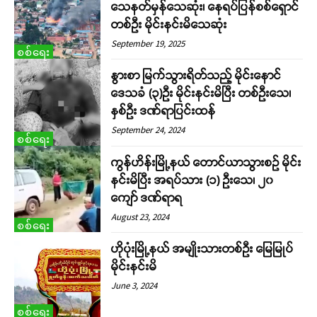
သေနတ်မှန်သေဆုံး၊ နေရပ်ပြန်စစ်ရှောင်
တစ်ဦး မိုင်းနင်းမိသေဆုံး
September 19, 2025
စစ်ရေး
နွားစာ မြက်သွားရိတ်သည့် မိုင်းနောင်
ဒေသခံ (၃)ဦး မိုင်းနင်းမိပြီး တစ်ဦးသေ၊
နှစ်ဦး ဒဏ်ရာပြင်းထန်
September 24, 2024
စစ်ရေး
ကွန်ဟိန်းမြို့နယ် တောင်ယာသွားစဉ် မိုင်း
နင်းမိပြီး အရပ်သား (၁) ဦးသေ၊ ၂၀
ကျော် ဒဏ်ရာရ
August 23, 2024
စစ်ရေး
ဟိုပုံးမြို့နယ် အမျိုးသားတစ်ဦး မြေမြုပ်
မိုင်းနင်းမိ
June 3, 2024
စစ်ရေး