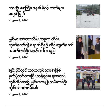
လားရှိုး ရေကြီး၊ နေအိမ်နှင့် လယ်များ
ရေနစ်မြှုပ်
August 7, 2026
မြန်မာ အာဏာသိမ်း သမ္မတ ထိုင်း
လွှတ်တော်သို့ ရောက်ရှိစဉ် ထိုင်းလွှတ်တော်
အမတ်တစ်ဦး အော်ဟစ် ဆန္ဒပြ
August 7, 2026
ချင်းမိုင်တွင် ကာယလုပ်သားအဖြစ်
မှတ်ပုံတင်ထားပြီး သန့်ရှင်းရေးအလုပ်
လုပ်ကိုင်သည့် မြန်မာအမျိုးသမီးတစ်ဦး
ထိုင်းလဝကဖမ်းဆီး
August 7, 2026