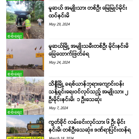
မူဆယ် အမျိုးသား တစ်ဦး မြေမြုပ်မိုင်း
ထပ်နင်းမိ
May 29, 2024
စစ်ရေး
မူဆယ်မြို့ အမျိုးသမီးတစ်ဦး မိုင်းနင်းမိ
ခြေထောက်ဖြတ်ခံရ
May 24, 2024
စစ်ရေး
သိန္နီမြို့ ခရစ်ယာန်ဘုရားကျောင်းဝန်း
သန့်ရှင်းရေးဝင်လုပ်သည့် အမျိုးသား ၂
ဦးမိုင်းနင်းမိ၊ ၁ ဦးသေဆုံး
May 7, 2024
စစ်ရေး
ကွတ်ခိုင် လမ်းခင်းလုပ်သား ၆ ဦး မိုင်း
နင်းမိ၊ တစ်ဦးသေဆုံး၊ ဒဏ်ရာပြင်းထန်ရ
March 18, 2024