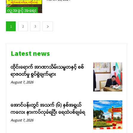
လူ့အခွင့်အရေး
1
2
3
Latest news
ထိုင်းရောက် အာဏာသိမ်းသမ္မတနှင့် စစ်
ရာဇဝတ်မှု စွပ်စွဲချက်များ
August 7, 2026
အောင်ပန်းတွင် အသက် (၆) နှစ်အရွယ်
ကလေး နားကပ်လုခံရပြီး ရေထဲပစ်ချခံရ
August 7, 2026