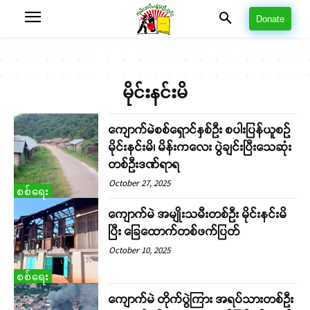
Donate
မိုင်းနင်းမိ
ကျောက်မဲစစ်ရှောင်နှစ်ဦး စပါးပြန်ယူစဉ်
မိုင်းနင်းမိ၊ မိန်းကလေး ပွဲချင်းပြီးသေဆုံး
တစ်ဦးဒဏ်ရာရ
October 27, 2025
စစ်ရေး
ကျောက်မဲ အမျိုးသမီးတစ်ဦး မိုင်းနင်းမိ
ပြီး ခြေထောက်တစ်ဖက်ပြတ်
October 10, 2025
စစ်ရေး
ကျောက်မဲ တိုက်ပွဲကြား အရပ်သားတစ်ဦး