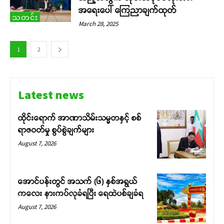
အရေးပေါ် ကြေညာချက်ထုတ်
သတင်း
March 28, 2025
1
2
Latest news
ထိုင်းရောက် အာဏာသိမ်းသမ္မတနှင့် စစ်
ရာဇဝတ်မှု စွပ်စွဲချက်များ
August 7, 2026
အောင်ပန်းတွင် အသက် (၆) နှစ်အရွယ်
ကလေး နားကပ်လုခံရပြီး ရေထဲပစ်ချခံရ
August 7, 2026