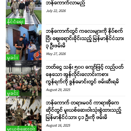
ဘန်ကောက်လာမည်
July 22, 2026
နိုင်ငံရေး
ဘန်ကောက်တွင် ကလေးများကို နှိပ်စက်
ပြီး ဈေးရောင်းခိုင်းသည့် မြန်မာနိုင်ငံသား
၃ ဦးဖမ်းမိ
May 27, 2026
မှုခင်း
ဘတ်ငွေ သန်း ၅၀၀ ကျော်ဖြင့် လည်ပတ်
နေသော အွန်လိုင်းလောင်းကစား
ကွန်ရက်ကို ဒွန်မောင်းတွင် ဖမ်းဆီးရမိ
August 29, 2025
မှုခင်း
ဘန်ကောက် တရားမဝင် ကာရာအိုကေ
ဆိုင်တွင် မူးယစ်ဆေးဝါးသုံးစွဲထားသည့်
မြန်မာနိုင်ငံသား ၄၁ ဦးကို ဖမ်းမိ
August 16, 2025
မူးယစ်ဆေးဝါး