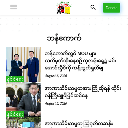
Donate
ဘန်ကောက်
ဘန်ကောက်တွင် MOU များ
လက်မှတ်ထိုးနေစဉ် ကုလရုံးရှေ့၌ မင်း
အောင်လှိုင်ကို ကန့်ကွက်ရှုတ်ချ
August 6, 2026
နိုင်ငံရေး
အာဏာသိမ်းသမ္မတအား ကြိုဆိုရန် ထိုင်း
ဝန်ကြီးချုပ်ပြင်ဆင်နေ
August 5, 2026
နိုင်ငံရေး
အာဏာသိမ်းသမ္မတ သြဂုတ်လဆန်း