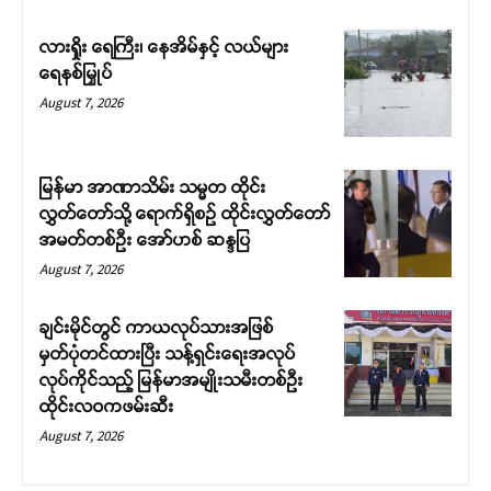
လားရှိုး ရေကြီး၊ နေအိမ်နှင့် လယ်များ
ရေနစ်မြှုပ်
August 7, 2026
မြန်မာ အာဏာသိမ်း သမ္မတ ထိုင်း
လွှတ်တော်သို့ ရောက်ရှိစဉ် ထိုင်းလွှတ်တော်
အမတ်တစ်ဦး အော်ဟစ် ဆန္ဒပြ
August 7, 2026
ချင်းမိုင်တွင် ကာယလုပ်သားအဖြစ်
မှတ်ပုံတင်ထားပြီး သန့်ရှင်းရေးအလုပ်
လုပ်ကိုင်သည့် မြန်မာအမျိုးသမီးတစ်ဦး
ထိုင်းလဝကဖမ်းဆီး
August 7, 2026