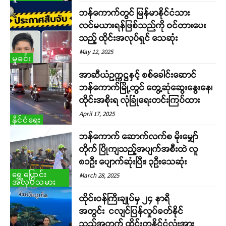
ဘန်ကောက်တွင် မြန်မာနိုင်ငံသား
လင်မယားရန်ဖြစ်သည်ကို ဝင်တားပေး
သည့် ထိုင်းအလုပ်ရှင် သေဆုံး
May 12, 2025
မှုခင်း
အာဆီယံဥက္ကဋ္ဌနှင့် စစ်ခေါင်းဆောင်
ဘန်ကောက်မြို့တွင် တွေ့ဆုံဆွေးနွေးနေ၊
ထိုင်းအစိုးရ လုံခြုံရေးတင်းကြပ်ထား
April 17, 2025
နိုင်ငံရေး
ဘန်ကောက် ဆောက်လက်စ မိုးမျှော်
တိုက် ပြိုကျသည့်အပျက်အစီးထဲ လူ
၈၁ဉီး ပျောက်ဆုံးပြီး၊ ၃ဉီးသေဆုံး
ရွှေ့ပြောင်း
March 28, 2025
အလုပ်သမား
ထိုင်းဝန်ကြီးချုပ်မှ ၂၄ နာရီ
အတွင်း ငလျင်ပြန်လှုပ်ခတ်နိုင်
သည့်အတွက် ထိုင်းတနိုင်ငံလုံးအား