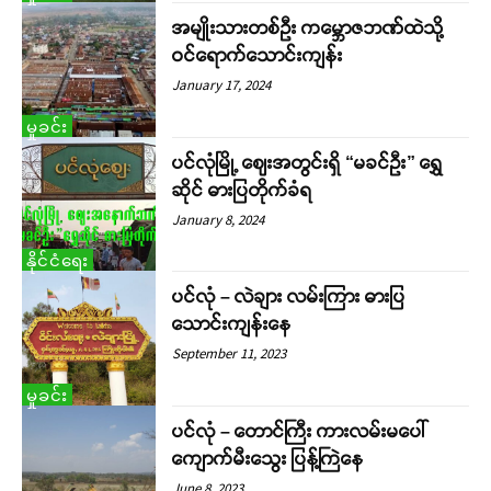
အမျိုးသားတစ်ဦး ကမ္ဘောဇဘဏ်ထဲသို့
ဝင်ရောက်သောင်းကျန်း
January 17, 2024
မှုခင်း
ပင်လုံမြို့ ဈေးအတွင်းရှိ “မခင်ဦး” ရွှေ
ဆိုင် ဓားပြတိုက်ခံရ
January 8, 2024
နိုင်ငံရေး
ပင်လုံ – လဲချား လမ်းကြား ဓားပြ
သောင်းကျန်းနေ
September 11, 2023
မှုခင်း
ပင်လုံ – တောင်ကြီး ကားလမ်းမပေါ်
ကျောက်မီးသွေး ပြန့်ကြဲနေ
June 8, 2023