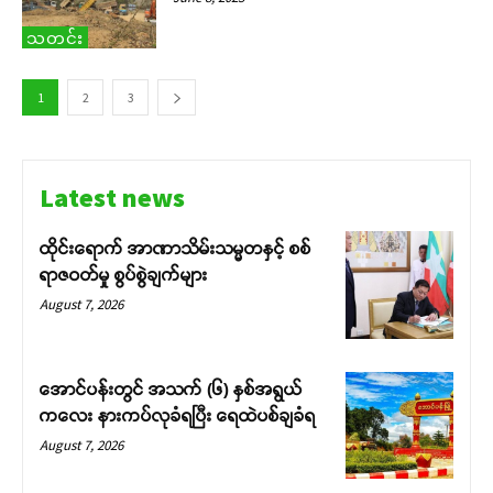
သတင်း
1
2
3
Latest news
ထိုင်းရောက် အာဏာသိမ်းသမ္မတနှင့် စစ်
ရာဇဝတ်မှု စွပ်စွဲချက်များ
August 7, 2026
အောင်ပန်းတွင် အသက် (၆) နှစ်အရွယ်
ကလေး နားကပ်လုခံရပြီး ရေထဲပစ်ချခံရ
August 7, 2026