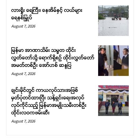
လားရှိုး ရေကြီး၊ နေအိမ်နှင့် လယ်များ
ရေနစ်မြှုပ်
August 7, 2026
မြန်မာ အာဏာသိမ်း သမ္မတ ထိုင်း
လွှတ်တော်သို့ ရောက်ရှိစဉ် ထိုင်းလွှတ်တော်
အမတ်တစ်ဦး အော်ဟစ် ဆန္ဒပြ
August 7, 2026
ချင်းမိုင်တွင် ကာယလုပ်သားအဖြစ်
မှတ်ပုံတင်ထားပြီး သန့်ရှင်းရေးအလုပ်
လုပ်ကိုင်သည့် မြန်မာအမျိုးသမီးတစ်ဦး
ထိုင်းလဝကဖမ်းဆီး
August 7, 2026