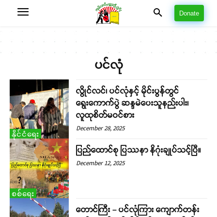
Donate
ပင်လုံ
လွိုင်လင်၊ ပင်လုံနှင့် မိုင်းပွန်တွင်
ရွေးကောက်ပွဲ ဆန္ဒမဲပေးသူနည်းပါး၊
လူထုစိတ်မဝင်စား
December 28, 2025
နိုင်ငံရေး
ပြည်ထောင်စု ပြဿနာ နိဂုံးချုပ်သင့်ပြီ။
December 12, 2025
စစ်ရေး
တောင်ကြီး – ပင်လုံကြား ကျောက်တန်း