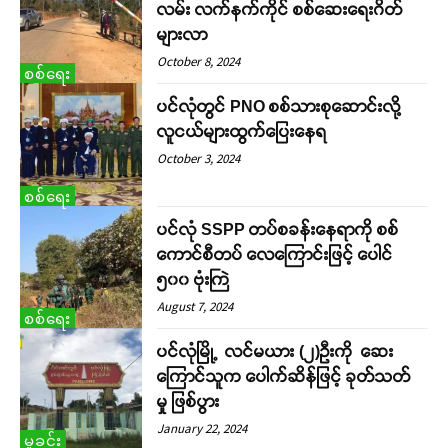
လမ်း လက်နက်ကိုင် စစ်ဆေးရေးဂိတ်
များလာ
October 8, 2024
စစ်ရေး
ပင်လုံတွင် PNO စစ်သားစုဆောင်းလို့
လူငယ်များထွက်ပြေးနေရ
October 3, 2024
စစ်ရေး
ပင်လုံ SSPP တပ်စခန်းနေရာကို စစ်
ကောင်စီတပ် လေကြောင်းဖြင့် ပေါင်
၅၀၀ ဗုံးကြဲ
August 7, 2024
စစ်ရေး
ပင်လုံမြို့ လင်မယား (၂)ဦးကို ဆေး
ကြောင်သူက ပေါက်ဆိန်ဖြင့် ခုတ်သတ်
မှု ဖြစ်ပွား
January 22, 2024
မှုခင်း