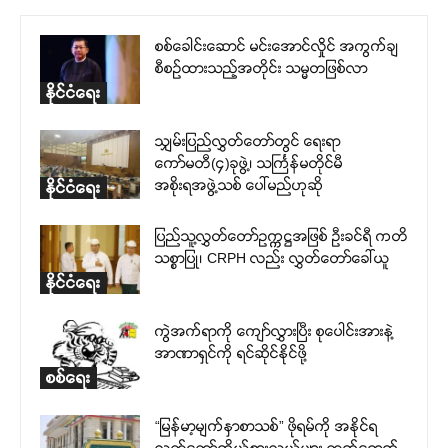
စစ်ခေါင်းဆောင် မင်းအောင်လှိုင် အကွက်ချ
စီစဉ်ထားသည့်အတိုင်း သမ္မတဖြစ်လာ
နိုင်ငံရေး
သျှမ်းပြည်လွှတ်တော်တွင် ရေးရာ
ကော်မတီ(၄)ခုဖွဲ့၊ သင်္ကြန်မတိုင်မီ
အစိုးရအဖွဲ့သစ် ပေါ်မည်ဟုဆို
နိုင်ငံရေး
ပြည်သူ့လွှတ်တော်ဥက္ကဋ္ဌအဖြစ် ဦးခင်ရီ ကတိ
သစ္စာပြု၊ CRPH လည်း လွှတ်တော်ခေါ်ယူ
နိုင်ငံရေး
ကွဲအက်ရာကို ကျော်လွှားပြီး စုပေါင်းအားနဲ့
အာဏာရှင်ကို ရင်ဆိုင်နိုင်ဖို့
စစ်ရေး
“မြန်မာ့မျက်နှာစာသစ်” ဖိုရမ်ကို အနိုင်ရ