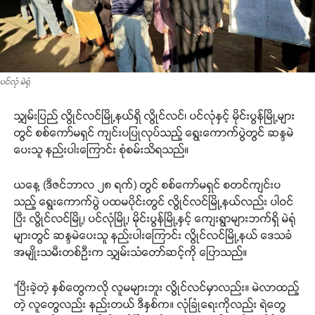
ပင်လုံ မဲရုံ
သျှမ်းပြည် လွိုင်လင်မြို့နယ်ရှိ လွိုင်လင်၊ ပင်လုံနှင့် မိုင်းပွန်မြို့များ
တွင် စစ်ကော်မရှင် ကျင်းပပြုလုပ်သည့် ရွေးကောက်ပွဲတွင် ဆန္ဒမဲ
ပေးသူ နည်းပါးကြောင်း စုံစမ်းသိရသည်။
ယနေ့ (ဒီဇင်ဘာလ ၂၈ ရက်) တွင် စစ်ကော်မရှင် စတင်ကျင်းပ
သည့် ရွေးကောက်ပွဲ ပထမပိုင်းတွင် လွိုင်လင်မြို့နယ်လည်း ပါဝင်
ပြီး လွိုင်လင်မြို့၊ ပင်လုံမြို့၊ မိုင်းပွန်မြို့နှင့် ကျေးရွာများဘက်ရှိ မဲရုံ
များတွင် ဆန္ဒမဲပေးသူ နည်းပါးကြောင်း လွိုင်လင်မြို့နယ် ဒေသခံ
အမျိုးသမီးတစ်ဦးက သျှမ်းသံတော်ဆင့်ကို ပြောသည်။
“ပြီးခဲ့တဲ့ နှစ်တွေကလို လူမများဘူး လွိုင်လင်မှာလည်း။ မဲလာထည့်
တဲ့ လူတွေလည်း နည်းတယ် ဒီနှစ်က။ လုံခြုံရေးကိုလည်း ရဲတွေ