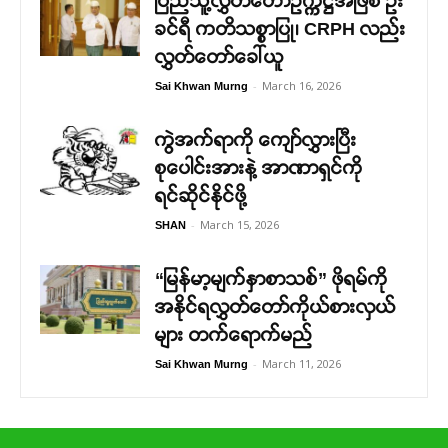
ပြည်သူ့လွှတ်တော်ဥက္ကဋ္ဌအဖြစ် ဦး
ခင်ရီ ကတိသစ္စာပြု၊ CRPH လည်း
လွှတ်တော်ခေါ်ယူ
-
March 16, 2026
Sai Khwan Murng
ကွဲအက်ရာကို ကျော်လွှားပြီး
စုပေါင်းအားနဲ့ အာဏာရှင်ကို
ရင်ဆိုင်နိုင်ဖို့
-
March 15, 2026
SHAN
“မြန်မာ့မျက်နှာစာသစ်” ဖိုရမ်ကို
အနိုင်ရလွှတ်တော်ကိုယ်စားလှယ်
များ တက်ရောက်မည်
-
March 11, 2026
Sai Khwan Murng