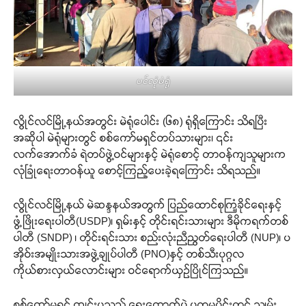
ပင်လုံမဲရုံ
လွိုင်လင်မြို့နယ်အတွင်း မဲရုံပေါင်း (၆၈) ရုံရှိကြောင်း သိရပြီး
အဆိုပါ မဲရုံများတွင် စစ်ကော်မရှင်တပ်သားများ၊ ၎င်း
လက်အောက်ခံ ရဲတပ်ဖွဲ့ဝင်များနှင့် မဲရုံစောင့် တာဝန်ကျသူများက
လုံခြုံရေးတာဝန်ယူ စောင့်ကြည့်ပေးခဲ့ရကြောင်း သိရသည်။
လွိုင်လင်မြို့နယ် မဲဆန္ဒနယ်အတွက် ပြည်ထောင်စုကြံ့ခိုင်ရေးနှင့်
ဖွံ့ဖြိုးရေးပါတီ(USDP)၊ ရှမ်းနှင့် တိုင်းရင်းသားများ ဒီမိုကရက်တစ်
ပါတီ (SNDP) ၊ တိုင်းရင်းသား စည်းလုံးညီညွတ်ရေးပါတီ (NUP)၊ ပ
အိုဝ်းအမျိုးသားအဖွဲ့ချုပ်ပါတီ (PNO)နှင့် တစ်သီးပုဂ္ဂလ
ကိုယ်စားလှယ်လောင်းများ ဝင်ရောက်ယှဉ်ပြိုင်ကြသည်။
စစ်ကော်မရှင် ကျင်းပသည့် ရွေးကောက်ပွဲ ပထမပိုင်းတွင် သျှမ်း