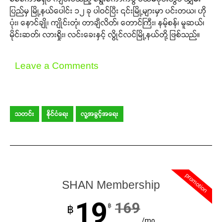
ပြည်မှ မြို့နယ်ပေါင်း ၁၂ ခု ပါဝင်ပြီး ၎င်းမြို့များမှာ ပင်းတယ၊ ဟို
ပုံး၊ နောင်ချို၊ ကျိုင်းတုံ၊ တာချီလိတ်၊ တောင်ကြီး၊ နမ့်စန်၊ မူဆယ်၊
မိုင်းဆတ်၊ လားရှိုး၊ လင်းခေးနှင့် လွိုင်လင်မြို့နယ်တို့ ဖြစ်သည်။
Leave a Comments
သတင်း
နိုင်ငံရေး
လူ့အခွင့်အရေး
promotion
SHAN Membership
19
169
฿
฿
/mo