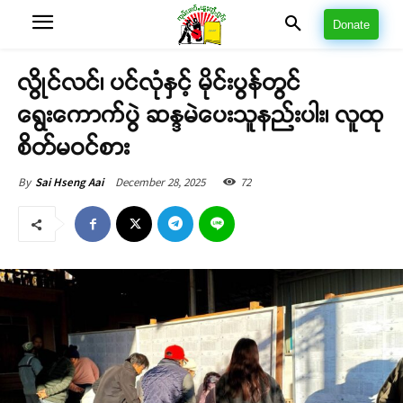
Donate
လွိုင်လင်၊ ပင်လုံနှင့် မိုင်းပွန်တွင်
ရွေးကောက်ပွဲ ဆန္ဒမဲပေးသူနည်းပါး၊ လူထု
စိတ်မဝင်စား
December 28, 2025
72
By
Sai Hseng Aai