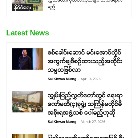
လွှတ်တော်ကိုယ်စားလှယ်များ တက်ရောက်
မည်
နိုင်ငံရေး
Latest News
စစ်ခေါင်းဆောင် မင်းအောင်လှိုင်
အကွက်ချစီစဉ်ထားသည့်အတိုင်း
သမ္မတဖြစ်လာ
-
April 3, 2026
Sai Khwan Murng
သျှမ်းပြည်လွှတ်တော်တွင် ရေးရာ
ကော်မတီ(၄)ခုဖွဲ့၊ သင်္ကြန်မတိုင်မီ
အစိုးရအဖွဲ့သစ် ပေါ်မည်ဟုဆို
-
March 27, 2026
Sai Khwan Murng