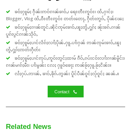
ၶဝ်ႈႁူမ်ႈ ႁဵၼ်းဢဝ်ၵၢၼ်ၶၢဝ်ႇ၊ ရေႊတီႊဢူဝ်ႊ၊ ထႆႇႁၢင်ႈ၊
Blogger, Vlog ထႆႇဝီႊတီႊဢူဝ်ႊ တတ်းတေႃႇ ႁဵတ်းဢွၵ်ႇ ပိုၼ်ၽႄႈ
ၶဝ်ႈႁူမ်ႈၵၢၼ်တူင်ႉၼိုင်ၸုမ်းၶၢဝ်ႇၽူႈတွႆႇႁွၵ်ႈ ၼႂ်းၶၵ်ႉၵၢၼ်
ပူၵ်းပွင်ၵၢၼ်သိုဝ်ႇ
ၶဝ်ႈႁူမ်ႈပၢင်လႅၵ်ႈလၢႆႈပိုၼ်ႉႁူႉပၢႆးႁၼ် ဢၼ်ၸုမ်းၶၢဝ်ႇၽူႈ
တွႆႇႁွၵ်ႈၸတ်းႁဵတ်း
ၶဝ်ႈႁူမ်ႈပၢင်ဢုပ်ႇဢူဝ်းတွင်ႈထၢမ် ၵဵဝ်ႇၵပ်းငဝ်းလၢႆးၵၢၼ်မိူင်း၊
ၵၢၼ်မၢၵ်ႈမီး၊ ပၢႆးမွၼ်း လႄႈ ႁူဝ်ၶေႃႈ ဢၼ်ၶႂ်ႈႁူႉၶႂ်ႈငိၼ်း။
လႆႈႁပ်ႉဢၢၼ်ႇ ၶၢဝ်ႇၶိုၵ်ႉတွၼ်း ပိူင်ပဵၼ်ဝူင်ႈလႂ်ဝူင်ႈ ၼၼ်ႉ။
Contact
Related News