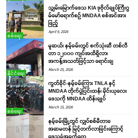
သျှမ်းမြောက်ဒေသ KIA ဒုဗိုလ်ချုပ်ကြီးဂွ
မ်မော်ရောက်စဉ် MNDAA စစ်အင်အား
ဖြည့်
April 9, 2026
စစ်ရေး
မူဆယ်၊ နမ့်ခမ်းတွင် စက်သုံးဆီ တစ်လီ
တာ ၁၂၀၀၀ ကျပ်အထိရှိလာ၊
အကန့်အသတ်ဖြင့်သာ‌ ရောင်းချ
March 25, 2026
နိုင်ငံရေး
ကွတ်ခိုင်-နမ့်ခမ်းကြား TNLA နှင့်
MNDAA တိုက်ပွဲပြင်းထန်၊ မိုင်းယုလေး
ဒေသကို MNDAA ထိန်းချုပ်
March 15, 2026
စစ်ရေး
နမ့်ခမ်းမြို့တွင် လျှပ်စစ်မီတာခ
အဆမတန် မြင့်တက်လာခြင်းကြောင့်
ဒေသခံအခက်တွေ့