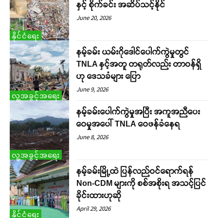
နှင့် စိုက်ခင်း အဆိပ်သင့်နိုင်
June 20, 2026
နိုင်ငံရေး
နမ့်ခမ်း ယမ်းဂိုဒေါင်ပေါက်ကွဲမှုတွင်
TNLA နှင့်အတူ တရုတ်လည်း တာဝန်ရှိ
ဟု ဒေသခံများ ပြော
June 9, 2026
လူ့အခွင့်အရေး
နမ့်ခမ်းပေါက်ကွဲမှုအပြီး အကူအညီပေး
ဝေမှုအပေါ် TNLA ဝေဖန်ခံနေရ
June 8, 2026
လူ့အခွင့်အရေး
နမ့်ခမ်းမြို့ထဲ ပြန်လည်ဝင်ရောက်ရန်
Non-CDM များကို စစ်အစိုးရ အသင့်ပြင်
ခိုင်းထားဟုဆို
April 29, 2026
နိုင်ငံရေး