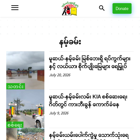
Donate
နမ့်ခမ်း
မူဆယ်-နမ့်ခမ်း မြစ်ဘေးရှိ ရပ်ကွက်များ
နှင့် လယ်ယာ၊ စိုက်ပျိုးမြေများ ရေမြှုပ်
July 20, 2026
သတင်း
မူဆယ်-နမ့်ခမ်းလမ်း KIA စစ်ဆေးရေး
ဂိတ်တွင် ကားဘီးခွန် ကောက်ခံနေ
July 9, 2026
စစ်ရေး
နမ့်ခမ်းယမ်းပေါက်ကွဲမှု သောက်သုံးရေ