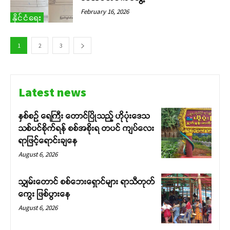
February 16, 2026
နိုင်ငံရေး
1
2
3
Latest news
နှစ်စဉ် ရေကြီး တောင်ပြိုသည့် ဟိုပုံးဒေသ
သစ်ပင်စိုက်ရန် စစ်အစိုးရ တပင် ကျပ်လေး
ရာဖြင့်ရောင်းချနေ
August 6, 2026
သျှမ်းတောင် စစ်ဘေးရှောင်များ ရာသီတုတ်
ကွေး ဖြစ်ပွားနေ
August 6, 2026