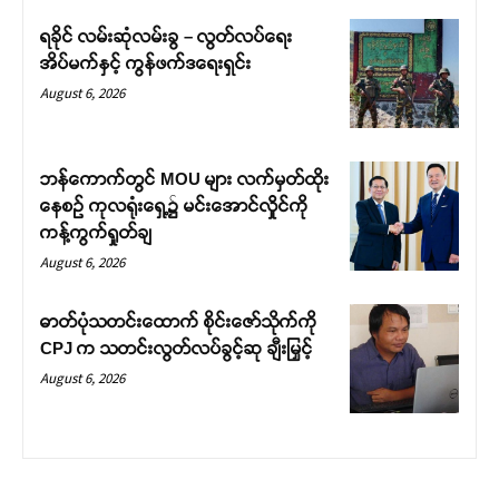
ရခိုင် လမ်းဆုံလမ်းခွ – လွတ်လပ်ရေး
အိပ်မက်နှင့် ကွန်ဖက်ဒရေးရှင်း
August 6, 2026
ဘန်ကောက်တွင် MOU များ လက်မှတ်ထိုး
နေစဉ် ကုလရုံးရှေ့၌ မင်းအောင်လှိုင်ကို
ကန့်ကွက်ရှုတ်ချ
August 6, 2026
ဓာတ်ပုံသတင်းထောက် စိုင်းဇော်သိုက်ကို
CPJ က သတင်းလွတ်လပ်ခွင့်ဆု ချီးမြှင့်
August 6, 2026