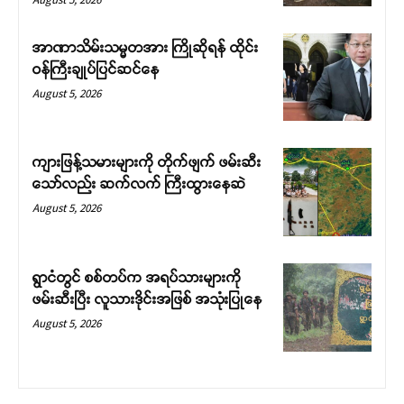
အာဏာသိမ်းသမ္မတအား ကြိုဆိုရန် ထိုင်း
ဝန်ကြီးချုပ်ပြင်ဆင်နေ
August 5, 2026
ကျားဖြန့်သမားများကို တိုက်ဖျက် ဖမ်းဆီး
သော်လည်း ဆက်လက် ကြီးထွားနေဆဲ
August 5, 2026
ရွာငံတွင် စစ်တပ်က အရပ်သားများကို
ဖမ်းဆီးပြီး လူသားဒိုင်းအဖြစ် အသုံးပြုနေ
August 5, 2026