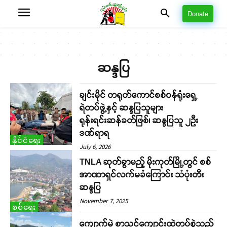
Donate
ဆန္ဒပြ
ချင်းမိုင် တရုတ်ကောင်စစ်ဝန်ရုံးရှေ့
ရဲတပ်ဖွဲ့နှင့် ဆန္ဒပြသူများ
ရုန်းရင်းဆန်ခတ်ဖြစ်၊ ဆန္ဒပြသူ ၂ဉီး
ဒဏ်ရာရ
နိုင်ငံရေး
July 6, 2026
TNLA ဆုတ်ခွာမည့် မိုးကုတ်မြို့တွင် စစ်
အာဏာရှင်လက်မခံကြောင်း သံပုံးတီး
ဆန္ဒပြ
November 7, 2025
စစ်ရေး
ကျောက်မဲ စာသင်ကျောင်းထဲတပ်စွဲသည့်