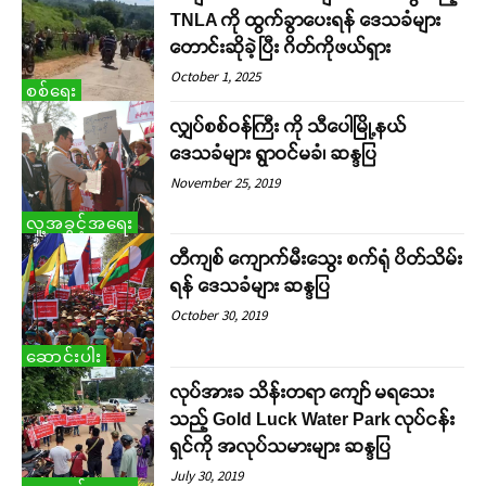
TNLA ကို ထွက်ခွာပေးရန် ဒေသခံများ
တောင်းဆိုခဲ့ပြီး ဂိတ်ကိုဖယ်ရှား
October 1, 2025
စစ်ရေး
လျှပ်စစ်ဝန်ကြီး ကို သီပေါမြို့နယ်
ဒေသခံများ ရွာဝင်မခံ၊ ဆန္ဒပြ
November 25, 2019
လူ့အခွင့်အရေး
တီကျစ် ကျောက်မီးသွေး စက်ရုံ ပိတ်သိမ်း
ရန် ဒေသခံများ ဆန္ဒပြ
October 30, 2019
ဆောင်းပါး
လုပ်အားခ သိန်းတရာ ကျော် မရသေး
သည့် Gold Luck Water Park လုပ်ငန်း
ရှင်ကို အလုပ်သမားများ ဆန္ဒပြ
July 30, 2019