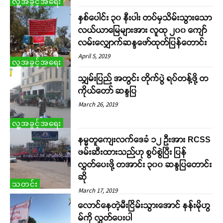
လူ့အခွင့်အရေး
နှစ်ပေါင်း ၃၀ နီးပါး တပ်မှသိမ်းသွားသော
လယ်ယာမြေများအား လူထု ၂၀၀ ကျော်
လမ်းလျှောက်ဆန္ဒဖော်ထုတ်ပြန်တောင်း
April 5, 2019
လူ့အခွင့်အရေး
သျှမ်းပြည် အတွင်း တိုက်ပွဲ ရပ်တန့်ဖို့ တ
ကိုယ်တော် ဆန္ဒပြ
March 26, 2019
လူ့အခွင့်အရေး
နမ္မတူကျေးလက်ဒေခံ ၁၂ ဉီးအား RCSS
ဖမ်းဆီးထားသည်ဟု စွပ်စွဲပြီး ပြန်
လွှတ်ပေးဖို့ တအာင်း ၃၀၀ ဆန္ဒပြတောင်း
Support SHAN
ဆို
သတင်း
March 17, 2019
Your support keeps our voice
လောင်နေတဲ့မီးငြိမ်းသွားအောင် နန်းမိုဟွ
strong. Join us today and help
မ်ကို လွှတ်ပေးပါ