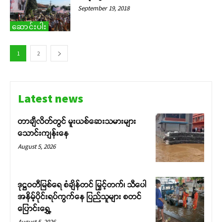
create a future where every story is
September 19, 2018
heard, every voice counts, and
justice can thrive.
ဆောင်းပါး
Donate Now
1
2
Latest news
တာချီလိတ်တွင် မူးယစ်ဆေးသမားများ
သောင်းကျန်းနေ
August 5, 2026
ဒုဋ္ဌဝတီမြစ်ရေ စံချိန်တင် မြှင့်တက်၊ သီပေါ
အနိမ့်ပိုင်းရပ်ကွက်နေ ပြည်သူများ စတင်
ပြောင်းရွှေ့
August 5, 2026