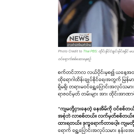
Photo Credit to
: ထိုင်းနိုင်ငံချင်းမိုင်ခ
Thai PBS
၀င်ရောက်စစ်ဆေးနေစဉ်
စက်တင်ဘာလ လယ်ပိုင်းမှစ၍ ယနေ့အထိ ထိုင်းနိ
ထိုရောဂါထိန်းချုပ်နိုင်ရေးအတွက် မြန်မ
ရှိမရှိ၊ တရားမဝင်ရွှေ့ပြောင်းအလုပ်သမားမ
ရာဇဝင်မှတ် တမ်းများ အား ထိုင်းအာဏာပ
“ကျမတို့ငှားနေတဲ့ နေအိမ်ကို ဝင်စစ်တယ
အစုံဘဲ လာစစ်တယ်။ လက်မှတ်စစ်တယ်။ ကဒ်
ထားရတယ်။ ဒုက္ခရောက်တာပေါ့။ ကျမတို့
ရောက် ရွှေ့ပြောင်းအလုပ်သမား နန်းအ