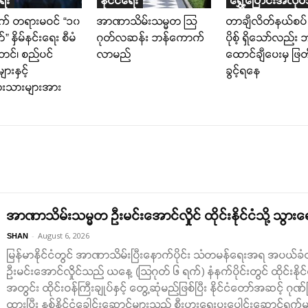
ရေး
နိုင်ငံရေး
ရွှေ့ပြောင်းအလုပ
က် တရားမဝင် “၁၀
အာဏာသိမ်းသမ္မတ သြ
တာချီလိတ်နယ်စပ
” နှိမ်နင်းရေး စီမံ
ဂုတ်လဆန်း ဘန်ကောက်
ပိုစ့် ရှိသော်လည်း
တင်၊ စည်ပင်
လာမည်
ထောင်ချီပေးမှ ဖြ
ျားနှင့်
ခွင့်ရနေ
ခြားသားများအား
း
အာဏာသိမ်းသမ္မတ ဦးမင်းအောင်လှိုင် ထိုင်းနိုင်ငံသို့ သွား
-
August 6, 2026
SHAN
မြန်မာနိုင်ငံတွင် အာဏာသိမ်းပြီးနောက်ပိုင်း သံတမန်ရေးအရ အပယ
ဦးမင်းအောင်လှိုင်သည် ယနေ့ (သြဂုတ် ၆ ရက်) နံနက်ပိုင်းတွင် ထိုင်းနိုင
အတွင်း ထိုင်းဝန်ကြီးချုပ်နှင့် တွေ့ဆုံမည်ဖြစ်ပြီး နိုင်ငံတော်အဆင့် ဂုဏ
ထားပြီး နှစ်နိုင်ငံခေါင်းဆောင်များသည် စီးပွားရေးပူးပေါင်းဆောင်ရွက်မှု