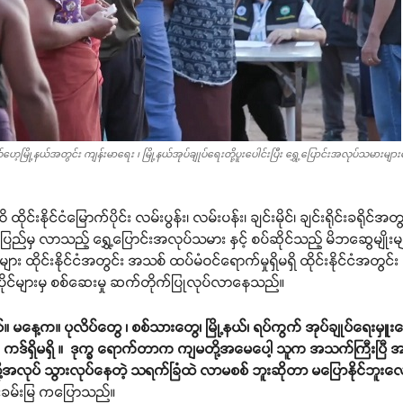
ရိုင် မယ်ဟေ့မြို့နယ်အတွင်း ကျန်းမာရေး ၊ မြို့နယ်အုပ်ချုပ်ရေးတို့ပူးပေါင်းပြီး ရွှေ့ပြောင်းအလု
ုင်ငံမြောက်ပိုင်း လမ်းပွန်း၊ လမ်းပန်း၊ ချင်းမိုင်၊ ချင်းရိုင်းခရိုင်အတွင
ာပြည်မှ လာသည့် ရွှေ့ပြောင်းအလုပ်သမား နှင့် စပ်ဆိုင်သည့် မိဘဆွေမျိုး
ျား ထိုင်းနိုင်ငံအတွင်း အသစ် ထပ်မံဝင်ရောက်မှုရှိမရှိ ထိုင်းနိုင်ငံအတွင
ိုင်များမှ စစ်ဆေးမှု ဆက်တိုက်ပြုလုပ်လာနေသည်။
်။ မနေ့က။ ပုလိပ်တွေ ၊ စစ်သားတွေ၊ မြို့နယ်၊ ရပ်ကွက် အုပ်ချုပ်ရေးမ
ရှိမရှိ ။ ဒုက္ခ ရောက်တာက ကျမတို့အမေပေါ့ သူက အသက်ကြီးပြီ အလုပ်သ
အလုပ် သွားလုပ်နေတဲ့ သရက်ခြံထဲ လာမစစ် ဘူးဆိုတာ မပြောနိုင်ဘူး
ေးခမ်းမြ ကပြောသည်။