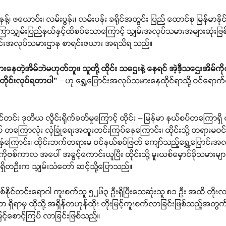
းရိုင်း၊ နန့်၊ ဖယောဝ်း၊ လမ်းပွန်း၊ လမ်းပန်း ခရိုင်အတွင်း ပြည် ထောင်စု မြန်
ျှမ်းပြည်နယ်နှင့်ထိစပ်သောကြောင့် သျှမ်းအလုပ်သမားအများဆုံးဖြစ်ကြော
ေ့ပြောင်းအလုပ်သမားဌာန စာရင်းဇယား အရသိရ သည်။
းနေတဲ့အိမ်ဘဲမဟုတ်ဘူး၊ သူတို့ ထိုင်း သဌေးနဲ့ နေရင် အဲ့ဒီ့သဌေးအိမ်ကို
် အတိုင်းလုပ်ရတာပါ”
– ဟု ရွှေ့ပြောင်းအလုပ်သမားနေထိုင်ရာသို့ ဝင်ရောက
ိုင်တင်း ဒုတိယ လှိုင်းရိုက်ခတ်မှုကြောင့် ထိုင်း – မြန်မာ နယ်စပ်တကြော
ယ်စပ် တကြောလုံး လုံခြုံရေးအထူးတင်းကြပ်နေကြောင်း၊ ထိုင်းသို့ တရား
ပ်နှံကြောင်း၊ ထိုင်းဘက်တရားမ ဝင်နယ်စပ်ဖြတ် ကျော်သည့်ရွှေ့ပြောင်
် ကိုဗစ်ကာလ အပေါ် အခွင့်ကောင်းယူပြီး ထိုင်းသို့ မူးယစ်မှောင်ခိုသမား
ရာရှိတဉီးက သျှမ်းသံတော် ဆင့်သို့ပြောသည်။
ကိုဗစ်နိုင်တင်းရောဂါ ကူးစက်သူ ၅၂၆၃ ဉီးရှိပြီးသေဆုံးသူ ၈၁ ဉီး 
ရှိရာမှ ထိုသို့ အရှိန်တဟုန်ထိုး တိုးမြင့်ကူးစက်လာခြင်းဖြစ်သည့်အတွက
မြှင့်စောင့်ကြပ် လာခြင်းဖြစ်သည်။