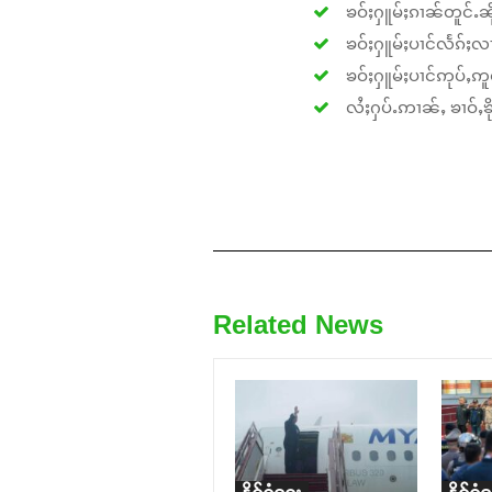
ၶဝ်ႈႁူမ်ႈၵၢၼ်တူင်ႉၼိုင
ၶဝ်ႈႁူမ်ႈပၢင်လႅၵ်ႈလၢ
ၶဝ်ႈႁူမ်ႈပၢင်ဢုပ်ႇဢူဝ
လႆႈႁပ်ႉဢၢၼ်ႇ ၶၢဝ်ႇၶိုၵ
Related News