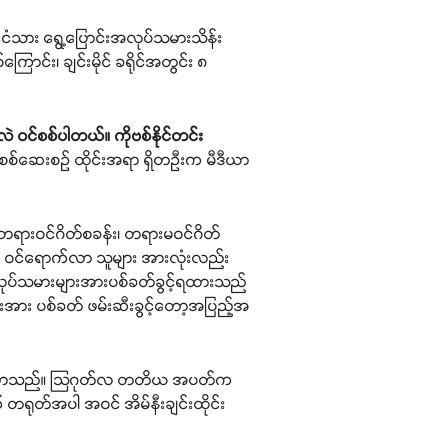
မာနိုင်ငံသား ရွေ့ပြောင်းအလုပ်သမားသိန်း
င်း၊ ချင်းမိုင် ခရိုင်အတွင်း ၈
လဲ ဝင်စစ်ပါတယ်။ ကိုဗစ်နိုင်တင်း
်စစ်ဆေးစဉ် ထိုင်းအရာ ရှိတဉီးက မီဒီယာ
ရှိ တရားဝင်ဂိတ်စခန်း၊ တရားမဝင်ဂိတ်
မဝင် ဝင်ရောက်လာ သူများ အားလုံးလည်း
းအလုပ်သမားများအားပစ်ခတ်ခွင့်ရထားသည်
များအား ပစ်ခတ် ဖမ်းဆီးခွင့်တော့အပြည့်အ
အထိ တိုးလာသည်။ သြဂုတ်လ တတိယ အပတ်က
် တရုတ်အပါ အဝင် အိမ်နီးချင်းထိုင်း