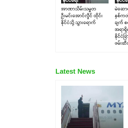
နိုင်ငံရေး
နိုင်ငံ
အာဏာသိမ်းသမ္မတ
မဲဆော
ဦးမင်းအောင်လှိုင် ထိုင်း
နှစ်ကတ်
နိုင်ငံသို့ သွားရောက်
ချက် စ
အရာရှိမ
နိုင်ငံ
ဖမ်းဆီ
Latest News