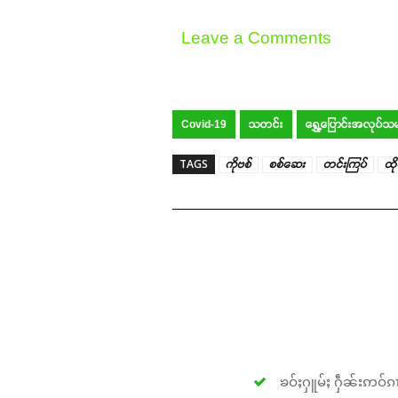
Leave a Comments
Covid-19
သတင်း
ရွှေ့ပြောင်းအလုပ်သ
TAGS
ကိုဗစ်
စစ်ဆေး
တင်းကြပ်
ထို
ၶဝ်ႈႁူမ်ႈ ႁဵၼ်းဢဝ်ၵၢ