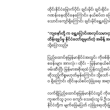
ထိုင်းနိုင်ငံမြောက်ပိုင်း ချင်းမိုင်၊ ချင်
ဂဏန်းနေထိုင်နေကြောင်း၊ နယ်စပ်တ ကြောသ
သောင်းကျော်ရှိကြောင်း ချင်းမိုင်ရွှ
“ကျနော်တို့ က ရွှေ့ပြောင်းအလုပ်သမားငှာ
ထိန်းချုပ်မှု နိုင်ငံတော်ချမှတ်တဲ့ အမိန့
သို့ပြောသည်။
ပြည်ထောင်စုမြန်မာနိုင်ငံအတွင်း ကိုဗစ်န
စခန်းများ အားလုံး ၊ ထိုင်း – မြန်မာန
ဖမ်းဆီးပြီး မြန်မာအစိုးရထံ ပြန်လည်အ
ဆိုသည့်ကိစ္စမဟုတ်မှန်ကြောင်း၊ သို့သော
ဝ ရှိကြောင်း ထိုင်းနယ်စပ်လုံခြုံရေး အ
လက်ရှိပြည်ထောင်စုမြန်မာနိုင်ငံတွင် 
ကူးစက်သူ ၃၀၀ ကျော်၊ သေဆုံးသူ ၆ ဉီးသာ 
နိုင်ငံတို့က မျက်ခြေမပြတ် လုံခြုံရေးတိုး