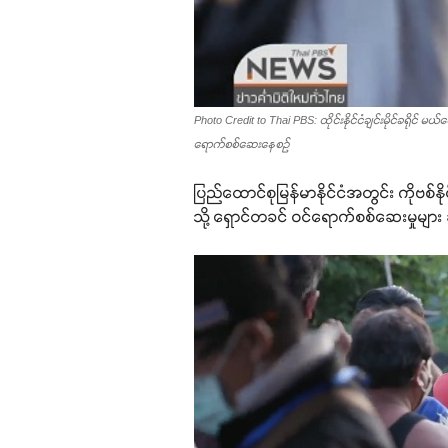
Photo Credit to Thai PBS: ထိုင်းနိုင်ငံချင်းမိုင်ခရို
ရောက်စစ်ဆေးနေစဉ်
ပြည်ထောင်စုမြန်မာနိုင်ငံအတွင်း ကိုဗစ်နိ
သို့ ရှောင်တခင် ဝင်ရောက်စစ်ဆေးမှုမ