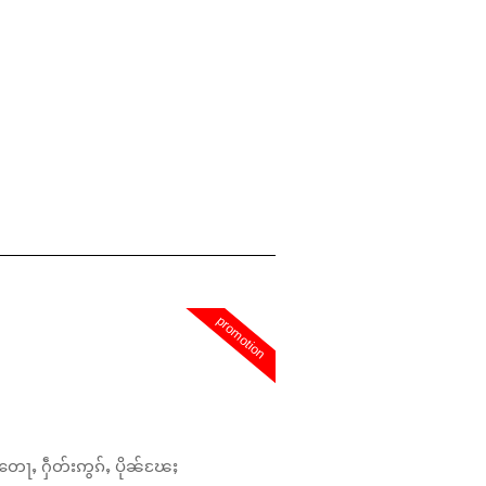
promotion
တေႃႇ ႁဵတ်းဢွၵ်ႇ ပိုၼ်ၽႄႈ