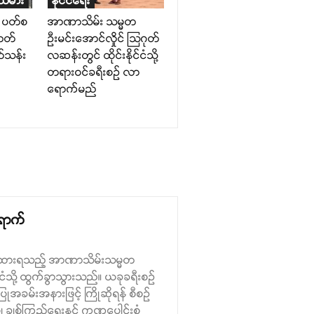
်သမား
နိုင်ငံရေး
် ပတ်စ
အာဏာသိမ်း သမ္မတ
 ဘတ်
ဦးမင်းအောင်လှိုင် သြဂုတ်
တ်သန်း
လဆန်းတွင် ထိုင်းနိုင်ငံသို့
တရားဝင်ခရီးစဉ် လာ
ရောက်မည်
ရောက်
်ခံထားရသည့် အာဏာသိမ်းသမ္မတ
်ငံသို့ ထွက်ခွာသွားသည်။ ယခုခရီးစဉ်
်ပြုအခမ်းအနားဖြင့် ကြိုဆိုရန် စီစဉ်
၊ ချစ်ကြည်ရေးနှင့် ကဏ္ဍပေါင်းစုံ