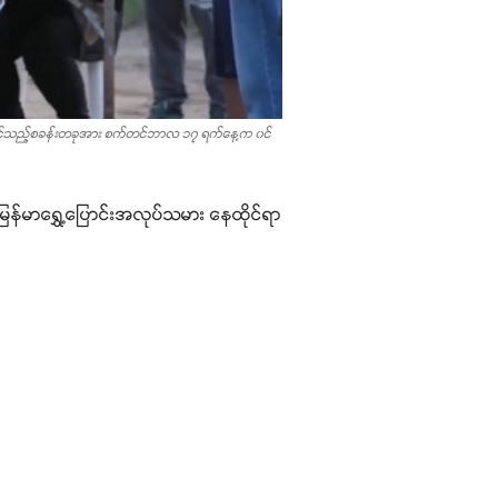
းများနေထိုင်သည့်စခန်းတခုအား စက်တင်ဘာလ ၁၇ ရက်နေ့က ၀င်
က် မြန်မာရွှေ့ပြောင်းအလုပ်သမား နေထိုင်ရာ