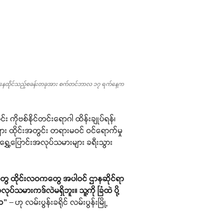
ပ်သမားများနေထိုင်သည့်စခန်းတခုအား စက်တင်ဘာလ ၁၇ ရက်နေ့က
်း ကိုဗစ်နိုင်တင်းရောဂါ ထိန်းချုပ်ရန်၊
များ ထိုင်းအတွင်း တရားမဝင် ဝင်ရောက်မှု
်း ရွှေ့ပြောင်းအလုပ်သမားများ ခရီးသွား
ှူးတွေ ထိုင်းလဝကတွေ အပါဝင် ဌာနဆိုင်ရာ
မားကဒ်လဲမရှိဘူး။ သူ့ကို ခြံထဲ ပို့
လေ”
– ဟု လမ်းပွန်းခရိုင် လမ်းပွန်းမြို့