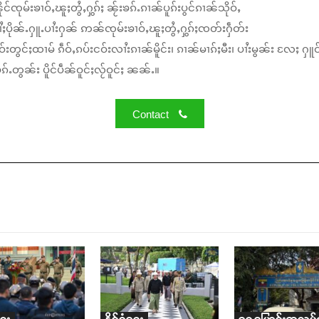
်ၸုမ်းၶၢဝ်ႇၽူႈတွႆႇႁွၵ်ႈ ၼႂ်းၶၵ်ႉၵၢၼ်ပူၵ်းပွင်ၵၢၼ်သိုဝ်ႇ
ႆႈပိုၼ်ႉႁူႉပၢႆးႁၼ် ဢၼ်ၸုမ်းၶၢဝ်ႇၽူႈတွႆႇႁွၵ်ႈၸတ်းႁဵတ်း
်းတွင်ႈထၢမ် ၵဵဝ်ႇၵပ်းငဝ်းလၢႆးၵၢၼ်မိူင်း၊ ၵၢၼ်မၢၵ်ႈမီး၊ ပၢႆးမွၼ်း လႄႈ ႁူဝ
်ႉတွၼ်း ပိူင်ပဵၼ်ဝူင်ႈလႂ်ဝူင်ႈ ၼၼ်ႉ။
Contact