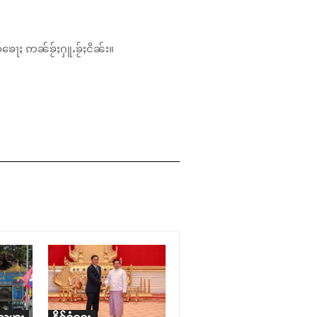
်ၶေႃႈ ဢၼ်ၶႂ်ႈႁူႉၶႂ်ႈငိၼ်း။