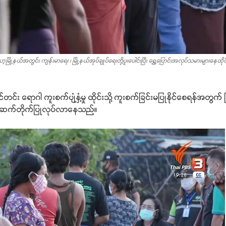
င် မယ်ဟေ့မြို့နယ်အတွင်း ကျန်းမာရေး ၊ မြို့နယ်အုပ်ချုပ်ရေးတို့ပူးပေါင်းပြီး ရွှေ့ပြောင်းအလုပ်သမာ
ုင်တင်း ရောဂါ ကူးစက်ပျံ့နှံ့မှု ထိုင်းသို့ ကူးစက်ခြင်းမပြုနိုင်စေရန်အတွ
ျား ဆက်တိုက်ပြုလုပ်လာနေသည်။