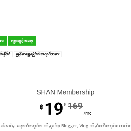
မား
လူ့အခွင့်အရေး
င်းနိုင်ငံ
မြန်မာရွှေ့ပြောင်းအလုပ်သမား
SHAN Membership
19
169
฿
฿
/mo
ၼ်ၶၢဝ်ႇ၊ ရေႊတီႊဢူဝ်ႊ၊ ထႆႇႁၢင်ႈ၊ Blogger, Vlog ထႆႇဝီႊတီႊဢူဝ်ႊ တတ်း