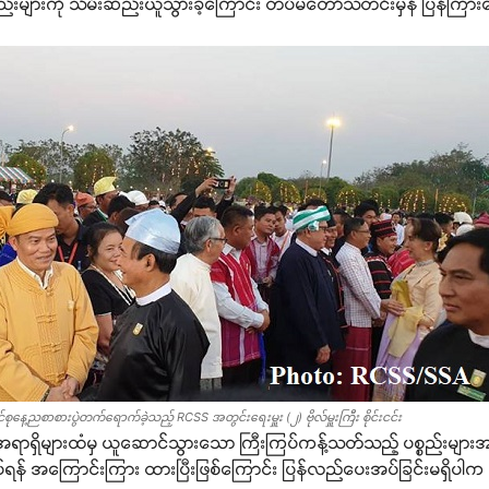
်းများကို သိမ်းဆည်းယူသွားခဲ့ကြောင်း တပ်မတော်သတင်းမှန် ပြန်ကြားရ
ေ့ညစာစားပွဲတက်ရောက်ခဲ့သည့် RCSS အတွင်းရေးမှူး (၂) ဗိုလ်မှူးကြီး စိုင်းငင်း
်အရာရှိများထံမှ ယူဆောင်သွားသော ကြီးကြပ်ကန့်သတ်သည့် ပစ္စည်းများ
ရန် အကြောင်းကြား ထားပြီးဖြစ်ကြောင်း ပြန်လည်ပေးအပ်ခြင်းမရှိပါက 