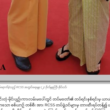
ခဲ့သည့် RCSS အတွင်းရေးမှူး (၂) ဗိုလ်မှူးကြီး စိုင်းငင်း
တုံ-မိုင်းပျဉ်းကားလမ်းမပေါ်တွင် တပ်မတော်၏ တပ်ရင်းနှစ်ရင်းမှ ယာယီ 
်းလာသော စစ်ယာဉ် တစ်စီး အား RCSS တပ်ဖွဲ့ဝင်များမှ တားဆီးရပ်တန့်၍