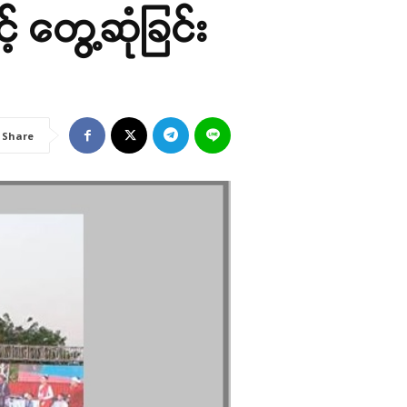
့် တွေ့ဆုံခြင်း
Share