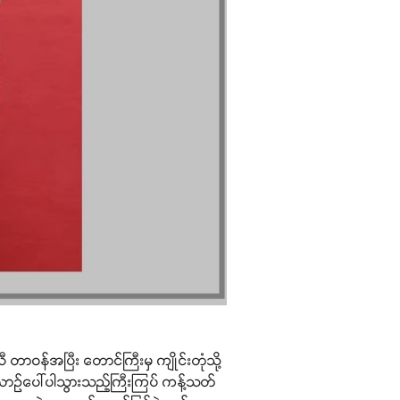
တာဝန်အပြီး တောင်ကြီးမှ ကျိုင်းတုံသို့
 ယာဉ်ပေါ်ပါသွားသည့်ကြီးကြပ် ကန့်သတ်