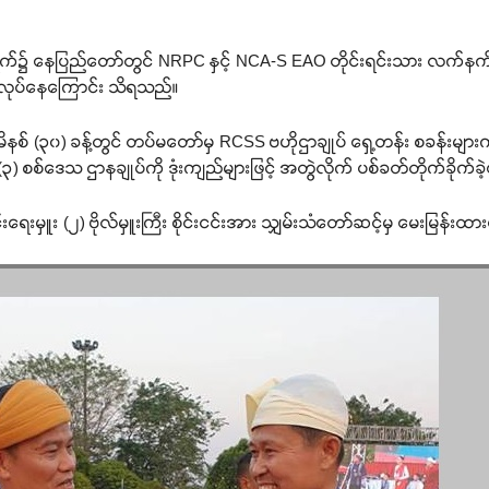
်၌ နေပြည်တော်တွင် NRPC နှင့် NCA-S EAO တိုင်းရင်းသား လက်နက်
ုလုပ်နေကြောင်း သိရသည်။
နစ် (၃၀) ခန့်တွင် တပ်မတော်မှ RCSS ဗဟိုဌာချုပ် ရှေ့တန်း စခန်းမျာ
(၃) စစ်ဒေသ ဌာနချုပ်ကို ဒုံးကျည်များဖြင့် အတွဲလိုက် ပစ်ခတ်တိုက်ခိုက်
ေးမှူး (၂) ဗိုလ်မှူးကြီး စိုင်းငင်းအား သျှမ်းသံတော်ဆင့်မှ မေးမြန်းထ