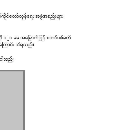
ကိုင်တော်လှန်ရေး အဖွဲအစည်းများ
းကို ၁၂၀ မမ အမြောက်ဖြင့် စတင်ပစ်ခတ်
ခဲ့ကြောင်း သိရသည်။
ားပါသည်။