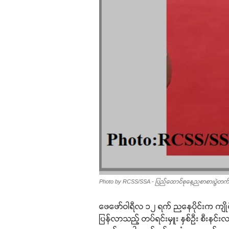
Photo by RCSS/SSA - ပြည်ထောင်စုနေ့ညစာစားပွဲတက်ရောက်
ဖေဖော်ဝါရီလ ၁၂ ရက် ညနေပိုင်းက ကျိုင်း
ပြန်လာသည့် တပ်ရင်းမှူး နှစ်ဦး စီးနင