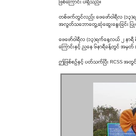
ဖြစ်ကြောင်း ပါရှိသည်။
တစ်ဖက်တွင်လည်း ဖေဖော်ဝါရီလ (၁၃)ရက
အလွတ်သဘောတွေ့ဆုံဆွေးနွေးခြင်း ပြ
ဖေဖော်ဝါရီလ (၁၃)ရက်နေ့လယ် ၂ နာရီ မိ
ကြောင်းနှင့် ညနေ ၆နာရီခန့်တွင် အမှတ် 
ဤဖြစ်စဉ်နှင့် ပတ်သက်ပြီး RCSS အတွင်းရ