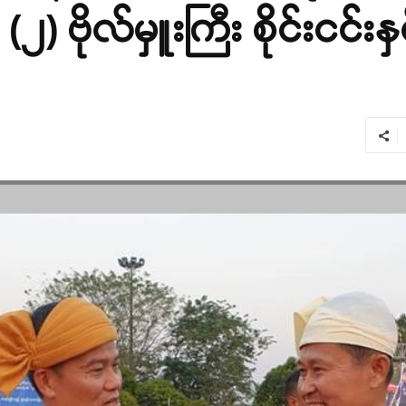
) ဗိုလ်မှူးကြီး စိုင်းငင်းနှင