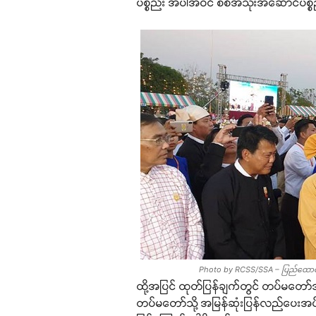
ပစ္စည်း အပါအဝင် စစ်အသုံးအဆောင်ပစ္စည
Photo by RCSS/SSA – ပြည်ထောင်စုန
ထို့အပြင် ထုတ်ပြန်ချက်တွင် တပ်မတော
တပ်မတော်သို့ အမြန်ဆုံးပြန်လည်ပေးအပ်