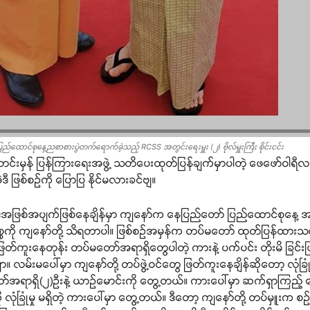
ထောင်စုနေ့ညစာစားပွဲတက်ရောက်ခဲ့သည့် RCSS အတွင်းရေးမှူး (၂) ဗိုလ်မှူးကြီး စိုင်းငင်း
သတင်းမှန် ပြန်ကြားရေးအဖွဲ့ သတိပေးထုတ်ပြန်ချက်မှာပါတဲ့ ဖေဖော်ဝါရ
ဒီ ဖြစ်စဉ်ကို ပြောပြ နိုင်မလားခင်ဗျ။
 အဲဒီအဖြစ်အပျက်ဖြစ်နေချိန်မှာ ကျနော်က နေပြည်တော် ပြည်ထောင်စုန
စ္စကို ကျနော်တို့ သိရတာပါ။ ဖြစ်စဉ်အမှန်က တပ်မတော် ထုတ်ပြန်ထားသ
်းဖြတ်ကူးနေတုန်း တပ်မတော်အရာရှိတွေပါတဲ့ ကားနဲ့ ပက်ပင်း တိုးမိ ခြင်း
်းမပေါ်မှာ ကျနော်တို့ တပ်ဖွဲ့ဝင်တွေ ဖြတ်ကူးနေချိန်ဆိုတော့ လုံခြ
အရာရှိ(၂)ဦးနဲ့ ယာဉ်မောင်းကို တွေ့တယ်။ ကားပေါ်မှာ ဆက်ရှာကြည
ုံခြုံမှု မရှိတဲ့ ကားပေါ်မှာ တွေ့တယ်။ ဒီတော့ ကျနော်တို့ တပ်မှူးက စ