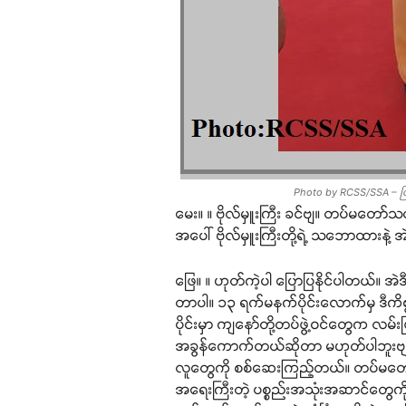
Photo by RCSS/SSA – ပြည်
မေး။ ။ ဗိုလ်မှူးကြီး ခင်ဗျ။ တပ်မတော်
အပေါ် ဗိုလ်မှူးကြီးတို့ရဲ့ သဘောထားနဲ့ အဲ
ဖြေ။ ။ ဟုတ်ကဲ့ပါ ပြောပြနိုင်ပါတယ်။
တာပါ။ ၁၃ ရက်မနက်ပိုင်းလောက်မှ ဒီကိ
ပိုင်းမှာ ကျနော်တို့တပ်ဖွဲ့ဝင်တွေက လမ
အခွန်ကောက်တယ်ဆိုတာ မဟုတ်ပါဘူးဗျာ။ လမ
လူတွေကို စစ်ဆေးကြည့်တယ်။ တပ်မတော်
အရေးကြီးတဲ့ ပစ္စည်းအသုံးအဆာင်တွေကို လ