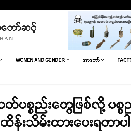
သံတော်ဆင့်
SHAN
WOMEN AND GENDER
အာဘော်
FACT
တ်ပစ္စည်းတွေဖြစ်လို့ ပစ္စည
ိန်းသိမ်းထားပေးရတာပ