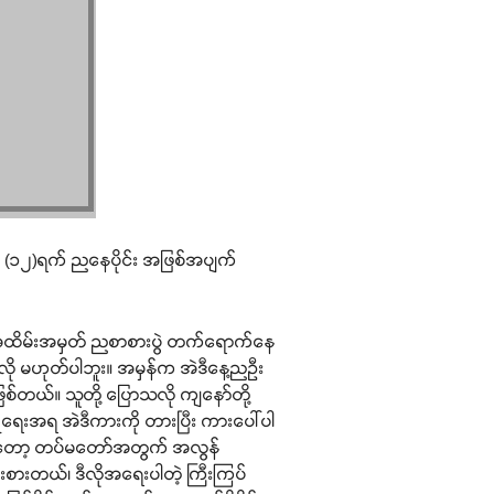
ီလ (၁၂)ရက် ညနေပိုင်း အဖြစ်အပျက်
ေ့ အထိမ်းအမှတ် ညစာစားပွဲ တက်ရောက်နေ
လို မဟုတ်ပါဘူး။ အမှန်က အဲဒီနေ့ညဦး
ဖြစ်တယ်။ သူတို့ ပြောသလို ကျနော်တို့
ုံရေးအရ အဲဒီကားကို တားပြီး ကားပေါ်ပါ
့် တော့ တပ်မတော်အတွက် အလွန်
ဉ်းစားတယ်၊ ဒီလိုအရေးပါတဲ့ ကြီးကြပ်