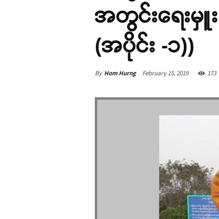
အတွင်းရေးမှူး (၂
(အပိုင်း -၁))
By
Hom Hurng
February 15, 2019
173