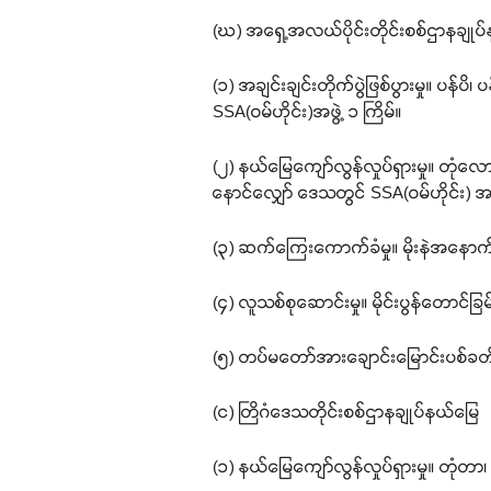
(ဃ) အရှေ့အလယ်ပိုင်းတိုင်းစစ်ဌာနချုပ
(၁) အချင်းချင်းတိုက်ပွဲဖြစ်ပွားမှု။ ပန
SSA(ဝမ်ဟိုင်း)အဖွဲ့ ၁ ကြိမ်။
(၂) နယ်မြေကျော်လွန်လှုပ်ရှားမှု။ တုံလေ
နောင်လျှော် ဒေသတွင် SSA(ဝမ်ဟိုင်း) အဖွ
(၃) ဆက်ကြေးကောက်ခံမှု။ မိုးနဲအနောက်
(၄) လူသစ်စုဆောင်းမှု။ မိုင်းပွန်တောင်ခြ
(၅) တပ်မတော်အားချောင်းမြောင်းပစ်ခတ်မ
(င) တြိဂံဒေသတိုင်းစစ်ဌာနချုပ်နယ်မြေ
(၁) နယ်မြေကျော်လွန်လှုပ်ရှားမှု။ တုံတာ၊ မ