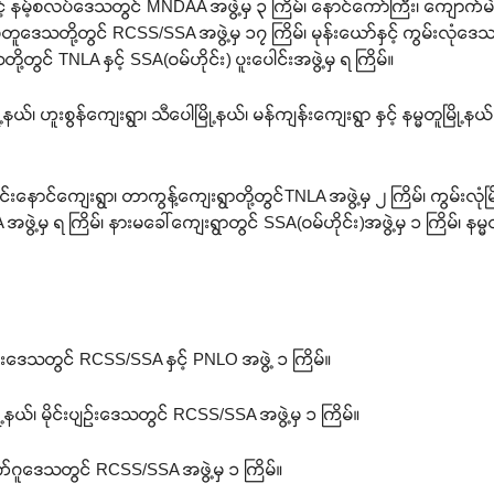
ံနှင့် နမ့်စလပ်ဒေသတွင် MNDAA အဖွဲ့မှ ၃ ကြိမ်၊ နောင်ကော်ကြီး၊ ကျောက်မဲန
နမ္မတူဒေသတို့တွင် RCSS/SSA အဖွဲ့မှ ၁၇ ကြိမ်၊ မုန်းယော်နှင့် ကွမ်းလုံဒေသ
သတို့တွင် TNLA နှင့် SSA(ဝမ်ဟိုင်း) ပူးပေါင်းအဖွဲ့မှ ရ ကြိမ်။
်၊ ဟူးစွန်ကျေးရွာ၊ သီပေါမြို့နယ်၊ မန်ကျန်းကျေးရွာ နှင့် နမ္မတူမြို့န
စိုင်းနောင်ကျေးရွာ၊ တာကွန့်ကျေးရွာတို့တွင်TNLA အဖွဲ့မှ ၂ ကြိမ်၊ ကွမ်းလု
ွဲ့မှ ရ ကြိမ်၊ နားမခေါ်ကျေးရွာတွင် SSA(ဝမ်ဟိုင်း)အဖွဲ့မှ ၁ ကြိမ်၊ နမ္မ
းကြီးဒေသတွင် RCSS/SSA နှင့် PNLO အဖွဲ့ ၁ ကြိမ်။
ြို့နယ်၊ မိုင်းပျဉ်းဒေသတွင် RCSS/SSA အဖွဲ့မှ ၁ ကြိမ်။
်ဂူဒေသတွင် RCSS/SSA အဖွဲ့မှ ၁ ကြိမ်။