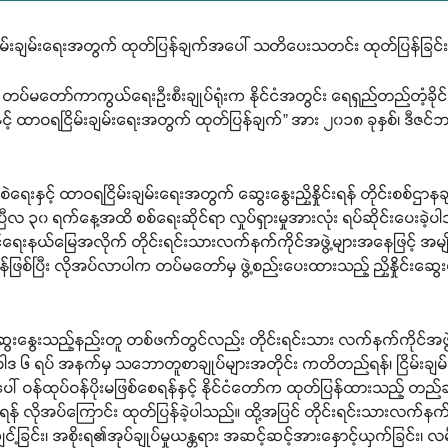
ရငြိမ်းချမ်းရေးအတွက် ထုတ်ပြန်ချက်အပေါ် သတိပေးသတင်း ထုတ်ပြန်ခြင်
၊ တပ်မတော်ကာကွယ်ရေးဦးစီးချုပ်ရုံးက နိုင်ငံအတွင်း ရေရှည်တည်တံ့ခိုင
းနှင့် ထာဝရငြိမ်းချမ်းရေးအတွက် ထုတ်ပြန်ချက်” အား ၂၀၁၈ ခုနှစ်၊ ဒီ
ရေးနှင့် ထာဝရငြိမ်းချမ်းရေးအတွက် ဆွေးနွေးညှိနှိုင်းရန် တိုင်းစစ်ဌာနခ
 ၃၀ ရက်နေ့အထိ စစ်ရေးဆိုင်ရာ လှုပ်ရှားမှုအားလုံး ရပ်ဆိုင်းပေးခဲ့ပါသည်။
ေးနယ်မြေအလိုက် တိုင်းရင်းသားလက်နက်ကိုင်အဖွဲ့များအနေဖြင့် အမျို
န်ဖြစ်ပြီး လိုအပ်လာပါက တပ်မတော်မှ ဖွဲ့စည်းပေးထားသည့် ညှိနှိုင်းဆွေးနွေး
်းဆွေးနွေးသည့်နည်းတူ တစ်ဖက်တွင်လည်း တိုင်းရင်းသား လက်နက်ကိုင်အဖ
မူဝါဒ ၆ ရပ် အနက်မှ သဘောတူစာချုပ်များအတိုင်း ကတိတည်ရန်၊ ငြိမ်း
 ဝန်ထုပ်ဝန်ပိုးမဖြစ်စေရန်နှင့် နိုင်ငံတော်က ထုတ်ပြန်ထားသည့် တည်
ုအပ်ကြောင်း ထုတ်ပြန်ခဲ့ပါသည်။ ထို့အပြင် တိုင်းရင်းသားလက်နက်ကိုင်
့်ခြင်း၊ အစိုးရ၏အုပ်ချုပ်မှုယန္တရား အဆင့်ဆင့်အားနှောင့်ယှက်ခြင်း၊ လ