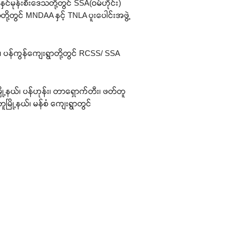
ှင်မုန်းစီးဒေသတို့တွင် SSA(ဝမ်ဟိုင်း)
တို့တွင် MNDAA နှင့် TNLA ပူးပေါင်းအဖွဲ့
ယ်၊ ပန်ကွန်ကျေးရွာတို့တွင် RCSS/ SSA
ံမြို့နယ်၊ ပန်ဟုန်း၊ တာရှောက်တီး၊ ဖတ်တူ
တူမြို့နယ်၊ မန်စံ ကျေးရွာတွင်