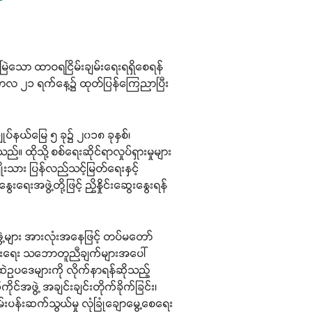
း
်မြဲသော ထာဝရငြိမ်းချမ်းရေးရရှိစေရန်
ဇင်ဘာလ ၂၁ ရက်နေ့၌ ထုတ်ပြန်ကြေညာပြီး
ျုပ်နယ်မြေ ၅ ခု၌ ၂၀၁၈ ခုနှစ်၊
 ထိုသို့ စစ်ရေးဆိုင်ရာလှုပ်ရှားမှုများ
းသား ပြန်လည်သင့်မြတ်ရေးနှင့်
ရေးအဖွဲ့တို့ဖြင့် ညှိနှိုင်းဆွေးနွေးရန်
ွဲ့များ အားလုံးအနေဖြင့် တပ်မတော်
ချမ်းရေး သဘောတူညီချက်များအပေါ်
ဆဲဥပဒေများကို လိုက်နာရန်ဆိုသည့်
အဖွဲ့ အချင်းချင်းတိုက်ခိုက်ခြင်း၊
မ်းပန်းဆက်သွယ်မှု လုံခြုံချောမွေ့စေရေး