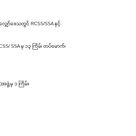
င်လျှော်ဒေသတွင် RCSS/SSA နှင့်
် RCSS/ SSA မှ ၁၃ ကြိမ်၊ တပ်မောက်၊
အဖွဲ့မှ ၁ ကြိမ်။