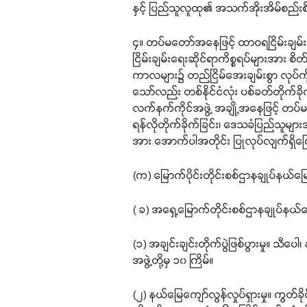
နှင့် ပြည်သူလူထု၏ အသက်အိုးအိမ်စည်းစိမ
၄။ တပ်မတော်အနေဖြင့် ထာဝရငြိမ်းချမ်း
ငြိမ်းချမ်းရေးဆိုင်ရာကိစ္စရပ်များအား စ
ကာလများ၌ တည်ငြိမ်အေးချမ်းစွာ လုပ်က
သော်လည်း တစ်နိုင်ငံလုံး ပစ်ခတ်တိုက်ခို
လက်နက်ကိုင်အဖွဲ့ အချို့အနေဖြင့် တပ်မ
ရန်လိုတိုက်ခိုက်ခြင်း၊ ဒေသခံပြည်သူများ
အား အောက်ပါအတိုင်း ပြုလုပ်လျက်ရှိကြ
(က) မြောက်ပိုင်းတိုင်းစစ်ဌာနချုပ်နယ်မြေ
( ခ) အရှေ့မြောက်တိုင်းစစ်ဌာနချုပ်နယ်
(၁) အချင်းချင်းတိုက်ပွဲဖြစ်ပွားမှု။ သီပ
အဖွဲ့တို့မှ ၁၀ ကြိမ်။
(၂) နယ်မြေကျော်လွန်လှုပ်ရှားမှု။ ကွတ်ခိ