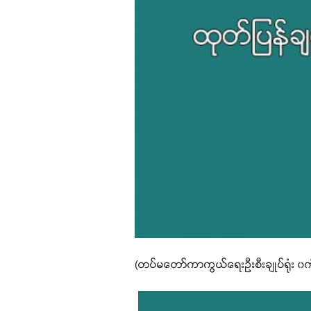
(တပ်မတော်ကာကွယ်ရေးဦးစီးချုပ်ရုံး ၀