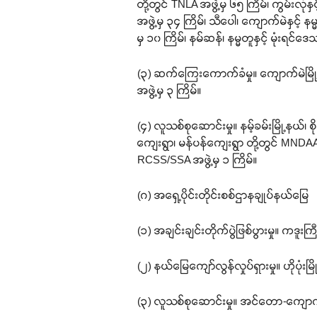
တို့တွင် TNLA အဖွဲ့မှ ၆၅ ကြိမ်၊ ကွမ်းလု
အဖွဲ့မှ ၃၄ ကြိမ်၊ သီပေါ၊ ကျောက်မဲနှင့် 
မှ ၁၀ ကြိမ်၊ နမ်ဆန်၊ နမ္မတူနှင့် မုံးရင်ဒေ
(၃) ဆက်ကြေးကောက်ခံမှု။ ကျောက်မဲမြို့နယ
အဖွဲ့မှ ၃ ကြိမ်။
(၄) လူသစ်စုဆောင်းမှု။ နမ့်ခမ်းမြို့နယ်၊ 
ကျေးရွာ၊ မန်ပန်ကျေးရွာ တို့တွင် MNDAA အဖ
RCSS/SSA အဖွဲ့မှ ၁ ကြိမ်။
(ဂ) အရှေ့ပိုင်းတိုင်းစစ်ဌာနချုပ်နယ်မြေ
(၁) အချင်းချင်းတိုက်ပွဲဖြစ်ပွားမှု။ ကဒူ
(၂) နယ်မြေကျော်လွန်လှုပ်ရှားမှု။ ဟိုပုံးမ
(၃) လူသစ်စုဆောင်းမှု။ အင်တော-ကျောက