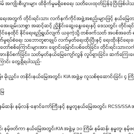
် အကျိုးစီးပွားများ ထိခိုက်မှုမရှိစေရေး သတိပေးထုတ်ပြန်ခဲ့ပြီးဖြစ်ပါ
ရေးအတွက် တိုင်းရင်းသား လက်နက်ကိုင်အဖွဲ့အစည်းများဖြင့် နယ်မြေတည
ိတ်အေးချမ်းသာစွာ အဆင့်ဆင့် ညှိနှိုင်းဆွေးနွေးရေးနှင့် ဒေသတွင်း တိုင
ိုင်နေထိုင် နိုင်ရေးရည်ရွယ်လျက် ယခုကဲ့သို့ တစ်ဖက်သတ် အပစ်အခတ် 
က်မှုရပ်စဲရေး သဘောတူစာချုပ် လက်မှတ်ရေးထိုးပြီးနှင့် ရေးထိုးနိုင်ရေး
တော်စစ်ကြောင်းများအား ချောင်းမြောင်းပစ်ခတ်ခြင်း၊ တိုင်းရင်းသားလက
အားနှိပ်စက်ခြင်း၊ သတ်မှတ်နယ်မြေကျော်လွန် လှုပ်ရှားခြင်း၊ ဆက်ကြေးကော
ောင်း တွေ့ရှိရပါသည်-
။ မိုးညှင်း၊ တနိုင်းနယ်မြေအတွင်း KIA အဖွဲ့မှ လူသစ်စုဆောင်းခြင်း ၄ ကြိ
မြေ
ေါ၊ နမ်ဆန်၊ နမ့်လန်-နောင်ကော်ကြီးနှင့် နမ္မတူနယ်မြေအတွင်း RCSS/SSA အဖွဲ
ုင်၊ နမ့်ဖတ်ကာ နယ်မြေအတွင်းKIA အဖွဲ့မှ ၁၀ ကြိမ်၊ နမ်ဆန်၊ နမ္မတူ၊ နမ့်ဖ