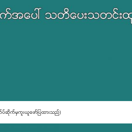
က်ပ်ဆိုက်မှကူးယူဖော်ပြထားသည်)