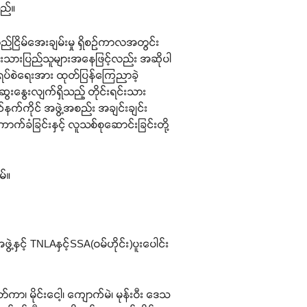
သည်။
်ငြိမ်အေးချမ်းမှု ရှိစဉ်ကာလအတွင်း
်းရင်းသားပြည်သူများအနေဖြင့်လည်း အဆိုပါ
ရပ်စဲရေးအား ထုတ်ပြန်ကြေညာခဲ့
ဆွေးနွေးလျက်ရှိသည့် တိုင်းရင်းသား
်နက်ကိုင် အဖွဲ့အစည်း အချင်းချင်း
က်ခံခြင်းနှင့် လူသစ်စုဆောင်းခြင်းတို့
မ်။
့နှင့် TNLAနှင့်SSA(ဝမ်ဟိုင်း)ပူးပေါင်း
တ်ကာ၊ မိုင်းငေါ့၊ ကျောက်မဲ၊ မုန်းဝီး ဒေသ