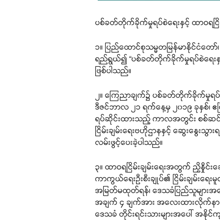
ပစ်ခတ်တိုက်ခိုက်မှုရပ်စဲရေးနှင့် ထာဝ
၁။ ပြည်ထောင်စုသမ္မတမြန်မာနိုင်ငံတော်
ရည်ရွယ်၍ “ပစ်ခတ်တိုက်ခိုက်မှုရပ်စဲရေ
ဖြစ်ပါသည်။
၂။ ကြေညာချက်၌ ပစ်ခတ်တိုက်ခိုက်မှုရပ်စဲ
ဒီဇင်ဘာလ ၂၁ ရက်နေ့မှ ၂၀၁၉ ခုနှစ်၊ ဧပြီလ
ရပ်ဆိုင်းထားသည့် ကာလအတွင်း စစ်ဆင်ရ
ငြိမ်းချမ်းရေးဗဟိုဌာနနှင့် ဆွေးနွေးသွားရ
လမ်းဖွင့်ပေးခဲ့ပါသည်။
၃။ ထာဝရငြိမ်းချမ်းရေးအတွက် ညှိနှိုင
ကာကွယ်ရေးဦးစီးချုပ်၏ ငြိမ်းချမ်းရေး
အမြတ်မထုတ်ရန်၊ ဒေသခံပြည်သူများအပေါ်
အချက် ၄ ချက်အား အလေးထားလိုက်နာရန် လိ
ဒေသခံ တိုင်းရင်းသားများအပေါ် အနိုင်ကျင