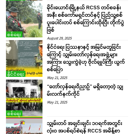
မိုင်းယောင်းမြို့နယ် RCSS တပ်စခန်း
အနီး စစ်ကော်မရှင်တပ်နှင့် ပြည်သူ့စစ်
ပူးပေါင်းတပ် စစ်ကြောင်းထိုးပြီး တိုက်ပွဲ
ဖြစ်
စစ်ရေး
August 29, 2025
နိုင်ငံရေး ပြဿနာနှင့် အမြင်မတူခြင်း
ကြောင့် သျှမ်းတော်လှန်ရေးအဖွဲ့များ
အကြား သွေးကွဲခဲ့ဟု ဗိုလ်ချုပ်ကြီး ယွက်
စစ်ပြော
နိုင်ငံရေး
May 21, 2025
“တော်လှန်ရေးဝိညာဉ်” မရှိတော့တဲ့ သျှ
မ်းလက်နက်ကိုင်
May 21, 2025
စစ်ရေး
သျှမ်းတပ် အချင်းချင်း ၁၀ရက်အတွင်း
လုံးဝ အပစ်ရပ်စဲရန် RCCS အမိန့်စာ