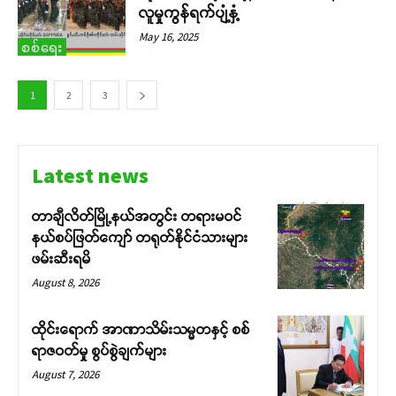
လူမှုကွန်ရက်ပျံ့နှံ့
May 16, 2025
စစ်ရေး
1
2
3
Latest news
တာချီလိတ်မြို့နယ်အတွင်း တရားမဝင်
နယ်စပ်ဖြတ်ကျော် တရုတ်နိုင်ငံသားများ
ဖမ်းဆီးရမိ
August 8, 2026
ထိုင်းရောက် အာဏာသိမ်းသမ္မတနှင့် စစ်
ရာဇဝတ်မှု စွပ်စွဲချက်များ
August 7, 2026