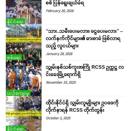
စစ် ပြန်ရွေးချယ်ခံရ
February 20, 2026
နိုင်ငံရေး
“သား..သမီးပေးမလား၊ ငွေပေးမလား” –
လက်နက်ကိုင်များ၏ ဓားစာခံ ဖြစ်လာရ
သည့် လူငယ်များ
January 28, 2026
စစ်ရေး
သျှမ်းနှစ်သစ်ကူးအကြို RCSS ဥက္ကဋ္ဌ လ
င်းခေးမြို့ရောက်ရှိ
November 19, 2025
ယဉ်ကျေးမှု
ထိုင်းနိုင်ငံရှိ သျှမ်းလူမျိုးများ ဥပဒေကို
လိုက်နာရန် RCSS တိုက်တွန်း
October 2, 2025
နိုင်ငံရေး