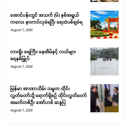
အောင်ပန်းတွင် အသက် (၆) နှစ်အရွယ်
ကလေး နားကပ်လုခံရပြီး ရေထဲပစ်ချခံရ
August 7, 2026
လားရှိုး ရေကြီး၊ နေအိမ်နှင့် လယ်များ
ရေနစ်မြှုပ်
August 7, 2026
မြန်မာ အာဏာသိမ်း သမ္မတ ထိုင်း
လွှတ်တော်သို့ ရောက်ရှိစဉ် ထိုင်းလွှတ်တော်
အမတ်တစ်ဦး အော်ဟစ် ဆန္ဒပြ
August 7, 2026