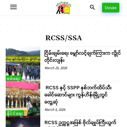
Donate
RCSS/SSA
ငြိမ်းချမ်းရေး မျှော်လင့်ချက်ကြားက လွိုင်
တိုင်းလျန်း
March 25, 2026
စစ်ရေး
RCSS နှင့် SSPP နှစ်ဘက်ထိပ်သီး
ခေါင်ဆောင်များ ကွန်ဟိန်းမြို့တွင်
တွေ့ဆုံ
March 5, 2026
နိုင်ငံရေး
RCSS ဥက္ကဋ္ဌအဖြစ် ဗိုလ်ချုပ်ကြီးယွက်