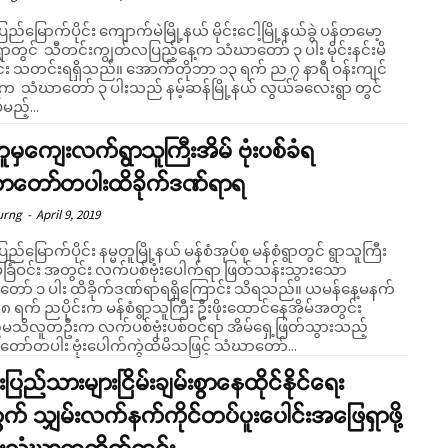
ပြည်မြောက်ပိုင်း ကျောက်မဲမြို့နယ် မိုင်းငေါ့မြို့နယ်ခွဲ ပန်တမော့
ွာတွင် သီတင်းကျွတ်လပြည့်နေ့က သံဃာတော် ၃ ပါး မိုင်းနင်းမိ
ရရှိသည်။ အောက်တိုဘာ ၁၃ ရက် ည ၇ နာရီ ဝန်းကျင်
်က သံဃာတော် ၃ ပါးသည် နမ့်ဆန်မြို့နယ် လွယ်ခလေးရွာ တွင်
မည့်...
တူမှကျေးလက်ရွာသူကြီးအိမ် ဗုံးပစ်ခံရ
ာတော်တပါးထိခိုက်ဒဏ်ရာရ
urng
-
April 9, 2019
ပြည်မြောက်ပိုင်း နမ္မတူမြို့နယ် မန်စံအုပ်စု မန်စံရွာတွင် ရွာသူကြီး
်ခြံဝင်း အတွင်း လက်ပစ်ဗုံးပေါက်ရာ ဖြတ်သန်းသွားသော
ာ် ၁ ပါး ထိခိုက်ဒဏ်ရာရရှိကြောင်း သိရသည်။ ယမန်နေ့မနက်
 ၈ ရက် ညပိုင်းက မန်စံရွာသူကြီး ဦးဖိုးထောင်နေအိမ်အတွင်း
သိလူတဦးက လက်ပစ်ဗုံးပစ်ဝင်ရာ အိမ်ရှေ့ဖြတ်သွားသည့်
ော်တပါး ဗုံးပေါက်ကွဲထိမိသဖြင့် သံဃာတော်...
်းပြည်သားများငြိမ်းချမ်းစွာနေထိုင်နိုင်ရေး
် သျှမ်းလက်နက်ကိုင်တပ်ပူးပေါင်းအဖြေရှာဖို့