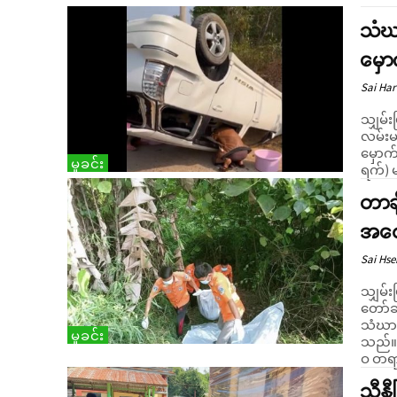
သံဃ
မှော
Sai Har
သျှမ်း
လမ်းမ
မှောက်မှု 
မှုခင်း
ရက်) မန
တာချ
အလေ
Sai Hs
သျှမ်း
တော်ခ
သံဃာတေ
မှုခင်း
သည်။ ယနေ့ အောက်တိုဘာ ၆ ရက် နေ့လည် ၁ နာရီ ဝန်းကျင်တွင
ဝ ဝာရ
သီန္