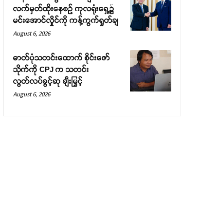
လက်မှတ်ထိုးနေစဉ် ကုလရုံးရှေ့၌
မင်းအောင်လှိုင်ကို ကန့်ကွက်ရှုတ်ချ
August 6, 2026
ဓာတ်ပုံသတင်းထောက် စိုင်းဇော်
သိုက်ကို CPJ က သတင်း
လွတ်လပ်ခွင့်ဆု ချီးမြှင့်
August 6, 2026