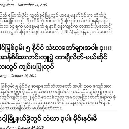
Seng Nom
-
November 14, 2019
ပြည် မြောက်ပိုင်း ကွတ်ခိုင်မြို့တွင် ယနေ့ မနက်ပိုင်းက တိုက်ပွဲ
့် အမျိုးသား ၂ ဦး ထိခိုက်ဒဏ်ရာရရှိကြောင်း သတင်းရရှိသည်။
်ဘာလ ၁၄ ရက် ယနေ့မနက် ရ နာရီ ဝန်းကျင်က တအာင်း(ပလောင်)
းသား လွတ်မြောက်ရေး တပ်မတော် (TNLA) နှင့် မြန်မာ့တပ်မတော်
ါင်မြစ်ဝှမ်း ၅ နိုင်ငံ သံဃာတော်များအပါး ၄၀၀
းဆန်စိမ်းလောင်းလှူပွဲ တာချီလိတ်-မယ်ဆိုင်
းတွင် ကျင်းပပြုလုပ်
urng
-
October 16, 2019
င်မြစ်ဝှမ်း ၅ နိုင်ငံမှ ဆရာတော်သံဃာတော် အပါး ၄၀၀ ကျော်အား
န်စိမ်းလှူပွဲကို ထိုင်းနယ်စပ် တာချီလိတ် - မယ်ဆိုင်ချစ်ကြည်ရေး
တွင်ကျင်းပရာ ၂ နိုင်ငံ ဒေသခံလူထု အများအပြား တက်ရောက် ခဲ့
က်တိုဘာလ ၁၆ ရက်မနက်ပိုင်း မနက် ၆ နာရီ
က တာချီလိတ်-မယ်ဆိုင်တံတား...
းငေါ့မြို့နယ်ခွဲတွင် သံဃာ ၃ပါး မိုင်းနင်းမိ
Seng Nom
-
October 14, 2019