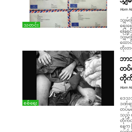
သျှမ
Hom H
သျှမ်
သတင်း
ရေးရှ
ဖြေရှင်းက
သျှမ်
ထောင်
တိုးတ
ဘာသ
တပ်မ
တိုက
Hom H
ဒေသအတ
စစ်ရေး
ဒဏ်ရာ
တပ်မတ
သည့် တ
တိုက်တွ
နေ့က 
လက်နက