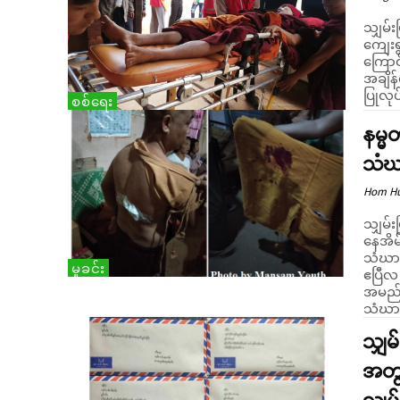
သျှမ်း
ကျေးရ
ကြောင်း သတင်း
အချိန
ပြုလုပ်
စစ်ရေး
နမ္မ
သံဃ
Hom H
သျှမ်း
နေအိမ
သံဃာတေ
မှုခင်း
ဧပြီလ
အမည်မ
သံဃာတ
သျှမ
အတွက