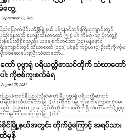
မံတွေ့
September 13, 2021
ပြည်မြောက်ပိုင်း သီန္နီမြို့နယ် မန်နောင်ဘုန်းကြီးကျောင်းတွင်
သုံးနေသည့် ရဟန်းသံဃာတော် (၅၂) ပါး ကိုဗစ် -၁၉ ပိုးတွေ့ရှိ
်းသိရှိရသည်။ ယနေ့ စက်တင်ဘာ (၁၃) မန်နောင်
ြီးကျောင်းတွင် သံဃာတော် (၁၁၁) ပါးနှင့် ကပ္ပိယ (၄) ဦးတို့ကို ကိုဗ
 ပိုးစစ်ဆေးပေးခဲ့ပြီး သံဃာတော်...
င်ကော် ပုဗ္ဗာရုံ ပရိယတ္တိစာသင်တိုက် သံဃာတော်
ပါး ကိုဗစ်ကူးစက်ခံရ
August 25, 2021
ည် (ကရင်နီပြည်)လွိုင်ကော်မြို့ ပုဗ္ဗာရုံ ပရိယတ္တိစာသင်
မှာ ရဟန်း သံယာတော် (၉၂) ပါး ကိုဗစ်-၁၉ ကူးစက်ကြောင်း စုံစမ်း
ထို စာသင်တိုက်ရှိ သံယာတော် (၂၄၇)
ုဗစ်-၁၉ စစ်ဆေးရာမှာ (၉၂) ပါး...
ခိုင်မြို့နယ်အတွင်း တိုက်ပွဲကြောင့် အရပ်သား
ထိမှန်