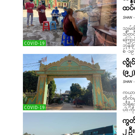
ထပ်
SHAN
-
သျှမ်း
သီတင်း
ကြောင်းစုံစမ
COVID-19
ဘုန်းက
စ် -၁၉
လွို
(၉၂)
SHAN
-
ကယားပြ
တိုက်
သိရှိရသည်။ သြဂုတ် (၂၃ မှ ၂၄) ထိ 
COVID-19
ပါး ကိ
ကွတ်
၂ ဦး