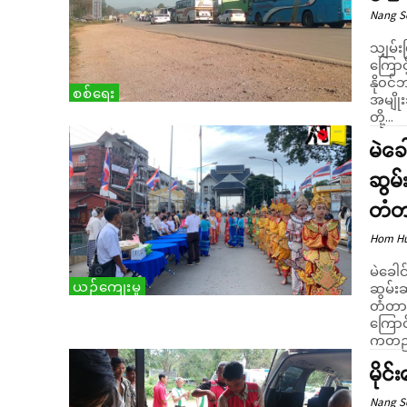
Nang 
သျှမ်း
ကြောင
နို၀င
စစ်ရေး
အမျို
တို့...
မဲခေ
ဆွမ်
တံတာ
Hom H
မဲခေါ
ယဉ်ကျေးမှု
ဆွမ်းဆ
တံတား
ကြောင်းသိရသည်။ အော
ကတည်း
မိုင်
Nang 