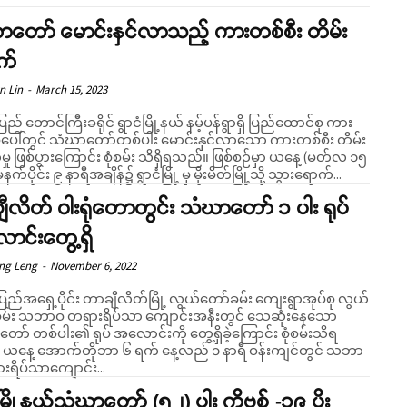
ာတော် မောင်းနှင်လာသည့် ကားတစ်စီး တိမ်း
က်
n Lin
-
March 15, 2023
ပြည် တောင်ကြီးခရိုင် ရွာငံမြို့နယ် နမ့်ပန်ရွာရှိ ပြည်ထောင်စု ကား
ပေါ်တွင် သံဃာတော်တစ်ပါး မောင်းနှင်လာသော ကားတစ်စီး တိမ်း
ဖြစ်ပွားကြောင်း စုံစမ်း သိရှိရသည်။ ဖြစ်စဉ်မှာ ယနေ့ (မတ်လ ၁၅
က်ပိုင်း ၉ နာရီအချိန်၌ ရွာငံမြို့ မှ မိုးမိတ်မြို့သို့ သွားရောက်...
ီလိတ် ဝါးရုံတောတွင်း သံဃာတော် ၁ ပါး ရုပ်
ာင်းတွေ့ရှိ
eng Leng
-
November 6, 2022
ပြည်အရှေ့ပိုင်း တာချီလိတ်မြို့ လွယ်တော်ခမ်း ကျေးရွာအုပ်စု လွယ်
မ်း သဘာဝ တရားရိပ်သာ ကျောင်းအနီးတွင် သေဆုံးနေသော
ာ် တစ်ပါး၏ ရုပ် အလောင်းကို တွေ့ရှိခဲ့ကြောင်း စုံစမ်းသိရ
် သဘာ
ားရိပ်သာကျောင်း...
နီမြို့နယ်သံဃာတော် (၅၂) ပါး ကိုဗစ် -၁၉ ပိုး