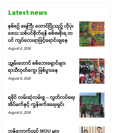
Latest news
နှစ်စဉ် ရေကြီး တောင်ပြိုသည့် ဟိုပုံး
ဒေသ သစ်ပင်စိုက်ရန် စစ်အစိုးရ တ
ပင် ကျပ်လေးရာဖြင့်ရောင်းချနေ
August 6, 2026
သျှမ်းတောင် စစ်ဘေးရှောင်များ
ရာသီတုတ်ကွေး ဖြစ်ပွားနေ
August 6, 2026
ရခိုင် လမ်းဆုံလမ်းခွ – လွတ်လပ်ရေး
အိပ်မက်နှင့် ကွန်ဖက်ဒရေးရှင်း
August 6, 2026
ဘန်ကောက်တွင် MOU များ