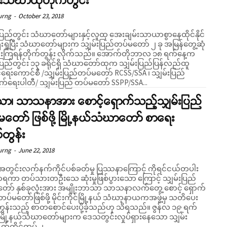
်းသံဃာထုတိုက်တွင်း
urng
-
October 23, 2018
းပြည်တွင်း သံဃာတော်များနှင့်လူထု အေးချမ်းသာယာစွာနေထိုင်နိုင်
ေးရှုပြီး သံဃာတော်များက သျှမ်းပြည်တပ်မတော် ၂ ခု အမြန်တွေ့ဆုံ
ြရန်တိုက်တွန်း လိုက်သည်။ အောက်တိုဘာလ ၁၈ ရက်နေ့က
းပြည်တွင်း ၁၃ ခရိုင်ရှိ သံဃာတော်ထုက သျှမ်းပြည်ပြန်လည်ထူ
ရေးကောင်စီ /သျှမ်းပြည်တပ်မတော် RCSS/SSA ၊ သျှမ်းပြည်
က်ရေးပါတီ/ သျှမ်းပြည် တပ်မတော် SSPP/SSA...
ာ၊ သာသနာအား စောင့်ရှောက်သည့်သျှမ်းပြည်
တော် ဖြစ်ဖို့ မြို့နယ်သံဃာတော် စာရေး
်တွန်း
urng
-
June 22, 2018
ွင်းလက်နက်ကိုင်ပစ်ခတ်မှု ပြဿနာကြောင့် ကိုရင်ငယ်တပါး
ရကာ တပ်သားတဦးသေ ဆုံးမှုဖြစ်ပွားသော ကြောင့် သျှမ်းပြည်
ော် နှစ်ခုလုံးအား အမျိုးဘာသာ သာသနာလက်တွေ့ စောင့် ရှောက်
ပ်မတော်ဖြစ်ဖို့ မိုင်းကိုင်မြို့နယ် သံဃာ့နာယကအဖွဲ့မှ သတိပေး
န်းသည့် စာတစောင်ပေးပို့ခဲ့သည်ဟု သိရသည်။ ဇွန်လ ၁၉ ရက်
မြို့နယ်သံဃာတော်များက ဒေသတွင်းလှုပ်ရှားနေသော သျှမ်း
်ကိုင်တပ် ၂...