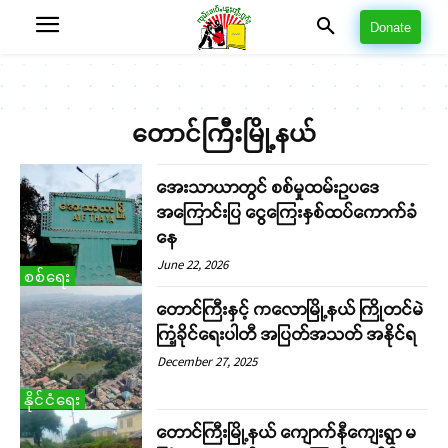
Donate
တောင်ကြီးမြို့နယ်
အေးသာယာတွင် စစ်မှုထမ်းဥပဒေ
အကြောင်းပြ ငွေကြေးနှစ်ထပ်ကောက်ခံ
နေ
June 22, 2026
စစ်ရေး
တောင်ကြီးနှင့် ကလောမြို့နယ် ကြိုတင်မဲ
ကြံ့ခိုင်ရေးပါတီ အပြတ်အသတ် အနိုင်ရ
December 27, 2025
နိုင်ငံရေး
တောင်ကြီးမြို့နယ် ကျောက်နီကျေးရွာ မ