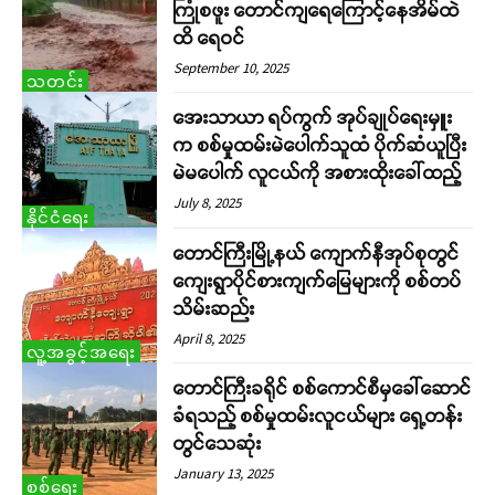
ကြုံစဖူး တောင်ကျရေကြောင့်နေအိမ်ထဲ
ထိ ရေဝင်
September 10, 2025
သတင်း
အေးသာယာ ရပ်ကွက် အုပ်ချုပ်ရေးမှူး
က စစ်မှုထမ်းမဲပေါက်သူထံ ပိုက်ဆံယူပြီး
မဲမပေါက် လူငယ်ကို အစားထိုးခေါ်ထည့်
July 8, 2025
နိုင်ငံရေး
တောင်ကြီးမြို့နယ် ကျောက်နီအုပ်စုတွင်
ကျေးရွာပိုင်စားကျက်မြေများကို စစ်တပ်
သိမ်းဆည်း
April 8, 2025
လူ့အခွင့်အရေး
တောင်ကြီးခရိုင် စစ်ကောင်စီမှခေါ်ဆောင်
ခံရသည့် စစ်မှုထမ်းလူငယ်များ ရှေ့တန်း
တွင်သေဆုံး
January 13, 2025
စစ်ရေး