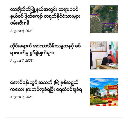
တာချီလိတ်မြို့နယ်အတွင်း တရားမဝင်
နယ်စပ်ဖြတ်ကျော် တရုတ်နိုင်ငံသားများ
ဖမ်းဆီးရမိ
August 8, 2026
ထိုင်းရောက် အာဏာသိမ်းသမ္မတနှင့် စစ်
ရာဇဝတ်မှု စွပ်စွဲချက်များ
August 7, 2026
အောင်ပန်းတွင် အသက် (၆) နှစ်အရွယ်
ကလေး နားကပ်လုခံရပြီး ရေထဲပစ်ချခံရ
August 7, 2026