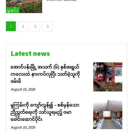
မှုခင်း
1
2
3
Latest news
အောင်ပန်းမြို့ အသက် (၆) နှစ်အရွယ်
ကလေးထံ နားကပ်လုပြီး သတ်ခဲ့သူကို
ဖမ်းမိ
August 10, 2026
မူကြမ်းကို ကျော်လွန်၍ – စစ်မှန်သော
ညီညွတ်ရေးကို သင်ယူရမည့် ဗမာ
ခေါင်းဆောင်ပိုင်း
August 10, 2026