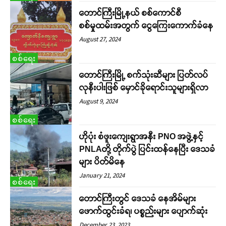
တောင်ကြီးမြို့နယ် စစ်ကောင်စီ
စစ်မှုထမ်းအတွက် ငွေကြေးကောက်ခံနေ
August 27, 2024
စစ်ရေး
တောင်ကြီးမြို့ စက်သုံးဆီများ ပြတ်လပ်
လုနီးပါးဖြစ် မှောင်ခိုရောင်းသူများရှိလာ
August 9, 2024
စစ်ရေး
ဟိုပုံး စံဖူးကျေးရွာအနီး PNO အဖွဲ့နှင့်
PNLAတို့ တိုက်ပွဲ ပြင်းထန်နေပြီး ဒေသခံ
များ ပိတ်မိနေ
January 21, 2024
စစ်ရေး
တောင်ကြီးတွင် ဒေသခံ နေအိမ်များ
ဖောက်ထွင်းခံရ၊ ပစ္စည်းများ ပျောက်ဆုံး
December 23, 2023