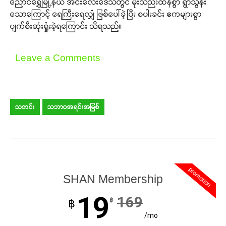
ညောင်ရွှေမြို့နယ် အင်းလေးဒေသတွင် မိုးသည်းထန်စွာ ရွာသွန်း
သောကြောင့် ရေကြီးရေလျှံ ဖြစ်ပေါ်ခဲ့ပြီး စပါးခင်း ဧကများစွာ
ပျက်စီးဆုံးရှုံးခဲ့ရကြောင်း သိရသည်။
Leave a Comments
သတင်း
သဘာဝအရင်းအမြစ်
promotion
SHAN Membership
19
169
฿
฿
/mo