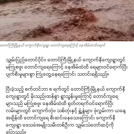
တောင်ကြီးမြို့နယ် ကျောက်နီကျေးရွာ တောင်ကျရေကြောင့် နေအိမ်ထဲထိရေဝင်
သျှမ်းပြည်တောင်ပိုင်း၊ တောင်ကြီးမြို့နယ် ကျောက်နီကျေးရွာတွင်
မကြုံစဖူး တောင်ကျရေကြောင့် နေအိမ်ထဲထိ ရေများဝင်ရောက်ပြီး
ပျက်စီးမှုများစွာ ကြုံတွေ့နေရကြောင်း သတင်းရရှိသည်။
ပြီးခဲ့သည့် စက်တင်ဘာ ၈ ရက်တွင် တောင်ကြီးမြို့နယ် ကျောက်နီ
ကျေးရွာတွင် မိုးသည်းထန်စွာ ရွာသွန်းမှုကြောင့် တောင်ကျရေ
များသည် မကြုံစဖူး နေအိမ်ထဲထိ ရုတ်တရက်ဝင်ရောက်ပြီး
လမ်းများတွင် ကျောက်တုံး၊ သစ်တုံးနှင့် ရွှံ့နွံများ ဖုံလွှမ်းကာ ယနေ့
အချိန်ထိ တောင်ကျရေ စီးဆင်းနေသေးကြောင်း ကျောက်နီ
ကျေးရွာ ဒေသခံအမျိုးသမီးတစ်ဉီးက သျှမ်းသံတော်ဆင့်ကို
ပြောသည်။