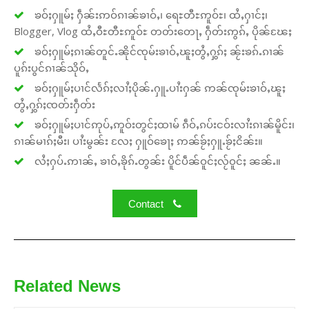
ၶဝ်ႈႁူမ်ႈ ႁဵၼ်းဢဝ်ၵၢၼ်ၶၢဝ်ႇ၊ ရေႊတီႊဢူဝ်ႊ၊ ထႆႇႁၢင်ႈ၊
Blogger, Vlog ထႆႇဝီႊတီႊဢူဝ်ႊ တတ်းတေႃႇ ႁဵတ်းဢွၵ်ႇ ပိုၼ်ၽႄႈ
ၶဝ်ႈႁူမ်ႈၵၢၼ်တူင်ႉၼိုင်ၸုမ်းၶၢဝ်ႇၽူႈတွႆႇႁွၵ်ႈ ၼႂ်းၶၵ်ႉၵၢၼ်
ပူၵ်းပွင်ၵၢၼ်သိုဝ်ႇ
ၶဝ်ႈႁူမ်ႈပၢင်လႅၵ်ႈလၢႆႈပိုၼ်ႉႁူႉပၢႆးႁၼ် ဢၼ်ၸုမ်းၶၢဝ်ႇၽူႈ
တွႆႇႁွၵ်ႈၸတ်းႁဵတ်း
ၶဝ်ႈႁူမ်ႈပၢင်ဢုပ်ႇဢူဝ်းတွင်ႈထၢမ် ၵဵဝ်ႇၵပ်းငဝ်းလၢႆးၵၢၼ်မိူင်း၊
ၵၢၼ်မၢၵ်ႈမီး၊ ပၢႆးမွၼ်း လႄႈ ႁူဝ်ၶေႃႈ ဢၼ်ၶႂ်ႈႁူႉၶႂ်ႈငိၼ်း။
လႆႈႁပ်ႉဢၢၼ်ႇ ၶၢဝ်ႇၶိုၵ်ႉတွၼ်း ပိူင်ပဵၼ်ဝူင်ႈလႂ်ဝူင်ႈ ၼၼ်ႉ။
Contact
Related News