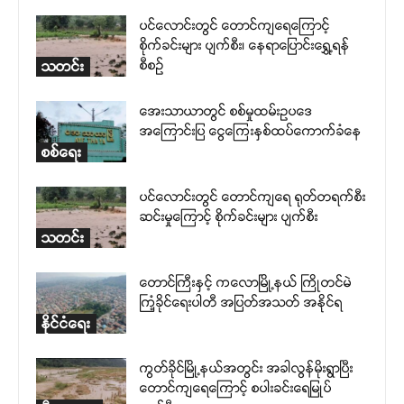
ပင်လောင်းတွင် တောင်ကျရေကြောင့်
စိုက်ခင်းများ ပျက်စီး၊ နေရာပြောင်းရွှေ့ရန်
စီစဉ်
သတင်း
အေးသာယာတွင် စစ်မှုထမ်းဥပဒေ
အကြောင်းပြ ငွေကြေးနှစ်ထပ်ကောက်ခံနေ
စစ်ရေး
ပင်လောင်းတွင် တောင်ကျရေ ရုတ်တရက်စီး
ဆင်းမှုကြောင့် စိုက်ခင်းများ ပျက်စီး
သတင်း
တောင်ကြီးနှင့် ကလောမြို့နယ် ကြိုတင်မဲ
ကြံ့ခိုင်ရေးပါတီ အပြတ်အသတ် အနိုင်ရ
နိုင်ငံရေး
ကွတ်ခိုင်မြို့နယ်အတွင်း အခါလွန်မိုးရွာပြီး
တောင်ကျရေကြောင့် စပါးခင်းရေမြုပ်