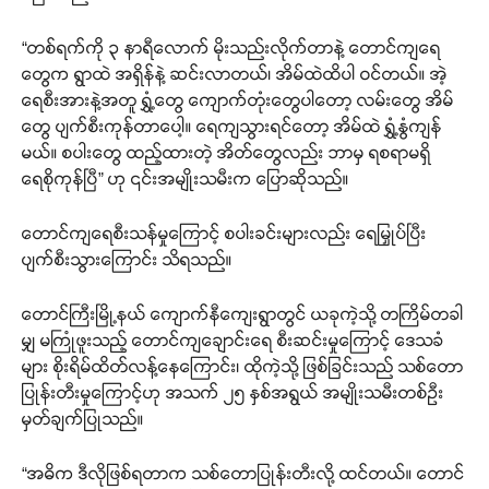
“တစ်ရက်ကို ၃ နာရီလောက် မိုးသည်းလိုက်တာနဲ့ တောင်ကျရေ
တွေက ရွာထဲ အရှိန်နဲ့ ဆင်းလာတယ်၊ အိမ်ထဲထိပါ ဝင်တယ်။ အဲ့
ရေစီးအားနဲ့အတူ ရွှံ့တွေ ကျောက်တုံးတွေပါတော့ လမ်းတွေ အိမ်
တွေ ပျက်စီးကုန်တာပေါ့။ ရေကျသွားရင်တော့ အိမ်ထဲ ရွှံ့နွံကျန်
မယ်။ စပါးတွေ ထည့်ထားတဲ့ အိတ်တွေလည်း ဘာမှ ရစရာမရှိ
ရေစိုကုန်ပြီ” ဟု ၎င်းအမျိုးသမီးက ပြောဆိုသည်။
တောင်ကျရေစီးသန်မှုကြောင့် စပါးခင်းများလည်း ရေမြှုပ်ပြီး
ပျက်စီးသွားကြောင်း သိရသည်။
တောင်ကြီးမြို့နယ် ကျောက်နီကျေးရွာတွင် ယခုကဲ့သို့ တကြိမ်တခါ
မျှ မကြုံဖူးသည့် တောင်ကျချောင်းရေ စီးဆင်းမှုကြောင့် ဒေသခံ
များ စိုးရိမ်ထိတ်လန့်နေကြောင်း၊ ထိုကဲ့သို့ ဖြစ်ခြင်းသည် သစ်တော
ပြုန်းတီးမှုကြောင့်ဟု အသက် ၂၅ နှစ်အရွယ် အမျိုးသမီးတစ်ဉီး
မှတ်ချက်ပြုသည်။
“အဓိက ဒီလိုဖြစ်ရတာက သစ်တောပြုန်းတီးလို့ ထင်တယ်။ တောင်