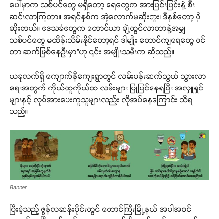
ပေါ်မှာက သစ်ပင်တွေ မရှိတော့ ရေတွေက အားပြင်းပြင်းနဲ့ စီး
ဆင်းလာကြတာ။ အရင်နှစ်က အဲ့လောက်မဆိုးဘူး၊ ဒီနှစ်တော့ ပို
ဆိုးတယ်။ ဒေသခံတွေက တောင်ယာ ချဲ့ထွင်လာတာနဲ့အမျှ
သစ်ပင်တွေ မထိန်းသိမ်းနိုင်တော့ရင် ဒါမျိုး တောင်ကျရေတွေ ဝင်
တာ ဆက်ဖြစ်နေဦးမှာ”ဟု ၎င်း အမျိုးသမီးက ဆိုသည်။
ယခုလက်ရှိ ကျောက်နီကျေးရွာတွင် လမ်းပန်းဆက်သွယ် သွားလာ
ရေးအတွက် ကိုယ်ထူကိုယ်ထ လမ်းများ ပြုပြင်နေရပြီး အလှူရှင်
များနှင့် လုပ်အားပေးကူသူများလည်း လိုအပ်နေကြောင်း သိရ
သည်။
Banner
ပြီးခဲ့သည့် ဇွန်လဆန်းပိုင်းတွင် တောင်ကြီးမြို့နယ် အပါအဝင်