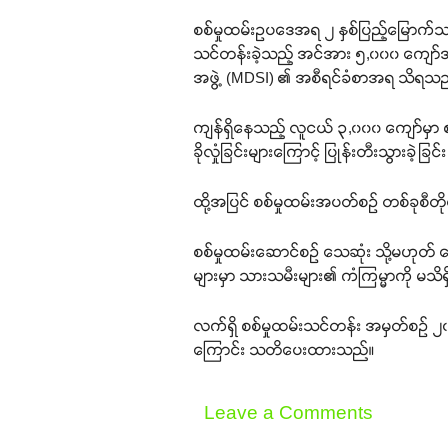
စစ်မှုထမ်းဥပဒေအရ ၂ နှစ်ပြည့်မြောက်
သင်တန်းခဲ့သည့် အင်အား ၅,၀၀၀ ကျော်အန
အဖွဲ့ (MDSI) ၏ အစီရင်ခံစာအရ သိရသည
ကျန်ရှိနေသည့် လူငယ် ၃,၀၀၀ ကျော်မှာ စစ
ခိုလှုံခြင်းများကြောင့် ပြုန်းတီးသွားခဲ့ခြ
ထို့အပြင် စစ်မှုထမ်းအပတ်စဉ် တစ်ခုစီတိ
စစ်မှုထမ်းဆောင်စဉ် သေဆုံး သို့မဟုတ် 
များမှာ သားသမီးများ၏ ကံကြမ္မာကို 
လက်ရှိ စစ်မှုထမ်းသင်တန်း အမှတ်စဉ် ၂
ကြောင်း သတိပေးထားသည်။
Leave a Comments