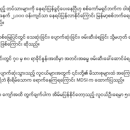
သည့် တပ်သားများကို နေရပ်ပြန်ခွင့်ပေးနေပြီဟု စစ်ကော်မရှင်ဘက်က 
က် ၂,၀၀၀ ဝန်းကျင်သာ နေရပ်ပြန်လာနိုင်ကြောင်း မြန်မာ့စစ်ဘက်ရေးရာ
်။
်မြေပြင်တွင် သေဆုံးခြင်း၊ ပျောက်ဆုံးခြင်း၊ ဖမ်းဆီးခံရခြင်း သို့မဟုတ
င်း ဖြစ်ကြောင်း ဆိုသည်။
ုင်းတွင် ၇၀ မှ ၈၀ ရာခိုင်နှုန်းအထိမှာ အတင်းအဓမ္မ ဖမ်းဆီးခေါ်ဆောင်ခံ
ပျောက်ဆုံးသွားသည့် လူငယ်များအတွက် ၎င်းတို့၏ မိသားစုများထံ အကြော
မသိရှိဘဲ စိုးရိမ်သောက ရောက်နေကြရကြောင်း MDSI က ထောက်ပြသည်။
၀ ကျော်အထိ တွက်ချက်ပါက အိမ်မပြန်နိုင်တော့သည့် လူငယ်ဦးရေမှာ ၅၀