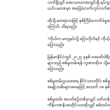
လက်ရှိတွင် အေးသာယာအတွင်းရှိ ရပ်ကွက
ယင်းပမာဏမှာ အခြေခံလက်လုပ်လက်စား မ
ထိုသို့ မတရားသဖြင့် နှစ်ကြိမ်ကေက်ခံမ
ကြောင်း သိရသည်။
“ကိုယ်က မကျနပ်လို့ ပြောလိုက်ရင် ကိ
ပြောသည်။
မြန်မာနိုင်ငံတွင် ၂၀၂၄ ခုနှစ် ဖေဖော်ဝါရီ
များသည် စစ်မှုထမ်းရန် လူးစားထိုးခ သိ
ပြောသည်။
စစ်မှုထမ်းဥပဒေအရ နိုင်ငံသားတိုင်း စ
အမျိုးသမီးများအနေဖြင့် အသက် ၁၈ န
စစ်မှုထမ်း အပတ်စဉ်တစ်ခုလျှင် သင်တန်းသ
ကိန်းဂဏန်းအတိုင်းသာဆိုလျှင် စစ်တပ်က 