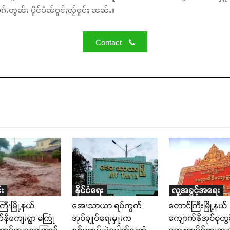
်ႉတွၼ်း ပိူင်ပဵၼ်ဝူင်ႈလႂ်ဝူင်ႈ ၼၼ်ႉ။
Contact
း
နိုင်ငံရေး
လူ့အခွင့်အရေး
ြီးမြို့နယ်
အေးသာယာ ရပ်ကွက်
တောင်ကြီးမြို့နယ်
နီကျေးရွာ မကြုံ
အုပ်ချုပ်ရေးမှူးက
ကျောက်နီအုပ်စုတွ