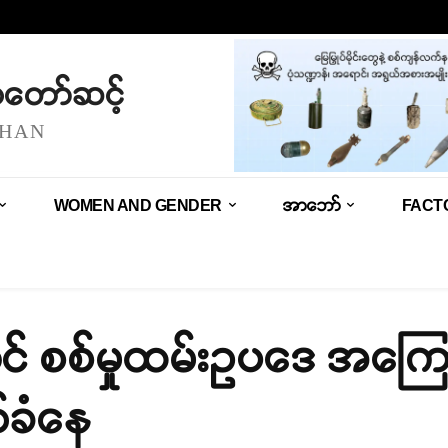
သံတော်ဆင့်
SHAN
WOMEN AND GENDER
အာဘော်
FACT
 စစ်မှုထမ်းဥပဒေ အကြောင
်ခံနေ