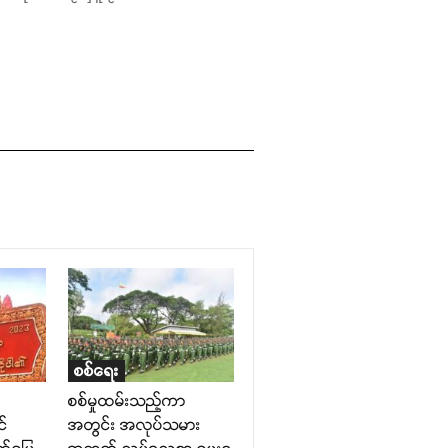
စစ်ရေး
စစ်မှုထမ်းသည့်ကာ
င်
အတွင်း အလုပ်သမား