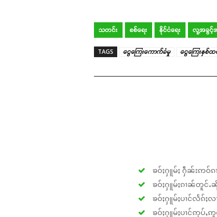
သတင်း
စစ်ရေး
နိုင်ငံရေး
လူ့အခွင့
TAGS
ငွေကြေးကောက်ခံမှု
ငွေကြေးနှစ်ထ
ၶဝ်ႈႁူမ်ႈ ႁဵၼ်းဢဝ်ၵၢ
ၶဝ်ႈႁူမ်ႈၵၢၼ်တူင်ႉၼိုင
ၶဝ်ႈႁူမ်ႈပၢင်လႅၵ်ႈလၢ
ၶဝ်ႈႁူမ်ႈပၢင်ဢုပ်ႇဢူဝ