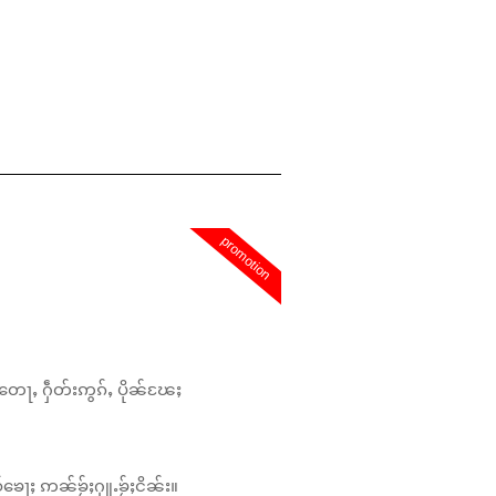
promotion
တေႃႇ ႁဵတ်းဢွၵ်ႇ ပိုၼ်ၽႄႈ
်ၶေႃႈ ဢၼ်ၶႂ်ႈႁူႉၶႂ်ႈငိၼ်း။