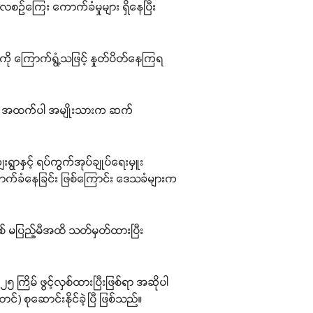
ဉ်ကြေး ကောက်ခံမှုများ ရှိနေပြီး
ို ကြောက်ရွံ့သဖြင့် နှုတ်ပိတ်နေကြရ
း” ဟု အထက်ပါ အမျိုးသားက ဆက်
းရွာနှင့် ရပ်ကွက်အုပ်ချုပ်ရေးမှူး
ကောက်ခံနေခြင်း ဖြစ်ကြောင်း ဒေသခံများက
စ် မပြည့်မီအထိ သတ်မှတ်ထားပြီး
 ကြိမ် ဖွင့်လှစ်ထားပြီးဖြစ်ရာ အဆိုပါ
) စုဆောင်းနိုင်ခဲ့ပြီ ဖြစ်သည်။