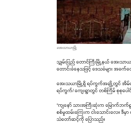
အေးသာယာမြို့
သျှမ်းပြည် တောင်ကြီးမြို့နယ် အေးသာယ
တောင်းခံနေသဖြင့် ဒေသခံများ အခက်တွ
အေးသယာမြို့ရှိ ရပ်ကွက်အချို့တွင် အိ
ရပ်ကွက်/ ကျေးရွာတွင် တစ်ကြိမ် စုစ
“ကျနော် သားအကြီးဆုံးက မြောက်ဘက်ရွာ
စစ်မှုထမ်းကြေးက ငါးသောင်းလေ။ ဒီမှာ င
သံတော်ဆင့်ကို ပြောသည်။