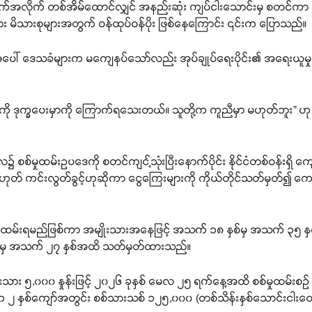
်အလိုက် တစ်အိမ်ထောင်လျှင် အနည်းဆုံး ကျပ်ငါးသောင်းမှ စတင်ကာ လစ
ိသားစုများအတွက် ဝန်ထုပ်ဝန်ပိုး ဖြစ်နေကြောင်း ၎င်းက ပြောသည်။
ှုအပေါ် ဒေသခံများက မကျေနပ်သော်လည်း အုပ်ချုပ်ရေးပိုင်း၏ အရေးယူမှုက
ုယ့်ကို ဒုက္ခပေးမှာကို ကြောက်ရသေးတယ်။ သူတို့က ကူညီမှာ မဟုတ်ဘူ
လ၌ စစ်မှုထမ်းဥပဒေကို စတင်ကျင့်သုံးပြီးနောက်ပိုင်း နိုင်ငံတစ်ဝန်းရှိ ကျေ
ု့မဟုတ် ကင်းလွတ်ခွင့်ဟုဆိုကာ ငွေကြေးများကို ကိုယ်တိုင်သတ်မှတ်၍ 
စ်မှုထမ်းရမည်ဖြစ်ကာ အမျိုးသားအနေဖြင့် အသက် ၁၈ နှစ်မှ အသက် ၃၅ နှ
ှစ်မှ အသက် ၂၇ နှစ်အထိ သတ်မှတ်ထားသည်။
ား ၅,၀၀၀ နှုန်းဖြင့် ၂၀၂၆ ခုနှစ် မေလ ၂၅ ရက်နေ့အထိ စစ်မှုထမ်းစဉ် ၂၅
၂ နှစ်ကျော်အတွင်း စစ်သားသစ် ၁၂၅,၀၀၀ (တစ်သိန်းနှစ်သောင်းငါးထောင်