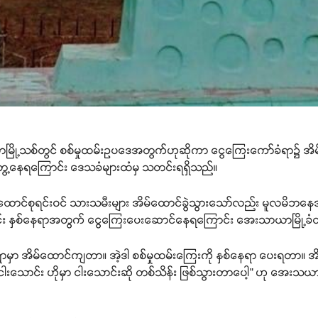
ာမြို့သစ်တွင် စစ်မှုထမ်းဥပဒေအတွက်ဟုဆိုကာ ငွေကြေးကော်ခံရာ၌ အိမ်ထေ
ေ့နေရကြောင်း ဒေသခံများထံမှ သတင်းရရှိသည်။
မ်ထောင်စုရင်းဝင် သားသမီးများ အိမ်ထောင်ခွဲသွားသော်လည်း မူလမိဘနေအ
ုပေါင်း နှစ်နေရာအတွက် ငွေကြေးပေးဆောင်နေရကြောင်း အေးသာယာမြို့
မှာ အိမ်ထောင်ကျတာ။ အဲ့ဒါ စစ်မှုထမ်းကြေးကို နှစ်နေရာ ပေးရတာ။ အ
ါးသောင်း ဟိုမှာ ငါးသောင်းဆို တစ်သိန်း ဖြစ်သွားတာပေါ့” ဟု အေးသယာမ