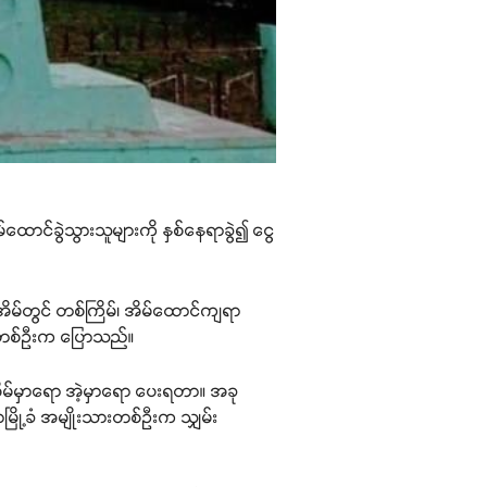
ာင်ခွဲသွားသူများကို နှစ်နေရာခွဲ၍ ငွေ
ိမ်တွင် တစ်ကြိမ်၊ အိမ်ထောင်ကျရာ
ခံတစ်ဦးက ပြောသည်။
ိမ်မှာရော အဲ့မှာရော ပေးရတာ။ အခု
ြို့ခံ အမျိုးသားတစ်ဦးက သျှမ်း