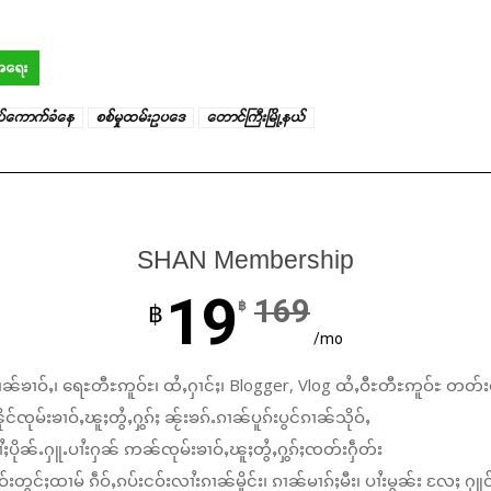
်အရေး
ပ်ကောက်ခံနေ
စစ်မှုထမ်းဉပဒေ
တောင်ကြီးမြို့နယ်
SHAN Membership
19
169
฿
฿
/mo
ၼ်ၶၢဝ်ႇ၊ ရေႊတီႊဢူဝ်ႊ၊ ထႆႇႁၢင်ႈ၊ Blogger, Vlog ထႆႇဝီႊတီႊဢူဝ်ႊ တတ်း
်ၸုမ်းၶၢဝ်ႇၽူႈတွႆႇႁွၵ်ႈ ၼႂ်းၶၵ်ႉၵၢၼ်ပူၵ်းပွင်ၵၢၼ်သိုဝ်ႇ
ႆႈပိုၼ်ႉႁူႉပၢႆးႁၼ် ဢၼ်ၸုမ်းၶၢဝ်ႇၽူႈတွႆႇႁွၵ်ႈၸတ်းႁဵတ်း
်းတွင်ႈထၢမ် ၵဵဝ်ႇၵပ်းငဝ်းလၢႆးၵၢၼ်မိူင်း၊ ၵၢၼ်မၢၵ်ႈမီး၊ ပၢႆးမွၼ်း လႄႈ ႁူဝ