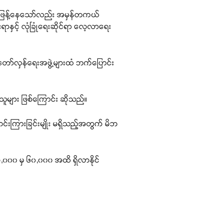
ဝါဒဖြန့်နေသော်လည်း အမှန်တကယ်
နှင့် လုံခြုံရေးဆိုင်ရာ လေ့လာရေး
် တော်လှန်ရေးအဖွဲ့များထံ ဘက်ပြောင်း
ရသူများ ဖြစ်ကြောင်း ဆိုသည်။
င်းကြားခြင်းမျိုး မရှိသည့်အတွက် မိဘ
,၀၀၀ မှ ၆၀,၀၀၀ အထိ ရှိလာနိုင်