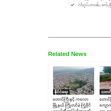
လႆႈႁပ်ႉဢၢၼ်ႇ ၶၢဝ်ႇၶိုၵ
Related News
နိုင်ငံရေး
သတင်
တောင်ကြီးနှင့် ကလော
တောင်က
မြို့နယ် ကြိုတင်မဲ ကြံ့ခိုင်
ကျောက်