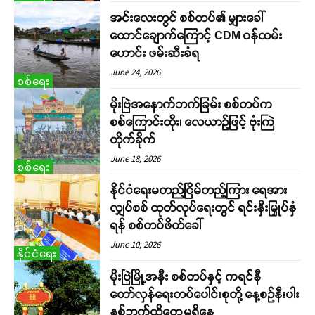
အင်းလေးတွင် စစ်တပ်၏ မျှားခေါ်
ထောင်ချောက်ကြောင့် CDM ဝန်ထမ်း
ဟောင်း ဖမ်းဆီးခံရ
June 24, 2026
စစ်ရေး
မိုးဗြဲအနောက်ဘက်ခြမ်း စစ်တပ်က
စစ်ကြောင်းထိုး၊ လေယာဉ်ဖြင့် ဗုံးကြဲ
တိုက်ခိုက်
June 18, 2026
စစ်ရေး
နိုင်ငံရေးမတည်ငြိမ်တည့်ကြား ရေအား
လျှပ်စစ် ထုတ်လုပ်ရေးတွင် ရင်းနှီးမြှုပ်နှံ
ရန် စစ်တပ်ဖိတ်ခေါ်
June 10, 2026
နိုင်ငံရေး
မိုးဗြဲမြို့အနီး စစ်တပ်နှင့် ကရင်နီ
တော်လှန်ရေးတပ်ပေါင်းစုတို့ နေ့စဉ်နီးပါး
နှစ်ဘက်ထိတွေ့မှုရှိနေ