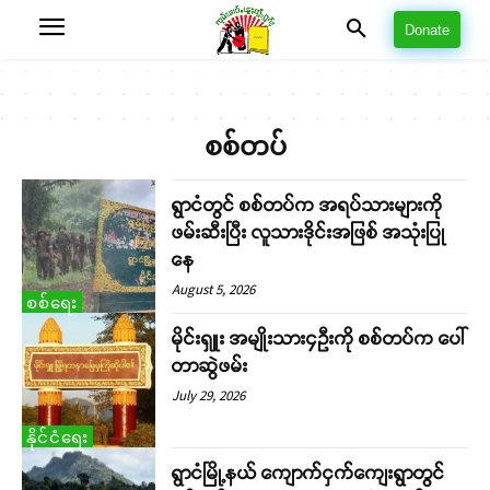
Donate
စစ်တပ်
ရွာငံတွင် စစ်တပ်က အရပ်သားများကို
ဖမ်းဆီးပြီး လူသားဒိုင်းအဖြစ် အသုံးပြု
နေ
August 5, 2026
စစ်ရေး
မိုင်းရှူး အမျိုးသား၄ဉီးကို စစ်တပ်က ပေါ်
တာဆွဲဖမ်း
July 29, 2026
နိုင်ငံရေး
ရွာငံမြို့နယ် ကျောက်ငှက်ကျေးရွာတွင်