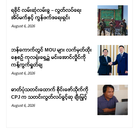
ရခိုင် လမ်းဆုံလမ်းခွ – လွတ်လပ်ရေး
အိပ်မက်နှင့် ကွန်ဖက်ဒရေးရှင်း
August 6, 2026
ဘန်ကောက်တွင် MOU များ လက်မှတ်ထိုး
နေစဉ် ကုလရုံးရှေ့၌ မင်းအောင်လှိုင်ကို
ကန့်ကွက်ရှုတ်ချ
August 6, 2026
ဓာတ်ပုံသတင်းထောက် စိုင်းဇော်သိုက်ကို
CPJ က သတင်းလွတ်လပ်ခွင့်ဆု ချီးမြှင့်
August 6, 2026