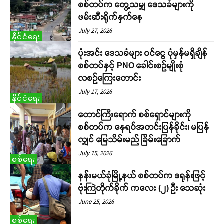
စစ်တပ်က တွေ့သမျှ ဒေသခံများကို
ဖမ်းဆီးရိုက်နှက်နေ
July 27, 2026
နိုင်ငံရေး
ပုံးအင်း ဒေသခံများ ဝင်ငွေ ပုံမှန်မရှိချိန်
စစ်တပ်နှင့် PNO ခေါင်းစဉ်မျိုးစုံ
လစဉ်ကြေးတောင်း
July 17, 2026
နိုင်ငံရေး
တောင်ကြီးရောက် စစ်ရှောင်များကို
စစ်တပ်က နေရပ်အတင်းပြန်ခိုင်း၊ မပြန်
လျှင် မြေသိမ်းမည် ခြိမ်းခြောက်
July 15, 2026
စစ်ရေး
နန်းမယ်ခုံမြို့နယ် စစ်တပ်က ဒရုန်းဖြင့်
ဗုံးကြဲတိုက်ခိုက် ကလေး (၂) ဦး သေဆုံး
June 25, 2026
စစ်ရေး