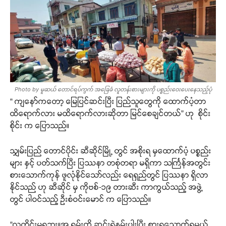
Photo by မူဆယ် တောင်ရပ်ကွက် အခြေခံ လူတန်းစားများကို ပစ္စည်းဝေးပေးနေသည့်ပုံ
“ ကျနော်ကတော့ မြေပြင်ဆင်းပြီး ပြည်သူတွေကို ထောက်ပံ့တာ
ထိရောက်လား မထိရောက်လားဆိုတာ မြင်စေချင်တယ်” ဟု စိုင်း
စိုင်း က ပြောသည်။
သျှမ်းပြည် တောင်ပိုင်း ဆီဆိုင်မြို့ တွင် အစိုးရ မှထောက်ပံ့ ပစ္စည်း
များ နှင့် ပတ်သက်ပြီး ပြဿနာ တစုံတရာ မရှိကာ သင်္ကြန်အတွင်း
စားသောက်ကုန် ဖူလုံနိုင်သော်လည်း ရေရှည်တွင် ပြဿနာ ရှိလာ
နိုင်သည် ဟု ဆီဆိုင် မှ ကိုဗစ်-၁၉ တားဆီး ကာကွယ်သည့် အဖွဲ့
တွင် ပါဝင်သည့် ဦးစံဝင်းမောင် က ပြောသည်။
“လူတိုင်းမရဘူး။အ ရမ်းကို ဆင်းရဲနွမ်းပါးပြီး စားရသောက်ရမယ့်