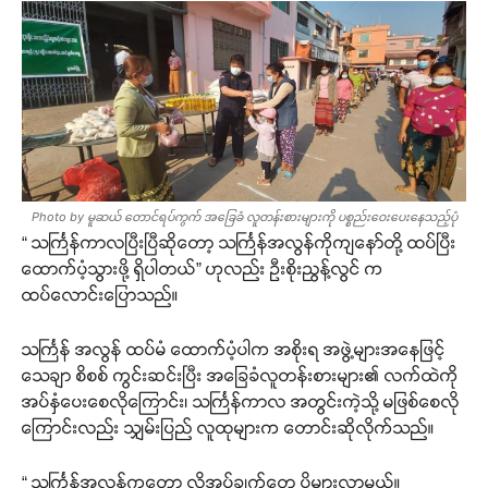
Photo by မူဆယ် တောင်ရပ်ကွက် အခြေခံ လူတန်းစားများကို ပစ္စည်းဝေးပေးနေသည့်ပုံ
“ သင်္ကြန်ကာလပြီးပြီဆိုတော့ သင်္ကြန်အလွန်ကိုကျနော်တို့ ထပ်ပြီး
ထောက်ပံ့သွားဖို့ ရှိပါတယ်” ဟုလည်း ဦးစိုးညွန့်လွင် က
ထပ်လောင်းပြောသည်။
သင်္ကြန် အလွန် ထပ်မံ ထောက်ပံ့ပါက အစိုးရ အဖွဲ့များအနေဖြင့်
သေချာ စိစစ် ကွင်းဆင်းပြီး အခြေခံလူတန်းစားများ၏ လက်ထဲကို
အပ်နှံပေးစေလိုကြောင်း၊ သင်္ကြန်ကာလ အတွင်းကဲ့သို့ မဖြစ်စေလို
ကြောင်းလည်း သျှမ်းပြည် လူထုများက တောင်းဆိုလိုက်သည်။
“ သင်္ကြန်အလွန်ကတော့ လိုအပ်ချက်တွေ ပိုများလာမယ်။