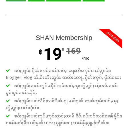
promotion
SHAN Membership
19
169
฿
฿
/mo
ၶဝ်ႈႁူမ်ႈ ႁဵၼ်းဢဝ်ၵၢၼ်ၶၢဝ်ႇ၊ ရေႊတီႊဢူဝ်ႊ၊ ထႆႇႁၢင်ႈ၊
Blogger, Vlog ထႆႇဝီႊတီႊဢူဝ်ႊ တတ်းတေႃႇ ႁဵတ်းဢွၵ်ႇ ပိုၼ်ၽႄႈ
ၶဝ်ႈႁူမ်ႈၵၢၼ်တူင်ႉၼိုင်ၸုမ်းၶၢဝ်ႇၽူႈတွႆႇႁွၵ်ႈ ၼႂ်းၶၵ်ႉၵၢၼ်
ပူၵ်းပွင်ၵၢၼ်သိုဝ်ႇ
ၶဝ်ႈႁူမ်ႈပၢင်လႅၵ်ႈလၢႆႈပိုၼ်ႉႁူႉပၢႆးႁၼ် ဢၼ်ၸုမ်းၶၢဝ်ႇၽူႈ
တွႆႇႁွၵ်ႈၸတ်းႁဵတ်း
ၶဝ်ႈႁူမ်ႈပၢင်ဢုပ်ႇဢူဝ်းတွင်ႈထၢမ် ၵဵဝ်ႇၵပ်းငဝ်းလၢႆးၵၢၼ်မိူင်း၊
ၵၢၼ်မၢၵ်ႈမီး၊ ပၢႆးမွၼ်း လႄႈ ႁူဝ်ၶေႃႈ ဢၼ်ၶႂ်ႈႁူႉၶႂ်ႈငိၼ်း။