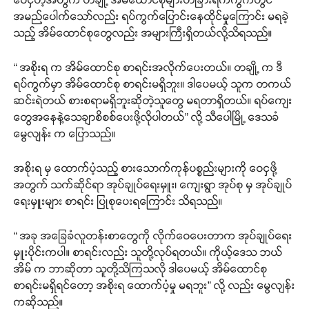
အမည်ပေါက်သော်လည်း ရပ်ကွက်ပြောင်းနေထိုင်မှုကြောင်း မရခဲ့
သည့် အိမ်ထောင်စုတွေလည်း အများကြီးရှိတယ်လို့သိရသည်။
“ အစိုးရ က အိမ်ထောင်စု စာရင်းအလိုက်ပေးတယ်။ တချို့ က ဒီ
ရပ်ကွက်မှာ အိမ်ထောင်စု စာရင်းမရှိဘူး။ ဒါပေမယ့် သူက တကယ်
ဆင်းရဲတယ် စားစရာမရှိဘူးဆိုတဲ့သူတွေ မရတာရှိတယ်။ ရပ်ကျေး
တွေအနေနဲ့သေချာစိစစ်ပေးဖို့လိုပါတယ်” လို့ သီပေါမြို့ ဒေသခံ
မွေလျန်း က ပြောသည်။
အစိုးရ မှ ထောက်ပံ့သည့် စားသောက်ကုန်ပစ္စည်းများကို ဝေငှဖို့
အတွက် သက်ဆိုင်ရာ အုပ်ချုပ်ရေးမှူး၊ ကျေးရွာ အုပ်စု မှ အုပ်ချုပ်
ရေးမှူးများ စာရင်း ပြုစုပေးရကြောင်း သိရသည်။
“ အခု အခြေခံလူတန်းစာတွေကို လိုက်ဝေပေးတာက အုပ်ချုပ်ရေး
မှူးပိုင်းကပါ။ စာရင်းလည်း သူတို့လုပ်ရတယ်။ ကိုယ့်ဒေသ ဘယ်
အိမ် က ဘာဆိုတာ သူတို့သိကြသလို ဒါပေမယ့် အိမ်ထောင်စု
စာရင်းမရှိရင်တော့ အစိုးရ ထောက်ပံ့မှု မရဘူး” လို့ လည်း မွေလျန်း
ကဆိုသည်။