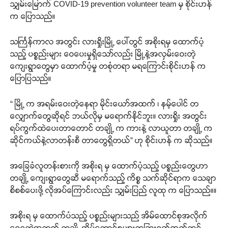
သျှမ်းမြောက် COVID-19 prevention volunteer team မှ စိုင်းဟန်
က ပြောသည်။
သင်္ကြန်ကာလ အတွင်း လားရှိုးမြို့ ပေါ်တွင် အစိုးရမှ ထောက်ပံ့
သည့် ပစ္စည်းများ ဝေပေးမှုရှိသော်လည်း မြို့နဲ့အလှမ်းဝေးတဲ့
ကျေးရွာတွေမှာ ထောက်ပံ့မှု တစုံတရာ မရကြောင်းစိုင်းဟန် က
ပြောပြသည်။
“ မြို့ က အရမ်းဝေးတဲ့နေရာ မိုင်းယော်အထက် ၊ နမ့်ပေါင် တ
လျှောက်တွေဆိုရင် ဘယ်လိုမှ မရောက်နိုင်ဘူး။ လားရှိုး အတွင်း
ရပ်ကွက်ထဲပေးတာတောင် တချို့ က ကားနဲ့ လာယူတာ တချို့ က
ဆိုင်ကယ်နဲ့လာတန်းစီ တာတွေရှိတယ်” ဟု စိုင်းဟန် က ဆိုသည်။
အခြေခံလူတန်းစားကို အစိုးရ မှ ထောက်ပံ့သည့် ပစ္စည်းတွေဟာ
တချို့ ကျေးရွာတွေဆီ မရောက်သည့် ကိစ္စ သက်ဆိုင်ရာက သေချာ
စိစစ်ပေးဖို့ လိုအပ်ကြောင်းလည်း သျှမ်းပြည် လူထု က ပြောသည်။။
အစိုးရ မှ ထောက်ပံသည့် ပစ္စည်းများသည် အိမ်ထောင်စုအလိုက်
ဝေငှတဲ့အတွက် တချို့ အိမ်ထောင်စုများတခြားရက်ကွက်တွင်