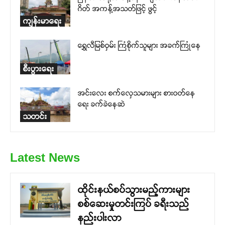
ဂိတ် အကန့်အသတ်ဖြင့် ဖွင့်
ကျန်းမာရေး
ရွှေလီမြစ်ဝှမ်း ကြံစိုက်သူများ အခက်ကြုံနေ
စီးပွားရေး
အင်းလေး စက်လှေသမားများ စားဝတ်နေ
ရေး ခက်ခဲနေဆဲ
သတင်း
Latest News
ထိုင်းနယ်စပ်သွားမည့်ကားများ
စစ်ဆေးမှုတင်းကြပ် ခရီးသည်
နည်းပါးလာ