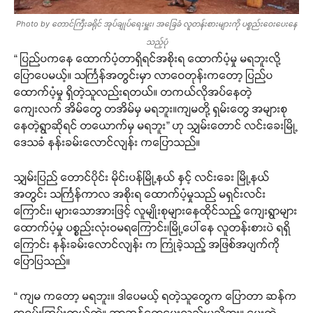
Photo by တောင်ကြီးခရိုင် အုပ်ချုပ်ရေးမှူး၊ အခြေခံ လူတန်းစားများကို ပစ္စည်းဝေးပေးနေ
သည့်ပုံ
“ ပြည်ပကနေ ထောက်ပံ့တာရှိရင်အစိုးရ ထောက်ပံ့မှု မရဘူးလို့
ပြောပေမယ့်။ သင်္ကြန်အတွင်းမှာ လာဝေတုန်းကတော့ ပြည်ပ
ထောက်ပံ့မှု ရှိတဲ့သူလည်းရတယ်။ တကယ်လိုအပ်နေတဲ့
ကျေးလက် အိမ်တွေ တအိမ်မှ မရဘူး။ကျမတို့ ရှမ်းတွေ အများစု
နေတဲ့ရွာဆိုရင် တယောက်မှ မရဘူး” ဟု သျှမ်းတောင် လင်းခေးမြို့
ဒေသခံ နန်းခမ်းလောင်လျန်း ကပြောသည်။
သျှမ်းပြည် တောင်ပိုင်း မိုင်းပန်မြို့နယ် နှင့် လင်းခေး မြို့နယ်
အတွင်း သင်္ကြန်ကာလ အစိုးရ ထောက်ပံ့မှုသည် မရှင်းလင်း
ကြောင်း၊ များသောအားဖြင့် လူမျိုးစုများနေထိုင်သည့် ကျေးရွာများ
ထောက်ပံ့မှု ပစ္စည်းလုံးဝမရကြောင်း၊မြို့ပေါ်နေ လူတန်းစားပဲ ရရှိ
ကြောင်း နန်းခမ်းလောင်လျန်း က ကြုံခဲ့သည့် အဖြစ်အပျက်ကို
ပြောပြသည်။
“ ကျမ ကတော့ မရဘူး။ ဒါပေမယ့် ရတဲ့သူတွေက ပြောတာ ဆန်က
အရမ်းကြမ်းတယ်တဲ့။ ဘာဆန်တွေပေးလည်းမသိဘူး။ ပေးတဲ့