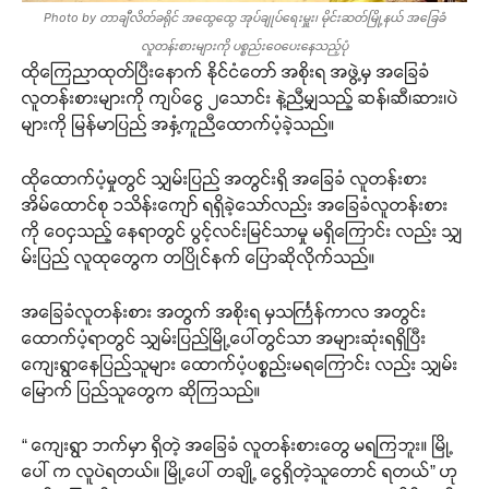
Photo by တာချီလိတ်ခရိုင် အထွေထွေ အုပ်ချုပ်ရေးမှူး၊ မိုင်းဆတ်မြို့နယ် အခြေခံ
လူတန်းစားများကို ပစ္စည်းဝေပေးနေသည့်ပုံ
ထိုကြေညာထုတ်ပြီးနောက် နိုင်ငံတော် အစိုးရ အဖွဲ့မှ အခြေခံ
လူတန်းစားများကို ကျပ်ငွေ ၂သောင်း နဲ့ညီမျှသည့် ဆန်၊ဆီ၊ဆား၊ပဲ
များကို မြန်မာပြည် အနှံ့ကူညီထောက်ပံ့ခဲ့သည်။
ထိုထောက်ပံ့မှုတွင် သျှမ်းပြည် အတွင်းရှိ အခြေခံ လူတန်းစား
အိမ်ထောင်စု ၁သိန်းကျော် ရရှိခဲ့သော်လည်း အခြေခံလူတန်းစား
ကို ဝေငှသည့် နေရာတွင် ပွင့်လင်းမြင်သာမှု မရှိကြောင်း လည်း သျှ
မ်းပြည် လူထုတွေက တပြိုင်နက် ပြောဆိုလိုက်သည်။
အခြေခံလူတန်းစား အတွက် အစိုးရ မှသင်္ကြန်ကာလ အတွင်း
ထောက်ပံ့ရာတွင် သျှမ်းပြည်မြို့ပေါ်တွင်သာ အများဆုံးရရှိပြီး
ကျေးရွာနေပြည်သူများ ထောက်ပံ့ပစ္စည်းမရကြောင်း လည်း သျှမ်း
မြောက် ပြည်သူတွေက ဆိုကြသည်။
“ ကျေးရွာ ဘက်မှာ ရှိတဲ့ အခြေခံ လူတန်းစားတွေ မရကြဘူး။ မြို့
ပေါ် က လူပဲရတယ်။ မြို့ပေါ် တချို့ ငွေရှိတဲ့သူတောင် ရတယ်” ဟု