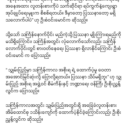
အနေအထား လူတန်းစားကိုပဲ သက်ဆိုင်ရာ ရပ်ကွက်နဲ့ကျေးရွာ
အုပ်ချုပ်ရေးမှူးက စိစစ်ရတယ်။ ဒီမှာတော့ ပြဿနာတော့ မရှိ
သလောက်ပါပဲ” ဟု ဦးစံဝင်းမောင်က ဆိုသည်။
သို့သော် သင်္ကြန်နောက်ပိုင်း မည်ကဲ့သို့ ပြဿနာ မျိုးကြားရမည်ကို
မသိရှိကြောင်း၊ သင်္ကြန်အတွင်း လုံလောက်သော်လည်း သင်္ကြန်
လောက်ပိုင်းတွင် စားဝတ်နေရေး ပြဿနာ ရှိလာနိုင်ကြောင်း ဦးစံ
ဝင်းမောင် က ပြောသည်။
“ သျှမ်းပြည်မှာ သင်္ကြန်ကာလ အစိုးရ ရဲ့ ထောက်ပံ့မှု ဝေတာ
အအောင်မြင်ဆုံးလို့ ပြောလို့ရတယ်။ ပြဿနာ သိပ်မရှိဘူး” ဟု သျှ
မ်းပြည် အစိုးရ အဖွဲ့ဝင် စီမံကိန်းနှင့် ဘဏ္ဍာရေး ဝန်ကြီး ဦးစိုးညွှန့်
လွင်က ပြောသည်။
သင်္ကြန်ကာလအတွင်း သျှမ်းပြည်အတွင်းရှိ အခြေခံလူတန်းစား
အိမ်ထောင်စု ၁သိန်းကျော်ကို ထောက်ပံ့နိုင်ခဲ့ကြောင်းလည်း ဦးစိုး
ညွှန့်လွင်က ဆိုသည်။