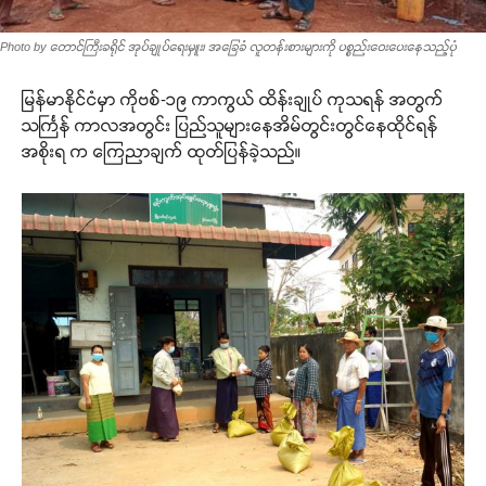
Photo by တောင်ကြီးခရိုင် အုပ်ချုပ်ရေးမှူး၊ အခြေခံ လူတန်းစားများကို ပစ္စည်းဝေးပေးနေသည့်ပုံ
မြန်မာနိုင်ငံမှာ ကိုဗစ်-၁၉ ကာကွယ် ထိန်းချုပ် ကုသရန် အတွက်
သင်္ကြန် ကာလအတွင်း ပြည်သူများနေအိမ်တွင်းတွင်နေထိုင်ရန်
အစိုးရ က ကြေညာချက် ထုတ်ပြန်ခဲ့သည်။