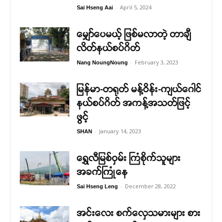
-
April 5, 2024
Sai Hseng Aai
မျှော်ပေမယ့် ဖြစ်မလာတဲ့ တာချီ
လိတ်နယ်စပ်ဂိတ်
-
February 3, 2023
Nang NoungNoung
မြန်မာ-တရုတ် မန့်ဝိန်း-ကျယ်ဂေါင်
နယ်စပ်ဂိတ် အကန့်အသတ်ဖြင့်
ဖွင့်
-
January 14, 2023
SHAN
ရွှေလီမြစ်ဝှမ်း ကြံစိုက်သူများ
အခက်ကြုံနေ
-
December 28, 2022
Sai Hseng Leng
အင်းလေး စက်လှေသမားများ စား