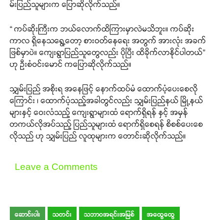
မ်းပြည်သူများက ပြောဆိုလိုက်သည်။
“ ကပ်ဆိုးကြီးက ဘယ်လောက်ထိကြားမှာလဲမသိဘူး။ ကပ်ဆိုး
ကာလ ရှိနေသရွေ့တော့ စားဝတ်နေရေး အတွက် အားလုံး အခက်
ဖြစ်မှာပဲ။ ကျေးရွာပြည်သူတွေလည်း ပိုပြီး ထိခိုက်လာနိုင်ပါတယ်”
ဟု ဦးစံဝင်းမောင် ကပြောဆိုလိုက်သည်။
သျှမ်းပြည် အစိုးရ အနေဖြင့် နောက်ထပ်မံ ထောက်ပံ့ပေးစေလို
ကြောင်း ၊ ထောက်ပံ့သည့်အခါတွင်လည်း သျှမ်းပြည်နယ် မြို့နယ်
များနှင့် ဝေးလံသည့် ကျေးရွာများထံ ရောက်ရှိရန် နှင့် အမှန်
တကယ်လိုအပ်သည့် ပြည်သူများထံ ရောက်ရှိစေရန် စိစစ်ပေးစေ
လိုသည် ဟု သျှမ်းပြည် လူထုများက တောင်းဆိုလိုက်သည်။
Leave a Comments
ဆောင်းပါး
သတင်း
သဘာဝအရင်းအမြစ်
အထွေထွေ