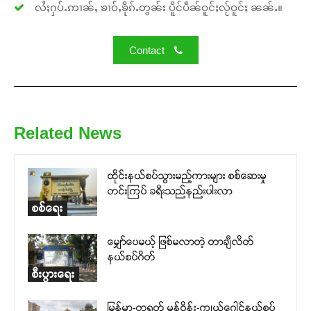
လႆႈႁပ်ႉဢၢၼ်ႇ ၶၢဝ်ႇၶိုၵ်ႉတွၼ်း ပိူင်ပဵၼ်ဝူင်ႈလႂ်ဝူင်ႈ ၼၼ်ႉ။
Contact
Related News
ထိုင်းနယ်စပ်သွားမည့်ကားများ စစ်ဆေးမှု
တင်းကြပ် ခရီးသည်နည်းပါးလာ
စစ်ရေး
မျှော်ပေမယ့် ဖြစ်မလာတဲ့ တာချီလိတ်
နယ်စပ်ဂိတ်
စီးပွားရေး
မြန်မာ-တရုတ် မန့်ဝိန်း-ကျယ်ဂေါင်နယ်စပ်