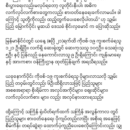
စီးပွားရေးလည်းမလုပ်ရတော့ လူတိုင်းနီးပါး အဓိက
လက်လုပ်လက်စားတွေကလည်း စားဝတ်နေရေးခက်လာမယ်။ ဒါ
ကြောင့် သူတို့ကိုလည်း ထည့်တွက်ပေးစေလိုပါတယ်” ဟု သျှမ်း
ပြည် မြောက်ပိုင်း မူဆယ် ဒေသခံ စိုင်းလှမောင် က ပြောဆိုသည်။
မြန်မာနိုင်ငံတွင် ယနေ့ (ဧပြီ ၂၁)ရက်ထိ ကိုဗစ်-၁၉ ကူးစက်ခံရသူ
၁၂၁ ဦးရှိပြီး၊ လက်ရှိ ဆေးရုံတွင် ဆေးကုသသူ ၁၀၇ဦး၊ သေဆုံးသူ
၅ဦး နှင့် ပြန်လည် နေကောင်းလာသူ ၉ ဦးရှိကြောင်း ကျန်းမာရေး
နှင့် အားကစား ဝန်ကြီးဌာန ထုတ်ပြန်ချက် အရသိရသည်။
ယခုနောက်ပိုင်း ကိုဗစ်-၁၉ ကူးစက်ခံရသူ ပိုများလာသလို သျှမ်း
ပြည် တဝှမ်းတွင်လည်း ၆ဦးထိရှိလာသဖြင့် ပြည်သူများ
အစစအရာရာ စိုးရိမ်ကာ အလုပ်အကိုင်များ၊ ဈေးဆိုင်များ၊
လက်လုပ်လက်စား များ၊ လည်း အလုပ်နားထားရသည်။
ထို့ကြောင့် သင်္ကြန် ရုံးပိတ်ရက်ထက် သင်္ကြန် အလွန်ကာလ တွင်
ပြည်သူများ စားဝတ်နေရေး ပိုကျပ်တည်လာပြီး အစိုးရ အနေဖြင့်
စီမံကိန်း တရပ်ဆွဲရာ ထောက်ပံ့ကူညီပေးစေလိုကြောင်းလည်း သျှ