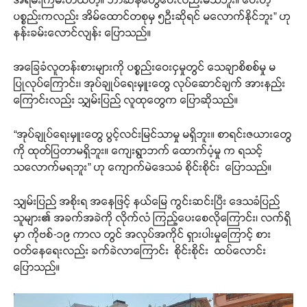
ပစ္စည်းကလည်း အိမ်ထောင်တစုမှ ၅ဦးဆိုရင် မလောက်နိုင်ဘူး” ဟု
နန်းခမ်းလောင်လျန်း ပြောသည်။
အခြေခံလူတန်းစားများကို ပစ္စည်းဝေးငှမှုတွင် သေချာစိစစ်မှု မ
ပြုလုပ်ကြောင်း၊ အုပ်ချုပ်ရေးမှူးတွေ လုပ်ဆောင်ချက် အားနည်း
ကြောင်းလည်း သျှမ်းပြည် လူထုတွေက ပြောဆိုသည်။
“အုပ်ချုပ်ရေးမှူးတွေ ပွင့်လင်းမြင်သာမှု မရှိဘူး။ စာရင်းဇယားတွေ
ကို ထုတ်ပြတာမရှိဘူး။ ကျေးရွာဘက် ထောက်ပံ့မှု က ရသင့်
သလောက်မရဘူး” ဟု ကျောက်မဲဒေသခံ စိုင်းစိုင်း ပြောသည်။
သျှမ်းပြည် အစိုးရ အနေဖြင့် နယ်မြေ ကွင်းဆင်းပြီး ဒေသခံပြည်
သူများ၏ အခက်အခဲကို လိုက်လံ ကြည့်ပေးစေလိုကြောင်း၊ လက်ရှိ
မှာ ကိုဗစ်-၁၉ ကာလ တွင် အလုပ်အကိုင် ရှားပါးမှုကြောင့် စား
ဝတ်နေရေးလည်း ခက်ခဲလာကြောင်း စိုင်းစိုင်း ထပ်လောင်း
ပြောသည်။