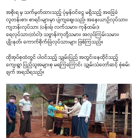
အစိုးရ မှ သက်မှတ်ထားသည့် ပုံမှန်ဝင်ငွေ မရှိသည့် အခြေခံ
လူတန်းစား စာရင်းများမှာ ပျံကျဈေးသည်၊ အနှေးယာဉ်လုပ်သား၊
ကျဘန်းလုပ်သား (ပန်းရံ၊ လက်သမား၊ ကုန်ထမ်း)၊
ရေလုပ်သား(တံငါ)၊ သဗ္ဗာန်/ကုတို့သမား၊ အလုပ်ကြမ်းသမား၊
ပျိုးနုတ်၊ ကောက်စိုက်၊ခြံလုပ်သားများ ဖြစ်ကြသည်။
ထိုအုပ်စုထဲတွင် ပါဝင်သည့် သျှမ်းပြည် အတွင်းနေထိုင်သည့်
ကျေးရွာ ပြည်သူအများစု မရကြကြောင်း သျှမ်းသံတော်ဆင့် စုံစမ်း
ချက် အရသိရသည်။