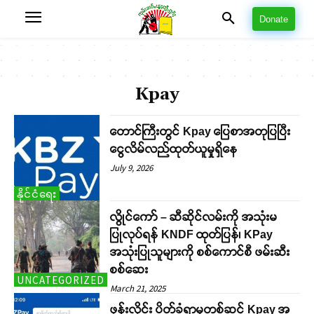
Donate
Kpay
တောင်ကြီးတွင် Kpay ပြေစာအတုပြပြီး
ငွေလိမ်လည်ထုတ်ယူမှုရှိနေ
July 9, 2026
နိုင်ငံရေး
လွိုင်ကော် – ဆီဆိုင်လမ်းကို အသုံးမ
ပြုလုပ်ရန် KNDF ထုတ်ပြန်၊ KPay
အသုံးပြုသူများကို စစ်ကောင်စီ ဖမ်းဆီး
စစ်ဆေး
UNCATEGORIZED
March 21, 2025
ဖုန်းလိုင်း ပိတ်ခံရာမှတစ်ဆင့် Kpay အ