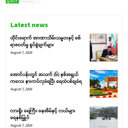
မှုခင်း
Latest news
ထိုင်းရောက် အာဏာသိမ်းသမ္မတနှင့် စစ်
ရာဇဝတ်မှု စွပ်စွဲချက်များ
August 7, 2026
အောင်ပန်းတွင် အသက် (၆) နှစ်အရွယ်
ကလေး နားကပ်လုခံရပြီး ရေထဲပစ်ချခံရ
August 7, 2026
လားရှိုး ရေကြီး၊ နေအိမ်နှင့် လယ်များ
ရေနစ်မြှုပ်
August 7, 2026