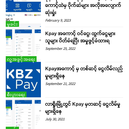
ကောင့်ထဲမှ ပိုက်ဆံများ အလိုအလျောက်
ဆုံးရှုံး
February 9, 2023
မှုခင်း
Kpay အကောင့် ဝင်ငွေ၊ ထွက်ငွေများ
သူများ ပိတ်ခံရပြီး အမှုဖွင့်ခံထားရ
September 25, 2022
လူ့အခွင့်အရေး
Kpayအကောင့် မှ တစ်ဆင့် ငွေလိမ်လည်
မှုများရှိနေ
September 21, 2022
စီးပွားရေး
လာရှိုးမြို့တွင် Kpay မှတဆင့် ငွေလိမ်မှု
များရှိနေ
July 30, 2021