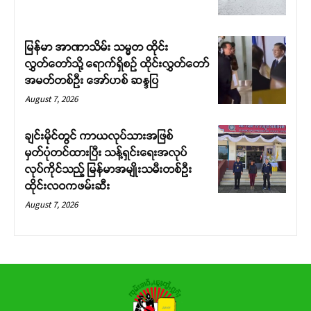
မြန်မာ အာဏာသိမ်း သမ္မတ ထိုင်း
လွှတ်တော်သို့ ရောက်ရှိစဉ် ထိုင်းလွှတ်တော်
အမတ်တစ်ဦး အော်ဟစ် ဆန္ဒပြ
August 7, 2026
ချင်းမိုင်တွင် ကာယလုပ်သားအဖြစ်
မှတ်ပုံတင်ထားပြီး သန့်ရှင်းရေးအလုပ်
လုပ်ကိုင်သည့် မြန်မာအမျိုးသမီးတစ်ဦး
ထိုင်းလဝကဖမ်းဆီး
August 7, 2026