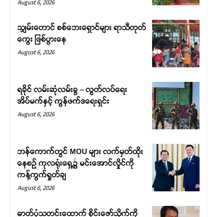
August 6, 2026
သျှမ်းတောင် စစ်ဘေးရှောင်များ ရာသီတုတ်
ကွေး ဖြစ်ပွားနေ
August 6, 2026
ရခိုင် လမ်းဆုံလမ်းခွ – လွတ်လပ်ရေး
အိပ်မက်နှင့် ကွန်ဖက်ဒရေးရှင်း
August 6, 2026
ဘန်ကောက်တွင် MOU များ လက်မှတ်ထိုး
နေစဉ် ကုလရုံးရှေ့၌ မင်းအောင်လှိုင်ကို
ကန့်ကွက်ရှုတ်ချ
August 6, 2026
ဓာတ်ပုံသတင်းထောက် စိုင်းဇော်သိုက်ကို