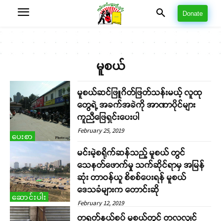
Donate
မူစယ်
မူစယ်ဆင်ဖြူဂိတ်ဖြတ်သန်းမယ့် လူထု
တွေရဲ့ အခက်အခဲကို အာဏာပိုင်များ
ကူညီဖြေရှင်းပေးပါ
February 25, 2019
ပေးစာ
မင်းမဲ့စရိုက်ဆန်သည့် မူစယ် တွင်
သေနတ်ဖောက်မှု သက်ဆိုင်ရာမှ အမြန်
ဆုံး တာဝန်ယူ စိစစ်ပေးရန် မူစယ်
ဒေသခံများက တောင်းဆို
ဆောင်းပါး
February 12, 2019
တရုတ်နယ်စပ် မူစယ်တွင် တလလျှင်