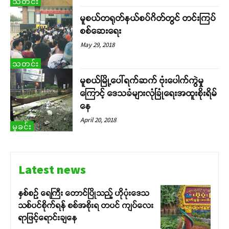
သတင်း
မူစယ်တရုတ်နယ်စပ်ဂိတ်တွင် တင်းကြပ်
စစ်ဆေးရေး
May 29, 2018
သတင်း
မူစယ်မြို့ပေါ်ရက်ဆက် ဗုံးပေါက်ကွဲမှု
ကြောင့် ဒေသခံများလုံခြုံရေးအထူးစိုးရိမ်
နေ
April 20, 2018
မှုခင်း
Latest news
နှစ်စဉ် ရေကြီး တောင်ပြိုသည့် ဟိုပုံးဒေသ
သစ်ပင်စိုက်ရန် စစ်အစိုးရ တပင် ကျပ်လေး
ရာဖြင့်ရောင်းချနေ