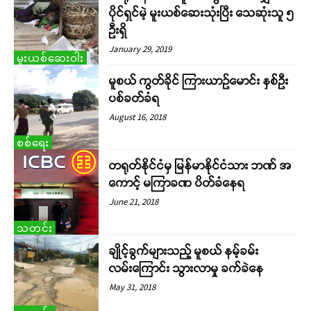
ပိုင်ရှင်မဲ့ မူးယစ်ဆေးသုံးပြီး သေဆုံးသူ ၅
ဦးရှိ
January 29, 2019
မူးယစ်ဆေးဝါး
မူစယ် ကွတ်ခိုင် ကြားယာဉ်မောင်း နှစ်ဦး
ပစ်ခတ်ခံရ
August 16, 2018
စစ်ရေး
တရုတ်နိုင်ငံမှ မြန်မာနိုင်ငံသား ဘဏ် အ
ကောင့် မကြာခဏ ပိတ်ခံနေရ
June 21, 2018
သတင်း
ချိုင့်ခွက်များသည့် မူစယ် နမ့်ခမ်း
လမ်းကြောင်း သွားလာမှု ခက်ခဲနေ
May 31, 2018