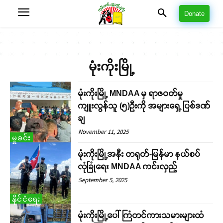
Donate
မုံးကိုးမြို့
မုံးကိုးမြို့ MNDAA မှ ရာဇဝတ်မှု
ကျူးလွန်သူ (၅)ဉီးကို အများရှေ့ ပြစ်ဒဏ်
ချ
November 11, 2025
မှုခင်း
မုံးကိုးမြို့အနီး တရုတ်-မြန်မာ နယ်စပ်
လုံခြုံရေး MNDAA ကင်းလှည့်
September 5, 2025
နိုင်ငံရေး
မုံးကိုးမြို့ပေါ် ကြံတင်ကားသမားများထံ