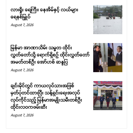
လားရှိုး ရေကြီး၊ နေအိမ်နှင့် လယ်များ
ရေနစ်မြှုပ်
August 7, 2026
မြန်မာ အာဏာသိမ်း သမ္မတ ထိုင်း
လွှတ်တော်သို့ ရောက်ရှိစဉ် ထိုင်းလွှတ်တော်
အမတ်တစ်ဦး အော်ဟစ် ဆန္ဒပြ
August 7, 2026
ချင်းမိုင်တွင် ကာယလုပ်သားအဖြစ်
မှတ်ပုံတင်ထားပြီး သန့်ရှင်းရေးအလုပ်
လုပ်ကိုင်သည့် မြန်မာအမျိုးသမီးတစ်ဦး
ထိုင်းလဝကဖမ်းဆီး
August 7, 2026