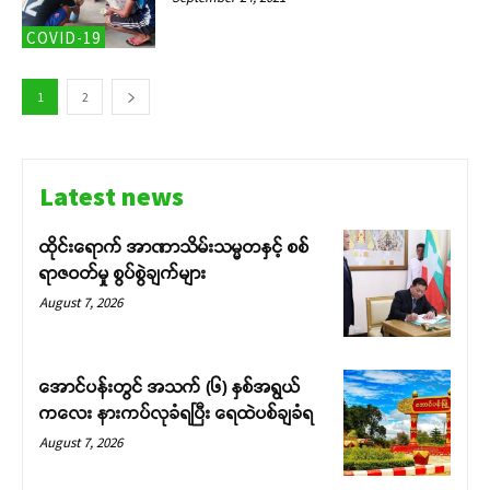
COVID-19
1
2
Latest news
ထိုင်းရောက် အာဏာသိမ်းသမ္မတနှင့် စစ်
ရာဇဝတ်မှု စွပ်စွဲချက်များ
August 7, 2026
အောင်ပန်းတွင် အသက် (၆) နှစ်အရွယ်
ကလေး နားကပ်လုခံရပြီး ရေထဲပစ်ချခံရ
August 7, 2026