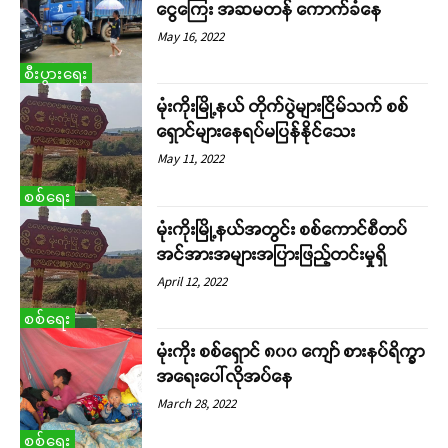
ငွေကြေး အဆမတန် ကောက်ခံနေ
May 16, 2022
စီးပွားရေး
မုံးကိုးမြို့နယ် တိုက်ပွဲများငြိမ်သက် စစ်
ရှောင်များနေရပ်မပြန်နိုင်သေး
May 11, 2022
စစ်ရေး
မုံးကိုးမြို့နယ်အတွင်း စစ်ကောင်စီတပ်
အင်အားအများအပြားဖြည့်တင်းမှုရှိ
April 12, 2022
စစ်ရေး
မုံးကိုး စစ်ရှောင် ၈၀၀ ကျော် စားနပ်ရိက္ခာ
အရေးပေါ်လိုအပ်နေ
March 28, 2022
စစ်ရေး