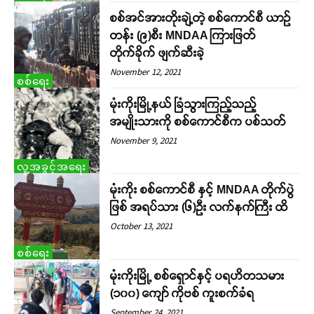
စစ်အင်အားတိုးချဲ့တဲ့ စစ်ကောင်စီ ယာဉ်
တန်း (၉)စီး MNDAA ကြားဖြတ်
တိုက်ခိုက် ဖျက်ဆီးခဲ့
November 12, 2021
စစ်ရေး
မုံးကိုးမြို့နယ် ခြံသွားကြည့်သည့်
အမျိုးသားကို စစ်ကောင်စီက ပစ်သတ်
November 9, 2021
လူ့အခွင့်အရေး
မုံးကိုး စစ်ကောင်စီ နှင့် MNDAA တိုက်ပွဲ
ဖြစ် အရပ်သား (၆)ဦး လက်နက်ကြီး ထိ
October 13, 2021
စစ်ရေး
မုံးကိုးမြို့ စစ်ရှောင်နှင့် ပရဟိတသမား
(၁၀၀) ကျော် ကိုဗစ် ကူးစက်ခံရ
September 24, 2021