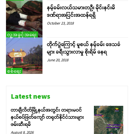
နမ့်ခမ်းလယ်သမားတဦး မိုင်းနင်းမိ
ဒဏ်ရာအပြင်းအထန်ရရှိ
October 23, 2018
လူ့အခွင့်အရေး
တိုက်ပွဲကြောင့် မူစယ် နမ့်ခမ်း ဒေသခံ
များ ခရီးသွားလာမှု စိုးရိမ် နေရ
June 20, 2018
စစ်ရေး
Latest news
တာချီလိတ်မြို့နယ်အတွင်း တရားမဝင်
နယ်စပ်ဖြတ်ကျော် တရုတ်နိုင်ငံသားများ
ဖမ်းဆီးရမိ
August 8, 2026