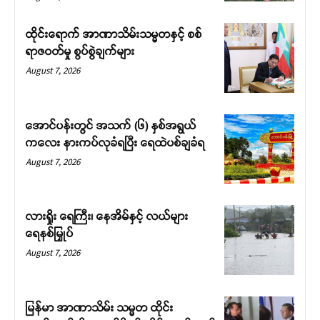
ထိုင်းရောက် အာဏာသိမ်းသမ္မတနှင့် စစ်
ရာဇဝတ်မှု စွပ်စွဲချက်များ
August 7, 2026
အောင်ပန်းတွင် အသက် (၆) နှစ်အရွယ်
ကလေး နားကပ်လုခံရပြီး ရေထဲပစ်ချခံရ
August 7, 2026
လားရှိုး ရေကြီး၊ နေအိမ်နှင့် လယ်များ
ရေနစ်မြှုပ်
August 7, 2026
မြန်မာ အာဏာသိမ်း သမ္မတ ထိုင်း