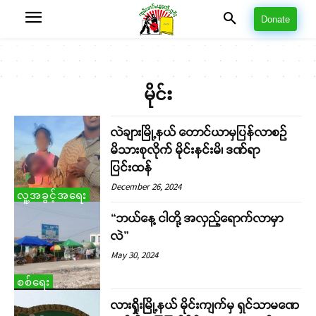
Donate
မိုင်း
လဲချားမြို့နယ် တောင်ယာမှပြန်လာစဉ်
မိသားစုလိုက် မိုင်းနင်းမိ၊ ဒဏ်ရာ
ပြင်းထန်
December 26, 2024
လူ့အခွင့်အရေး
“ဘယ်နေ့ ငါတို့ အလှည့်ရောက်လာမှာ
လဲ”
May 30, 2024
စစ်ရေး
လားရှိုးမြို့နယ် မိုင်းကျက်မှ ရှင်သာမဏေ