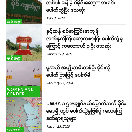
တစ်ပါး မြေမြှုပ်မိုင်းဆော့ကစားရင်း
ပေါက်ကွဲပြီး သေဆုံး
May 3, 2024
စစ်ရေး
နမ့်ဆန် စစ်အကြွင်းအကျန်
လက်နက်ကြီးဆော့ကစားပြီး ပေါက်ကွဲမှု
ကြောင့် ကလေးငယ် ၃ ဦး သေဆုံး
February 3, 2024
စစ်ရေး
မူဆယ် အမျိုးသမီးတစ်ဦး မိုင်းကို
ပေါက်ပြားဖြင့် ပေါက်မိ
January 17, 2024
WOMEN AND
GENDER
UWSA ၀ ဌာနချုပ်နယ်မြောက်ဘက် မိုင်း
မောမြို့တွင် ပေါက်ကွဲမှုဖြစ်ပွါး သေကြေ
ဒဏ်ရာရသူများ
March 23, 2019
သတင်း