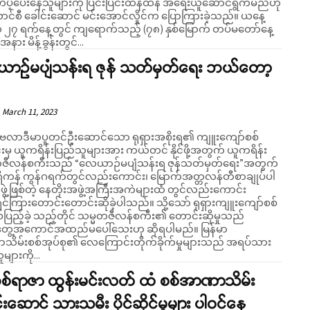
ပံ့ပေးနေသူများကို ပြင်းပြင်းထန်ထန် အရေးယူဆောင်ရွက်မည်ဟု
င်စီ ခေါင်းဆောင် မင်းအောင်လှိုင်က ပြောကြားခဲ့သည်။ ယနေ့
၂၇ ရက်နေ့တွင် ကျရောက်သည့် (၇၈) နှစ်မြောက် တပ်မတော်နေ့
နား မိန့်ခွန်းတွင်...
ာဉ်မပျံသန်းရ ဇုန် သတ်မှတ်ရေး ဘယ်တော့
March 11, 2023
းမှ ယူကရိန်းပြည်သူများအား ကယ်တင် နိုင်ဖို့အတွက် ယူကရိန်း
ဇီလန်စကီးသည် “လေယာဉ်မပျံသန်းရ ဇုန်သတ်မှတ်ရေး”အတွက်
ကန် ကွန်ဂရက်တွင်လည်းကောင်း၊ မြောက်အတ္တလန်တီစာချုပ်ပါ
ွဲ့ဖြစ်တဲ့ နေတိုးအဖွဲ့အကြီးအကဲများထံ တွင်လည်းကောင်း
ှင်ကြားတောင်းတောင်းဆိုခဲ့ပါသည်။ သို့သော် ရုရှားကျူးကျော်စစ်
စ်ပြည့်ခဲ့ သည့်တိုင် သမ္မတဇီလန်စကီး၏ တောင်းဆိုမှုသည်
ေ့အကောင်အထည်မပေါ်သေးဟု ဆိုရပါမည်။ မြန်မာ
ိမ်းစစ်အုပ်စု၏ လေကြောင်းတိုက်ခိုက်မှုများသည် အရပ်သား
များကို...
ယစ်ရာဇာ ထွန်းမင်းလတ် ထံ စစ်အာဏာသိမ်း
်းဆောင် သားသမီး ပိုင်ဆိုင်မှုများ ပါဝင်နေ