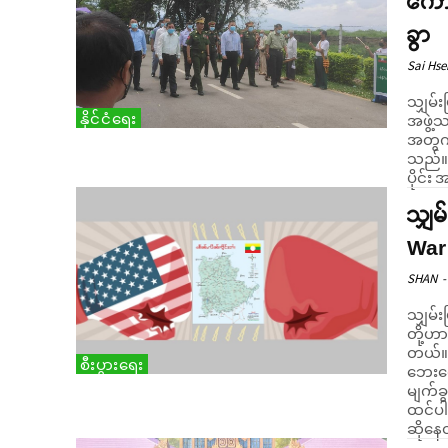
ကောင
ခွာ
Sai Hs
သျှမ်
နိုင်ငံရေး
အဖွဲ့
အတွက်
သည်။ယန
ပိုင်း
သျှမ
War
SHAN
-
သျှမ်း
တို့ဟာ
တယ်။ တ
စီးပွားရေး
ဘေးရှ
မျက်ခ
ထင်ပါဘူး။ သျှမ်းအမျိုးသားအတွက် ရှေ့တန
ဆိုနေ