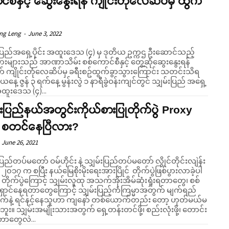
်စီနှင့် ဆွေးနွေးရန် ကျိုင်းတုံလေဆိပ်မှ ထွက်
eng Leng
-
June 3, 2022
းပြည်အရှေ့ပိုင်း အထူးဒေသ (၄) မှ ဒုတိယ ဥက္ကဌ ဦးဆောင်သည့်
သားများသည် အာဏာသိမ်း စစ်ကောင်စီနှင့် တွေ့ဆုံဆွေးနွေးရန်
 ကျိုင်းတုံလေဆိပ်မှ ခရီးစဥ်ထွက်ခွာသွားကြောင်း သတင်းသိရ
ေ့ ဇွန် ၃ ရက်နေ့ မွန်းလွဲ ၁ နာရီခွဲဝန်းကျင်တွင် သျှမ်းပြည် အရှေ့
 အထူးဒေသ (၄)...
်းပြည်နယ်အတွင်းကိုယ်စားပြုတိုက်ပွဲ Proxy
 စတင်နေပြီလား?
June 26, 2021
ပြည်တပ်မတော် ဝမ်ဟိုင်း နဲ့ သျှမ်းပြည်တပ်မတော် လွိုင်တိုင်းလျဲန်း
 ၂၀၁၇ က စပြီး နယ်မြေစိုးမိုးရေးအားပြိုင် တိုက်ပွဲဖြစ်ပွားလာခဲ့ပါ
ိုက်ပွဲကြောင့် သျှမ်းလူထု အသက်အိုးအိမ်ဆုံးရှုံးရတာတွေ၊ စစ်
ောင်နေရတာတွေကြောင့် သျှမ်းပြည့်ကံကြမ္မာအတွက် မျက်ရည်
ွက်နဲ့ ရင်နင့်နေသူဟာ ကျနော် တစ်ယောက်တည်း တော့ ဟုတ်မယ်မ
်းတင်ဖို့၊ စည်းလုံးဖို့၊ တောင်း
တာတွေလဲ...