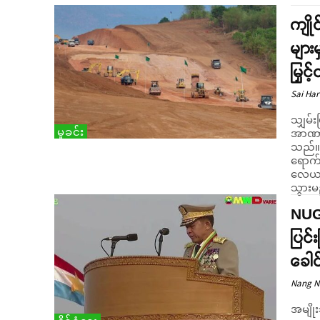
ကျို
များ
မြှင
Sai Har
သျှမ်း
မှုခင်း
အာဏာသိ
သည်။ ယမန်နေ့ (မေလ ၁၁) ရက် ညနေပိုင်းအချိန်၌ ကျိုင်းတုံမြို
ရောက်ရ
လေယာဉ
သွားမ
NUG 
ပြင
ခေါ
Nang 
အမျိုး