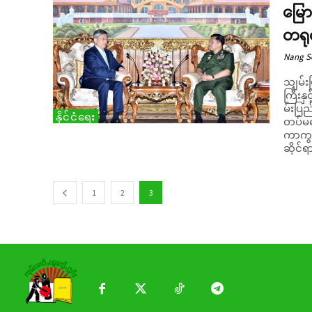
မြော
တရု
Nang 
သျှမ်း
ကြီးနှ
မ်းပြည
နိုင်ငံရေး
တပ်မတေ
ကာကွယ်ရ
ဆိုင်
1
2
3