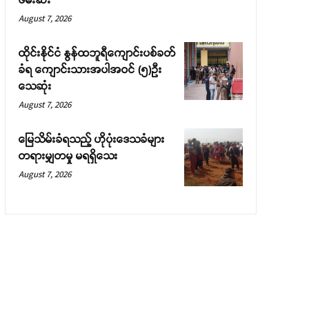
August 7, 2026
ထိုင်းနိုင်ငံ နွန်ထဘူရီကျောင်းပစ်ခတ်
ခံရ ကျောင်းသားအပါအဝင် (၅)ဉီး
သေဆုံး
August 7, 2026
မြေသိမ်းခံရသည့် ဟိုပုံးဒေသခံများ
တရားမျှတမှု မရရှိသေး
August 7, 2026