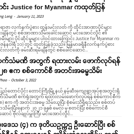
ာင်း Justice for Myanmar ကထုတ်ပြန်
eng Leng
-
January 11, 2023
်ရာဇာ လက်နက်ပွဲစား ထွန်းမင်းလတ် ကို ထိုင်းအာဏာပိုင်များ
ီးချိန်တွင် စစ်အာဏာသိမ်းခေါင်းဆောင် မင်းအောင်လှိုင် ၏
းများ ပိုင်ဆိုင်မှုများ ပါဝင်ထားကြောင်း Justice for Myanmar က
နဝါရီ ၁၁) တွင် ထုတ်ပြန်ခဲ့သည်။ မြန်မာခရိုနီလက်နက်ပွဲစား
င်းလတ်ကို ဖမ်းဆီးရမိချိန်တွင် စစ်ခေါင်ဆောင်...
းပက်သံမဏိ အတွက် ရထားလမ်း ဖောက်လုပ်ရန်
 ၂၈ ဧက စစ်ကောင်စီ အတင်းအဓမ္မသိမ်း
Phoo
-
October 3, 2022
ပြည်တောင်ပိုင်း တောင်ကြီးမြို့နယ် နမ့်ဆီးကျေးရွာအုပ်စုအတွင်းရှိ
က်သံမဏိ စက်ရုံအတွက် ရထားလမ်းဖောက်လုပ်ရန် စစ်ကောင်စီက
၈) ဧက ကို အတင်းအဓမ္မ သိမ်းယူပြီး စုံစမ်းသိရှိရသည်။ စစ်တပ်
ိမ်းပြီးနောက် ၂၀၂၁ ခုနှစ် မေလ မှ စတင်ပြီး စစ်ကောင်စီ
ဆောင် ဗိုလ်ချုပ်မှူးကြီး မင်းအောင်လှိုင်...
းဒေသ (၄) က ဒုတိယဥက္ကဌ ဦးဆောင်ပြီး စစ်