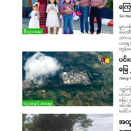
ကြေ
Sai Hs
မူးယစ
စီးပွားရေး
ဖမ်းဆ
သားသမီ
ယနေ့ (ဇန်
ထွန်းမ
ပင်
မြေ
Hseng 
သျှမ်း
ပင်းပ
မြေ (၂
လူ့အခွင့်အရေး
အာဏာသ
ခေါင်း
အထူ