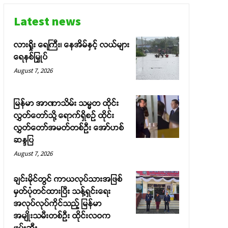
Latest news
လားရှိုး ရေကြီး၊ နေအိမ်နှင့် လယ်များ
ရေနစ်မြှုပ်
August 7, 2026
မြန်မာ အာဏာသိမ်း သမ္မတ ထိုင်း
လွှတ်တော်သို့ ရောက်ရှိစဉ် ထိုင်း
လွှတ်တော်အမတ်တစ်ဦး အော်ဟစ်
ဆန္ဒပြ
August 7, 2026
ချင်းမိုင်တွင် ကာယလုပ်သားအဖြစ်
မှတ်ပုံတင်ထားပြီး သန့်ရှင်းရေး
အလုပ်လုပ်ကိုင်သည့် မြန်မာ
အမျိုးသမီးတစ်ဦး ထိုင်းလဝက
ဖမ်းဆီး