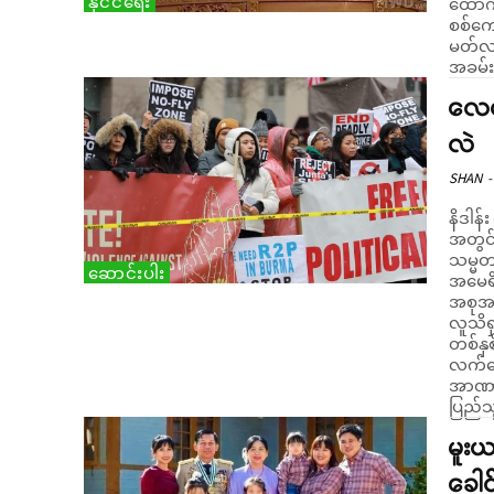
နိုင်ငံရေး
ထောက်
စစ်ကော
မတ်လ 
အခမ်းအ
လေယ
လဲ
SHAN
-
နိဒါန်း ဗလာဒီမာပူတင်ဦးဆောင်သော ရုရှားအစိုးရ၏ ကျူးကျော်စစ်
အတွင်
သမ္မတ
ဆောင်းပါး
အမေရိ
အစုအဖ
လူသိရ
တစ်နှ
လက်တွ
အာဏာသ
ပြည်သူ
မူး
ခေါင