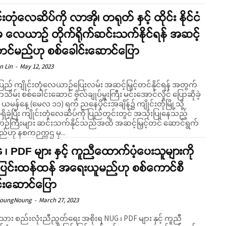
င်းတုံလေဆိပ်ကို လာအို၊ တရုတ် နှင့် ထိုင်း နိုင်ငံ
မှ လေယာဉ် တိုက်ရိုက်ဆင်းသက်နိုင်ရန် အဆင့်
့်တင်မည်ဟု စစ်ခေါင်းဆောင်ပြော
n Lin
-
May 12, 2023
ပြည် ကျိုင်းတုံလေယာဉ်ပြေးလမ်း အဆင့်မြှင့်တင်နိုင်ရန် အတွက်
မ်း စစ်ခေါင်းဆောင် ဗိုလ်ချုပ်မှူးကြီး မင်းအောင်လှိုင် ပြောဆိုခဲ့
့သို့
ှိခဲ့ပြီး ကျိုင်းတုံလေဆိပ်ကို ပြည်တွင်းတွင် အသုံးပြုနေသည့်
်ကြီးများ ဆင်းသက်နိုင်သည်အထိ အဆင့်မြှင့်တင် ဆောင်ရွက်
ည်ဟု နစကဉက္ကဌ မှ...
၊ PDF များ နှင့် ကူညီထောက်ပံ့ပေးသူများကို
်းပြင်းထန်ထန် အရေးယူမည်ဟု စစ်ကောင်စီ
င်းဆောင်ပြော
NoungNoung
-
March 27, 2023
သား စည်းလုံးညီညွတ်ရေး အစိုးရ NUG ၊ PDF များ နှင့် ကူညီ