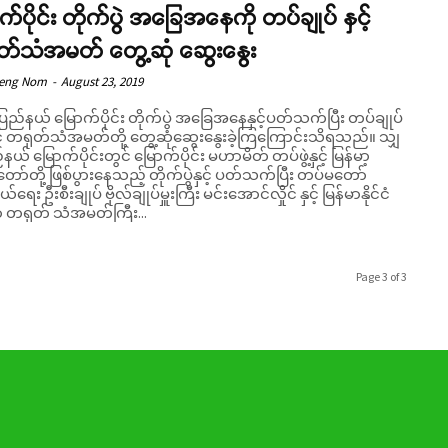
က်ပိုင်း တိုက်ပွဲ အခြေအနေကို တပ်ချုပ် နှင့်
တ်သံအမတ် တွေ့ဆုံ ဆွေးနွေး
Seng Nom
-
August 23, 2019
ပြည်နယ် မြောက်ပိုင်း တိုက်ပွဲ အခြေအနေနှင့်ပတ်သက်ပြီး တပ်ချုပ်
င့် တရုတ်သံအမတ်တို့ တွေ့ဆုံဆွေးနွေးခဲ့ကြကြောင်းသိရသည်။ သျှ
်နယ် မြောက်ပိုင်းတွင် မြောက်ပိုင်း မဟာမိတ် တပ်ဖွဲ့နှင့် မြန်မာ့
ာ်တို့ ဖြစ်ပွားနေသည့် တိုက်ပွဲနှင့် ပတ်သက်ပြီး တပ်မတော်
ေး ဦးစီးချုပ် ဗိုလ်ချုပ်မှူးကြီး မင်းအောင်လှိုင် နှင့် မြန်မာနိုင်ငံ
ရာ တရုတ် သံအမတ်ကြီး...
Page 3 of 3