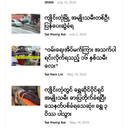
-
July 16, 2026
SHAN
ကျိုင်းတုံမြို့ အမျိုးသမီးတစ်ဦး
ပြန်ပေးဆွဲခံရ
-
July 2, 2026
Sai Hseng Aai
“ဝမ်းရေးအိပ်မက်ကြား အသက်ပါ
ရင်းလိုက်ရသည့် ၁၆ နှစ်သမီး
လေး”
-
May 14, 2026
Sai Harn Lin
ကျိုင်းတုံတွင် ရွှေဆိုင်ပိုင်ရှင်
အမျိုးသမီး ဓားပြတိုက်ခံရပြီး
သေနတ်ပစ်ခံရသေဆုံး၊ ရွှေ ၃
ပိဿ ပါသွား
-
May 14, 2026
Sai Hseng Aai