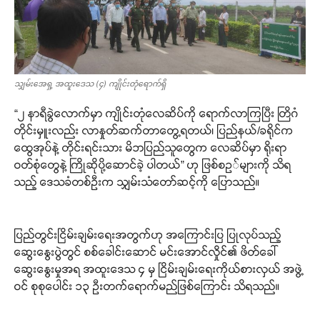
သျှမ်းအေရှ့ အထူးဒေသ (၄) ကျိုင်းတုံရောက်ရှိ
“၂ နာရီခွဲလောက်မှာ ကျိုင်းတုံလေဆိပ်ကို ရောက်လာကြပြီး တြိဂံ
တိုင်းမှူးလည်း လာနှုတ်ဆက်တာတွေ့ရတယ်၊ ပြည်နယ်/ခရိုင်က
ထွေအုပ်နဲ့ တိုင်းရင်းသား မိဘပြည်သူတွေက လေဆိပ်မှာ ရိုးရာ
ဝတ်စုံတွေနဲ့ ကြိုဆိုပို့ဆောင်ခဲ့ ပါတယ်” ဟု ဖြစ်စဥ်များကို သိရ
သည့် ဒေသခံတစ်ဦးက သျှမ်းသံတော်ဆင့်ကို ပြောသည်။
ပြည်တွင်းငြိမ်းချမ်းရေးအတွက်ဟု အကြောင်းပြ ပြုလုပ်သည့်
ဆွေးနွေးပွဲတွင် စစ်ခေါင်းဆောင် မင်းအောင်လှိုင်၏ ဖိတ်ခေါ်
ဆွေးနွေးမှုအရ အထူးဒေသ ၄ မှ ငြိမ်းချမ်းရေးကိုယ်စားလှယ် အဖွဲ့
ဝင် စုစုပေါင်း ၁၃ ဦးတက်ရောက်မည်ဖြစ်ကြောင်း သိရသည်။