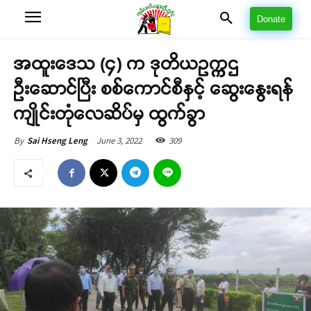
Donate
အထူးဒေသ (၄) က ဒုတိယဥက္ကဌ
ဦးဆောင်ပြီး စစ်ကောင်စီနှင့် ဆွေးနွေးရန်
ကျိုင်းတုံလေဆိပ်မှ ထွက်ခွာ
June 3, 2022
309
By
Sai Hseng Leng