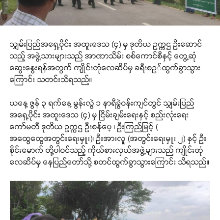
သျှမ်းပြည်အရှေ့ပိုင်း အထူးဒေသ (၄) မှ ဒုတိယ ဥက္ကဌ ဦးဆောင်
သည့် အဖွဲ့သားများသည် အာဏာသိမ်း စစ်ကောင်စီနှင့် တွေ့ဆုံ
ဆွေးနွေးရန်အတွက် ကျိုင်းတုံလေဆိပ်မှ ခရီးစဥ်ထွက်ခွာသွား
ကြောင်း သတင်းသိရသည်။
ယနေ့ ဇွန် ၃ ရက်နေ့ မွန်းလွဲ ၁ နာရီခွဲဝန်းကျင်တွင် သျှမ်းပြည်
အရှေ့ပိုင်း အထူးဒေသ (၄) မှ ငြိမ်းချမ်းရေးနှင့် စည်းလုံးရေး
ကော်မတီ ဒုတိယ ဥက္ကဌ ဦးစန်ပေ့ ၊ ဦးကြည်မြင့် (
အထွေထွေအတွင်းရေးမှူး)၊ ဦးအားလူ (အတွင်းရေးမှူး ၂) နှင့် ဦး
စိုင်းမောက် တို့ပါဝင်သည့် ကိုယ်စားလှယ်အဖွဲ့များသည် ကျိုင်းတုံ
လေဆိပ်မှ နေပြည်တော်သို့ စတင်ထွက်ခွာသွားကြောင်း သိရသည်။