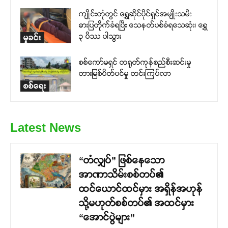
ကျိုင်းတုံတွင် ရွှေဆိုင်ပိုင်ရှင်အမျိုးသမီး
ဓားပြတိုက်ခံရပြီး သေနတ်ပစ်ခံရသေဆုံး၊ ရွှေ
၃ ပိဿ ပါသွား
မှုခင်း
စစ်ကော်မရှင် တရုတ်ကုန်စည်စီးဆင်းမှု
တားမြစ်ပိတ်ပင်မှု တင်းကြပ်လာ
စစ်ရေး
Latest News
“တံလျှပ်” ဖြစ်နေသော
အာဏာသိမ်းစစ်တပ်၏
ထင်ယောင်ထင်မှား အရှိန်အဟုန်
သို့မဟုတ်စစ်တပ်၏ အထင်မှား
“အောင်ပွဲများ”