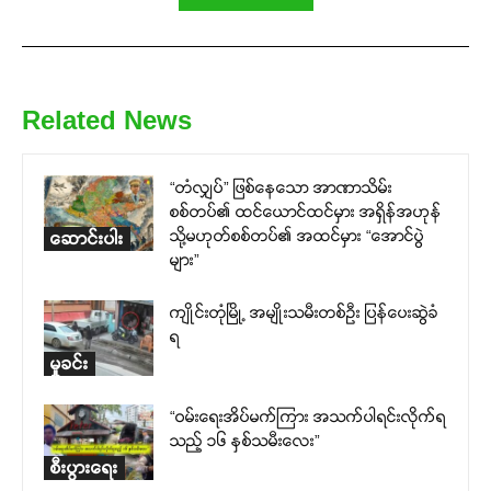
Related News
“တံလျှပ်” ဖြစ်နေသော အာဏာသိမ်း
စစ်တပ်၏ ထင်ယောင်ထင်မှား အရှိန်အဟုန်
သို့မဟုတ်စစ်တပ်၏ အထင်မှား “အောင်ပွဲ
ဆောင်းပါး
များ”
ကျိုင်းတုံမြို့ အမျိုးသမီးတစ်ဦး ပြန်ပေးဆွဲခံ
ရ
မှုခင်း
“ဝမ်းရေးအိပ်မက်ကြား အသက်ပါရင်းလိုက်ရ
သည့် ၁၆ နှစ်သမီးလေး”
စီးပွားရေး