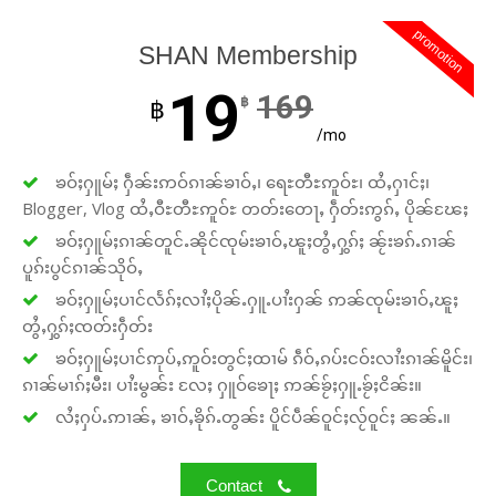
promotion
SHAN Membership
19
169
฿
฿
/mo
ၶဝ်ႈႁူမ်ႈ ႁဵၼ်းဢဝ်ၵၢၼ်ၶၢဝ်ႇ၊ ရေႊတီႊဢူဝ်ႊ၊ ထႆႇႁၢင်ႈ၊
Blogger, Vlog ထႆႇဝီႊတီႊဢူဝ်ႊ တတ်းတေႃႇ ႁဵတ်းဢွၵ်ႇ ပိုၼ်ၽႄႈ
ၶဝ်ႈႁူမ်ႈၵၢၼ်တူင်ႉၼိုင်ၸုမ်းၶၢဝ်ႇၽူႈတွႆႇႁွၵ်ႈ ၼႂ်းၶၵ်ႉၵၢၼ်
ပူၵ်းပွင်ၵၢၼ်သိုဝ်ႇ
ၶဝ်ႈႁူမ်ႈပၢင်လႅၵ်ႈလၢႆႈပိုၼ်ႉႁူႉပၢႆးႁၼ် ဢၼ်ၸုမ်းၶၢဝ်ႇၽူႈ
တွႆႇႁွၵ်ႈၸတ်းႁဵတ်း
ၶဝ်ႈႁူမ်ႈပၢင်ဢုပ်ႇဢူဝ်းတွင်ႈထၢမ် ၵဵဝ်ႇၵပ်းငဝ်းလၢႆးၵၢၼ်မိူင်း၊
ၵၢၼ်မၢၵ်ႈမီး၊ ပၢႆးမွၼ်း လႄႈ ႁူဝ်ၶေႃႈ ဢၼ်ၶႂ်ႈႁူႉၶႂ်ႈငိၼ်း။
လႆႈႁပ်ႉဢၢၼ်ႇ ၶၢဝ်ႇၶိုၵ်ႉတွၼ်း ပိူင်ပဵၼ်ဝူင်ႈလႂ်ဝူင်ႈ ၼၼ်ႉ။
Contact