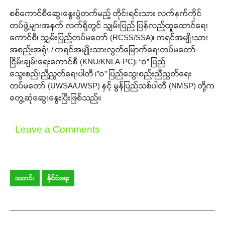
စစ်ကောင်စီဆွေးနွေးပွဲတက်မည့် တိုင်းရင်းသား လက်နက်ကိုင်
တပ်ဖွဲ့များအနက် လက်ရှိတွင် သျှမ်းပြည် ပြန်လည်ထူထောင်ရေး
ကောင်စီ၊ သျှမ်းပြည်တပ်မတော် (RCSS/SSA)၊ ကရင်အမျိုးသား
အစည်းအရုံး / ကရင်အမျိုးသားလွတ်မြောက်ရေးတပ်မတော်-
ငြိမ်းချမ်းရေးကောင်စီ (KNU/KNLA-PC)၊ “ဝ” ပြည်
သွေးစည်းညီညွတ်ရေးပါတီ ၊”ဝ” ပြည်သွေးစည်းညီညွတ်ရေး
တပ်မတော် (UWSA/UWSP) နှင့် မွန်ပြည်သစ်ပါတီ (NMSP) တို့က
တွေ့ဆုံဆွေးနွေးပြီးဖြစ်သည်။
Leave a Comments
သတင်း
နိုင်ငံရေး