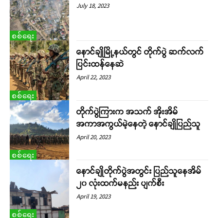
July 18, 2023
စစ်ရေး
နောင်ချိုမြို့နယ်တွင် တိုက်ပွဲ ဆက်လက်
ပြင်းထန်နေဆဲ
April 22, 2023
စစ်ရေး
တိုက်ပွဲကြားက အသက် အိုးအိမ်
အကာအကွယ်မဲ့နေတဲ့ နောင်ချိုပြည်သူ
April 20, 2023
စစ်ရေး
နောင်ချိုတိုက်ပွဲအတွင်း ပြည်သူနေအိမ်
၂၀ လုံးထက်မနည်း ပျက်စီး
April 19, 2023
စစ်ရေး