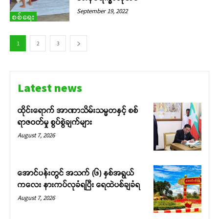
September 19, 2022
စစ်ရေး
1
2
3
Latest news
ထိုင်းရောက် အာဏာသိမ်းသမ္မတနှင့် စစ်
ရာဇဝတ်မှု စွပ်စွဲချက်များ
August 7, 2026
အောင်ပန်းတွင် အသက် (၆) နှစ်အရွယ်
ကလေး နားကပ်လုခံရပြီး ရေထဲပစ်ချခံရ
August 7, 2026