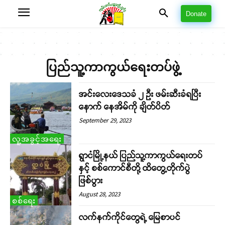
Donate
ပြည်သူ့ကာကွယ်ရေးတပ်ဖွဲ့
အင်းလေးဒေသခံ ၂ ဦး ဖမ်းဆီးခံရပြီး
နောက် နေအိမ်ကို ချိတ်ပိတ်
September 29, 2023
လူ့အခွင့်အရေး
ရွာငံမြို့နယ် ပြည်သူ့ကာကွယ်ရေးတပ်
နှင့် စစ်ကောင်စီတို့ ထိတွေ့တိုက်ပွဲ
ဖြစ်ပွား
August 28, 2023
စစ်ရေး
လက်နက်ကိုင်တွေရဲ့ မြေစာပင်