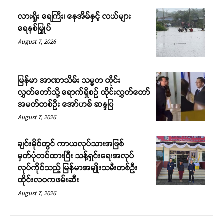
လားရှိုး ရေကြီး၊ နေအိမ်နှင့် လယ်များ
ရေနစ်မြှုပ်
August 7, 2026
မြန်မာ အာဏာသိမ်း သမ္မတ ထိုင်း
လွှတ်တော်သို့ ရောက်ရှိစဉ် ထိုင်းလွှတ်တော်
အမတ်တစ်ဦး အော်ဟစ် ဆန္ဒပြ
August 7, 2026
ချင်းမိုင်တွင် ကာယလုပ်သားအဖြစ်
မှတ်ပုံတင်ထားပြီး သန့်ရှင်းရေးအလုပ်
လုပ်ကိုင်သည့် မြန်မာအမျိုးသမီးတစ်ဦး
ထိုင်းလဝကဖမ်းဆီး
August 7, 2026