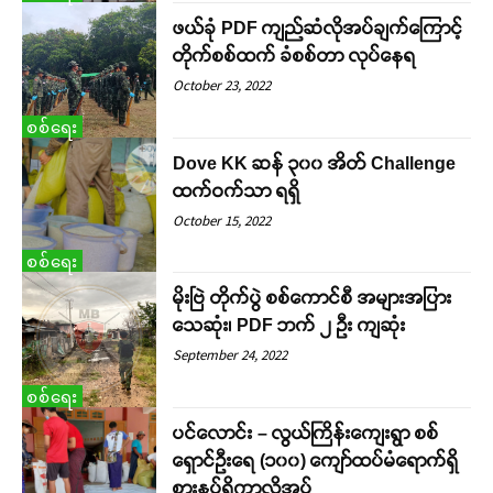
ဖယ်ခုံ PDF ကျည်ဆံလိုအပ်ချက်ကြောင့်
တိုက်စစ်ထက် ခံစစ်တာ လုပ်နေရ
October 23, 2022
စစ်ရေး
Dove KK ဆန် ၃၀၀ အိတ် Challenge
ထက်ဝက်သာ ရရှိ
October 15, 2022
စစ်ရေး
မိုးဗြဲ တိုက်ပွဲ စစ်ကောင်စီ အများအပြား
သေဆုံး၊ PDF ဘက် ၂ ဦး ကျဆုံး
September 24, 2022
စစ်ရေး
ပင်လောင်း – လွယ်ကြိန်းကျေးရွာ စစ်
ရှောင်ဦးရေ (၁၀၀) ကျော်ထပ်မံရောက်ရှိ
စားနပ်ရိက္ခာလိုအပ်