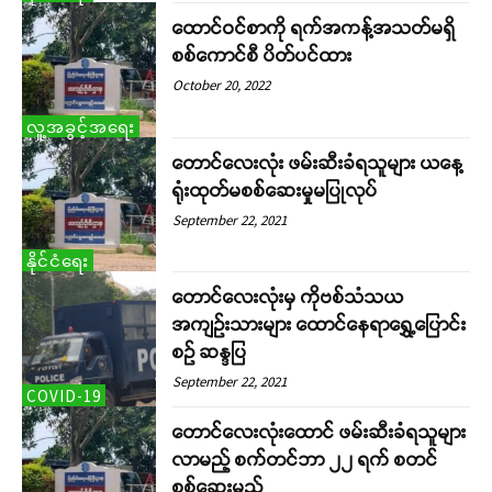
ထောင်ဝင်စာကို ရက်အကန့်အသတ်မရှိ
စစ်ကောင်စီ ပိတ်ပင်ထား
October 20, 2022
လူ့အခွင့်အရေး
တောင်လေးလုံး ဖမ်းဆီးခံရသူများ ယနေ့
ရုံးထုတ်မစစ်ဆေးမှုမပြုလုပ်
September 22, 2021
နိုင်ငံရေး
တောင်လေးလုံးမှ ကိုဗစ်သံသယ
အကျဉ်းသားများ ထောင်နေရာရွှေ့ပြောင်း
စဉ် ဆန္ဒပြ
September 22, 2021
COVID-19
တောင်လေးလုံးထောင် ဖမ်းဆီးခံရသူများ
လာမည့် စက်တင်ဘာ ၂၂ ရက် စတင်
စစ်ဆေးမည်