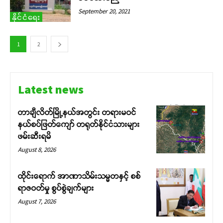
September 20, 2021
နိုင်ငံရေး
1
2
Latest news
တာချီလိတ်မြို့နယ်အတွင်း တရားမဝင်
နယ်စပ်ဖြတ်ကျော် တရုတ်နိုင်ငံသားများ
ဖမ်းဆီးရမိ
August 8, 2026
ထိုင်းရောက် အာဏာသိမ်းသမ္မတနှင့် စစ်
ရာဇဝတ်မှု စွပ်စွဲချက်များ
August 7, 2026