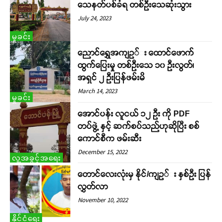
သေနတ်ပစ်ခံရ တစ်ဦးသေဆုံးသွား
July 24, 2023
မှုခင်း
ညောင်ရွှေအကျဥ်း ထောင်ဖောက်
ထွက်ပြေးမှု တစ်ဦးသေ ၁၀ ဦးလွတ်၊
အရှင် ၂ ဦးပြန်ဖမ်းမိ
March 14, 2023
မှုခင်း
အောင်ပန်း လူငယ် ၁၂ ဦး ကို PDF
တပ်ဖွဲ့ နှင့် ဆက်စပ်သည်ဟုဆိုပြီး စစ်
ကောင်စီက ဖမ်းဆီး
December 15, 2022
လူ့အခွင့်အရေး
တောင်လေးလုံးမှ နိုင်/ကျဥ်း နှစ်ဦး ပြန်
လွှတ်လာ
November 10, 2022
နိုင်ငံရေး