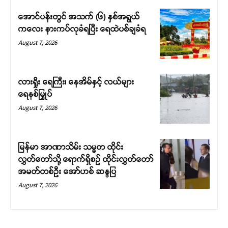
အောင်ပန်းတွင် အသက် (၆) နှစ်အရွယ်
ကလေး နားကပ်လုခံရပြီး ရေထဲပစ်ချခံရ
August 7, 2026
လားရှိုး ရေကြီး၊ နေအိမ်နှင့် လယ်များ
ရေနစ်မြှုပ်
August 7, 2026
မြန်မာ အာဏာသိမ်း သမ္မတ ထိုင်း
လွှတ်တော်သို့ ရောက်ရှိစဉ် ထိုင်းလွှတ်တော်
အမတ်တစ်ဦး အော်ဟစ် ဆန္ဒပြ
August 7, 2026