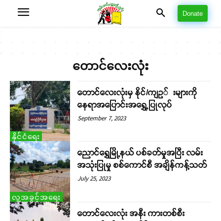
Donate
တောင်လေးလုံး
တောင်လေးလုံးမှ နိုင်/ကျဥ်းများကို
နေရာအပြောင်းအရွှေ့ပြုလုပ်
September 7, 2023
နိုင်ငံရေး
ညောင်ရွှေမြို့နယ် ပစ်ခတ်မှုအပြီး လမ်း
အသုံးပြုမှု စစ်ကောင်စီ အချိန်ကန့်သတ်
July 25, 2023
လူ့အခွင့်အရေး
တောင်လေးလုံး အနီး ကားတစ်စီး