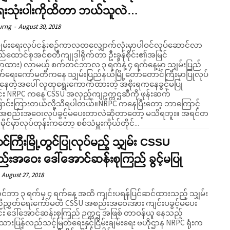
းသုံးပါးကိုထိတာ ဘယ်သူလဲ…
urng
-
August 30, 2018
်းချမ်းရေးလုပ်ငန်းစဉ်ကာလတလျှောက်လုံးမှာပါဝင်လုပ်ဆောင်လာ
ည်ထောင်စုအင်စတီကျုဒါရိုက်တာ ဦးခွန်စိုင်း၏အမြင်
ား) လာမယ့် စက်တင်ဘာလ ၃ ရက်နဲ့ ၄ ရက်နေ့မှာ သျှမ်းပြည်
်ရေးကော်မတီကနေ သျှမ်းပြည်နယ်မြို့တော်တောင်ကြီးမှာပြုလုပ်
ီစဉ်နေတဲ့အပေါ် လူထုရွေးကောက်ထားတဲ့ အစိုးရကနေခွင့်မပြု
်း NRPC ကနေ CSSU အလှည့်ကျဥက္ကဌဆီကို ဖုန်းဆက်
င်းကြားတယ်လို့သိရပါတယ်။NRPC ကနေပြီးတော့ ဘာကြောင့်
 အစည်းအဝေးလုပ်ခွင့်မပေးတာလဲဆိုတာတော့ မသိရဘူး။ အရင်တ
်းမိုင်မှာလုပ်တုန်းကတော့ စစ်သံမှူးကိုယ်တိုင်...
်ကြီးမြို့တွင်ပြုလုပ်မည့် သျှမ်း CSSU
်းအဝေး ဒေါ်အောင်ဆန်းစုကြည် ခွင့်မပြု
August 27, 2018
်ဘာ ၃ ရက်မှ ၄ ရက်နေ့ အထိ ကျင်းပရန်ပြင်ဆင်ထားသည့် သျှမ်း
ီညွှတ်ရေးကော်မတီ CSSU အစည်းအဝေးအား ကျင်းပခွင့်မပေး
်း ဒေါ်အောင်ဆန်းစုကြည် ဉက္ကဌ အဖြစ် တာဝန်ယူ နေသည့်
သားပြန်လည်သင့်မြတ်ရေးနှင့်ငြိမ်းချမ်းရေး ဗဟိုဌာန NRPC ရုံးက