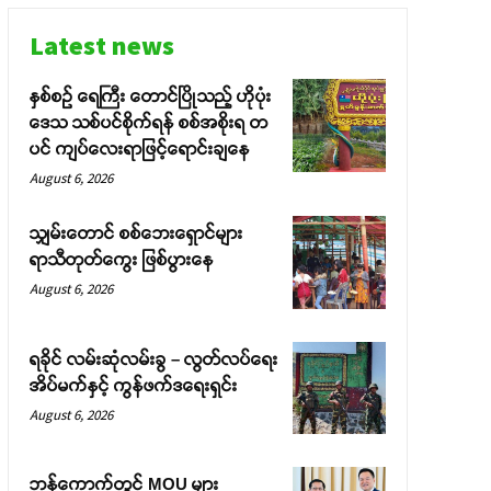
Latest news
နှစ်စဉ် ရေကြီး တောင်ပြိုသည့် ဟိုပုံး
ဒေသ သစ်ပင်စိုက်ရန် စစ်အစိုးရ တ
ပင် ကျပ်လေးရာဖြင့်ရောင်းချနေ
August 6, 2026
သျှမ်းတောင် စစ်ဘေးရှောင်များ
ရာသီတုတ်ကွေး ဖြစ်ပွားနေ
August 6, 2026
ရခိုင် လမ်းဆုံလမ်းခွ – လွတ်လပ်ရေး
အိပ်မက်နှင့် ကွန်ဖက်ဒရေးရှင်း
August 6, 2026
ဘန်ကောက်တွင် MOU များ