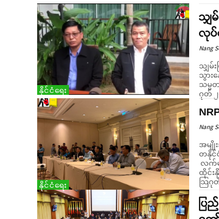
သျှမ
လုပ်
Nang 
သျှမ်း
သွားနေ
သမ္မတ 
နိုင်ငံရေး
ဂုတ် ၂၀
NRPC
Nang 
အမျိုး
တနိုင်
လက်မှ
ထိုင်း
သြဂုတ
နိုင်ငံရေး
ပြည်