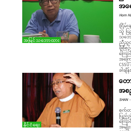
အရေ
Hom H
(ငြိမ
သူ ပြ
သဘောထ
အမြင်သဘောထား
ညီညွတ
ဖို့စ
ကြောင
အကြော
CSSU
ခါချိန
တောင
အစည
SHAN
-
စက်တင
ပြည်ည
ကြောင
နိုင်ငံရေး
အမျိုး