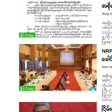
အစိ
Nang 
အမျိုး
ပစ်ခတ
သည့် 
နိုင်ငံရေး
ဖွဲ့ လုံး
ပြုနေသ
NRP
ခေါင
Hom H
အစိုး
NRPC 
ကိုယ်
နိုင်ငံရေး
ကြီး ၇ 
ပြုလု
ပတ်သက
ငြိမ