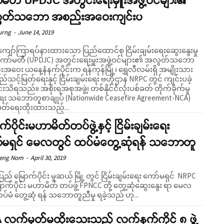
်မတီ UPDJC အတွင်းရေးမှူးအဖွဲ့ဝင်များ၏
တ်သဘော အစည်းအဝေးကျင်းပ
urng
-
June 14, 2019
ကျော်ကြာရပ်နားထားသော ပြည်ထောင်စု ငြိမ်းချမ်းရေးဆွေးနွေးမှု
ဲကော်မတီ (UPDJC) အတွင်းရေးမှူးအဖွဲ့ဝင်များ၏ အလွတ်သဘော
ဝေး ယနေ့နံနက်ပိုင်းက ရန်ကုန်မြို့၊ ရွှေလီလမ်းရှိ အမျိုးသား
်သင့်မြတ်ရေးနှင့် ငြိမ်းချမ်းရေး ဗဟိုဌာန NRPC တွင် ကျင်းပခဲ့
အစုအဖွဲ့၊ တစ်နိုင်ငံလုံးပစ်ခတ် တိုက်ခိုက်မှု
ရေး သဘောတူစာချုပ် (Nationwide Ceasefire Agreement-NCA)
တ်ရေးထိုးထားသည့်...
က်ပိုင်းမဟာမိတ်တပ်ဖွဲ့နှင့် ငြိမ်းချမ်းရေး
်မရှင် မေလတွင် ထပ်မံတွေ့ဆုံရန် သဘောတူ
Seng Nom
-
April 30, 2019
ပြည် မြောက်ပိုင်း မူဆယ် မြို့ တွင် ငြိမ်းချမ်းရေး ကော်မရှင် NRPC
မြောက်ပိုင်း မဟာမိတ် တပ်ဖွဲ့ FPNCC တို့ တွေ့ဆုံဆွေးနွေး ရာ မေလ
ပ်မံ တွေ့ဆုံ ရန် သဘောတူညီမှု ရခဲ့သည် ဟု...
 လက်မှတ်မထိုးသေးသည့် လက်နက်ကိုင် ၈ ဖွဲ့