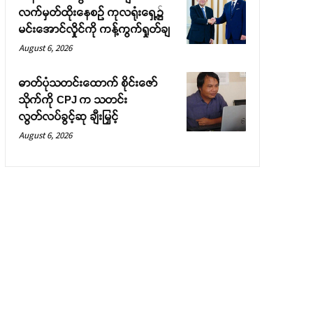
လက်မှတ်ထိုးနေစဉ် ကုလရုံးရှေ့၌
မင်းအောင်လှိုင်ကို ကန့်ကွက်ရှုတ်ချ
August 6, 2026
ဓာတ်ပုံသတင်းထောက် စိုင်းဇော်
သိုက်ကို CPJ က သတင်း
လွတ်လပ်ခွင့်ဆု ချီးမြှင့်
August 6, 2026