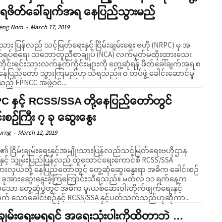
ုးရဖိတ်ခေါ်ချက်အရ နေပြည်သွားမည်
Seng Nom
-
March 17, 2019
သား ပြန်လည် သင့်မြတ်ရေးနှင့် ငြိမ်းချမ်းရေး ဗဟို (NRPC) မှ အ
်ရပ်စဲရေး သဘောတူညီစာချုပ် (NCA) လက်မှတ်မထိုးထားသေး
တိုင်းရင်းသားလက်နက်ကိုင်းများကို တွေ့ဆုံရန် ဖိတ်ခေါ်ချက်အရ ၈
 နေပြည်တော် သွားကြမည်ဟု သိရသည်။ ၀ တပ်ဖွဲ့ ခေါင်းဆောင်မှု
ည့် FPNCC အဖွဲ့ဝင်...
C နှင့် RCSS/SSA တို့နေပြည်တော်တွင်
်းစဉ်ကြီး ၇ ခု ဆွေးနွေး
urng
-
March 12, 2019
ရ၏ ငြိမ်းချမ်းရေးနှင့်အမျိုးသားပြန်လည်သင့်မြတ်ရေးဗဟိုဌာန
နှင့် သျှမ်းပြည်ပြန်လည် ထူထောင်ရေးကောင်စီ RCSS/SSA
စားလှယ်တို့ နေပြည်တော်တွင် တွေ့ဆုံဆွေးနွေးရာ အဓိက ခေါင်းစဉ်
ခုအားဆွေးနွေးခဲ့ကြကြောင်းသိရသည်။ မတ်လ ၁၁ ရက်နေ့က
ပ်သော တွေ့ဆုံပွဲတွင် အဓိက မူးယစ်ဆေးဝါးတိုက်ဖျက်ရေးနှင့်
် သောခေါင်းစဉ်နှင့် RCSS/SSA နှင့်ပတ်သက်သည်ဟုဆိုကာ...
်းချမ်းရေးမရရင် အရေးသုံးပါးကိုထိတာဘဲ …