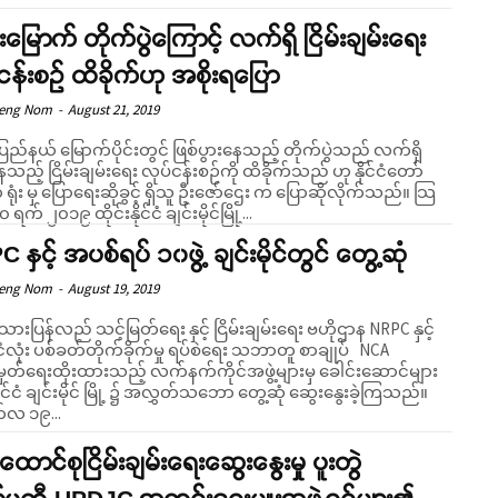
်းမြောက် တိုက်ပွဲကြောင့် လက်ရှိ ငြိမ်းချမ်းရေး
ငန်းစဉ် ထိခိုက်ဟု အစိုးရပြော
Seng Nom
-
August 21, 2019
ပြည်နယ် မြောက်ပိုင်းတွင် ဖြစ်ပွားနေသည့် တိုက်ပွဲသည် လက်ရှိ
သည့် ငြိမ်းချမ်းရေး လုပ်ငန်းစဉ်ကို ထိခိုက်သည် ဟု နိုင်ငံတော်
ရုံး မှ ပြောရေးဆိုခွင့် ရှိသူ ဦးဇော်ဌေး က ပြောဆိုလိုက်သည်။ သြ
 ရက် ၂၀၁၉ ထိုင်းနိုင်ငံ ချင်းမိုင်မြို့...
 နှင့် အပစ်ရပ် ၁၀ဖွဲ့ ချင်းမိုင်တွင် တွေ့ဆုံ
Seng Nom
-
August 19, 2019
သားပြန်လည် သင့်မြတ်ရေး နှင့် ငြိမ်းချမ်းရေး ဗဟိုဌာန NRPC နှင့်
ငံလုံး ပစ်ခတ်တိုက်ခိုက်မှု ရပ်စဲရေး သဘာတူ စာချုပ် NCA
တ်ရေးထိုးထားသည့် လက်နက်ကိုင်အဖွဲ့များမှ ခေါင်းဆောင်များ
နိုင်ငံ ချင်းမိုင် မြို့ ၌ အလွှတ်သဘော တွေ့ဆုံ ဆွေးနွေးခဲ့ကြသည်။
်လ ၁၉...
ထောင်စုငြိမ်းချမ်းရေးဆွေးနွေးမှု ပူးတွဲ