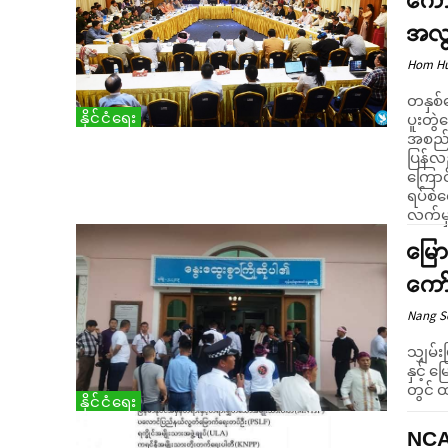
ကော
အလွ
Hom H
တနှစ်
နိုင်ငံရေး
ပူးတွ
အစည်းအ
ပြန်လည
ကြောင်းသိရသည်။ အစိုးရ
ရပ်စဲ
လက်မှ
မြော
ကော
Nang 
သျှမ်း
နှင့် 
တွင် ထ
နိုင်ငံရေး
NCA