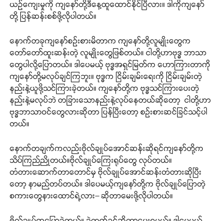
ယဉ်ကျေးမှုကို ကျနော်တို့ဒီနေ့ထူထောင်နိုင်ပြီလား။ ဒါကိုကျနော်
တို့ ပြန်ဆန်းစစ်ဖို့လိုပါတယ်။
နောက်တခုကျနော်စဉ်းစားမိတာက ကျနော်တို့လူမျိုးတွေက
တော်တော်ထူးဆန်းတဲ့ လူမျိုးတွေဖြစ်တယ်။ ငါတို့ဟာဗုဒ္ဓ ဘာသာ
တွေပါလို့ပြောတယ်။ ဒါပေမယ့် ဗုဒ္ဓအရှင်မြတ်က ဟောကြားတာကို
ကျနော်တို့မလုပ်ချင်ကြဘူး။ ဗုဒ္ဓက ငြိမ်းချမ်းရေးကို ငြိမ်းချမ်းတဲ့
နည်းနဲ့ယူဖို့သင်ကြားခဲ့တယ်။ ကျနော်တို့က ဗုဒ္ဓသင်ကြားပေးတဲ့
နည်းနဲ့မလုပ်ဘဲ တခြားသောနည်းနဲ့လုပ်နေတယ်ဆိုတော့ ငါတို့ဟာ
ဗုဒ္ဓဘာသာဝင်တွေလားဆိုတာ ပြန်ပြီးတော့ စဉ်းစားဆင်ခြင်သင့်ပါ
တယ်။
နောက်တချက်ကလည်းဗိုလ်ချုပ်အောင်ဆန်းဆိုရင်ကျနော်တို့က
သိပ်ကြည်ညိုတယ်။ဗိုလ်ချုပ်ကြေးရုပ်တွေ လုပ်တယ်။
တံတားဆောက်တာတောင်မှ ဗိုလ်ချုပ်အောင်ဆန်းတံတားဆိုပြီး
တော့ နာမည်တပ်တယ်။ ဒါပေမယ့်ကျနော်တို့က ဗိုလ်ချုပ်ပြောတဲ့
စကားတွေနားထောင်ရဲ့လား– ဆိုတာမေးဖို့လိုပါတယ်။
ဗိုလ်ချုပ်ကပြောခဲ့တယ်။ ခွဲထွက်ခွင့်ဆိုတာပေးရမယ်။ ဒါပေမယ့်