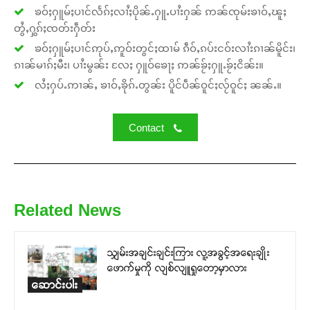
ၶဝ်ႈႁူမ်ႈပၢင်လႅၵ်ႈလၢႆႈပိုၼ်ႉႁူႉပၢႆးႁၼ် ဢၼ်ၸုမ်းၶၢဝ်ႇၽူႈ
တွႆႇႁွၵ်ႈၸတ်းႁဵတ်း
ၶဝ်ႈႁူမ်ႈပၢင်ဢုပ်ႇဢူဝ်းတွင်ႈထၢမ် ၵဵဝ်ႇၵပ်းငဝ်းလၢႆးၵၢၼ်မိူင်း၊
ၵၢၼ်မၢၵ်ႈမီး၊ ပၢႆးမွၼ်း လႄႈ ႁူဝ်ၶေႃႈ ဢၼ်ၶႂ်ႈႁူႉၶႂ်ႈငိၼ်း။
လႆႈႁပ်ႉဢၢၼ်ႇ ၶၢဝ်ႇၶိုၵ်ႉတွၼ်း ပိူင်ပဵၼ်ဝူင်ႈလႂ်ဝူင်ႈ ၼၼ်ႉ။
Contact
Related News
သျှမ်းအချင်းချင်းကြား လူ့အခွင့်အရေးချိုး
ဖောက်မှုကို လျစ်လျူရှုတော့မှာလား
ဆောင်းပါး