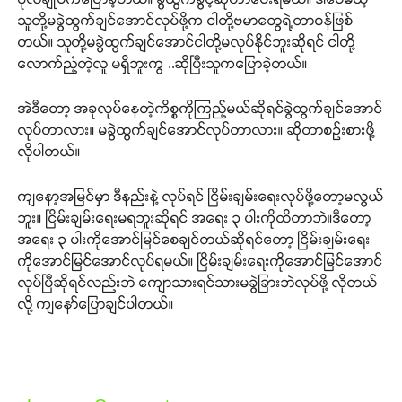
သူတို့မခွဲထွက်ချင်အောင်လုပ်ဖို့က ငါတို့ဗမာတွေရဲ့တာဝန်ဖြစ်
တယ်။ သူတို့မခွဲထွက်ချင်အောင်ငါတို့မလုပ်နိုင်ဘူးဆိုရင် ငါတို့
လောက်ညံ့တဲ့လူ မရှိဘူးကွ ..ဆိုပြီးသူကပြောခဲ့တယ်။
အဲဒီတော့ အခုလုပ်နေတဲ့ကိစ္စကိုကြည့်မယ်ဆိုရင်ခွဲထွက်ချင်အောင်
လုပ်တာလား။ မခွဲထွက်ချင်အောင်လုပ်တာလား။ ဆိုတာစဉ်းစားဖို့
လိုပါတယ်။
ကျနော့အမြင်မှာ ဒီနည်းနဲ့ လုပ်ရင် ငြိမ်းချမ်းရေးလုပ်ဖို့တော့မလွယ်
ဘူး။ ငြိမ်းချမ်းရေးမရဘူးဆိုရင် အရေး ၃ ပါးကိုထိတာဘဲ။ဒီတော့
အရေး ၃ ပါးကိုအောင်မြင်စေချင်တယ်ဆိုရင်တော့ ငြိမ်းချမ်းရေး
ကိုအောင်မြင်အောင်လုပ်ရမယ်။ ငြိမ်းချမ်းရေးကိုအောင်မြင်အောင်
လုပ်ပြီဆိုရင်လည်းဘဲ ကျောသားရင်သားမခွဲခြားဘဲလုပ်ဖို့ လိုတယ်
လို့ ကျနော်ပြောချင်ပါတယ်။