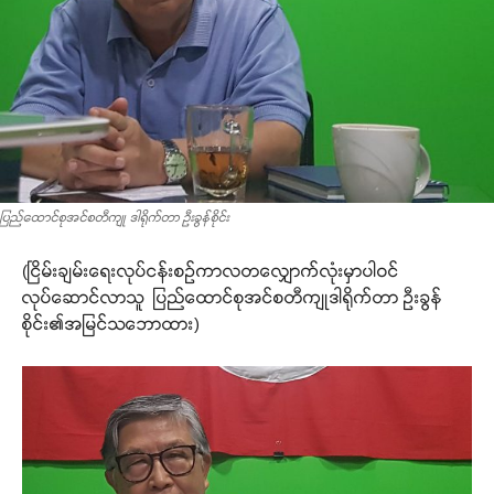
ပြည်ထောင်စုအင်စတီကျု ဒါရိုက်တာ ဦးခွန်စိုင်း
(ငြိမ်းချမ်းရေးလုပ်ငန်းစဉ်ကာလတလျှောက်လုံးမှာပါဝင်
လုပ်ဆောင်လာသူ ပြည်ထောင်စုအင်စတီကျုဒါရိုက်တာ ဦးခွန်
စိုင်း၏အမြင်သဘောထား)