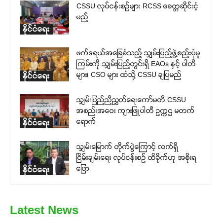
CSSU လုပ်ငန်းစဉ်များ RCSS ခေတ္တဆိုင်းငံ့
မည်
နိုင်ငံရေး
ဖက်ဒရယ်အခြေခံသည့် သျှမ်းပြည်ဖွဲ့စည်းပုံမူ
ကြမ်းကို သျှမ်းပြည်တွင်းရှိ EAOs နှင့် ပါတီ
များ၊ CSO များ ထံသို့ CSSU ချပြမည်
နိုင်ငံရေး
သျှမ်းပြည်ညီညွှတ်ရေးကော်မတီ CSSU
အစည်းအဝေး ကျားဖြူပါတီ ဥက္ကဌ မတက်
ရောက်
နိုင်ငံရေး
သျှမ်းမြောက် တိုက်ပွဲကြောင့် လက်ရှိ
ငြိမ်းချမ်းရေး လုပ်ငန်းစဉ် ထိခိုက်ဟု အစိုးရ
ပြော
နိုင်ငံရေး
Latest News