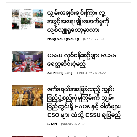
သျှမ်းအချင်းချင်းကြား လူ့
အခွင့်အရေးချိုးဖောက်မှုကို
လျစ်လျူရှုတော့မှာလား
-
June 21, 2023
Nang NoungNoung
CSSU လုပ်ငန်းစဉ်များ RCSS
ခေတ္တဆိုင်းငံ့မည်
-
February 26, 2022
Sai Hseng Leng
ဖက်ဒရယ်အခြေခံသည့် သျှမ်း
ပြည်ဖွဲ့စည်းပုံမူကြမ်းကို သျှမ်း
ပြည်တွင်းရှိ EAOs နှင့် ပါတီများ၊
CSO များ ထံသို့ CSSU ချပြမည်
-
January 3, 2022
SHAN