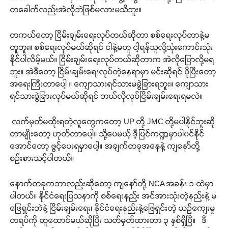
တခေါက်လည်းအဲလိုဘဲဖြစ်မလားမသိဘူး။
တကယ်တော့ ငြိမ်းချမ်းရေးလုပ်တယ်ဆိုတာ စစ်ရေးလုပ်တာနဲ့မ
တူဘူး။ စစ်ရေးလုပ်မယ်ဆိုရင် ငါနဲ့မတူ ငါ့ရန်သူလို့သုံးကောင်းသုံး
နိုင်ပါလိမ့်မယ်။ ငြိမ်းချမ်းရေးလုပ်တယ်ဆိုတာက အဲလိုပြောလို့မရ
ဘူး။ အဲဒီတော့ ငြိမ်းချမ်းရေးလုပ်တဲ့နေရာမှာ မင်းဆိုရင် ပိုပြီးတော့
အရေးကြီးတာပေါ့ ။ ကျောသားရင်သားမခွဲခြားရဘူး။ ကျောသား
ရင်သားခွဲခြားလုပ်မယ်ဆိုရင် ဘယ်လိုလုပ်ငြိမ်းချမ်းရေးရမလဲ။
လက်မှတ်မထိုးရတဲ့လူတွေကတော့ UP တို့ JMC တို့မပါနိုင်ဘူးဆို
တာမျိုးတော့ ဟုတ်တာပေါ့။ သို့ပေမယ့် ဒီ့ပြင်ကဏ္ဍမှာပါ၀င်နိုင်
အောင်တော့ ဖွင့်ပေးရမှာပေါ့။ အချက်တခုအနေနဲ့ ကျနော်တို့
စဉ်းစားသင့်ပါတယ်။
နောက်တခုကဘာလည်းဆိုတော့ ကျနော်တို့ NCA အခန်း ၁ ထဲမှာ
ပါတယ်။ နိုင်ငံရေးပြသနာကို စစ်ရေးနည်း အင်အားသုံးတဲ့နည်းနဲ့ မ
ဖြေရှင်းဘဲနဲ့ ငြိမ်းချမ်းရေး၊ နိုင်ငံရေးနည်းနဲ့ဖြေရှင်းတဲ့ ယဉ်ကျေးမှု
တရပ်ကို ထူထောင်မယ်ဆိုပြီး သတ်မှတ်ထားတာ ၃ နှစ်ရှိပြီ။ ဒီ