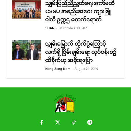
သျှမ်းပြည်ညီညွှတ်ရေးကော်မတီ
CSSU အစည်းအဝေး ကျားဖြူ
ပါတီ ဥက္ကဌ မတက်ရောက်
-
December 18, 2020
SHAN
သျှမ်းမြောက် တိုက်ပွဲကြောင့်
လက်ရှိ ငြိမ်းချမ်းရေး လုပ်ငန်းစဉ်
ထိခိုက်ဟု အစိုးရပြော
-
August 21, 2019
Nang Seng Nom