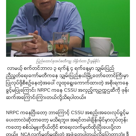
ပြည်ထောင်စုအင်စတီကျု ဒါရိုက်တာ ဦးခွန်စိုင်း
လာမယ့် စက်တင်ဘာလ ၃ ရက်နဲ့ ၄ ရက်နေ့မှာ သျှမ်းပြည်
ညီညွတ်ရေးကော်မတီကနေ သျှမ်းပြည်နယ်မြို့တော်တောင်ကြီးမှာ
ပြုလုပ်ဖို့စီစဉ်နေတဲ့အပေါ် လူထုရွေးကောက်ထားတဲ့ အစိုးရကနေ
ခွင့်မပြုကြောင်း NRPC ကနေ CSSU အလှည့်ကျဥက္ကဌဆီကို ဖုန်း
ဆက်အကြောင်းကြားတယ်လို့သိရပါတယ်။
NRPC ကနေပြီးတော့ ဘာကြောင့် CSSU အစည်းအဝေးလုပ်ခွင့်မ
ပေးတာလဲဆိုတာတော့ မသိရဘူး။ အရင်တခါချိန်းမိုင်မှာလုပ်တုန်း
ကတော့ စစ်သံမှူးကိုယ်တိုင် စာရေးလက်မှတ်ထိုးပြီးပေးပို့လာ
တယ်။ NCA လက်မှတ်မထိုးတဲ့ အဖွဲ့တွေပါတယ်လို့ပြောတာဘဲ။ ဒီ