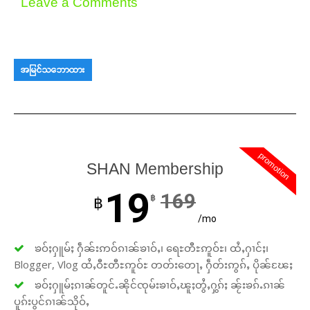
Leave a Comments
အမြင်သဘောထား
promotion
SHAN Membership
19
169
฿
฿
/mo
ၶဝ်ႈႁူမ်ႈ ႁဵၼ်းဢဝ်ၵၢၼ်ၶၢဝ်ႇ၊ ရေႊတီႊဢူဝ်ႊ၊ ထႆႇႁၢင်ႈ၊
Blogger, Vlog ထႆႇဝီႊတီႊဢူဝ်ႊ တတ်းတေႃႇ ႁဵတ်းဢွၵ်ႇ ပိုၼ်ၽႄႈ
ၶဝ်ႈႁူမ်ႈၵၢၼ်တူင်ႉၼိုင်ၸုမ်းၶၢဝ်ႇၽူႈတွႆႇႁွၵ်ႈ ၼႂ်းၶၵ်ႉၵၢၼ်
ပူၵ်းပွင်ၵၢၼ်သိုဝ်ႇ