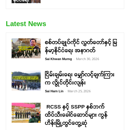
Latest News
စစ်တပ်ချုပ်ကိုင် လွှတ်တော်နှင့် မြ
န်မာ့နိုင်ငံရေး အနာဂတ်
-
March 30, 2026
Sai Khwan Murng
ငြိမ်းချမ်းရေး မျှော်လင့်ချက်ကြား
က လွိုင်တိုင်းလျန်း
-
March 25, 2026
Sai Harn Lin
RCSS နှင့် SSPP နှစ်ဘက်
ထိပ်သီးခေါင်ဆောင်များ ကွန်
ဟိန်းမြို့တွင်တွေ့ဆုံ