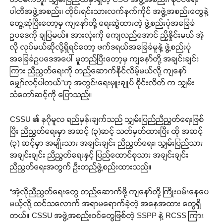
ပါတီအဖွဲ့အစည်း၊ တိုင်းရင်းသားလက်နက်ကိုင် အဖွဲ့အစည်းတွေနဲ့
တွေ့ဆုံပြီးတော့မှ ကျနော်တို့ ရေးဆွဲထားတဲ့ ဖွဲ့စည်းပုံအခြေခံ
ဥပဒေကို ချပြမယ်။ အားလုံးကို ကျေလည်အောင် ညှိနှိုင်းမယ် အဲ့
လို လုပ်မယ်ဆိုလို့ရှိရင်တော့ ဖက်ဒရယ်အခြေခံမူနဲ့ ဖွဲ့စည်းပုံ
အခြေခံဥပဒေအပေါ် မူတည်ပြီးတော့မှ ကျနော်တို့ အချင်းချင်း
ကြား ညီညွတ်ရေးကို တည်ဆောက်နိုင်လိမ့်မယ်လို့ ကျနော်
မျှော်လင့်ပါတယ်”ဟု အတွင်းရေးမှူးချုပ် စိုင်းလိတ် က သျှမ်း
သံတော်ဆင့်ကို ပြောသည်။
CSSU ၏ နဂိုမူလ ရည်မှန်းချက်သည် သျှမ်းပြည်ညီညွတ်ရေးဖြစ်
ပြီး ညီညွတ်ရေးမှာ အဆင့် (၃)ဆင့် သတ်မှတ်ထားပြီး ထို အဆင့်
(၃) ဆင့်မှာ အမျိုးသား အချင်းချင်း ညီညွတ်ရေး၊ သျှမ်းပြည်သား
အချင်းချင်း ညီညွတ်ရေးနှင့် ပြည်ထောင်စုသား အချင်းချင်း
ညီညွတ်ရေးအတွက် ဉီးတည်ဖွဲ့စည်းထားသည်။
“အဲ့လိုညီညွတ်ရေးတွေ တည်ဆောက်ဖို့ ကျနော်တို့ ကြိုးပမ်းနေပေ
မယ့်လို့ ထင်သလောက် အရာမရောက်ခဲ့တဲ့ အနေအထား တွေရှိ
တယ်။ CSSU အဖွဲ့အစည်းဝင်တွေဖြစ်တဲ့ SSPP နဲ့ RCSS ကြား