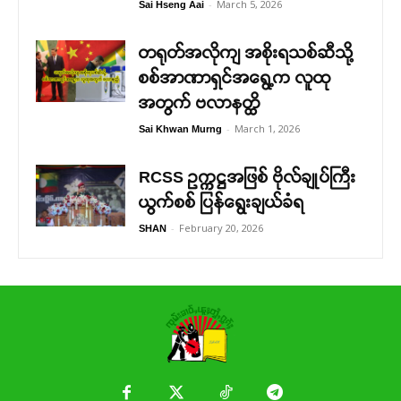
-
March 5, 2026
Sai Hseng Aai
တရုတ်အလိုကျ အစိုးရသစ်ဆီသို့
စစ်အာဏာရှင်အရွေ့က လူထု
အတွက် ဗလာနတ္ထိ
-
March 1, 2026
Sai Khwan Murng
RCSS ဥက္ကဋ္ဌအဖြစ် ဗိုလ်ချုပ်ကြီး
ယွက်စစ် ပြန်ရွေးချယ်ခံရ
-
February 20, 2026
SHAN