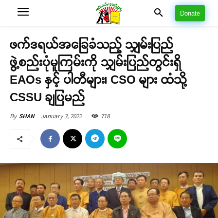
Donate
ဖက်ဒရယ်အခြေခံသည့် သျှမ်းပြည်
ဖွဲ့စည်းပုံမူကြမ်းကို သျှမ်းပြည်တွင်းရှိ
EAOs နှင့် ပါတီများ၊ CSO များ ထံသို့
CSSU ချပြမည်
January 3, 2022
718
By
SHAN