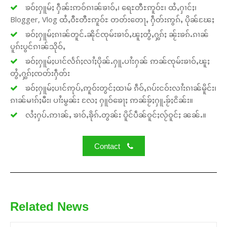
ၶဝ်ႈႁူမ်ႈ ႁဵၼ်းဢဝ်ၵၢၼ်ၶၢဝ်ႇ၊ ရေႊတီႊဢူဝ်ႊ၊ ထႆႇႁၢင်ႈ၊
Blogger, Vlog ထႆႇဝီႊတီႊဢူဝ်ႊ တတ်းတေႃႇ ႁဵတ်းဢွၵ်ႇ ပိုၼ်ၽႄႈ
ၶဝ်ႈႁူမ်ႈၵၢၼ်တူင်ႉၼိုင်ၸုမ်းၶၢဝ်ႇၽူႈတွႆႇႁွၵ်ႈ ၼႂ်းၶၵ်ႉၵၢၼ်
ပူၵ်းပွင်ၵၢၼ်သိုဝ်ႇ
ၶဝ်ႈႁူမ်ႈပၢင်လႅၵ်ႈလၢႆႈပိုၼ်ႉႁူႉပၢႆးႁၼ် ဢၼ်ၸုမ်းၶၢဝ်ႇၽူႈ
တွႆႇႁွၵ်ႈၸတ်းႁဵတ်း
ၶဝ်ႈႁူမ်ႈပၢင်ဢုပ်ႇဢူဝ်းတွင်ႈထၢမ် ၵဵဝ်ႇၵပ်းငဝ်းလၢႆးၵၢၼ်မိူင်း၊
ၵၢၼ်မၢၵ်ႈမီး၊ ပၢႆးမွၼ်း လႄႈ ႁူဝ်ၶေႃႈ ဢၼ်ၶႂ်ႈႁူႉၶႂ်ႈငိၼ်း။
လႆႈႁပ်ႉဢၢၼ်ႇ ၶၢဝ်ႇၶိုၵ်ႉတွၼ်း ပိူင်ပဵၼ်ဝူင်ႈလႂ်ဝူင်ႈ ၼၼ်ႉ။
Contact
Related News