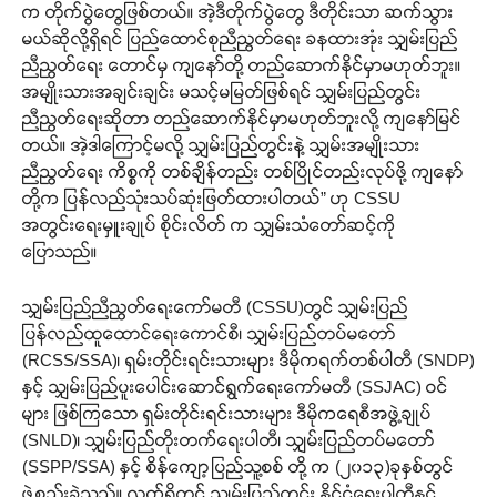
က တိုက်ပွဲတွေဖြစ်တယ်။ အဲ့ဒီတိုက်ပွဲတွေ ဒီတိုင်းသာ ဆက်သွား
မယ်ဆိုလို့ရှိရင် ပြည်ထောင်စုညီညွတ်ရေး ခနထားအုံး သျှမ်းပြည်
ညီညွတ်ရေး တောင်မှ ကျနော်တို့ တည်ဆောက်နိုင်မှာမဟုတ်ဘူး။
အမျိုးသားအချင်းချင်း မသင့်မမြတ်ဖြစ်ရင် သျှမ်းပြည်တွင်း
ညီညွတ်ရေးဆိုတာ တည်ဆောက်နိုင်မှာမဟုတ်ဘူးလို့ ကျနော်မြင်
တယ်။ အဲ့ဒါကြောင့်မလို့ သျှမ်းပြည်တွင်းနဲ့ သျှမ်းအမျိုးသား
ညီညွတ်ရေး ကိစ္စကို တစ်ချိန်တည်း တစ်ပြိုင်တည်းလုပ်ဖို့ ကျနော်
တို့က ပြန်လည်သုံးသပ်ဆုံးဖြတ်ထားပါတယ်” ဟု CSSU
အတွင်းရေးမှူးချုပ် စိုင်းလိတ် က သျှမ်းသံတော်ဆင့်ကို
ပြောသည်။
သျှမ်းပြည်ညီညွတ်ရေးကော်မတီ (CSSU)တွင် သျှမ်းပြည်
ပြန်လည်ထူထောင်ရေးကောင်စီ၊ သျှမ်းပြည်တပ်မတော်
(RCSS/SSA)၊ ရှမ်းတိုင်းရင်းသားများ ဒီမိုကရက်တစ်ပါတီ (SNDP)
နှင့် သျှမ်းပြည်ပူးပေါင်းဆောင်ရွက်ရေးကော်မတီ (SSJAC) ဝင်
များ ဖြစ်ကြသော ရှမ်းတိုင်းရင်းသားများ ဒီမိုကရေစီအဖွဲ့ချုပ်
(SNLD)၊ သျှမ်းပြည်တိုးတက်ရေးပါတီ၊ သျှမ်းပြည်တပ်မတော်
(SSPP/SSA) နှင့် စိန်ကျော့ပြည်သူ့စစ် တို့ က (၂၀၁၃)ခုနှစ်တွင်
ဖွဲ့စည်းခဲသည်။ လက်ရှိတွင် သျှမ်းပြည်တွင်း နိုင်ငံရေးပါတီနှင့်