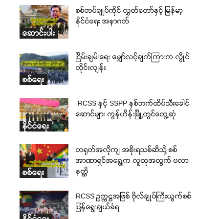
စစ်တပ်ချုပ်ကိုင် လွှတ်တော်နှင့် မြန်မာ့
နိုင်ငံရေး အနာဂတ်
ဆောင်းပါး
ငြိမ်းချမ်းရေး မျှော်လင့်ချက်ကြားက လွိုင်
တိုင်းလျန်း
စစ်ရေး
RCSS နှင့် SSPP နှစ်ဘက်ထိပ်သီးခေါင်
ဆောင်များ ကွန်ဟိန်းမြို့တွင်တွေ့ဆုံ
နိုင်ငံရေး
တရုတ်အလိုကျ အစိုးရသစ်ဆီသို့ စစ်
အာဏာရှင်အရွေ့က လူထုအတွက် ဗလာ
နတ္ထိ
စစ်ရေး
RCSS ဥက္ကဋ္ဌအဖြစ် ဗိုလ်ချုပ်ကြီးယွက်စစ်
ပြန်ရွေးချယ်ခံရ
နိုင်ငံရေး