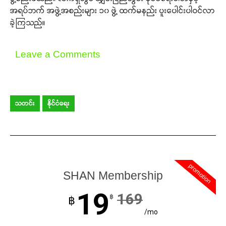
အရပ်ဘက် အဖွဲ့အစည်းများ ၁၀ ဖွဲ့ ထက်မနည်း ပူးပေါင်းပါဝင်လာ
ခဲ့ကြသည်။
Leave a Comments
သတင်း
နိုင်ငံရေး
promotion
SHAN Membership
19
169
฿
฿
/mo