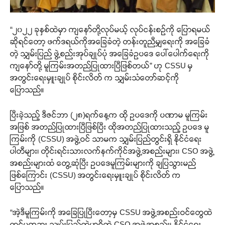
“၂၀၂၂ ခုနှစ်ထဲမှာ ကျနော်တို့လုပ်မယ့် လုပ်ငန်းစဉ်ကို ပြောရမယ်
ဆိုရင်တော့ ဖက်ဒရယ်ကိုအခြေခံတဲ့ တန်းတူညီမျှရေးကို အခြေခံ
တဲ့ သျှမ်းပြည် ဖွဲ့စည်းအုပ်ချုပ်ပုံ အခြေခံဥပဒေ ပေါ်ပေါက်ရေးကို
ကျနော်တို့ မူကြမ်းအတည်ပြုထားပြီဖြစ်တယ်” ဟု CSSU မှ
အတွင်းရေးမှူးချုပ် စိုင်းလိတ် က သျှမ်းသံတော်ဆင့်ကို
ပြောသည်။
ပြီးခဲ့သည့် ဒီဇင်ဘာ (၂၈)ရက်နေ့က ထို ဥပဒေကို ပဏာမ မူကြမ်း
အဖြစ် အတည်ပြုထားပြီဖြစ်ပြီး ထိုအတည်ပြုထားသည့် ဥပဒေ မူ
ကြမ်းကို (CSSU) အဖွဲ့ဝင် သာမက သျှမ်းပြည်တွင်းရှိ နိုင်ငံရေး
ပါတီများ၊ တိုင်းရင်းသားလက်နက်ကိုင်အဖွဲ့အစည်းများ၊ CSO အဖွဲ့
အစည်းများထံ တွေ့ဆုံပြီး ဥပဒေမူကြမ်းများကို ချပြသွားမည်
ဖြစ်ကြောင်း (CSSU) အတွင်းရေးမှူးချုပ် စိုင်းလိတ် က
ပြောသည်။
“အဲ့ဒီမူကြမ်းကို အခြေပြုပြီးတော့မှ CSSU အဖွဲ့အစည်းဝင်တွေထဲ
တင်မကဘူး သျှမ်းပြည်ထဲမှာရှိတဲ့ CSO အဖွဲ့အစည်း၊ နိုင်ငံရေး