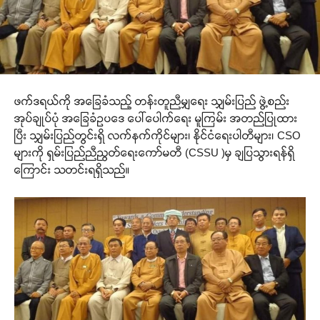
ဖက်ဒရယ်ကို အခြေခံသည့် တန်းတူညီမျှရေး သျှမ်းပြည် ဖွဲ့စည်း
အုပ်ချုပ်ပုံ အခြေခံဥပဒေ ပေါ်ပေါက်ရေး မူကြမ်း အတည်ပြုထား
ပြီး သျှမ်းပြည်တွင်းရှိ လက်နက်ကိုင်များ၊ နိုင်ငံရေးပါတီများ၊ CSO
များကို ရှမ်းပြည်ညီညွတ်ရေးကော်မတီ (CSSU )မှ ချပြသွားရန်ရှိ
ကြောင်း သတင်းရရှိသည်။