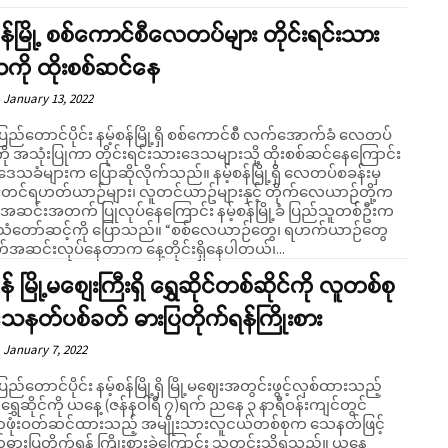
စန်မြို့ စစ်ကောင်စီလေတပ်များ တိုင်းရင်းသား
ကို ထိုးစစ်ဆင်နေ
January 13, 2022
ပြည်တောင်ပိုင်း နမ့်စန်မြို့ရှိ စစ်ကောင်စီ လက်အောက်ခံ လေတပ်
ကို အသုံးပြုကာ တိုင်းရင်းသားဒေသများသို့ ထိုးစစ်ဆင်နေကြောင်း
ခံများက ပြောဆိုလိုက်သည်။ နမ့်စန်မြို့ရှိ လေတပ်စခန်းမှ
်းတင်ရဟတ်ယာဉ်များ၊ လူတင်ယာဥ်များနှင့် တိုက်လေယာဉ်တို့က
် အဆင်းအတက် ပြုလုပ်နေကြောင်း နမ့်စန်မြို့ခံ ပြည်သူတစ်ဦးက
ာ်ဆင့်ကို ပြောသည်။ “စစ်လေယာဉ်တွေ၊ ရဟက်ယာဉ်တွေ
ဆင်းလုပ်နေတာက နေ့တိုင်းရှိနေပါတယ်၊...
န် မြို့မစျေးကြီးရှိ ရွှေဆိုင်တစ်ဆိုင်ကို လူတစ်စု
ေနတ်ပစ်ခတ် ဓားပြတိုက်ရန်ကြိုးစား
January 7, 2022
ပြည်တောင်ပိုင်း နမ့်စန်မြို့ရှိ မြို့မဈေးအတွင်းဖွင့်လှစ်ထားသည့်
ရွှေဆိုင်ကို ယနေ့ (ဇန်နဝါရီ ၇)ရက် ညနေ ၃ နာရီဝန်းကျင်တွင်
ှာဖုံးဝတ်ဆင်ထားသည့် အမျိုးသားလူငယ်တစ်စုက သေနတ်ဖြင့်
ဓားပြတိုက်ရန် ကြိုးစားခဲ့ကြောင်း သတင်းသိရသည်။ ယနေ့