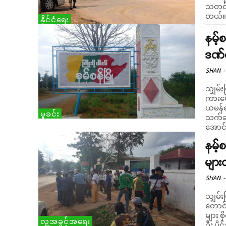
သတင်းရရှိသည်။ “ရုံးတက
တယ်။ 
နိုင်ငံရေး
နမ့်
ဒဏ်ရ
SHAN
-
သျှမ်း
ကားပေ
ယမန်နေ
မှုခင်း
သက်ဆိုင်ရာ ရ
အောင်.
နမ့်
မျာ
SHAN
-
သျှမ်း
တောင်
များ စိုက
လူ့အခွင့်အရေး
ဦး ပို