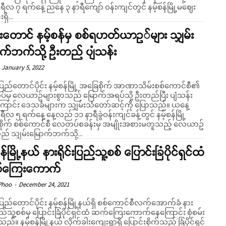
ရီလ ၇ ရက်နေ့ ညနေ ၃ နာရီကျော် ဝန်းကျင်တွင် နမ့်စန်မြို့မဈေး
ှိ...
်းတောင် နမ့်စန်မှ စစ်ရဟတ်ယာဥ်များ သျှမ်း
က်ဘက်သို့ ဦးတည် ပျံသန်း
January 5, 2022
ပြည်တောင်ပိုင်း နမ့်စန်မြို့ အခြေစိုက် အာဏာသိမ်းစစ်ကောင်စီ၏
မှ လေယာဥ်များစွာသည် မြောက်အရပ်သို့ ဦးတည်ပြီး ပျံသန်း
ြောင်း ဒေသခံများက သျှမ်းသံတော်ဆင့်ကို ပြောသည်။ ယနေ့
ရီလ ၅ ရက်နေ့ နေ့လည် ၁၁ နာရီခွဲဝန်းကျင်ခန့်တွင် နမ့်စန်မြို့
ိုက် စစ်ကောင်စီ လေတပ်စခန်းမှ အမျိုးအစားမတူသည့် လေယာဥ်
ည် သျှမ်းမြောက်ဘက်သို့...
န်မြို့နယ် နားရိုင်းပြည်သူ့စစ် ပြောင်းခြံပိုင်ရှင်ထံ
ကြေးကောက်
Phoo
-
December 24, 2021
ပြည်တောင်ပိုင်း နမ့်စန်မြို့နယ်ရှိ စစ်ကောင်စီလက်အောက်ခံ နား
ပြည်သူ့စစ်မှ ပြောင်းခြံပိုင်ရှင်ထံ ဆက်ကြေးကောက်နေကြောင်း စုံစမ်း
ေးရွာရှိ ပြောင်းစိုက်သည့် ခြံပိုင်ရှင်