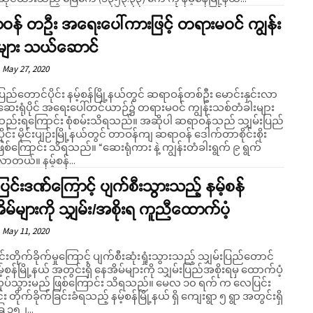
ဝန် တဦး အရေးပေါ်ကားဖြင့် တရားမဝင် ကျွန်း
များ သယ်ဆောင်
May 27, 2020
ပြည်တောင်ပိုင်း နမ့်စန်မြို့နယ်တွင် ဆရာဝန်တစ်ဦး မောင်းနှင်းလာ
ဆေးရုံပိုင် အရေးပေါ်တင်ယာဉ်၌ တရားမဝင် ကျွန်းသစ်တံခါးများ
ကြောင်း စုံစမ်းသိရသည်။ အဆိုပါ ဆရာဝန်သည် သျှမ်းပြည်
ိုင်း မိုင်းပျဉ်းမြို့နယ်တွင် တာဝန်ကျ ဆရာဝန် ဒေါက်တာစိုင်းစိုး
င်း သိရသည်။ “ဆေးရုံကား နဲ့ ကျွန်းတံခါးရွက် ၉ ရွက်
တယ်။ နမ့်စန်...
င်းဒဏ်ကြောင့် ပျက်စီးသွားသည့် နမ့်စန်
မ်များကို သျှမ်း/အစိုးရ ကူညီထောက်ပံ့
May 11, 2020
းတိုက်ခိုက်မှုကြောင့် ပျက်စီးဆုံးရှုံးသွားသည့် သျှမ်းပြည်တောင်
 နမ့်စန်မြို့နယ် အတွင်းရှိ နေအိမ်များကို သျှမ်းပြည်အစိုးရမှ ထောက်ပံ့
ပ်သွားမည် ဖြစ်ကြောင်း သိရသည်။ မေလ ၁၀ ရက် က လေပြင်း
င်း တိုက်ခိုက်ခြင်းခံရသည့် နမ့်စန်မြို့နယ် ရှိ ကျေးရွာ ၅ ရွာ အတွင်းရှိ
ေ ၁၅၂...