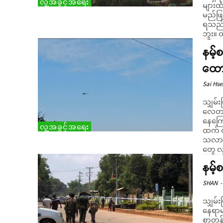
လူ့အခွင့်အရေး
များထ
မည်ဖြစ
ရသည်။ “ဒီနှစ်မှ သူတို့ စကောက်လာတယ်။ တစ်ခါမ
ဘူး။ တ
နမ့
ထော
Sai Hs
သျှမ်း
လေတပ်
နေကြောင်း သတင
လူ့အခွင့်အရေး
ထက် တ
သလား တ
တွေ လ
နမ့်
SHAN
-
သျှမ်း
နေရာမ
စာတန်