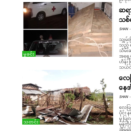
ဆရာ
သစ်
SHAN
-
သျှမ်း
သည့် 
သိမ်းဆည်းရ
မှုခင်း
အရှေ့ပ
ဟိန်း ဖြစ်ကြော
သယ်လာ
လေပြ
နေအိ
SHAN
-
လေပြင်
ပိုင်း
မှု ပြုလု
သတင်း
မုန်တို
အိမ်ခြ