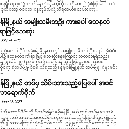
်နေတဲ့သူတွေကို သတိပေးတဲ့ ပုံစံဖြစ်မယ်ထင်
ခုထိတော့ စစ်ဆေးနေတုန်းပဲလို့ သိရတယ်။ လမ်းတော့...
စန်မြို့နယ် အမျိုးသမီးတဦး ကားပေါ် သေနတ်
ာဖြင့်သေဆုံး
July 24, 2020
ပြည်တောင်ပိုင်း နမ့်စန်မြို့နယ် တွင် အမျိုးသမီးတစ်ဦးသည် အိမ်စီး
ါ်၌ သေနတ်ဒဏ်ရာ ဖြင့် သေဆုံးနေကြောင်း သတင်းရရှိသည်။
့ (ဇူလိုင် ၂၃ ) ည ၁၁ နာရီ အချိန်ခန့်တွင် ဖြစ်ပွားခဲ့ကြောင်း
ဲတပ်ဖွဲ့ မှ စုံစမ်းသိရသည်။ နမ့်စန်မြို့နယ် တပ်ဖွဲ့မှူး ရဲမှူး မင်း
..
စန်မြို့နယ် တပ်မှ သိမ်းထားသည့်မြေပေါ် အပင်
းလာရောက်စိုက်
June 22, 2020
ပြည် တောင်ပိုင်း လွိုင်လင်ခရိုင် နမ့်စန်မြို့နယ် တွင် တပ်မှ ဒေသခံ
သူများထံ အတင်းအဓမ္မသိမ်းဆည်းထားသည့် မြေပေါ်တွင် ပျိုးပင်
်ပျိုးထားကြောင်း စုံစမ်းသိရသည်။ ဇွန် ၉ ရက်တွင် တောင်သူ ၆၄
င်ဆိုင်ထားသည့် မြေဧက (၁၃၅၃.၃၃) ဧက ကို နမ့်စန်မြို့နယ်...