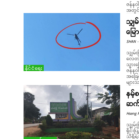
ဇန်နဝါ
အတွင်းရ
သျှမ
မြော
SHAN
-
သျှမ်း
လေတပ်
သွားက
နိုင်ငံရေး
ဇန်နဝါ
အခြေစ
များသ
နမ့်စ
ဆက်
Hseng 
သျှမ်း
ရိုင်း
သိရှိရသည်။ နမ့်စန်မြို့နယ် လိုက်ခါးကျ