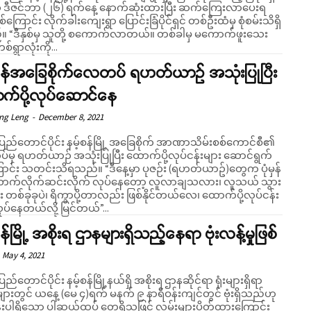
ံ ဒီဇင်ဘာ (၂၆) ရက်နေ့ နောက်ဆုံးထားပြီး ဆက်ကြေးလာပေးရ
်ကြောင်း လိုက်ခါးကျေးရွာ ပြောင်းခြံပိုင်ရှင် တစ်ဦးထံမှ စုံစမ်းသိရှိ
ှ မကောက်ဖူးသေး
စ်ရွာလုံးကို...
်စန်အခြေစိုက်လေတပ် ရဟတ်ယာဉ် အသုံးပြုပြီး
က်ပို့လုပ်ဆောင်နေ
eng Leng
-
December 8, 2021
ပြည်တောင်ပိုင်း နမ့်စန်မြို့ အခြေစိုက် အာဏာသိမ်းစစ်ကောင်စီ၏
မှ ရဟတ်ယာဉ် အသုံးပြုပြီး ထောက်ပို့လုပ်ငန်းများ ဆောင်ရွက်
်းသိရသည်။ “ဒီနေ့မှာ ပုဇဉ်း (ရဟတ်ယာဥ်)တွေက ပုံမှန်
က်လိုက်ဆင်းလိုက် လုပ်နေတော့ လူလာချသလား၊ လူသယ် သွား
စ်ခုခုပဲ၊ ရိက္ခာပို့တာလည်း ဖြစ်နိုင်တယ်လေ၊ ထောက်ပို့လုပ်ငန်း
ုပ်နေတယ်လို့ မြင်တယ်”...
စန်မြို့ အစိုးရ ဌာနများရှိသည့်နေရာ ဗုံးလန့်မှုဖြစ်
May 4, 2021
ပြည်တောင်ပိုင်း နမ့်စန်မြို့နယ်ရှိ အစိုးရ ဌာနဆိုင်ရာ ရုံးများရှိရာ
ျားတွင် ယနေ့ (မေ ၄)ရက် မနက် ၉ နာရီဝန်းကျင်တွင် ဗုံးရှိသည်ဟု
းပါရှိသော ပါဆယ်ထုပ် တွေ့ရှိသဖြင့် လမ်းများပိတ်ထားကြောင်း