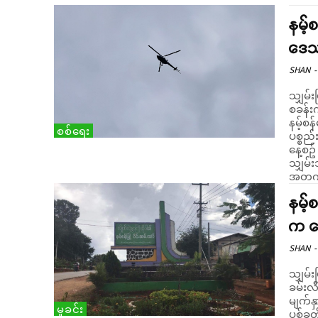
နမ့်
ဒေသ
SHAN
-
သျှမ်း
စခန်း
နမ့်စန်ဒေသ
စစ်ရေး
ပစ္စည
နေ့စဥ
သျှမ်းသံတေ
အတက်အ
နမ့်စ
က သ
SHAN
-
သျှမ်း
ခမ်းလီ
မျက်န
မှုခင်း
ပစ်ခတ်