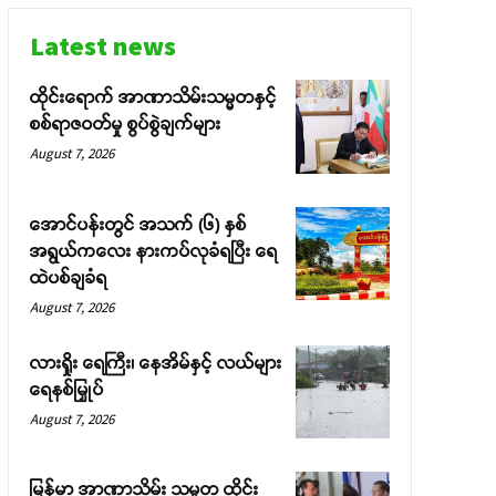
Latest news
ထိုင်းရောက် အာဏာသိမ်းသမ္မတနှင့်
စစ်ရာဇဝတ်မှု စွပ်စွဲချက်များ
August 7, 2026
အောင်ပန်းတွင် အသက် (၆) နှစ်
အရွယ်ကလေး နားကပ်လုခံရပြီး ရေ
ထဲပစ်ချခံရ
August 7, 2026
လားရှိုး ရေကြီး၊ နေအိမ်နှင့် လယ်များ
ရေနစ်မြှုပ်
August 7, 2026
မြန်မာ အာဏာသိမ်း သမ္မတ ထိုင်း