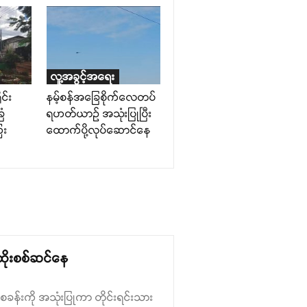
လူ့အခွင့်အရေး
ုင်း
နမ့်စန်အခြေစိုက်လေတပ်
ြံ
ရဟတ်ယာဉ် အသုံးပြုပြီး
ေး
ထောက်ပို့လုပ်ဆောင်နေ
 ထိုးစစ်ဆင်နေ
်စခန်းကို အသုံးပြုကာ တိုင်းရင်းသား