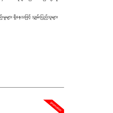
ှုများ ရှိနေသဖြင့် သျှမ်းပြည်သူများ
promotion