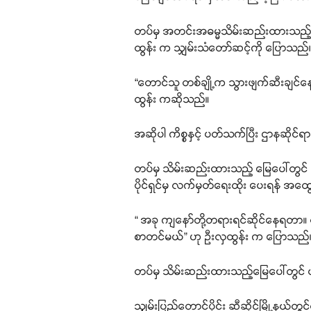
တပ်မှ အတင်းအဓမ္မသိမ်းဆည်းထားသည့်မြေပ
ထွန်း က သျှမ်းသံတော်ဆင့်ကို ပြောသည်
“တောင်သူ တစ်ချို့က သွားဖျက်ဆီးချင်နေ
ထွန်း ကဆိုသည်။
အဆိုပါ ကိစ္စနှင့် ပတ်သက်ပြီး ဌာနဆိုင်
တပ်မှ သိမ်းဆည်းထားသည့် မြေပေါ်တွင် တော
ပိုင်ရှင်မှ လက်မှတ်ရေးထိုး ပေးရန် အထ
“ အခု ကျနော်တို့တရားရင်ဆိုင်နေရတာ။ 
စာတင်မယ်” ဟု ဦးလှထွန်း က ပြောသည်
တပ်မှ သိမ်းဆည်းထားသည့်မြေပေါ်တွင် 
သျှမ်းပြည်တောင်ပိုင်း ဆီဆိုင်မြို့နယ်တွ