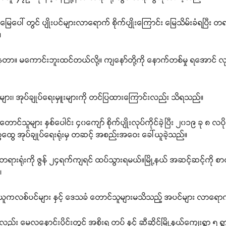
ေါ် တွင် ပျိုးပင်များလာရောက် စိုက်ပျိုးကြောင်း မြေသိမ်းခံရပြီး တ
။
တာ။ မကောင်းဘူးထင်တယ်လို့။ ကျနော်တို့ကို နောက်တစ်မှု ရအောင် လုပ်စေ
ရာများ၊ အုပ်ချုပ်ရေးမှူးများကို တင်ပြထားကြောင်းလည်း သိရသည်။
င်သူများ နှစ်ပေါင်း ၄၀ကျော် စိုက်ပျိုးလုပ်ကိုင်ခဲ့ပြီး ၂၀၁၉ ခု ၈ လပိ
ွေထွေ အုပ်ချုပ်ရေးရုံးမှ တဆင့် အစည်းအဝေး ခေါ်ယူခဲ့သည်။
တရားရုံးကို ဇွန် ၂၄ရက်ကျရင် ထပ်သွားရမယ်။မြို့နယ် အဆင့်ဆင့်ကို
။
ယူကလစ်ပင်များ နှင့် ဒေသခံ တောင်သူများမသိသည့် အပင်များ လာရောက
င်လည်း မေလနှောင်းပိုင်းတွင် အစိုးရ တပ် နှင့် ဆီဆိုင်မြို့နယ်ကျေးရွာ ၅ 