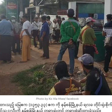
Photo by Ko Hla Htwe/ facebook
်ထားသည့် မြေဧက (၁၃၅၃.၃၃) ဧက ကို နမ့်စန်မြို့နယ် ရလခ တိုင်းရုံးစိုက်ရ
်သူ ၄၇ဦးကို နမ့်စန်မြို့နယ် တရားရုံးတွင် တရားစွဲဆိုထားခဲ့သည်။