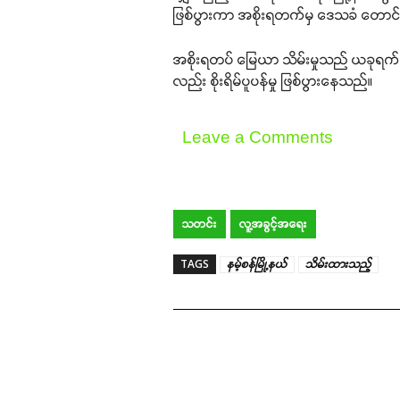
ဖြစ်ပွားကာ အစိုးရတက်မှ ဒေသခံ တောင်
အစိုးရတပ် မြေယာ သိမ်းမှုသည် ယခုရက်ပိုင
လည်း စိုးရိမ်ပူပန်မှု ဖြစ်ပွားနေသည်။
Leave a Comments
သတင်း
လူ့အခွင့်အရေး
TAGS
နမ့်စန်မြို့နယ်
သိမ်းထားသည့်