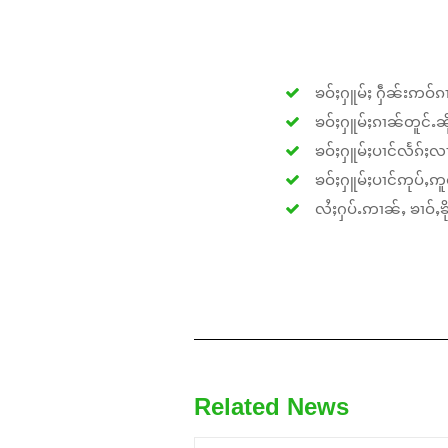
ၶဝ်ႈႁူမ်ႈ ႁဵၼ်းဢဝ်ၵၢ
ၶဝ်ႈႁူမ်ႈၵၢၼ်တူင်ႉၼိုင
ၶဝ်ႈႁူမ်ႈပၢင်လႅၵ်ႈလၢ
ၶဝ်ႈႁူမ်ႈပၢင်ဢုပ်ႇဢူဝ
လႆႈႁပ်ႉဢၢၼ်ႇ ၶၢဝ်ႇၶိုၵ
Related News