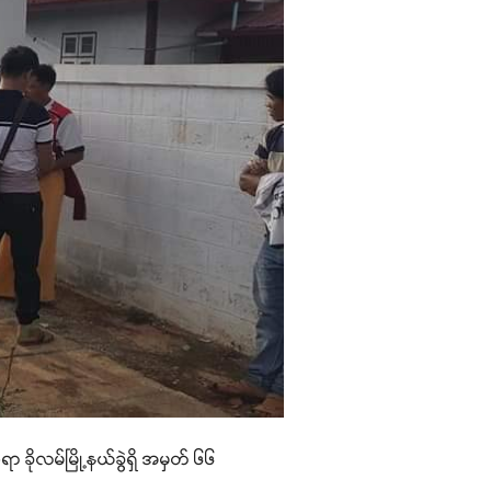
ာ ခိုလမ်မြို့နယ်ခွဲရှိ အမှတ် ၆၆