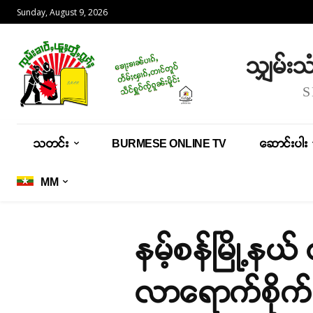
Sunday, August 9, 2026
သျှမ်း
သတင်း
BURMESE ONLINE TV
ဆောင်းပါး
MM
နမ့်စန်မြို့န
လာရောက်စိုက်