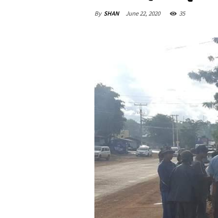
By
SHAN
June 22, 2020
35