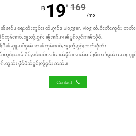
19
169
฿
฿
/mo
ၼ်ၶၢဝ်ႇ၊ ရေႊတီႊဢူဝ်ႊ၊ ထႆႇႁၢင်ႈ၊ Blogger, Vlog ထႆႇဝီႊတီႊဢူဝ်ႊ တတ်း
်ၸုမ်းၶၢဝ်ႇၽူႈတွႆႇႁွၵ်ႈ ၼႂ်းၶၵ်ႉၵၢၼ်ပူၵ်းပွင်ၵၢၼ်သိုဝ်ႇ
ႆႈပိုၼ်ႉႁူႉပၢႆးႁၼ် ဢၼ်ၸုမ်းၶၢဝ်ႇၽူႈတွႆႇႁွၵ်ႈၸတ်းႁဵတ်း
်းတွင်ႈထၢမ် ၵဵဝ်ႇၵပ်းငဝ်းလၢႆးၵၢၼ်မိူင်း၊ ၵၢၼ်မၢၵ်ႈမီး၊ ပၢႆးမွၼ်း လႄႈ ႁူဝ
်ႉတွၼ်း ပိူင်ပဵၼ်ဝူင်ႈလႂ်ဝူင်ႈ ၼၼ်ႉ။
Contact