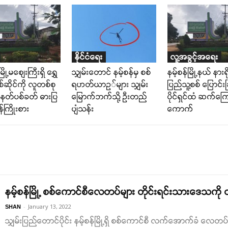
နိုင်ငံရေး
လူ့အခွင့်အရေး
မြို့မစျေးကြီးရှိ ရွှေ
သျှမ်းတောင် နမ့်စန်မှ စစ်
နမ့်စန်မြို့နယ် နားရိ
်ဆိုင်ကို လူတစ်စု
ရဟတ်ယာဥ်များ သျှမ်း
ပြည်သူ့စစ် ပြောင်းခ
တ်ပစ်ခတ် ဓားပြ
မြောက်ဘက်သို့ ဦးတည်
ပိုင်ရှင်ထံ ဆက်ကြ
်ကြိုးစား
ပျံသန်း
ကောက်
နမ့်စန်မြို့ စစ်ကောင်စီလေတပ်များ တိုင်းရင်းသားဒေသကို
-
January 13, 2022
SHAN
သျှမ်းပြည်တောင်ပိုင်း နမ့်စန်မြို့ရှိ စစ်ကောင်စီ လက်အောက်ခံ လေတပ