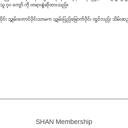
သူ ၇၀ ကျော် ကို တရားစွဲဆိုထားသည်။
်း သျှမ်းတောင်ပိုင်းသာမက သျှမ်းပြည်မြောက်ပိုင်း တွင်လည်း သိမ်းဆည်းမ
SHAN Membership