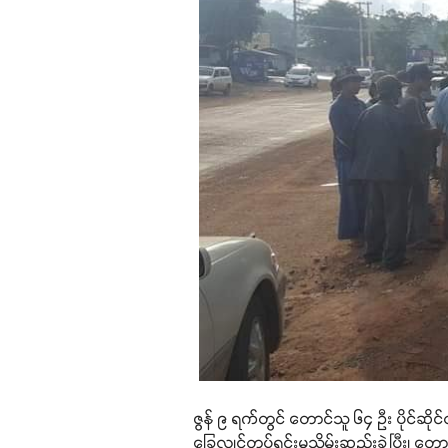
ဇွန် ၉ ရက်တွင် တောင်သူ ၆၄ ဦး ပိုင်ဆိုင
ခြေလျင်တပ်ရင်းမှသိမ်းဆည်းခဲ့ပြီး၊ တောင