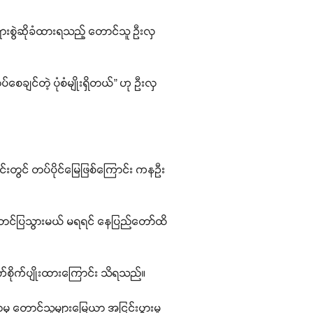
ရားစွဲဆိုခံထားရသည့် တောင်သူ ဦးလှ
ချင်တဲ့ ပုံစံမျိုးရှိတယ်” ဟု ဦးလှ
ုင်းတွင် တပ်ပိုင်မြေဖြစ်ကြောင်း ကနဦး
 စာတင်ပြသွားမယ် မရရင် နေပြည်တော်ထိ
်စိုက်ပျိုးထားကြောင်း သိရသည်။
ရွာမှ တောင်သူများမြေယာ အငြင်းပွားမှု