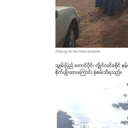
Photo by Ko Hla Htwe/ facebook
သျှမ်းပြည် တောင်ပိုင်း လွိုင်လင်ခရိုင်
စိုက်ပျိုးထားကြောင်း စုံစမ်းသိရသည်။