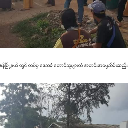
 နမ့်စန်မြို့နယ် တွင် တပ်မှ ဒေသခံ တောင်သူများထံ အတင်းအဓမ္မသိမ်းဆည်း