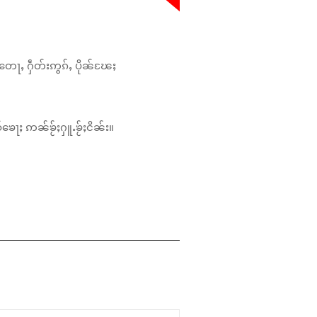
တေႃႇ ႁဵတ်းဢွၵ်ႇ ပိုၼ်ၽႄႈ
်ၶေႃႈ ဢၼ်ၶႂ်ႈႁူႉၶႂ်ႈငိၼ်း။