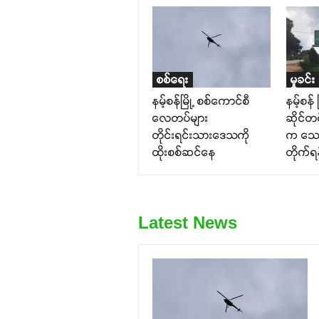
စစ်ရေး
မှုခင်း
နမ့်စန်မြို့ စစ်ကောင်စီ
နမ့်စန် 
လေတပ်များ
ဆိုင်တစ
တိုင်းရင်းသားဒေသကို
က သေန
ထိုးစစ်ဆင်နေ
တိုက်ရန
Latest News