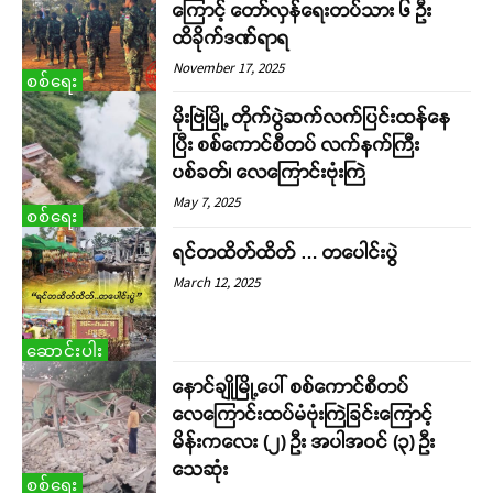
ကြောင့် တော်လှန်ရေးတပ်သား ၆ ဦး
ထိခိုက်ဒဏ်ရာရ
November 17, 2025
စစ်ရေး
မိုးဗြဲမြို့ တိုက်ပွဲဆက်လက်ပြင်းထန်နေ
ပြီး စစ်ကောင်စီတပ် လက်နက်ကြီး
ပစ်ခတ်၊ လေကြောင်းဗုံးကြဲ
May 7, 2025
စစ်ရေး
ရင်တထိတ်ထိတ် … တပေါင်းပွဲ
March 12, 2025
ဆောင်းပါး
နောင်ချိုမြို့ပေါ် စစ်ကောင်စီတပ်
လေကြောင်းထပ်မံဗုံးကြဲခြင်းကြောင့်
မိန်းကလေး (၂) ဦး အပါအဝင် (၃) ဦး
သေဆုံး
စစ်ရေး