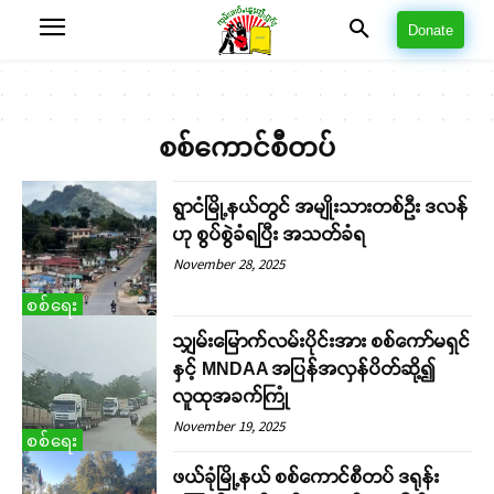
Donate
စစ်ကောင်စီတပ်
ရွာငံမြို့နယ်တွင် အမျိုးသားတစ်ဉီး ဒလန်
ဟု စွပ်စွဲခံရပြီး အသတ်ခံရ
November 28, 2025
စစ်ရေး
သျှမ်းမြောက်လမ်းပိုင်းအား စစ်ကော်မရှင်
နှင့် MNDAA အပြန်အလှန်ပိတ်ဆို့၍
လူထုအခက်ကြုံ
November 19, 2025
စစ်ရေး
ဖယ်ခုံမြို့နယ် စစ်ကောင်စီတပ် ဒရုန်း