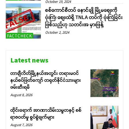
October 19, 2024
စစ်ကောင်စီတပ် နောင်ချို မြို့မစျေးကို
ဗုံးကြဲ၊ စျေးထဲရှိ TNLA တပ်ကို ဗုံးကြဲခြင်း
ဖြစ်သည်ဟု သတင်းအ မှားဖြန့်
October 2, 2024
FACTCHECK
Latest news
တာချီလိတ်မြို့နယ်အတွင်း တရားမဝင်
နယ်စပ်ဖြတ်ကျော် တရုတ်နိုင်ငံသားများ
ဖမ်းဆီးရမိ
August 8, 2026
ထိုင်းရောက် အာဏာသိမ်းသမ္မတနှင့် စစ်
ရာဇဝတ်မှု စွပ်စွဲချက်များ
August 7, 2026