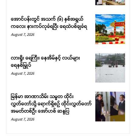
အောင်ပန်းတွင် အသက် (၆) နှစ်အရွယ်
ကလေး နားကပ်လုခံရပြီး ရေထဲပစ်ချခံရ
August 7, 2026
လားရှိုး ရေကြီး၊ နေအိမ်နှင့် လယ်များ
ရေနစ်မြှုပ်
August 7, 2026
မြန်မာ အာဏာသိမ်း သမ္မတ ထိုင်း
လွှတ်တော်သို့ ရောက်ရှိစဉ် ထိုင်းလွှတ်တော်
အမတ်တစ်ဦး အော်ဟစ် ဆန္ဒပြ
August 7, 2026