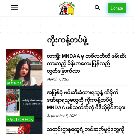
Donate
ကိုးကန့်တပ်ဖွဲ့
လားရှိုး MNDAA မှ တစ်လတိတိ ဖမ်းဆီး
ထားသည့် မိန်းကလေး ပြန်လည်
လွတ်မြောက်လာ
March 7, 2025
စစ်ရေး
အပြစ်မဲ့ ဖမ်းဆီးခံထားရသူနဲ့ ထိခိုက်
ဒဏ်ရာရသူတွေကို ကိုးကန့်တပ်ဖွဲ့
MNDAA ပစ်သတ်ဆိုတဲ့ ဗီဒီယိုဖိုင်အမှား
September 5, 2024
FACTCHECK
သတင်းဌာနတွေရဲ့ တင်ဆက်မှုပုံတွေကို