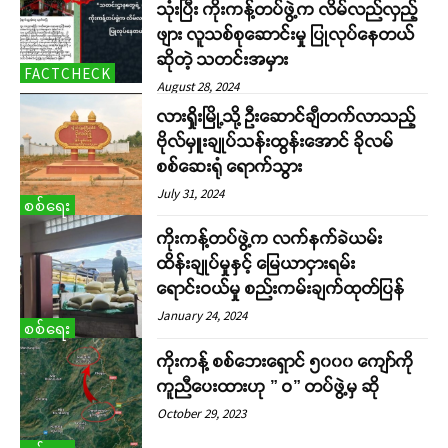
သုံးပြီး ကိုးကန့်တပ်ဖွဲ့က လိမ်လည်လှည့်
ဖျား လူသစ်စုဆောင်းမှု ပြုလုပ်နေတယ်
ဆိုတဲ့ သတင်းအမှား
FACTCHECK
August 28, 2024
လားရှိုးမြို့သို့ ဦးဆောင်ချီတက်လာသည့်
ဗိုလ်မှူးချုပ်သန်းထွန်းအောင် ခိုလမ်
စစ်ဆေးရုံ ရောက်သွား
July 31, 2024
စစ်ရေး
ကိုးကန့်တပ်ဖွဲ့က လက်နက်ခဲယမ်း
ထိန်းချုပ်မှုနှင့် မြေယာငှားရမ်း
ရောင်းဝယ်မှု စည်းကမ်းချက်ထုတ်ပြန်
January 24, 2024
စစ်ရေး
ကိုးကန့် စစ်ဘေးရှောင် ၅၀၀၀ ကျော်ကို
ကူညီပေးထားဟု ” ဝ” တပ်ဖွဲ့မှ ဆို
October 29, 2023