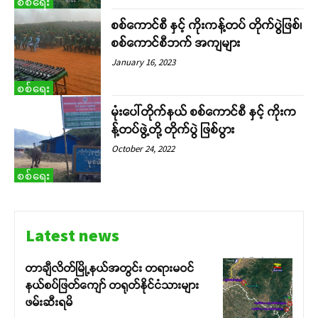
စစ်ရေး
စစ်ကောင်စီ နှင့် ကိုးကန့်တပ် တိုက်ပွဲဖြစ်၊
စစ်ကောင်စီဘက် အကျများ
January 16, 2023
စစ်ရေး
မုံးပေါ်တိုက်နယ် စစ်ကောင်စီ နှင့် ကိုးက
န့်တပ်ဖွဲ့တို့ တိုက်ပွဲ ဖြစ်ပွား
October 24, 2022
စစ်ရေး
Latest news
တာချီလိတ်မြို့နယ်အတွင်း တရားမဝင်
နယ်စပ်ဖြတ်ကျော် တရုတ်နိုင်ငံသားများ
ဖမ်းဆီးရမိ