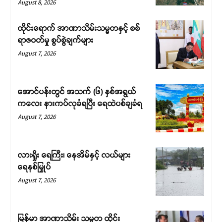
August 8, 2026
ထိုင်းရောက် အာဏာသိမ်းသမ္မတနှင့် စစ်
ရာဇဝတ်မှု စွပ်စွဲချက်များ
August 7, 2026
အောင်ပန်းတွင် အသက် (၆) နှစ်အရွယ်
ကလေး နားကပ်လုခံရပြီး ရေထဲပစ်ချခံရ
August 7, 2026
လားရှိုး ရေကြီး၊ နေအိမ်နှင့် လယ်များ
ရေနစ်မြှုပ်
August 7, 2026
မြန်မာ အာဏာသိမ်း သမ္မတ ထိုင်း