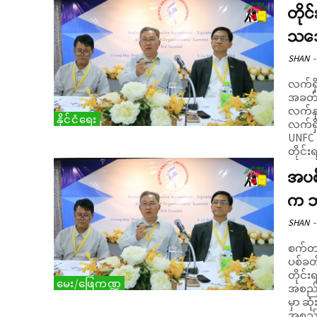
တိုင
သဘေ
SHAN
-
လက်ရှိ
အခတ်ရ
လက်နက
နိုင်ငံရေး
လက်ရှ
UNFC 
တိုင်း
အပစ
က ဘ
SHAN
-
စက်တင
ပစ်ခတ
တိုင်
မေး/ဖြေကဏ္ဍ
အစည်း
မှာ ဆု
အစည်