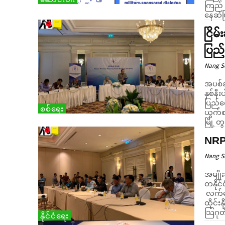
ကြည်
ငြိမ
ပြည
Nang 
အပစ်ခ
နှစ်နီ
ပြည်ထ
စစ်ရေး
ယွက်စစ် ပြောဆို
မြို့ တွ
NRPC
Nang 
အမျိုး
တနိုင်
လက်မှ
ထိုင်း
သြဂုတ
နိုင်ငံရေး