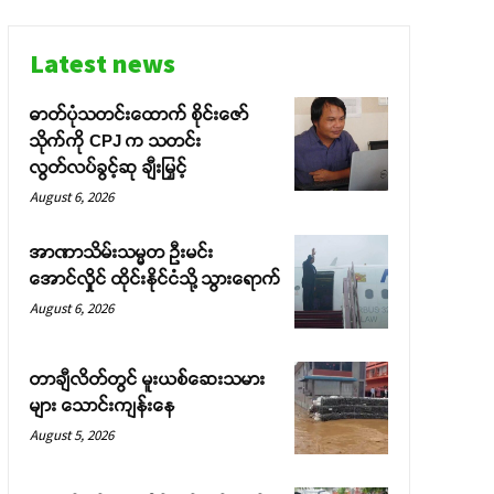
Latest news
ဓာတ်ပုံသတင်းထောက် စိုင်းဇော်
သိုက်ကို CPJ က သတင်း
လွတ်လပ်ခွင့်ဆု ချီးမြှင့်
August 6, 2026
အာဏာသိမ်းသမ္မတ ဦးမင်း
အောင်လှိုင် ထိုင်းနိုင်ငံသို့ သွားရောက်
August 6, 2026
တာချီလိတ်တွင် မူးယစ်ဆေးသမား
များ သောင်းကျန်းနေ
August 5, 2026