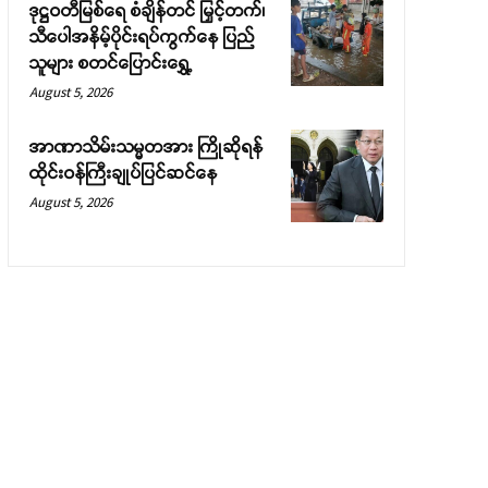
ဒုဋ္ဌဝတီမြစ်ရေ စံချိန်တင် မြှင့်တက်၊
သီပေါအနိမ့်ပိုင်းရပ်ကွက်နေ ပြည်
သူများ စတင်ပြောင်းရွှေ့
August 5, 2026
အာဏာသိမ်းသမ္မတအား ကြိုဆိုရန်
ထိုင်းဝန်ကြီးချုပ်ပြင်ဆင်နေ
August 5, 2026