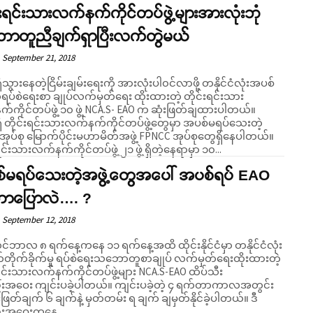
်းရင်းသားလက်နက်ကိုင်တပ်ဖွဲ့များအားလုံးဘုံ
ာတူညီချက်ရှာပြီးလက်တွဲမယ်
September 21, 2018
သွားနေတဲ့ငြိမ်းချမ်းရေးကို အားလုံးပါ၀င်လာဖို့ တနိုင်ငံလုံးအပစ်
ပ်စဲရေးစာ ချုပ်လက်မှတ်ရေး ထိုးထားတဲ့ တိုင်းရင်းသား
်ကိုင်တပ်ဖွဲ့ ၁၀ ဖွဲ့ NCA.S- EAO က ဆုံးဖြတ်ချထားပါတယ်။
ိ တိုင်းရင်းသားလက်နက်ကိုင်တပ်ဖွဲ့တွေမှာ အပစ်မရပ်သေးတဲ့
အုပ်စု မြောက်ပိုင်းမဟာမိတ်အဖွဲ့ FPNCC အုပ်စုတွေရှိနေပါတယ်။
ရင်းသားလက်နက်ကိုင်တပ်ဖွဲ့ ၂၁ ဖွဲ့ ရှိတဲ့နေရာမှာ ၁၀...
်မရပ်သေးတဲ့အဖွဲ့တွေအပေါ် အပစ်ရပ် EAO
ာပြောလဲ…. ?
September 12, 2018
်ဘာလ ၈ ရက်နေ့ကနေ ၁၁ ရက်နေ့အထိ ထိုင်းနိုင်ငံမှာ တနိုင်ငံလုံး
်တိုက်ခိုက်မှု ရပ်စဲရေးသဘောတူစာချုပ် လက်မှတ်ရေးထိုးထားတဲ့
းရင်းသားလက်နက်ကိုင်တပ်ဖွဲ့များ NCA.S-EAO ထိပ်သီး
အဝေး ကျင်းပခဲ့ပါတယ်။ ကျင်းပခဲ့တဲ့ ၄ ရက်တာကာလအတွင်း
ံးဖြတ်ချက် ၆ ချက်နဲ့ မှတ်တမ်း ရ ချက် ချမှတ်နိုင်ခဲ့ပါတယ်။ ဒီ
းအဝေးကနေ...