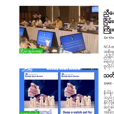
ညီနေ
ငြိမ
ကြို
Sai Kh
NCA စာ
ငြိမ်းချမ်းရေး
အစိုးရ
ညှိနှိ
ရေးလု
ဇူလိုင
သတိပ
SHAN
-
နိဒါန်း “သူမ ဒိုင်ယာလော့ကို အားပေးပါတယ်” အထက်ပါပြောစကား
သည် ဒ
နိုင်င
ဆင့်စကားဖြစ်သည်။ 
အပြီးတ
ဆောင်းပါး