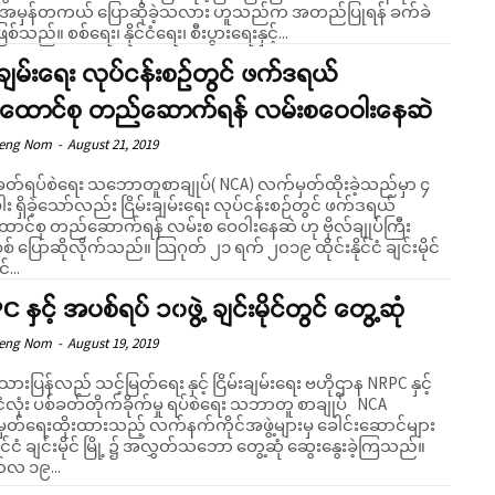
 အမှန်တကယ် ပြောဆိုခဲ့သလား ဟူသည်က အတည်ပြုရန် ခက်ခဲ
နေဆဲဖြစ်သည်။ စစ်ရေး၊ နိုင်ငံရေး၊ စီးပွားရေးနှင့်...
်းချမ်းရေး လုပ်ငန်းစဉ်တွင် ဖက်ဒရယ်
Support SHAN
်ထောင်စု တည်ဆောက်ရန် လမ်းစဝေဝါးနေဆဲ
Seng Nom
-
August 21, 2019
Your support keeps our voice strong. Join us today and help create
a future where every story is heard, every voice counts, and justice
တ်ရပ်စဲရေး သဘောတူစာချုပ်( NCA) လက်မှတ်ထိုးခဲ့သည်မှာ ၄
းပါး ရှိခဲ့သော်လည်း ငြိမ်းချမ်းရေး လုပ်ငန်းစဉ်တွင် ဖက်ဒရယ်
can thrive.
ောင်စု တည်ဆောက်ရန် လမ်းစ ဝေဝါးနေဆဲ ဟု ဗိုလ်ချုပ်ကြီး
လိုက်သည်။ သြဂုတ် ၂၁ ရက် ၂၀၁၉ ထိုင်းနိုင်ငံ ချင်းမိုင်
င်...
Donate Now
 နှင့် အပစ်ရပ် ၁၀ဖွဲ့ ချင်းမိုင်တွင် တွေ့ဆုံ
Seng Nom
-
August 19, 2019
သားပြန်လည် သင့်မြတ်ရေး နှင့် ငြိမ်းချမ်းရေး ဗဟိုဌာန NRPC နှင့်
ငံလုံး ပစ်ခတ်တိုက်ခိုက်မှု ရပ်စဲရေး သဘာတူ စာချုပ် NCA
တ်ရေးထိုးထားသည့် လက်နက်ကိုင်အဖွဲ့များမှ ခေါင်းဆောင်များ
နိုင်ငံ ချင်းမိုင် မြို့ ၌ အလွှတ်သဘော တွေ့ဆုံ ဆွေးနွေးခဲ့ကြသည်။
်လ ၁၉...