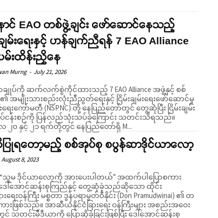
ာင် EAO တစ်ဖွဲ့ချင်း ဖော်ဆောင်နေသည့်
်းချမ်းရေးနှင့် ဟန်ချက်ညီရန် 7 EAO Alliance
းပမ်းထိန်းညှိနေ
wan Murng
-
July 21, 2026
ချုပ်ကို ဆက်လက်စွဲကိုင်ထားသည့် 7 EAO Alliance အဖွဲ့နှင့် စစ်
၏ အမျိုးသားစည်းလုံးညီညွတ်ရေးနှင့် ငြိမ်းချမ်းရေးဖော်ဆောင်မှု
ုင်းရေးကော်မတီ (NSPNC) တို့ နေပြည်တော်တွင် တွေ့ဆုံပြီး ငြိမ်းချမ်း
ပ်ငန်းစဉ်ကို ပြန်လည်သုံးသပ်ခဲ့ကြောင်း သတင်းသိရသည်။
်လ ၂၀ နှင့် ၂၁ ရက်တို့တွင် နေပြည်တော်ရှိ M...
ြုရတော့မည့် စစ်အုပ်စု စပွန်ဆာဒိုင်ယာလော့
August 8, 2023
ေါ်အောင်ဆန်းစုကြည်နှင့် တွေ့ဆုံခဲ့သည်ဆိုသော ထိုင်း
ံခြားရေးဝန်ကြီး မစ္စတာ ဒွန်ပရာမွတ်ဝီနိုင်း (Don Pramudwinai) ၏ တ
အာဆီယံနိုင်ငံခြားရေး ဝန်ကြီးများ အစည်းအဝေး
ွင် သတင်းမီဒီယာကို ပြောဆိုခဲ့ခြင်းဖြစ်ပြီး ဒေါ်အောင်ဆန်းစု