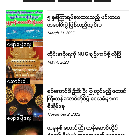
၅ နှစ်ကြာရပ်နားထားသည့် ပင်းတယ
တပေါင်းပွဲ ပြန်လည်ကျင်းပ
March 11, 2025
ဖျော်ဖြေရေး
ထိုင်းအစိုးရကို NUG ချဉ်းကပ်ဖို့ လိုပြီ
May 4, 2023
ဆောင်းပါး
စစ်ကောင်စီ ဦးစီးပြီး ပြုလုပ်မည့် တောင်
ကြီးတန်ဆောင်တိုင်ပွဲ ဒေသခံများက
စိုးရိမ်နေ
November 3, 2022
ဖျော်ဖြေရေး
ယခုနှစ် တောင်ကြီး တန်ဆောင်တိုင်