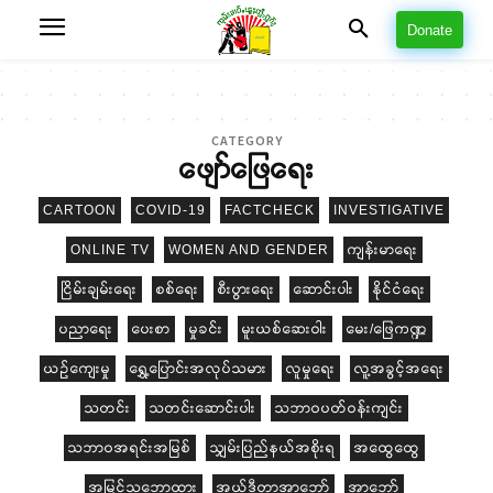
Donate
CATEGORY
ဖျော်ဖြေရေး
CARTOON
COVID-19
FACTCHECK
INVESTIGATIVE
ONLINE TV
WOMEN AND GENDER
ကျန်းမာရေး
ငြိမ်းချမ်းရေး
စစ်ရေး
စီးပွားရေး
ဆောင်းပါး
နိုင်ငံရေး
ပညာရေး
ပေးစာ
မှုခင်း
မူးယစ်ဆေးဝါး
မေး/ဖြေကဏ္ဍ
ယဉ်ကျေးမှု
ရွှေ့ပြောင်းအလုပ်သမား
လူမှုရေး
လူ့အခွင့်အရေး
သတင်း
သတင်းဆောင်းပါး
သဘာဝပတ်ဝန်းကျင်း
သဘာဝအရင်းအမြစ်
သျှမ်းပြည်နယ်အစိုးရ
အထွေထွေ
အမြင်သဘောထား
အယ်ဒီတာအာဘော်
အာဘော်