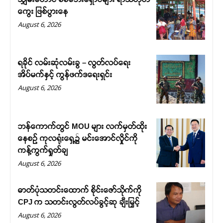
ကွေး ဖြစ်ပွားနေ
August 6, 2026
ရခိုင် လမ်းဆုံလမ်းခွ – လွတ်လပ်ရေး
အိပ်မက်နှင့် ကွန်ဖက်ဒရေးရှင်း
August 6, 2026
ဘန်ကောက်တွင် MOU များ လက်မှတ်ထိုး
နေစဉ် ကုလရုံးရှေ့၌ မင်းအောင်လှိုင်ကို
ကန့်ကွက်ရှုတ်ချ
August 6, 2026
ဓာတ်ပုံသတင်းထောက် စိုင်းဇော်သိုက်ကို
CPJ က သတင်းလွတ်လပ်ခွင့်ဆု ချီးမြှင့်
August 6, 2026