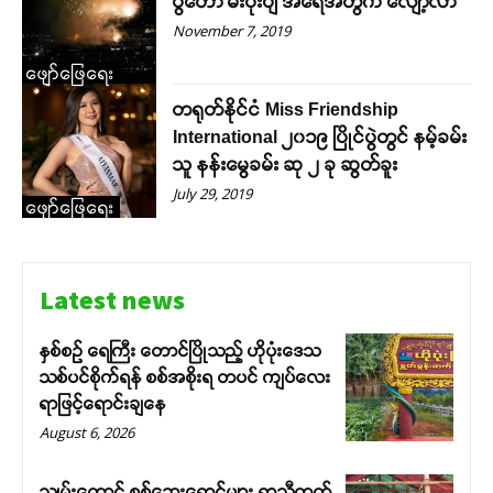
ပွဲတော် မီးပုံးပျံ အရေအတွက် လျော့လာ
November 7, 2019
ဖျော်ဖြေရေး
တရုတ်နိုင်ငံ Miss Friendship
International ၂၀၁၉ ပြိုင်ပွဲတွင် နမ့်ခမ်း
သူ နန်းမွေခမ်း ဆု ၂ ခု ဆွတ်ခူး
July 29, 2019
ဖျော်ဖြေရေး
Latest news
နှစ်စဉ် ရေကြီး တောင်ပြိုသည့် ဟိုပုံးဒေသ
သစ်ပင်စိုက်ရန် စစ်အစိုးရ တပင် ကျပ်လေး
ရာဖြင့်ရောင်းချနေ
August 6, 2026
သျှမ်းတောင် စစ်ဘေးရှောင်များ ရာသီတုတ်