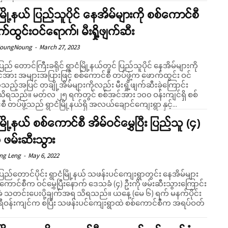
ံမြို့နယ် ပြည်သူပိုင် နေအိမ်များကို စစ်ကောင်စီ
Support SHAN
်ထွင်းဝင်ရောက်၊ မီးရှို့ဖျက်ဆီး
NoungNoung
-
March 27, 2023
Your support keeps our voice strong. Join us today and help create
a future where every story is heard, every voice counts, and justice
ပြည် တောင်ကြီးခရိုင် ရွာငံမြို့နယ်တွင် ပြည်သူပိုင် နေအိမ်များကို
can thrive.
်အား အများအပြားဖြင့် စစ်ကောင်စီ တပ်ဖွဲ့က ဖောက်ထွင်း ဝင်
ည့်အပြင် တချို့အိမ်များကိုလည်း မီးရှို့ဖျက်ဆီးခဲ့ကြောင်း
 ရက်တွင် စစ်အင်အား ၁၀၀ ဝန်းကျင်ရှိ စစ်
Donate Now
ီ တပ်ဖွဲ့သည် ရွာငံမြို့နယ်ရှိ အလယ်ချောင်ကျေးရွာ နှင့်...
ံမြို့နယ် စစ်ကောင်စီ အိမ်ဝင်မွှေပြီး ပြည်သူ (၄)
ု ဖမ်းဆီးသွား
eng Leng
-
May 6, 2022
ပြည်တောင်ပိုင်း ရွာငံမြို့နယ် သဖန်းပင်ကျေးရွာတွင်း နေအိမ်များ
်ကောင်စီက ဝင်မွှေပြီးနောက် ဒေသခံ (၄) ဦးကို ဖမ်းဆီးသွားကြောင်း
်းပေးပို့ချက်အရ သိရသည်။ ယနေ့ (မေ ၆) ရက် မနက်ပိုင်း
ရီဝန်းကျင်က စပြီး သဖန်းပင်ကျေးရွာထဲ စစ်ကောင်စီက အရပ်ဝတ်