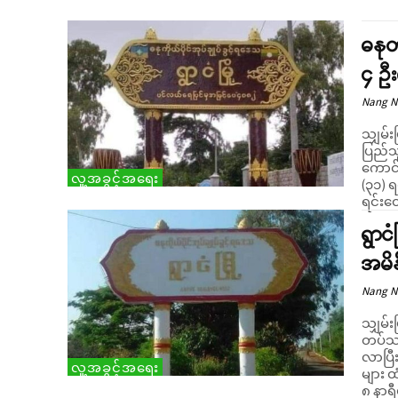
ဓနုတ
၄ ဦး
Nang 
သျှမ်း
ပြည်သ
ကောင်စ
လူ့အခွင့်အရေး
(၃၁) ရ
ရင်းတေ
ရွာင
အမိန
Nang 
သျှမ်း
တပ်သာ
လာပြီ
လူ့အခွင့်အရေး
များ ထံမှ သိရသည်။ ယ
၈ နာရီ