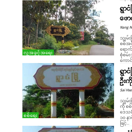
ရွာင
ဖောက
Nang 
သျှမ်း
စစ်အင
ရောက်သ
လူ့အခွင့်အရေး
စုံစမ်းသိရသည်။ မတ်လ ၂၅
ကောင်စ
ရွာင
ဦးကိ
Sai Hs
သျှမ်း
ကို စစ
ဒေသခံ သတင
စစ်ရေး
၁၀ နာ
ဖြင့်...