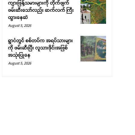
ကျားဖြန့်သမားများကို တိုက်ဖျက်
ဖမ်းဆီးသော်လည်း ဆက်လက် ကြီး
ထွားနေဆဲ
August 5, 2026
ရွာငံတွင် စစ်တပ်က အရပ်သားများ
ကို ဖမ်းဆီးပြီး လူသားဒိုင်းအဖြစ်
အသုံးပြုနေ
August 5, 2026