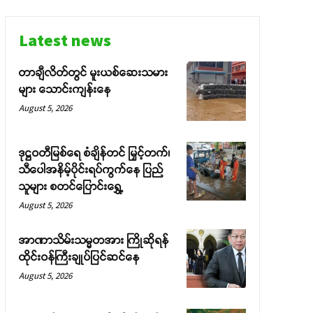
Latest news
တာချီလိတ်တွင် မူးယစ်ဆေးသမား
များ သောင်းကျန်းနေ
August 5, 2026
ဒုဋ္ဌဝတီမြစ်ရေ စံချိန်တင် မြှင့်တက်၊
သီပေါအနိမ့်ပိုင်းရပ်ကွက်နေ ပြည်
သူများ စတင်ပြောင်းရွှေ့
August 5, 2026
အာဏာသိမ်းသမ္မတအား ကြိုဆိုရန်
ထိုင်းဝန်ကြီးချုပ်ပြင်ဆင်နေ
August 5, 2026