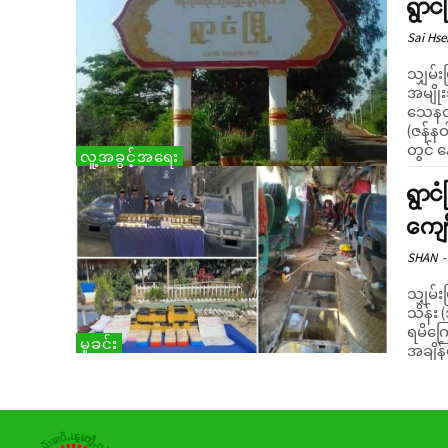
ရွာင
Sai Hs
သျှမ်း
အမျို
သေနတ်
(ဇန်နဝ
တွင် 
လူ့အခွင့်အရေး
ရွာငံ
ကျော
SHAN
-
သျှမ်းပ
သိန်း 
ရမိကြောင် စုံစ
မှုခင်း
အချိန်