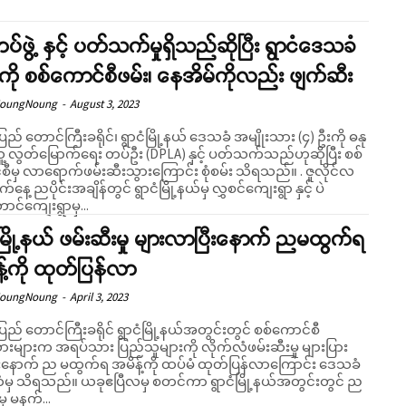
ပ်ဖွဲ့ နှင့် ပတ်သက်မှုရှိသည်ဆိုပြီး ရွာငံဒေသခံ
ကို စစ်ကောင်စီဖမ်း၊ နေအိမ်ကိုလည်း ဖျက်ဆီး
NoungNoung
-
August 3, 2023
ပြည် တောင်ကြီးခရိုင်၊ ရွာငံမြို့နယ် ဒေသခံ အမျိုးသား (၄) ဦးကို ဓနု
ူ့ လွတ်မြောက်ရေး တပ်ဦး (DPLA) နှင့် ပတ်သက်သည်ဟုဆိုပြီး စစ်
ီမှ လာရောက်ဖမ်းဆီးသွားကြောင်း စုံစမ်း သိရသည်။ . ဇူလိုင်လ
က်နေ့ ညပိုင်းအချိန်တွင် ရွာငံမြို့နယ်မှ လွှစင်ကျေးရွာ နှင့် ပဲ
ာင်ကျေးရွာမှ...
ံမြို့နယ် ဖမ်းဆီးမှု များလာပြီးနောက် ညမထွက်ရ
့်ကို ထုတ်ပြန်လာ
NoungNoung
-
April 3, 2023
ပြည် တောင်ကြီးခရိုင် ရွာငံမြို့နယ်အတွင်းတွင် စစ်ကောင်စီ
းများက အရပ်သား ပြည်သူများကို လိုက်လံဖမ်းဆီးမှု များပြား
းနောက် ည မထွက်ရ အမိန့်ကို ထပ်မံ ထုတ်ပြန်လာကြောင်း ဒေသခံ
ခုဧပြီလမှ စတင်ကာ ရွာငံမြို့နယ်အတွင်းတွင် ည
မှ မနက်...