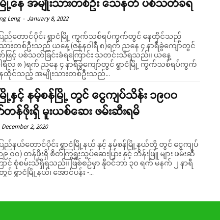
ံမြို့နေ အမျိုးသားတစ်ဦး သေနတ် ပစ်သတ်ခံရ
eng Leng
-
January 8, 2022
ပြည်တောင်ပိုင်း ရွာငံမြို့ ကွက်သစ်ရပ်ကွက်တွင် နေထိုင်သည့်
းသားတစ်ဦးသည် ယနေ့ (ဇန်နဝါရီ ၈)ရက် ညနေ ၄ နာရီခွဲကျော်တွင်
ဖြင့် ပစ်သတ်ခြင်းခံရကြောင်း သတင်းသိရသည်။ ယနေ့
ါရီလ ၈ )ရက် ညနေ ၄ နာရီခွဲကျော်တွင် ရွာငံမြို့ ကွက်သစ်ရပ်ကွက်
နေထိုင်သည့် အမျိုးသားတစ်ဦးသည်...
မြို့နှင့် နမ့်စန်မြို့ တွင် ငွေကျပ်သိန်း ၁၉၀၀
်တန်ဖိုးရှိ မူးယစ်ဆေး ဖမ်းဆီးရမိ
December 2, 2020
ြည်နယ်တောင်ပိုင်း ရွာငံမြို့နယ် နှင့် နမ့်စန်မြို့နယ်တို့ တွင် ငွေကျပ်
(၁၉ ၀၀) တန်ဖိုးရှိ စိတ်ကြွရှုးသွပ်ဆေးပြား နှင့် ဘိန်းဖြူ များ ဖမ်းဆီ
မ်းသိရှိရသည်။ ဖြစ်စဉ်မှာ နိုဝင်ဘာ ၃၀ ရက် မနက် ၂ နာရီ
တွင် ရွာငံမြို့နယ်၊ အောင်ပန်း -...